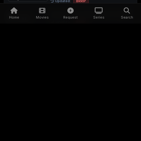
Updated:
BRRIP
Dead of Winter (2025) Sinhala Subtitle
Home
Movies
Request
Series
Search
Updated:
BRRIP
Red Sonja (2025) Sinhala Subtitle
Updated:
BRRIP
The Ugly Stepsister (2025) Sinhala
Subtitle
Updated:
BRRIP
The Home (2025) Sinhala Subtitle
Updated:
BRRIP
Ice Road: Vengeance (2025) Sinhala
Subtitle
Updated:
BRRIP
Jurassic World Rebirth (2025) Sinhala
Subtitle
Updated:
BRRIP