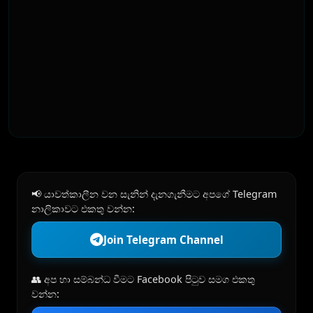
📢 යාවත්කාලීන වන සැනින් දැනගැනීමට අපගේ Telegram
නාලිකාවට එකතු වන්න:
Join Telegram Channel
👥 අප හා සම්බන්ධ වීමට Facebook පිටුව සමග එකතු
වන්න: