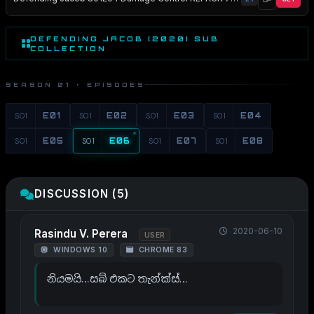
DEFENDING JACOB (2020) SUB
COLLECTION
SEASON 01 · EPISODES
S01
E01
S01
E02
S01
E03
S01
E04
S01
E05
S01
E06
S01
E07
S01
E08
DISCUSSION (5)
2020-06-10
Rasindu V. Perera
USER
WINDOWS 10
CHROME 83
නියමයි…සබ් එකට තැන්ක්ස්…