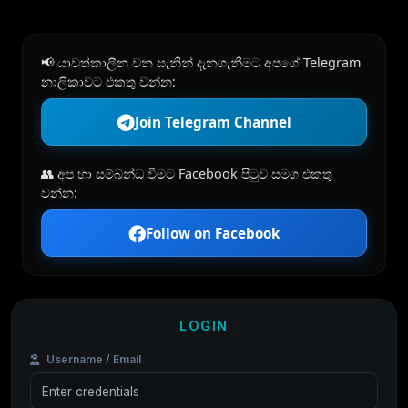
📢 යාවත්කාලීන වන සැනින් දැනගැනීමට අපගේ Telegram
නාලිකාවට එකතු වන්න:
Join Telegram Channel
👥 අප හා සම්බන්ධ වීමට Facebook පිටුව සමග එකතු
වන්න:
Follow on Facebook
LOGIN
Username / Email