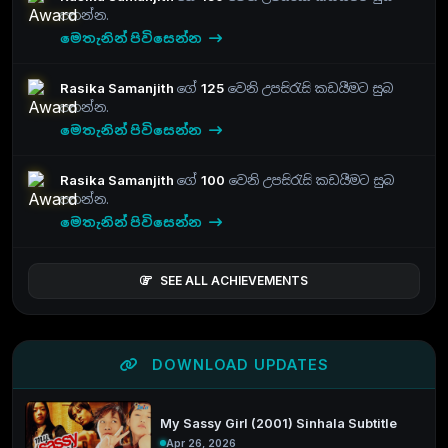
පතන්න.
මෙතැනින් පිවිසෙන්න
Rasika Samanjith
ගේ
125
වෙනි උපසිරැසි කඩයීමට සුබ
පතන්න.
මෙතැනින් පිවිසෙන්න
Rasika Samanjith
ගේ
100
වෙනි උපසිරැසි කඩයීමට සුබ
පතන්න.
මෙතැනින් පිවිසෙන්න
SEE ALL ACHIEVEMENTS
DOWNLOAD UPDATES
My Sassy Girl (2001) Sinhala Subtitle
Apr 26, 2026