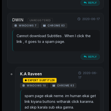
REPLY
2020-06-17
DWIN
UNREGISTERED
WINDOWS 7
CHROME 83
Cannot download Subtitles . When I click the
link , it goes to a spam page.
REPLY
2020-06-
K.A Raveen
17
EXPERT SUBTITLER
WINDOWS 10
CHROME 83
spam page ekak neme. im human ekai get
link kiyana buttons witharak click karanna.
ad skip karala sub eka ganna.