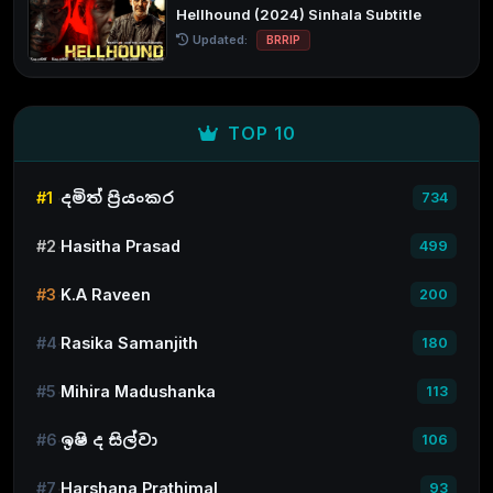
Hellhound (2024) Sinhala Subtitle
Updated:
BRRIP
TOP 10
#1
දමිත් ප්‍රියංකර
734
#2
Hasitha Prasad
499
#3
K.A Raveen
200
#4
Rasika Samanjith
180
#5
Mihira Madushanka
113
#6
ඉෂි ද සිල්වා
106
#7
Harshana Prathimal
93