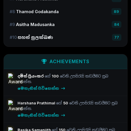
#8
Thamod Godakanda
89
#9
Asitha Madusanka
84
#10
සහන් සුලක්ඛණ
77
ACHIEVEMENTS
දමිත් ප්‍රියංකර
ගේ
100
වෙනි උපසිරැසි කඩයීමට සුබ
පතන්න.
මෙතැනින් පිවිසෙන්න
Harshana Prathimal
ගේ
50
වෙනි උපසිරැසි කඩයීමට සුබ
පතන්න.
මෙතැනින් පිවිසෙන්න
Rasika Samanjith
ගේ
150
වෙනි උපසිරැසි කඩයීමට සුබ