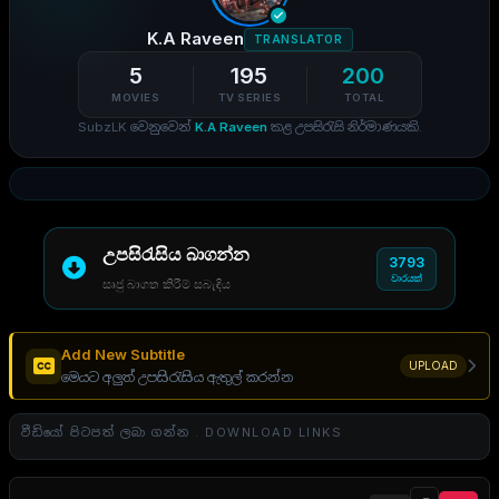
K.A Raveen
TRANSLATOR
5
195
200
MOVIES
TV SERIES
TOTAL
SubzLK වෙනුවෙන්
K.A Raveen
කළ උපසිරැසි නිර්මාණයකි.
උපසිරැසිය බාගන්න
3793
වාරයක්
සෘජු බාගත කිරීම් සබැඳිය
Add New Subtitle
UPLOAD
මෙයට අලුත් උපසිරැසිය ඇතුල් කරන්න
වීඩියෝ පිටපත් ලබා ගන්න . DOWNLOAD LINKS