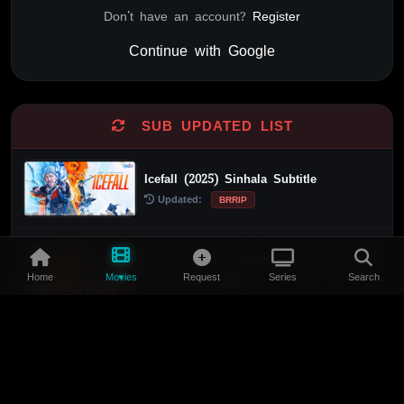
Don't have an account?
Register
Continue with Google
Alternative:
SUB UPDATED LIST
Icefall (2025) Sinhala Subtitle
Updated:
BRRIP
Forgive Us All (2025) Sinhala Subtitle
Home
Movies
Request
Series
Search
Updated:
BRRIP
The Bodyguard from Beijing (1994)
Sinhala Subtitle
Updated:
BRRIP