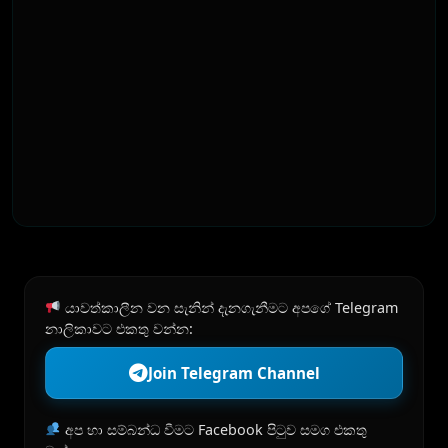
යාවත්කාලීන වන සැනින් දැනගැනීමට අපගේ Telegram
නාලිකාවට එකතු වන්න:
Join Telegram Channel
අප හා සම්බන්ධ වීමට Facebook පිටුව සමග එකතු