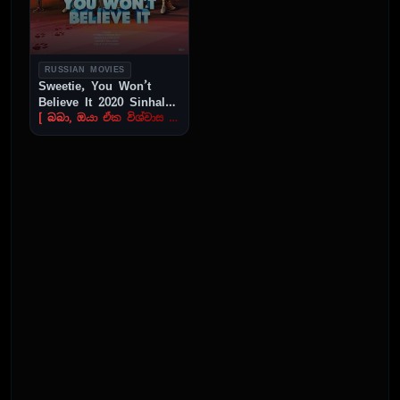
RUSSIAN MOVIES
Sweetie, You Won’t
Believe It 2020 Sinhala
Subtitle
[ බබා, ඔයා ඒක විශ්වාස කරන එකක් නෑ ]