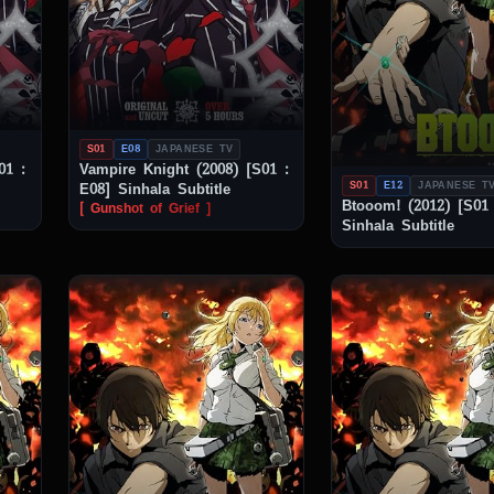
S01
E08
JAPANESE TV
01 :
Vampire Knight (2008) [S01 :
S01
E12
JAPANESE T
E08] Sinhala Subtitle
Btooom! (2012) [S01 
[ Gunshot of Grief ]
Sinhala Subtitle