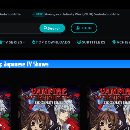
ubtitle
Avengers: Infinity War (2018) Sinhala Subtitle
NEW
NE
Search
LOGIN
TV SERIES
TOP DOWNLOADS
SUBTITLERS
ACHIE
y:
Japanese TV Shows