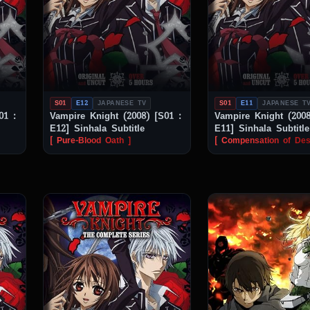
S01
E12
JAPANESE TV
S01
E11
JAPANESE T
01 :
Vampire Knight (2008) [S01 :
Vampire Knight (2008
E12] Sinhala Subtitle
E11] Sinhala Subtitle
[ Pure-Blood Oath ]
[ Compensation of Des