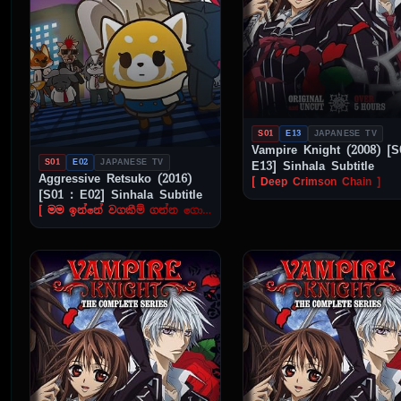
S01
E13
JAPANESE TV
Vampire Knight (2008) [S
S01
E02
JAPANESE TV
E13] Sinhala Subtitle
Aggressive Retsuko (2016)
[ Deep Crimson Chain ]
[S01 : E02] Sinhala Subtitle
[ මම ඉන්නේ වගකීම් ගන්න ගොඩේද? ]