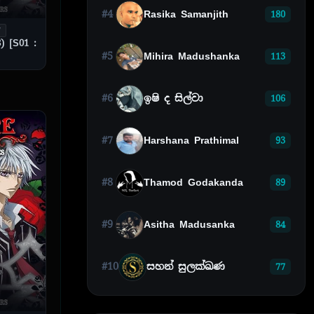
#4
Rasika Samanjith
180
V
) [S01 :
#5
Mihira Madushanka
113
#6
ඉෂි ද සිල්වා
106
#7
Harshana Prathimal
93
#8
Thamod Godakanda
89
#9
Asitha Madusanka
84
#10
සහන් සුලක්ඛණ
77