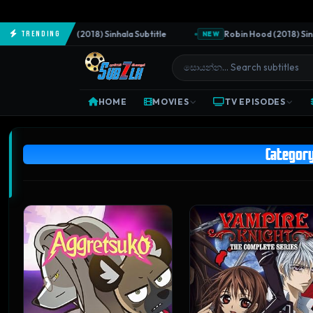
he Predator (2018) Sinhala Subtitle
Robin Hood (2018) Sinhala S
Trending
NEW
HOME
MOVIES
TV EPISODES
Categor