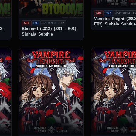
S01
E07
JAPANESE T
Vampire Knight (2008
S01
E01
JAPANESE TV
E07] Sinhala Subtitle
2]
Btooom! (2012) [S01 : E01]
Sinhala Subtitle