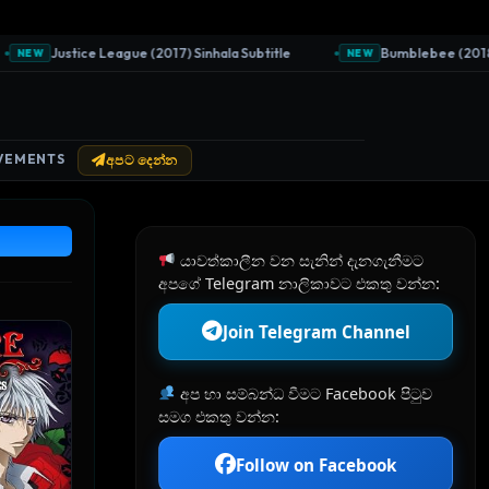
Justice League (2017) Sinhala Subtitle
Bumblebee (2018) Sinha
W
NEW
VEMENTS
අපට දෙන්න
යාවත්කාලීන වන සැනින් දැනගැනීමට
අපගේ Telegram නාලිකාවට එකතු වන්න:
Join Telegram Channel
අප හා සම්බන්ධ වීමට Facebook පිටුව
සමග එකතු වන්න:
Follow on Facebook