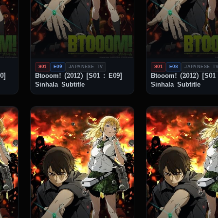
S01
E09
JAPANESE TV
S01
E08
JAPANESE T
0]
Btooom! (2012) [S01 : E09]
Btooom! (2012) [S01 
Sinhala Subtitle
Sinhala Subtitle