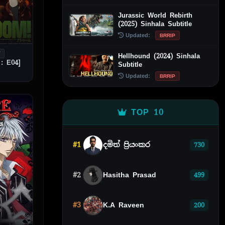
Jurassic World Rebirth
(2025) Sinhala Subtitle
Updated:
BRRIP
V
Hellhound (2024) Sinhala
: E04]
Subtitle
Updated:
BRRIP
TOP 10
#1
දමිත් ප්‍රියංකර
730
#2
Hasitha Prasad
499
#3
K.A Raveen
200