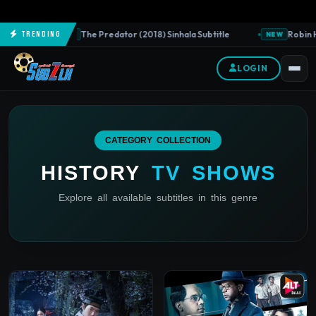
The Predator (2018) Sinhala Subtitle
Robin H
Trending
NEW
NEW
LOGIN
CATEGORY COLLECTION
HISTORY
TV SHOWS
Explore all available subtitles in this genre