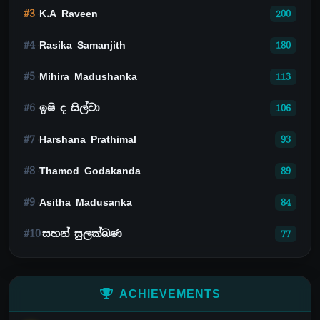
#3
K.A Raveen
200
#4
Rasika Samanjith
180
#5
Mihira Madushanka
113
#6
ඉෂි ද සිල්වා
106
#7
Harshana Prathimal
93
#8
Thamod Godakanda
89
#9
Asitha Madusanka
84
#10
සහන් සුලක්ඛණ
77
ACHIEVEMENTS