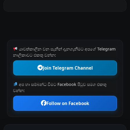
යාවත්කාලීන වන සැනින් දැනගැනීමට අපගේ Telegram
නාලිකාවට එකතු වන්න:
Join Telegram Channel
අප හා සම්බන්ධ වීමට Facebook පිටුව සමග එකතු
වන්න:
Follow on Facebook