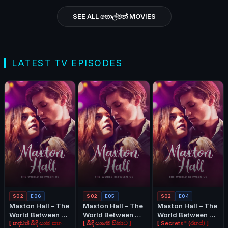
SEE ALL හොල්මන් MOVIES
LATEST TV EPISODES
S02
E06
S02
E05
S02
E04
Maxton Hall – The
Maxton Hall – The
Maxton Hall – The
World Between Us
World Between Us
World Between Us
(2024–) [S02 :
[ හදවත් බිඳී යාම සහ සුවපත් වීම ]
(2024–) [S02 :
[ බිඳී යාමේ සීමාව ]
(2024–) [S02 :
[ Secrets" (රහස්) ]