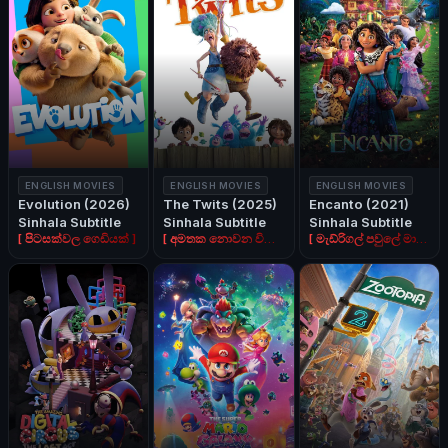
ENGLISH MOVIES
ENGLISH MOVIES
ENGLISH MOVIES
Evolution (2026)
The Twits (2025)
Encanto (2021)
Sinhala Subtitle
Sinhala Subtitle
Sinhala Subtitle
[ පිටසක්වල ගෙඩියක් ]
[ අමතක නොවන වික්‍රමය ]
[ මැඩ්රිගල් පවුලේ මායා බලය ]