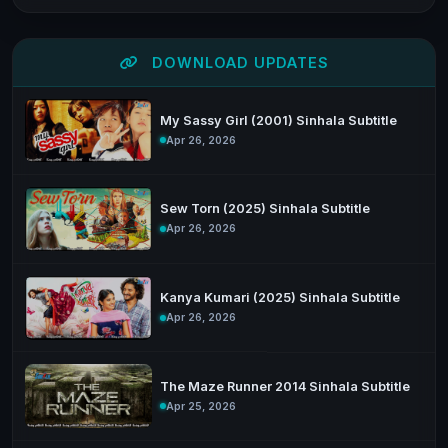
DOWNLOAD UPDATES
My Sassy Girl (2001) Sinhala Subtitle
Apr 26, 2026
Sew Torn (2025) Sinhala Subtitle
Apr 26, 2026
Kanya Kumari (2025) Sinhala Subtitle
Apr 26, 2026
The Maze Runner 2014 Sinhala Subtitle
Apr 25, 2026