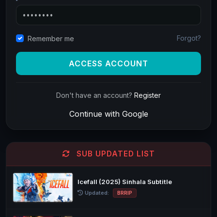
Forgot?
Remember me
ACCESS ACCOUNT
Don't have an account?
Register
Continue with Google
Alternative:
SUB UPDATED LIST
Icefall (2025) Sinhala Subtitle
Updated:
BRRIP