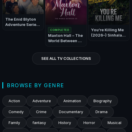
The Enid Blyton
Adventure Series
You’re Killing Me
(1996) Sinhala
COMPLETED
(2026–) Sinhala
Sub Collection
Maxton Hall – The
Sub Collection
World Between Us
(2024–) Sinhala
Sub Collection
SEE ALL TV COLLECTIONS
BROWSE BY GENRE
Action
Adventure
Animation
Biography
Comedy
Crime
Documentary
Drama
Family
fantasy
History
Horror
Musical