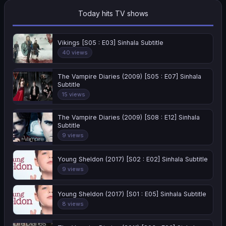
Today hits TV shows
Vikings [S05 : E03] Sinhala Subtitle
40 views
The Vampire Diaries (2009) [S05 : E07] Sinhala
Subtitle
15 views
The Vampire Diaries (2009) [S08 : E12] Sinhala
Subtitle
9 views
Young Sheldon (2017) [S02 : E02] Sinhala Subtitle
9 views
Young Sheldon (2017) [S01 : E05] Sinhala Subtitle
8 views