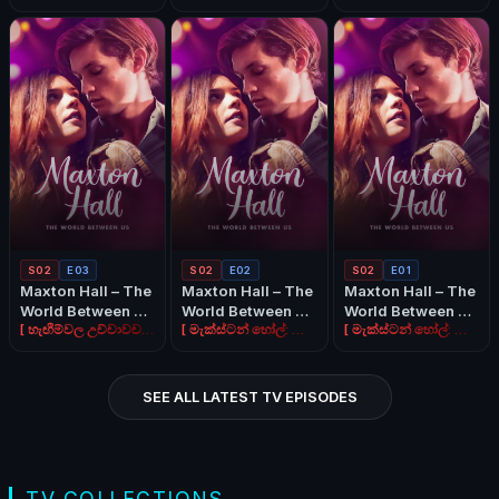
E06] Sinhala
E05] Sinhala
E04] Sinhala
Subtitle
Subtitle
Subtitle
S02
E03
S02
E02
S02
E01
Maxton Hall – The
Maxton Hall – The
Maxton Hall – The
World Between Us
World Between Us
World Between Us
(2024–) [S02 :
[ හැඟීම්වල උච්චාවචනයන් ]
(2024–) [S02 :
[ මැක්ස්ටන් හෝල්: දෙවන සමය ]
(2024–) [S02 :
[ මැක්ස්ටන් හෝල්: දෙවන සමය ]
E03] Sinhala
E02] Sinhala
E01] Sinhala
Subtitle
Subtitle
Subtitle
SEE ALL LATEST TV EPISODES
TV COLLECTIONS