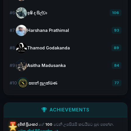
#6
ඉෂි ද සිල්වා
106
#7
Harshana Prathimal
93
#8
Thamod Godakanda
89
#9
Asitha Madusanka
84
#10
සහන් සුලක්ඛණ
77
ACHIEVEMENTS
දමිත් ප්‍රියංකර
ගේ
100
වෙනි උපසිරැසි කඩයීමට සුබ පතන්න.
මෙතැනින් පිවිසෙන්න