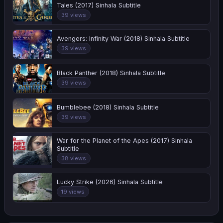
Tales (2017) Sinhala Subtitle
39 views
Avengers: Infinity War (2018) Sinhala Subtitle
39 views
Black Panther (2018) Sinhala Subtitle
39 views
Bumblebee (2018) Sinhala Subtitle
39 views
War for the Planet of the Apes (2017) Sinhala
Subtitle
38 views
Lucky Strike (2026) Sinhala Subtitle
19 views