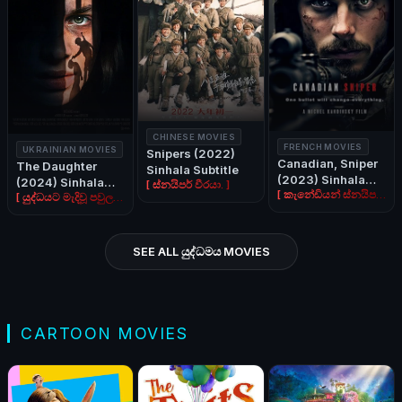
CHINESE MOVIES
FRENCH MOVIES
UKRAINIAN MOVIES
Snipers (2022)
Canadian, Sniper
The Daughter
Sinhala Subtitle
(2023) Sinhala
(2024) Sinhala
[ ස්නයිපර් වීරයා. ]
Subtitle
[ කැනේඩියන් ස්නයිපර් ]
Subtitle
[ යුද්ධයට මැදිවූ පවුලක අවාසනාවන්ත කතාව ]
SEE ALL යුද්ධමය MOVIES
CARTOON MOVIES