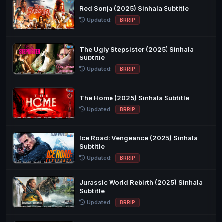
Red Sonja (2025) Sinhala Subtitle
Updated:
BRRIP
The Ugly Stepsister (2025) Sinhala
Subtitle
Updated:
BRRIP
The Home (2025) Sinhala Subtitle
Updated:
BRRIP
Ice Road: Vengeance (2025) Sinhala
Subtitle
Updated:
BRRIP
Jurassic World Rebirth (2025) Sinhala
Subtitle
Updated:
BRRIP