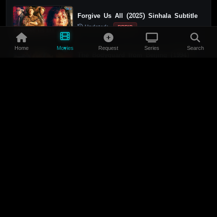
Forgive Us All (2025) Sinhala Subtitle
Updated:
BRRIP
Home
Movies
Request
Series
Search
The Bodyguard from Beijing (1994)
Sinhala Subtitle
Updated:
BRRIP
Afterburn (2025) Sinhala Subtitle
Updated:
BRRIP
Prisoner of War (2025) Sinhala Subtitle
Updated:
BRRIP
Dead of Winter (2025) Sinhala Subtitle
Updated:
BRRIP