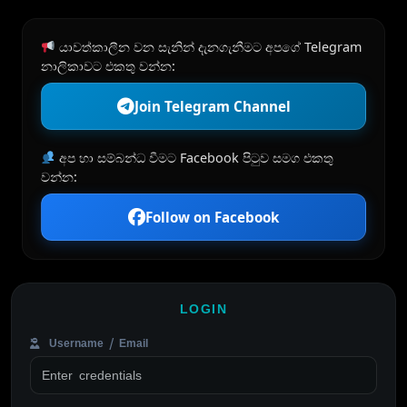
යාවත්කාලීන වන සැනින් දැනගැනීමට අපගේ Telegram
නාලිකාවට එකතු වන්න:
Join Telegram Channel
අප හා සම්බන්ධ වීමට Facebook පිටුව සමග එකතු
වන්න:
Follow on Facebook
LOGIN
Username / Email