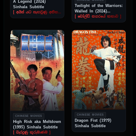
CHINESE MOVIES
A Legend (2024)
Twilight of the Warriors:
Sinhala Subtitle
Walled In (2024)
[ අයිස් යට සැඟවුණු අතීත ආදරයක් සොයා ]
Sinhala Subtitle
[ වෝල්ඩ් නගරයේ කතාව ]
CHINESE MOVIES
CHINESE MOVIES
Dragon Fist (1979)
High Risk aka Meltdown
Sinhala Subtitle
(1995) Sinhala Subtitle
[ වැරදුණු කුරුමාණම ]