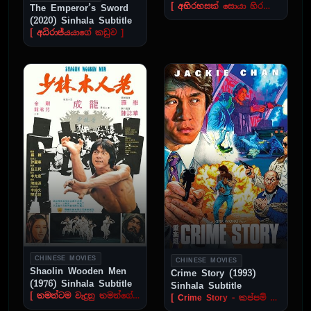
Subtitle
[ අභිරහසක් සොයා හිරගෙදරට ]
The Emperor’s Sword
(2020) Sinhala Subtitle
[ අධිරාජ්යයාගේ කඩුව ]
CHINESE MOVIES
CHINESE MOVIES
Shaolin Wooden Men
Crime Story (1993)
(1976) Sinhala Subtitle
Sinhala Subtitle
[ තමන්ටම වැදුනු තමන්ගේ පහර ]
[ Crime Story - කප්පම් කල්ලියක් පසු පස ]