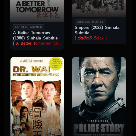
CHINESE MOVIES
Snipers (2022) Sinhala
CHINESE MOVIES
A Better Tomorrow
Subtitle
(1986) Sinhala Subtitle
[ ස්නයිපර් වීරයා. ]
[ A Better Tomorrow (1986) Sinhala Subtitle | සහෝදරකම සහ ලේ හෑලීම..! සිංහල උපසිරැසි සමඟ ]