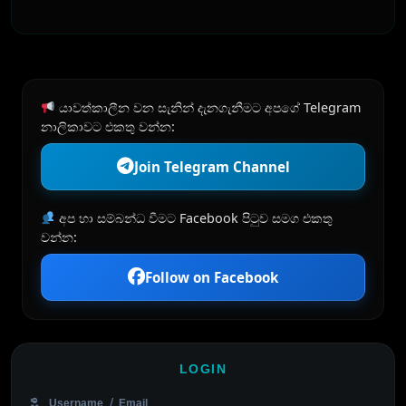
යාවත්කාලීන වන සැනින් දැනගැනීමට අපගේ Telegram
නාලිකාවට එකතු වන්න:
Join Telegram Channel
අප හා සම්බන්ධ වීමට Facebook පිටුව සමග එකතු
වන්න:
Follow on Facebook
LOGIN
Username / Email