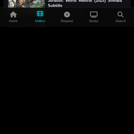
Jurassic World Rebirth (2025) Sinhala
Subtitle
Updated:
BRRIP
Home
Movies
Request
Series
Search
Hellhound (2024) Sinhala Subtitle
Updated:
BRRIP
TOP 10
#1
දමිත් ප්‍රියංකර
734
#2
Hasitha Prasad
499
#3
K.A Raveen
200