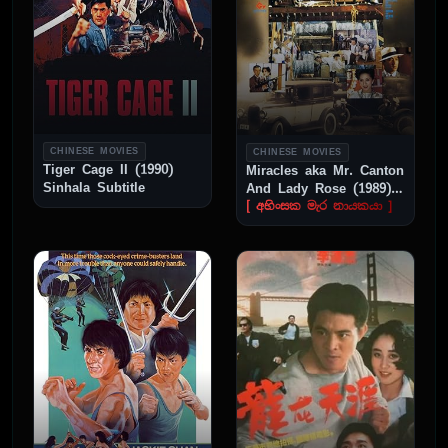
CHINESE MOVIES
CHINESE MOVIES
Tiger Cage II (1990)
Miracles aka Mr. Canton
Sinhala Subtitle
And Lady Rose (1989)
Sinhala Subtitle
[ අහිංසක මැර නායකයා ]