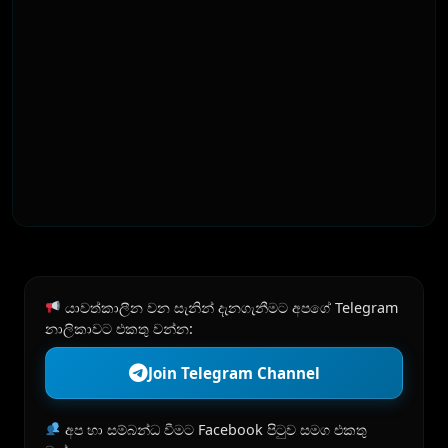
යාවත්කාලීන වන සැනින් දැනගැනීමට අපගේ Telegram
නාලිකාවට එකතු වන්න:
Join Telegram Channel
අප හා සම්බන්ධ වීමට Facebook පිටුව සමග එකතු