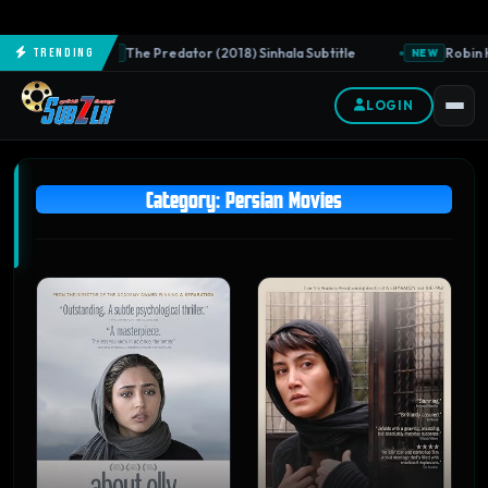
The Predator (2018) Sinhala Subtitle
Robin H
Trending
NEW
NEW
LOGIN
Category:
Persian Movies