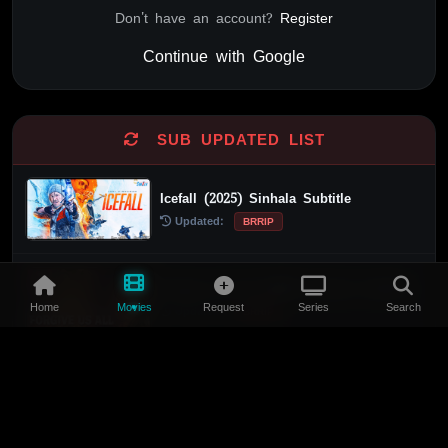
Don't have an account?
Register
Continue with Google
Alternative:
SUB UPDATED LIST
Icefall (2025) Sinhala Subtitle
Updated:
BRRIP
Forgive Us All (2025) Sinhala Subtitle
Home
Movies
Request
Series
Search
Updated:
BRRIP
The Bodyguard from Beijing (1994)
Sinhala Subtitle
Updated:
BRRIP