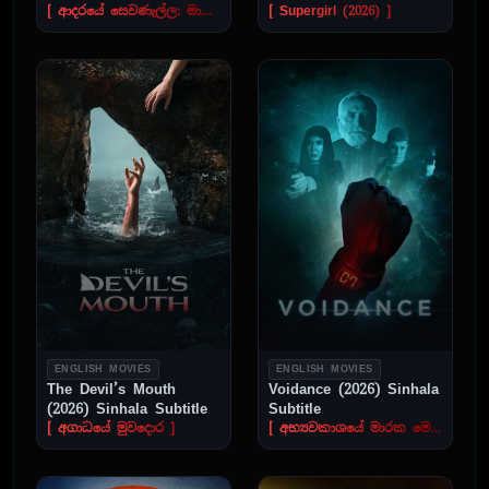
[ ආදරයේ සෙවණැල්ල: මාරාන්තික කෘත්‍රිම බැඳීම ]
[ Supergirl (2026) ]
ENGLISH MOVIES
ENGLISH MOVIES
The Devil’s Mouth
Voidance (2026) Sinhala
(2026) Sinhala Subtitle
Subtitle
[ අගාධයේ මුවදොර ]
[ අභ්‍යවකාශයේ මාරක මෙහෙයුම ]