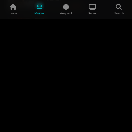
Updated:
BRRIP
Home
Movies
Request
Series
Search
Hellhound (2024) Sinhala Subtitle
Updated:
BRRIP
TOP 10
#1
දමිත් ප්‍රියංකර
732
#2
Hasitha Prasad
499
#3
K.A Raveen
200
#4
Rasika Samanjith
180