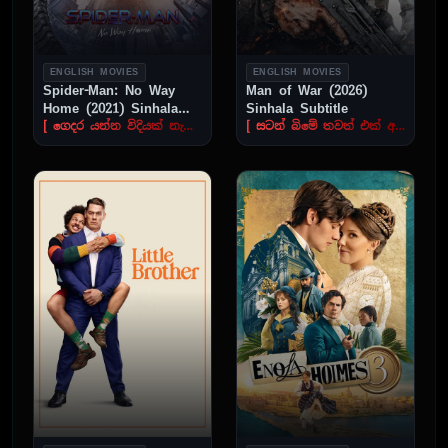
ENGLISH MOVIES
ENGLISH MOVIES
Spider-Man: No Way
Man of War (2026)
Home (2021) Sinhala
Sinhala Subtitle
Subtitle
[ ගෙදර යන්න විදියක් නැහැ ]
[ සටන් බිමේ තවත් එක් අභීත පරිච්ඡේදයක් ]