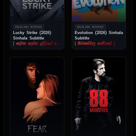
ENGLISH MOVIES
ENGLISH MOVIES
Lucky Strike (2026)
Evolution (2026) Sinhala
Sinhala Subtitle
Subtitle
[ දෙවන ලෝක යුද්ධයේ අඳුරු හිම කතර සහ තනි වූ සෙබළාගේ නොපසුබස්නා සටන ]
[ පිටසක්වල ගෙඩියක් ]