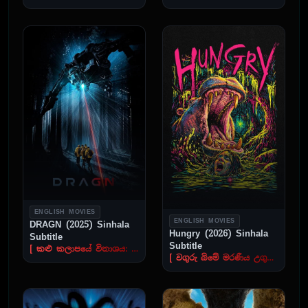
ENGLISH MOVIES
ENGLISH MOVIES
DRAGN (2025) Sinhala
Hungry (2026) Sinhala
Subtitle
Subtitle
[ කළු කලාපයේ විනාශය: 'ඩ්‍රැග්න්' (DRAGN) ]
[ වගුරු බිමේ මරණීය උගුල ]