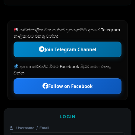
යාවත්කාලීන වන සැනින් දැනගැනීමට අපගේ Telegram
නාලිකාවට එකතු වන්න:
Join Telegram Channel
අප හා සම්බන්ධ වීමට Facebook පිටුව සමග එකතු
වන්න:
Follow on Facebook
LOGIN
Username / Email