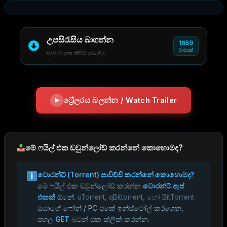
උපසිරැසිය බාගන්න
1659
වාරයක්
සෘජු බාගත කිරීම් සබැඳිය
ට්‍රේලරය බලන්න / Watch Trailer
මේ ෆයිල් එක ඩවුන්ලෝඩ් කරන්නේ කොහොමද?
ටොරන්ට් (Torrent) පාවිච්චි කරන්නේ කොහොමද?
මේ ෆයිල් එක ඩවුන්ලෝඩ් කරන්න
ටොරන්ට් ඇප්
එකක්
ඕනේ.
uTorrent, qBittorrent, හෝ BitTorrent
ඔයාගේ ෆෝන් / PC එකේ ඉන්ස්ටෝල් කරගෙන,
පහල
GET
බටන් එක ක්ලික් කරන්න.