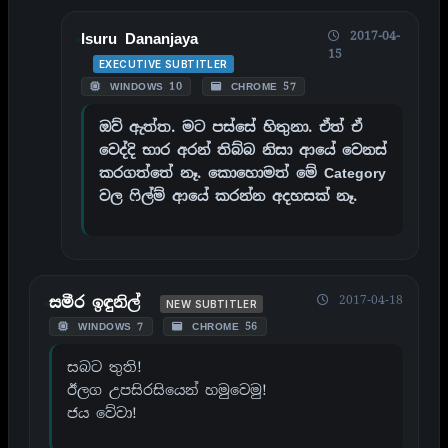
2017-04-
Isuru Dananjaya
15
EXECUTIVE SUBTITLER
WINDOWS 10
CHROME 57
ඔව් ඇත්ත. මට පස්සේ හිතුනා. ඒත් ඒ
වෙද්දි භාර අරන් තිබ්බ නිසා ආයේ වෙනස්
කරගත්තේ නෑ. කොහොමත් මේ Category
වල ෆිල්ම් ආයේ කරන්න අදහසක් නෑ.
2017-04-18
සමීර ඉඳුනිල්
NEW SUBTITLER
WINDOWS 7
CHROME 56
සබට තුති!
ඊලග උපසිරසියෙන් හමුවෙමු!
ජය වේවා!