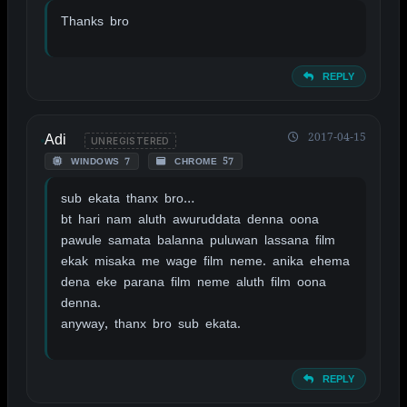
Thanks bro
REPLY
Adi
2017-04-15
UNREGISTERED
WINDOWS 7
CHROME 57
sub ekata thanx bro…
bt hari nam aluth awuruddata denna oona
pawule samata balanna puluwan lassana film
ekak misaka me wage film neme. anika ehema
dena eke parana film neme aluth film oona
denna.
anyway, thanx bro sub ekata.
REPLY