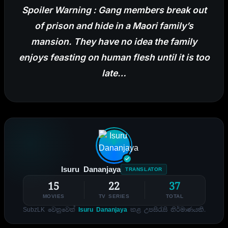
Spoiler Warning : Gang members break out
of prison and hide in a Maori family’s
mansion. They have no idea the family
enjoys feasting on human flesh until it is too
late…
Isuru Dananjaya
TRANSLATOR
15
22
37
MOVIES
TV SERIES
TOTAL
SubzLK වෙනුවෙන්
Isuru Dananjaya
කළ උපසිරැසි නිර්මාණයකි.