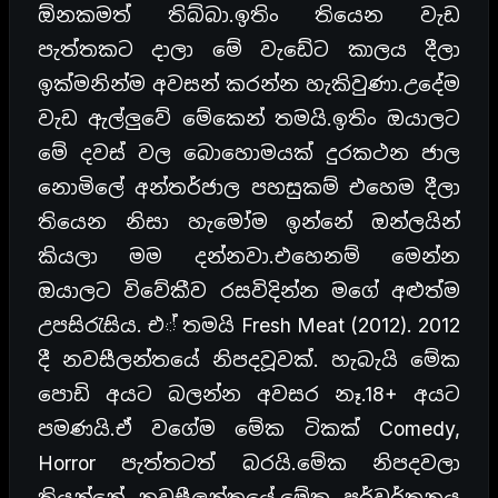
ඕනකමත් තිබ්බා.ඉතිං තියෙන වැඩ
පැත්තකට දාලා මේ වැඩේට කාලය දීලා
ඉක්මනින්ම අවසන් කරන්න හැකිවුණා.උදේම
වැඩ ඇල්ලුවේ මේකෙන් තමයි.ඉතිං ඔයාලට
මේ දවස් වල බොහොමයක් දුරකථන ජාල
නොමිලේ අන්තර්ජාල පහසුකම් එහෙම දීලා
තියෙන නිසා හැමෝම ඉන්නේ ඔන්ලයින්
කියලා මම දන්නවා.එහෙනම් මෙන්න
ඔයාලට විවේකීව රසවිදින්න මගේ අළුත්ම
උපසිරැසිය. එ් තමයි Fresh Meat (2012). 2012
දී නවසීලන්තයේ නිපදවූවක්. හැබැයි මේක
පොඩි අයට බලන්න අවසර නෑ.18+ අයට
පමණයි.ඒ වගේම මේක ටිකක් Comedy,
Horror පැත්තටත් බරයි.මේක නිපදවලා
තියන්නේ නවසීලන්තයේ.මේක පර්වර්තනය