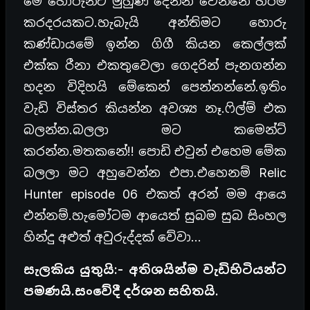
මේ හොරුන්ට මුහුණ දෙන්න වෙන්නේ හරිම
කරදරයකට.හැබැයි අන්තිමට හොරු
කණ්ඩායමේ ඉන්න ගිගී කියන කෙල්ලක්
එක්ක රීනා එකතුවෙලා ගෙදරින් පැනගන්න
හදන විදිහයි මේකෙන් පෙන්නන්නේ.ඉතිං
වැඩි විස්තර කියන්න අවශ්‍ය නෑ.ෆිල්ම් එක
බලන්න.බලලා මට කමෙන්ට්
කරන්න.මතකනේ!! පොඩි එවුන් එහෙම මේක
බලලා මට අහුවෙන්න එපා.එහෙනම් Relic
Hunter episode 06 එකත් අරන් මම ආයෙ
එන්නම්.හැමෝටම ආයෙත් සුබම සුබ සිංහල
හින්දු අළුත් අවුරුද්දක් වේවා…
සැලකිය යුතුයි:- අතිශයින්ම වැඩිහිටියන්ට
පමණයි.සංවේදී දර්ශන සහිතයි.