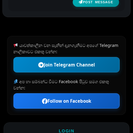
POST MESSAGE
යාවත්කාලීන වන සැනින් දැනගැනීමට අපගේ Telegram
නාලිකාවට එකතු වන්න:
Join Telegram Channel
අප හා සම්බන්ධ වීමට Facebook පිටුව සමග එකතු
වන්න:
Follow on Facebook
LOGIN