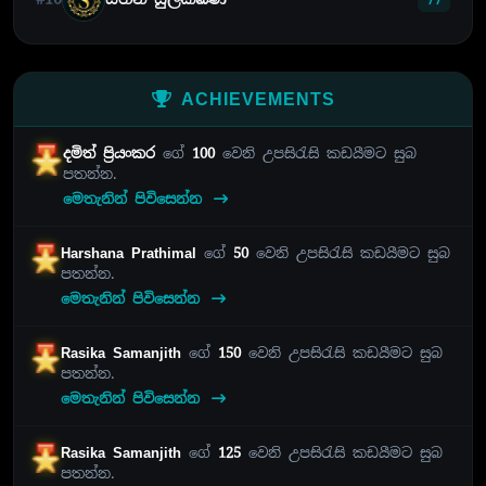
ACHIEVEMENTS
දමිත් ප්‍රියංකර
ගේ
100
වෙනි උපසිරැසි කඩයීමට සුබ
පතන්න.
මෙතැනින් පිවිසෙන්න
Harshana Prathimal
ගේ
50
වෙනි උපසිරැසි කඩයීමට සුබ
පතන්න.
මෙතැනින් පිවිසෙන්න
Rasika Samanjith
ගේ
150
වෙනි උපසිරැසි කඩයීමට සුබ
පතන්න.
මෙතැනින් පිවිසෙන්න
Rasika Samanjith
ගේ
125
වෙනි උපසිරැසි කඩයීමට සුබ
පතන්න.