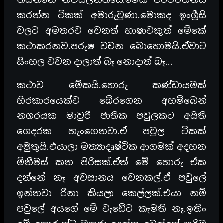
කරන්න ටිකක් අමාරුවුණා.මොකද ඉංග්‍රීසි
වලට අමතරව වෙනත් භාෂාවකුත් මේකේ
කථාකරනව.පරුෂ වචන ‍බොහොමයි.ඒවාට
සිංහල වචන දාලාත් බෑ නොදාත් බෑ…
කථාව මේකයි.හොරු කණ්ඩායමක්
හිරකාරයෙක්ව බේරගෙන අහම්බෙන්
නගරයක මාවුරී ජාතික පවුලකට අයිති
ගෙදරක හැංගෙනවා.ඒ පවුල ටිකක්
අමුතුයි.එයාලා මත්‍යාදෘෂ්ටික ආගමක් අදහන
මිනීමස් කන පිරිසක්.ඒත් මේ හොරු ඒක
දන්නේ නෑ අවසානය වෙනකල්.ඒ පවුලේ
ඉන්නවා රීනා කියලා කෙල්ලක්.එයා නම්
පවුලේ අයගේ මේ වැඩේට කැමති නෑ.ඉතිං