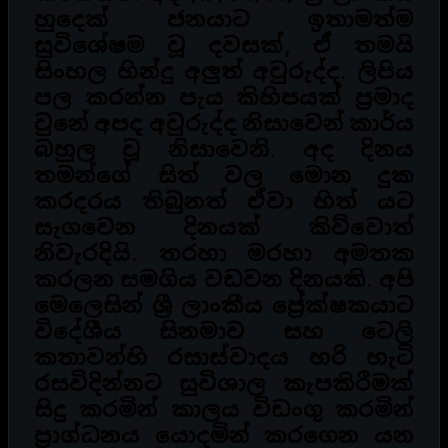
හුදෙක් ජනයාට ඉතාමත්ම
සුවිශේෂම වූ දවසක්, ඒ තමයි
සිංහල හින්දු අලුත් අවුරුද්ද. ලිපිය
පල කරන්න පැය කිහිපයක් ප්‍රමාද
වුනේ අපද අවුරුද්ද නිසාවෙන් කාර්ය
බහුල වූ නිසාවෙනි. අද දිනය
තමන්ගේ සිත් වල මොන දුක
කරදරය තිබුනත් ඒවා හිත් යට
සැගවෙන දිනයක් කිව්වොත්
නිවැරදියි. තරහා මරහා අමතක
කරලන සමගිය වඩවන දිනයකි. අපි
මෙලෙසින් ශ්‍රී ලාංකීය ප්‍රේක්ෂකයාට
විදේශීය සිනමාව සහ ටෙලි
කතාවන්හි රසාස්වාදය හරි හැටි
රසවිදින්නට සුවිශාල කැපකිරීමක්
සිදු කරමින් කාලය විඩංගු කරමින්
ප්‍රාග්ධනය යොදමින් කරගෙන යන