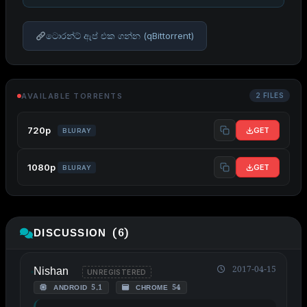
ටොරන්ට් ඇප් එක ගන්න (qBittorrent)
AVAILABLE TORRENTS
2 FILES
720p
GET
BLURAY
1080p
GET
BLURAY
DISCUSSION (6)
Nishan
2017-04-15
UNREGISTERED
ANDROID 5.1
CHROME 54