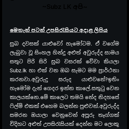
~Subz LK අපි~
මෙතැන් පටන් උපසිරැසියට අදාළ ලිපිය
සුබ දවසක් යාළුවෝ හැමෝටම. ඒ වගේම
ලැබුවා වූ සිංහල හින්දු අළුත් අවුරුද්ද සාමය
සතුට පිරි සිරි සුබ වසරක් වේවා කියලා
Subz.lk හා එක් වන ඔබ සැමට මම ප්‍රාර්ථනා
කරනවා.අවුරුදු සරුද යාළුවනේ?ඉතිං
හැමෝම දැන් ගෙදර ඉන්න කාලේ.සතුටු වෙන
කාලයක්නෙ.මේ කාලෙට තමයි නේද නිදහසේ
ෆිල්ම් එකක් එහෙම බලන්න පුළුවන්.අවුරුද්ද
සමරන ඔයාලා වෙනුවෙන් අපූරු තෑග්ගක්
විදිහට අළුත් උපසිරැසියක් දෙන්න මට ලොකු