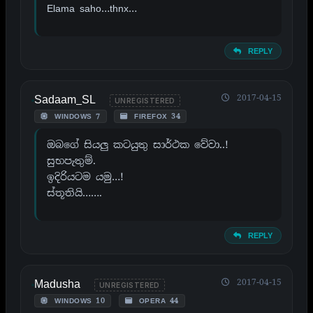
Elama saho…thnx…
REPLY
Sadaam_SL
2017-04-15
UNREGISTERED
WINDOWS 7
FIREFOX 34
ඔබගේ සියලු කටයුතු සාර්ථක වේවා..!
සුභපැතුම්.
ඉදිරියටම යමු…!
ස්තූතියි…….
REPLY
Madusha
2017-04-15
UNREGISTERED
WINDOWS 10
OPERA 44