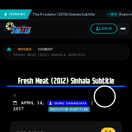
The Predator (2018) Sinhala Subtitle
Robin Ho
Trending
NEW
NEW
LOGIN
MOVIES
COMEDY
FRESH MEAT (2012) SINHALA SUBTITLE
Fresh Meat (2012) Sinhala Subtitle
|
APRIL 14,
ISURU DANANJAYA
2017
EXECUTIVE SUBTITLER