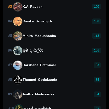
#3
K.A Raveen
200
#4
Rasika Samanjith
180
#5
Mihira Madushanka
113
#6
ඉෂි ද සිල්වා
106
#7
Harshana Prathimal
93
#8
Thamod Godakanda
89
#9
Asitha Madusanka
84
#10
සහන් සුලක්ඛණ
77