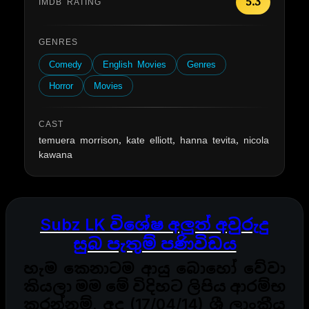
5.3
IMDB RATING
GENRES
Comedy
English Movies
Genres
Horror
Movies
CAST
temuera morrison, kate elliott, hanna tevita, nicola
kawana
Subz LK විශේෂ අලුත් අවුරුදු
සුබ පැතුම් පණිවිඩය
හැම කෙනාටම ආයු බොහෝ වේවා
කියලා මම මේ විදිහට ලිපිය ආරම්භ
කරන්නම්. අද (17/04/14) ශ්‍රී ලාංකීය