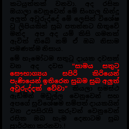
කටයුත්තක් වනවා. අද රසික
ඔයාලා වෙනුවෙන් මේ සිංහල හින්දු
අලුත් අවුරුද්දේ මේ ලෙසින් විශේෂ
වූ ලිපියකින් සුබ පතන්නට හිතුවේ
මන්ද අප අද යම් කිසි ගමනක්
ඇවිත් තිබේ නම් ඒ ඔබ නිසාම
පමණක්ම නිසාය.
මේ හැමෝටම සතුටු දායක දවසක්
වන අද දවස
“සාමය සතුට
සෞභාග්‍යය සපිරි කිරියෙන්
පැණියෙන් ඉතිරෙන සුබම සුබ අලුත්
අවුරුද්දක් වේවා”
කියලා සමස්ථ
ඇඩ්මින් මඩුල්ල වෙනුවෙන් සහ
අපගේ සුවිශේෂම සම්පත් දායකයින්
වන උපසිරැසි කරුවන් වෙනුවෙන්
රසික ඔබ හැම දෙනාටම සුබ
ප්‍රාර්ථනා කරනවා.!