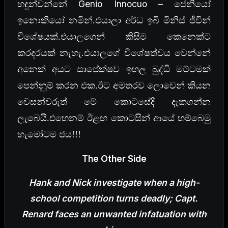
Genio Innocuo –
හඳුන්වන්නේ
ජෙනියෝ
ඉනොකියෝ නමින්.එයාලා අර්ධ ඉබි මිනිස් ජීවින්
විශේෂයක්.එයාලගෙන් කිසිම කෙනෙක්ට
.
කරදරයක්
නැහැ
එයාලගේ විශේෂත්වය වෙන්නේ
අනෙක් අයට සාපේක්ෂව ඉහල බුද්ධි මට්ටමක්
පෙන්නුම් කරන එක.ඊට අමතරව ලොවෙන් කියන
වෙසන්වරුත් මේ කොටසේදී දැකගන්න
ලැබෙයි.එහෙනම් ඊළඟ කොටසින් ආයේ හම්බෙමු
හැමෝටම ජය!!!
The Other Side
Hank and Nick investigate when a high-
school competition turns deadly; Capt.
Renard faces an unwanted infatuation with