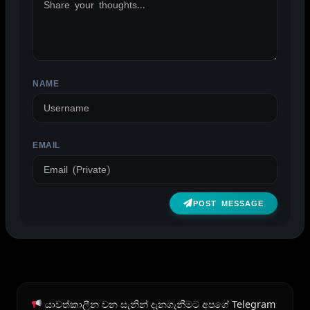
NAME
EMAIL
POST MESSAGE
යාවත්කාලීන වන සැනින් දැනගැනීමට අපගේ Telegram