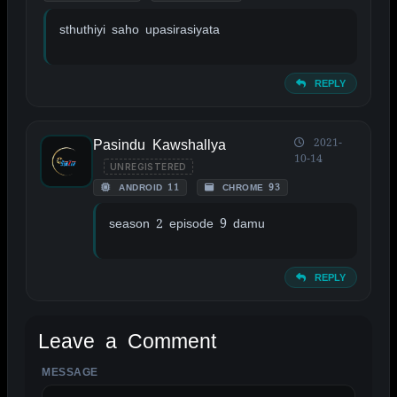
sthuthiyi saho upasirasiyata
REPLY
Pasindu Kawshallya
2021-
10-14
UNREGISTERED
ANDROID 11
CHROME 93
season 2 episode 9 damu
REPLY
Leave a Comment
MESSAGE
ALTERNATIVE: