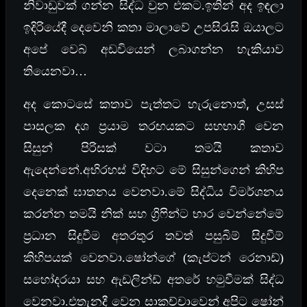
නිවාඩුවක් ගන්න සිද්ධ වුන එකට.ඉතින් අද ඉඳලා
ඉදිරියේදී දෙවෙනි කතා මාලාවේ උපසිරැසි ඔයාලට
අපේ වෙබ් අඩවියෙන් ලබාගන්න හැකියාව
තියෙනවා…
,
අද කොටසේ කතාව පැත්තට හැරුනොත්
උසස්
පාසලක දශ ප්‍රයාම තරඟයකට සහභාගී වෙන
සිසුන් පිරිසක් වටා තමයි කතාව
ඇදෙන්නේ.අභිරහස් විදිහට මේ සිසුන්ගෙන් කිහිප
දෙනෙක් ඝාතනය වෙනවා.මේ සිද්ධිය විමර්ශනය
කරන්න තමයි නික් සහ ග්‍රිෆින්ට භාර වෙන්නේමේ
ප්‍රධාන සිදුවීම අතරතුර තවත් පසුබිම් සිදුවීම්
කිහිපයක් වෙනවා.ෂෝන්ගේ
(කැප්ටන් රෙනාඩ්)
සහෝදරයා සහ ඇඩලින්ඩ් අතරේ හමුවීමක් සිද්ධ
වෙනවා.එතැනදී වෙන සාකච්චාවෙන් අපිට ෂෝන්