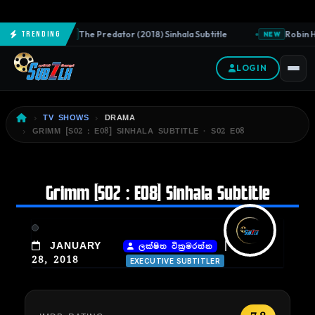
The Predator (2018) Sinhala Subtitle
Robin Ho
Trending
NEW
NEW
LOGIN
TV SHOWS
DRAMA
GRIMM [S02 : E08] SINHALA SUBTITLE · S02 E08
Grimm [S02 : E08] Sinhala Subtitle
|
JANUARY
ලක්ෂිත වික්‍රමරත්න
28, 2018
EXECUTIVE SUBTITLER