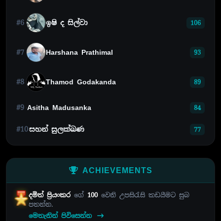
#6
ඉෂි ද සිල්වා
106
#7
Harshana Prathimal
93
#8
Thamod Godakanda
89
#9
Asitha Madusanka
84
#10
සහන් සුලක්ඛණ
77
ACHIEVEMENTS
දමිත් ප්‍රියංකර
ගේ
100
වෙනි උපසිරැසි කඩයීමට සුබ
පතන්න.
මෙතැනින් පිවිසෙන්න