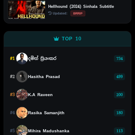
Hellhound (2024) Sinhala Subtitle
Updated:
BRRIP
TOP 10
#1
දමිත් ප්‍රියංකර
734
#2
Hasitha Prasad
499
#3
K.A Raveen
200
#4
Rasika Samanjith
180
#5
Mihira Madushanka
113