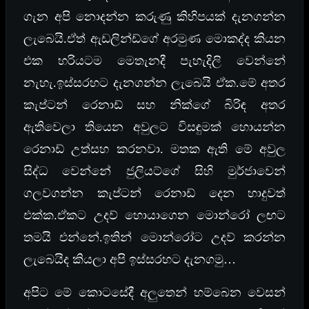
ගැන අපි නොදන්න කරුණු කිහිපයක් දැනගන්න
ලැබෙයි.ඒත් ඇඩලින්ඩ්ගේ අරමුණ මොකද්ද
කියන
එක හරියටම මෙතැනදී පැහැදිලි වෙන්නේ
නැහැ.ඉස්සරහට දැනගන්න ලැබෙයි ඒක.මේ අතර
කැප්ටන් රෙනාඩ් සහ නික්ගේ බිරිඳ අතර
ඇතිවෙලා තියෙන අවුලට විසඳුමක් හොයන්න
රෙනාඩ්
උත්සහ කරනවා. මතක ඇති මේ අවුල
සිද්ධ වෙන්නේ ජුලියට්ගේ සිහි මුර්ජාවෙන්
ගලවගන්න කැප්ටන් රෙනාඩ් දෙන හාදුවත්
එක්ක.ඒකට උදව් හොයාගෙන මොන්රෝ ලඟට
තමයි එන්නේ.ඉතින් මොන්රෝට උදව් කරන්න
ලැබෙයිද කියලා අපි ඉස්සරහට දැනගමු…
අපිට මේ කොටසේදී අලුතෙන් හම්බෙන වෙසන්