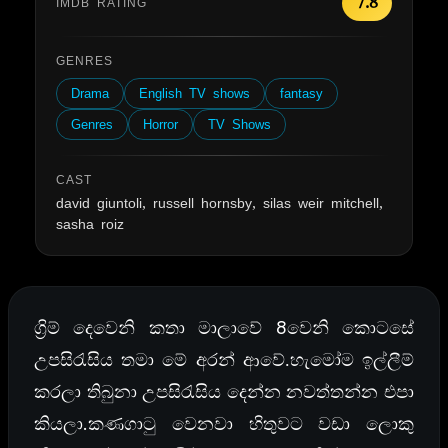
7.8
IMDB RATING
GENRES
Drama
English TV shows
fantasy
Genres
Horror
TV Shows
CAST
david giuntoli, russell hornsby, silas weir mitchell,
sasha roiz
8
ග්‍රිම් දෙවෙනි කතා මාලාවේ
වෙනි කොටසේ
උපසිරැසිය තමා මේ අරන් ආවේ.හැමෝම ඉල්ලීම්
කරලා තිබුනා උපසිරැසිය දෙන්න නවත්තන්න එපා
.
කියලා
කණගාටු වෙනවා හිතුවට වඩා ලොකු