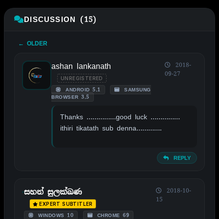
DISCUSSION (15)
← OLDER
ashan lankanath
2018-
09-27
UNREGISTERED
ANDROID 5.1
SAMSUNG
BROWSER 3.5
Thanks ……………good luck ……………
ithiri tikatath sub denna………….
REPLY
2018-10-
සහන් සුලක්ඛණ
15
EXPERT SUBTITLER
WINDOWS 10
CHROME 69