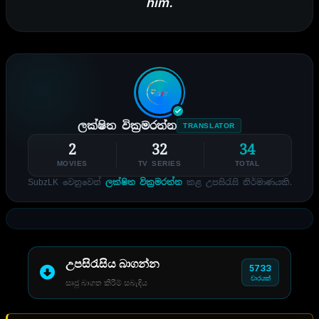
him.
ලක්ෂිත වික්‍රමරත්න
TRANSLATOR
2
32
34
MOVIES
TV SERIES
TOTAL
SubzLK වෙනුවෙන්
ලක්ෂිත වික්‍රමරත්න
කළ උපසිරැසි නිර්මාණයකි.
උපසිරැසිය බාගන්න
5733
වාරයක්
සෘජු බාගත කිරීම් සබැඳිය