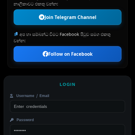
නාලිකාවට එකතු වන්න:
Join Telegram Channel
අප හා සම්බන්ධ වීමට Facebook පිටුව සමග එකතු
වන්න:
Follow on Facebook
LOGIN
Username / Email
Password