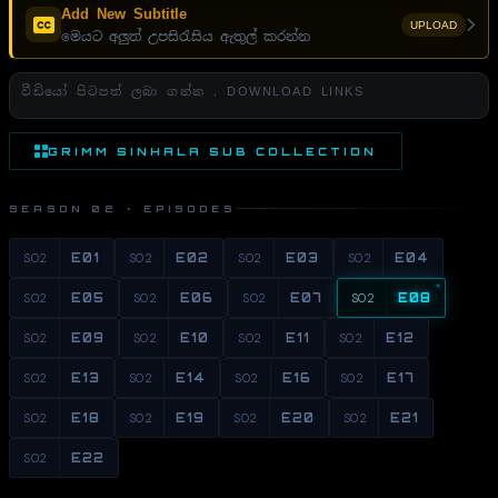
Add New Subtitle
UPLOAD
මෙයට අලුත් උපසිරැසිය ඇතුල් කරන්න
වීඩියෝ පිටපත් ලබා ගන්න . DOWNLOAD LINKS
GRIMM SINHALA SUB COLLECTION
SEASON 02 · EPISODES
S02
E01
S02
E02
S02
E03
S02
E04
S02
E05
S02
E06
S02
E07
S02
E08
S02
E09
S02
E10
S02
E11
S02
E12
S02
E13
S02
E14
S02
E16
S02
E17
S02
E18
S02
E19
S02
E20
S02
E21
S02
E22