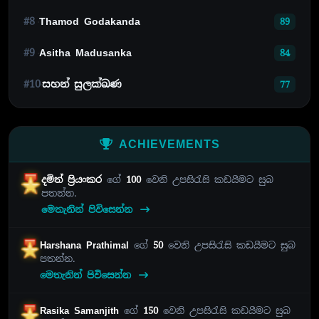
#8
Thamod Godakanda
89
#9
Asitha Madusanka
84
#10
සහන් සුලක්ඛණ
77
ACHIEVEMENTS
දමිත් ප්‍රියංකර
ගේ
100
වෙනි උපසිරැසි කඩයීමට සුබ
පතන්න.
මෙතැනින් පිවිසෙන්න
Harshana Prathimal
ගේ
50
වෙනි උපසිරැසි කඩයීමට සුබ
පතන්න.
මෙතැනින් පිවිසෙන්න
Rasika Samanjith
ගේ
150
වෙනි උපසිරැසි කඩයීමට සුබ