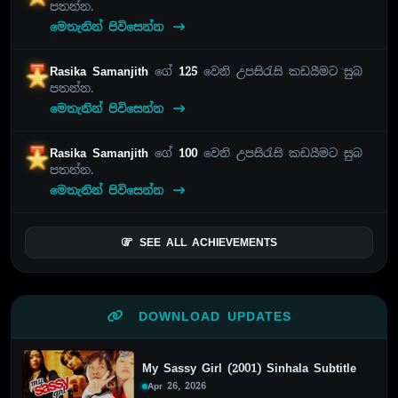
පතන්න.
මෙතැනින් පිවිසෙන්න
Rasika Samanjith
ගේ
125
වෙනි උපසිරැසි කඩයීමට සුබ
පතන්න.
මෙතැනින් පිවිසෙන්න
Rasika Samanjith
ගේ
100
වෙනි උපසිරැසි කඩයීමට සුබ
පතන්න.
මෙතැනින් පිවිසෙන්න
SEE ALL ACHIEVEMENTS
DOWNLOAD UPDATES
My Sassy Girl (2001) Sinhala Subtitle
Apr 26, 2026