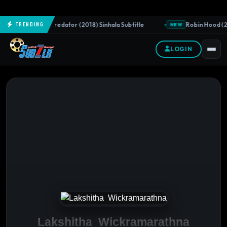
The Predator (2018) Sinhala Subtitle
Robin Hood (20
Trending
NEW
NEW
LOGIN
Lakshitha Wickramarathna