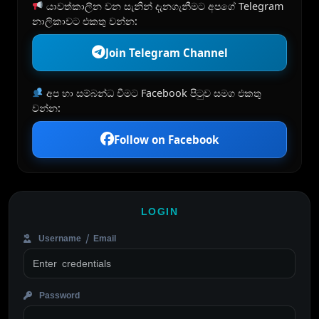
යාවත්කාලීන වන සැනින් දැනගැනීමට අපගේ Telegram
නාලිකාවට එකතු වන්න:
Join Telegram Channel
අප හා සම්බන්ධ වීමට Facebook පිටුව සමග එකතු
වන්න:
Follow on Facebook
LOGIN
Username / Email
Password