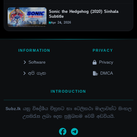
Sonic the Hedgehog (2020) Sinhala
Subtitle
Apr 24, 2026
INFORMATION
PRIVACY
Software
Privacy
අපි ගැන
DMCA
INTRODUCTION
Subz.lk
යනු විදේශීය චිත්‍රපට හා ටෙලිකථා මාලාවන්ට සිංහල
උපසිරැස ලබා දෙන ප්‍රමුඛතම වෙබ් අඩවියයි.