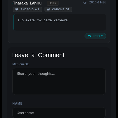
2016-11-26
Tharaka Lahiru
USER
ANDROID 4.4
CHROME 51
sub ekata tnx patta kathawa
REPLY
Leave a Comment
MESSAGE
ALTERNATIVE:
NAME