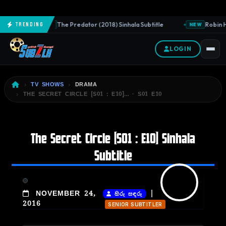
The Predator (2018) Sinhala Subtitle
Robin H
Trending
NEW
NEW
LOGIN
TV SHOWS
DRAMA
THE SECRET CIRCLE [S01 : E10]… · S01 E10
The Secret Circle [S01 : E10] Sinhala
Subtitle
|
NOVEMBER 24,
හිරු සඳරු
2016
SENIOR SUBTITLER