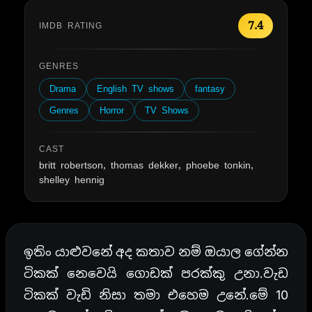
7.4
IMDB RATING
GENRES
Drama
English TV shows
fantasy
Genres
Horror
TV Shows
CAST
britt robertson, thomas dekker, phoebe tonkin,
shelley hennig
ඉතිං යාළුවනේ අද කතාව නම් ඔයාල ගේන්න
ටිකක් නෙවෙයි ගොඩක් පරක්කු උනා.වැඩ
ටිකක් වැඩි නිසා තමා එහෙම උනේ.මේ 10