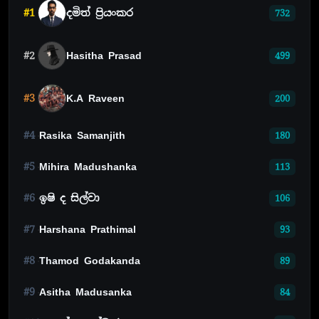
#1
දමිත් ප්‍රියංකර
732
#2
Hasitha Prasad
499
#3
K.A Raveen
200
#4
Rasika Samanjith
180
#5
Mihira Madushanka
113
#6
ඉෂි ද සිල්වා
106
#7
Harshana Prathimal
93
#8
Thamod Godakanda
89
#9
Asitha Madusanka
84