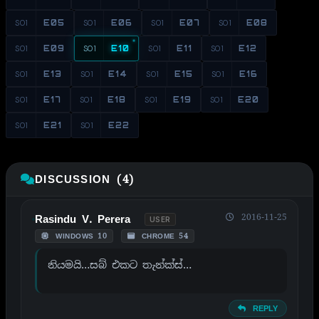
S01
E05
S01
E06
S01
E07
S01
E08
S01
E09
S01
E10
S01
E11
S01
E12
S01
E13
S01
E14
S01
E15
S01
E16
S01
E17
S01
E18
S01
E19
S01
E20
S01
E21
S01
E22
DISCUSSION (4)
2016-11-25
Rasindu V. Perera
USER
WINDOWS 10
CHROME 54
නියමයි…සබ් එකට තැන්ක්ස්…
REPLY