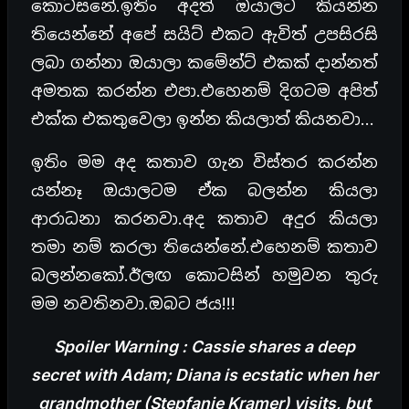
කොටසනේ.ඉතිං අදත් ඔයාලට කියන්න
තියෙන්නේ අපේ සයිට් එකට ඇවිත් උපසිරසි
ලබා ගන්නා ඔයාලා කමේන්ට් එකක් දාන්නත්
අමතක කරන්න එපා.එහෙනම් දිගටම අපිත්
එක්ක එකතුවෙලා ඉන්න කියලාත් කියනවා…
ඉතිං මම අද කතාව ගැන විස්තර කරන්න
යන්නෑ ඔයාලටම ඒක බලන්න කියලා
ආරාධනා කරනවා.අද කතාව අදුර කියලා
තමා නම් කරලා තියෙන්නේ.එහෙනම් කතාව
බලන්නකෝ.ඊලඟ කොටසින් හමුවන තුරු
මම නවතිනවා.ඔබට ජය!!!
Spoiler Warning : Cassie shares a deep
secret with Adam; Diana is ecstatic when her
grandmother (Stepfanie Kramer) visits, but