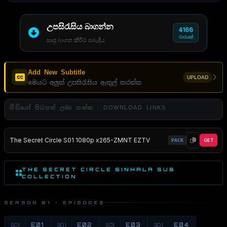
උපසිරැසිය බාගන්න
4166
වාරයක්
සෘජු බාගත කිරීම් සබැඳිය
Add New Subtitle
UPLOAD
මෙයට අලුත් උපසිරැසිය ඇතුල් කරන්න
වීඩියෝ පිටපත් ලබා ගන්න . DOWNLOAD LINKS
The Secret Circle S01 1080p x265-ZMNT EZTV
PACK
GET
THE SECRET CIRCLE SINHALA SUB
COLLECTION
SEASON 01 · EPISODES
S01
E01
S01
E02
S01
E03
S01
E04