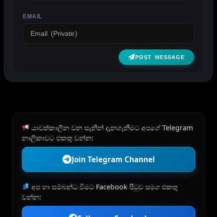
EMAIL
POST MESSAGE
යාවත්කාලීන වන සැනින් දැනගැනීමට අපගේ Telegram
නාලිකාවට එකතු වන්න:
Join Telegram Channel
අප හා සම්බන්ධ වීමට Facebook පිටුව සමග එකතු
වන්න: