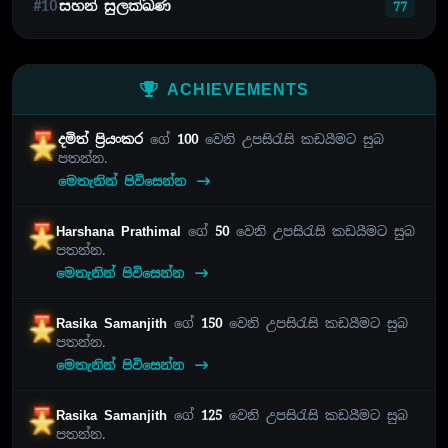
#10
සහන් සුලක්ඛණ
77
ACHIEVEMENTS
දමිත් ප්‍රියංකර
ගේ
100
වෙනි උපසිරැසි කඩයීමට සුබ
පතන්න.
මෙතැනින් පිවිසෙන්න
Harshana Prathimal
ගේ
50
වෙනි උපසිරැසි කඩයීමට සුබ
පතන්න.
මෙතැනින් පිවිසෙන්න
Rasika Samanjith
ගේ
150
වෙනි උපසිරැසි කඩයීමට සුබ
පතන්න.
මෙතැනින් පිවිසෙන්න
Rasika Samanjith
ගේ
125
වෙනි උපසිරැසි කඩයීමට සුබ
පතන්න.