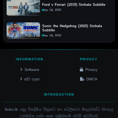
Ford v Ferrari (2019) Sinhala Subtitle
Apr 24, 2026
Sonic the Hedgehog (2020) Sinhala
Subtitle
Apr 24, 2026
INFORMATION
PRIVACY
Software
Privacy
අපි ගැන
DMCA
INTRODUCTION
Subz.lk
යනු විදේශීය චිත්‍රපට හා ටෙලිකථා මාලාවන්ට සිංහල
උපසිරැස ලබා දෙන ප්‍රමුඛතම වෙබ් අඩවියයි.