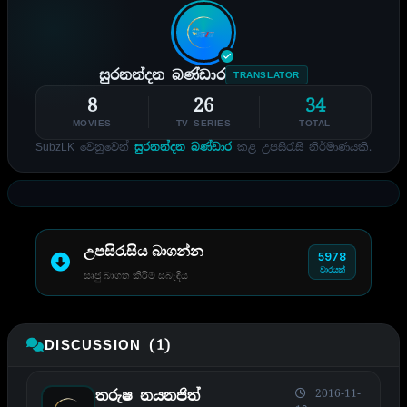
සුරනන්දන බණ්ඩාර
TRANSLATOR
8
26
34
MOVIES
TV SERIES
TOTAL
SubzLK වෙනුවෙන්
සුරනන්දන බණ්ඩාර
කළ උපසිරැසි නිර්මාණයකි.
උපසිරැසිය බාගන්න
5978
වාරයක්
සෘජු බාගත කිරීම් සබැඳිය
DISCUSSION (1)
2016-11-
තරුෂ නයනජිත්