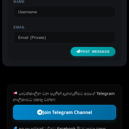
NAME
EMAIL
POST MESSAGE
යාවත්කාලීන වන සැනින් දැනගැනීමට අපගේ Telegram
නාලිකාවට එකතු වන්න:
Join Telegram Channel
අප හා සම්බන්ධ වීමට Facebook පිටුව සමග එකතු