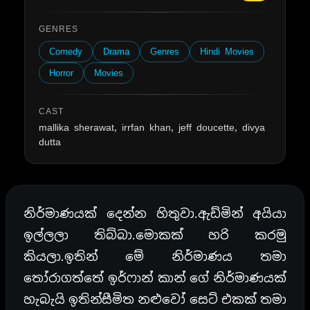
GENRES
Comedy
Drama
Genres
Hindi Movies
Horror
Movies
CAST
mallika sherawat, irrfan khan, jeff doucette, divya
dutta
නිර්මාණයක් දෙන්න හිතුවා.ඇඩ්මින් අයියා
ඉල්ලලා තිබ්බා.මොකක් හරි කරමු
කියලා.ඉතින් මේ නිර්මාණය තමා
තෝරාගත්තේ ඉර්ෆාන් කාන් ගේ නිර්මාණයක්
හැබැයි ඉතින්සීමිත නළුවෝ සෙට් එකක් තමා