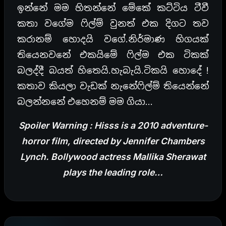
ඉන්නේ මම හිතන්නේ මේකේ කට්ටිය ටීවී
කතා වගේම ෆිල්ම් වුනත් එක දිගට තව
කරානම් හොදයි වගේ.නිර්මාණ හිගයක්
තියෙනවනේ එකයිමේ ෆිල්ම එක ටිකක්
බලද්දී බයත් හිතෙයි.හැබැයි.ටිකයි හොදේ !
කතාව කියලා වැඩක් නැනේෆිල්ම් තියෙන්නේ
බලන්නනේ එහෙනම් මම ගියා…
Spoiler Warning : Hisss is a 2010 adventure-
horror film, directed by Jennifer Chambers
Lynch. Bollywood actress Mallika Sherawat
plays the leading role…