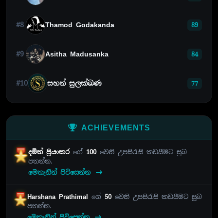
#8
Thamod Godakanda
89
#9
Asitha Madusanka
84
#10
සහන් සුලක්ඛණ
77
ACHIEVEMENTS
දමිත් ප්‍රියංකර
ගේ
100
වෙනි උපසිරැසි කඩයීමට සුබ
පතන්න.
මෙතැනින් පිවිසෙන්න
Harshana Prathimal
ගේ
50
වෙනි උපසිරැසි කඩයීමට සුබ
පතන්න.
මෙතැනින් පිවිසෙන්න