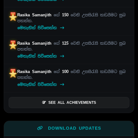
Rasika Samanjith
ගේ
150
වෙනි උපසිරැසි කඩයීමට සුබ
පතන්න.
මෙතැනින් පිවිසෙන්න
Rasika Samanjith
ගේ
125
වෙනි උපසිරැසි කඩයීමට සුබ
පතන්න.
මෙතැනින් පිවිසෙන්න
Rasika Samanjith
ගේ
100
වෙනි උපසිරැසි කඩයීමට සුබ
පතන්න.
මෙතැනින් පිවිසෙන්න
SEE ALL ACHIEVEMENTS
DOWNLOAD UPDATES