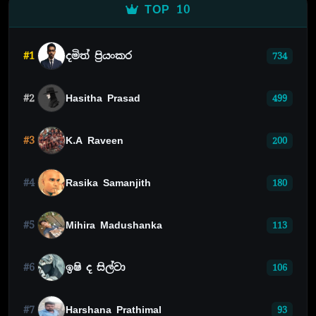
TOP 10
#1
දමිත් ප්‍රියංකර
734
#2
Hasitha Prasad
499
#3
K.A Raveen
200
#4
Rasika Samanjith
180
#5
Mihira Madushanka
113
#6
ඉෂි ද සිල්වා
106
#7
Harshana Prathimal
93