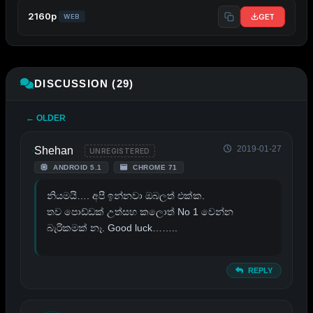
2160p
GET
WEB
DISCUSSION (29)
← OLDER
2019-01-27
Shehan
UNREGISTERED
ANDROID 5.1
CHROME 71
නියමයි…. අපී ඉන්නවා ඔබලත් එක්ක.
තව පොඩ්ඩක් උත්සහ කලොත් No 1 වෙන්න
බැරිකමක් නෑ. Good luck……..
REPLY