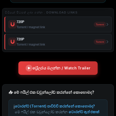
වීඩියෝ පිටපත් ලබා ගන්න . DOWNLOAD LINKS
720P
Torrent
Torrent / magnet link
720P
Torrent
Torrent / magnet link
ට්‍රේලරය බලන්න / Watch Trailer
📥 මේ ෆයිල් එක ඩවුන්ලෝඩ් කරන්නේ කොහොමද?
ℹ️
ටොරන්ට් (Torrent) පාවිච්චි කරන්නේ කොහොමද?
මේ ෆයිල් එක ඩවුන්ලෝඩ් කරන්න
ටොරන්ට් ඇප් එකක්