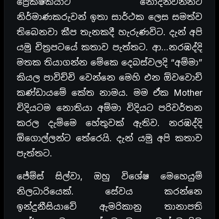
ප්‍රේක්ෂකයාට නොදන්වන්නට
නිර්මාණකරුවන් ඉතා සාර්ථක ලෙස සමත්ව
තිබෙනවා කීප තැනකදී හැරුණවිට. දැන් අපි
යමු චිත්‍රපටයේ කතාව පැත්තට. ආ…නරඹද්දි
මතක තියාගන්න මේකෙ දෙබස්වලදි “අම්මා”
කියල පාවිච්චි වෙන්නෙ මෙහි එන ඕවවොච්
කණ්ඩායමේ කේත නාමය. මම ඒක Mother
විදියටම නොතියා අම්මා විදියට පරිවර්තන
කරල දැම්මෙ හේතුවක් ඇතිව. නරඹද්දි
ඕගොල්ලන්ට තේරෙයි. දැන් යමු අපි කතාව
පැත්තට.
ජේම්ස් සිල්වා, ඔහු විශේෂ මෙහෙයුම්
නිලධාරියෙක්. සේවය කරන්නෙ
ඉන්දුනීසියාවේ ඇමරිකානු තානාපති