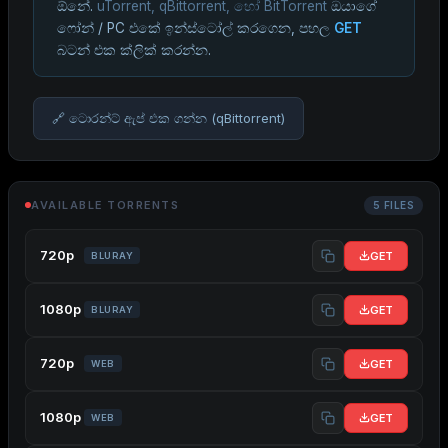
ඕනේ.
uTorrent, qBittorrent, හෝ BitTorrent
ඔයාගේ
ෆෝන් / PC එකේ ඉන්ස්ටෝල් කරගෙන, පහල
GET
බටන් එක ක්ලික් කරන්න.
🔗 ටොරන්ට් ඇප් එක ගන්න (qBittorrent)
AVAILABLE TORRENTS
5 FILES
720p
GET
BLURAY
1080p
GET
BLURAY
720p
GET
WEB
1080p
GET
WEB