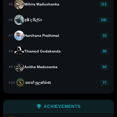
#5
Mihira Madushanka
113
#6
ඉෂි ද සිල්වා
106
#7
Harshana Prathimal
93
#8
Thamod Godakanda
89
#9
Asitha Madusanka
84
#10
සහන් සුලක්ඛණ
77
ACHIEVEMENTS