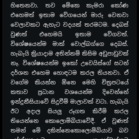
හිතෙනවා. තව මේකෙ කැමරා කෝණ
එහෙමත් ඉතාම වේගයෙන් මාරු වෙනවා
වෙලාවකට ඇහැට වදයක් තරමටම. දෙබස්
වුණත් එහෙමයි ඉතාම වේගවත්.
විශේෂයෙන්ම මාක් වොල්බග්ගෙ දෙබස්.
හැබැයි ක්‍රියාදාම අතින්නම් කිසිම අඩුපාඩුවක්
නෑ. විශේෂයෙන්ම ඉකෝ උවෙයිස්ගේ සටන්
දර්ශන එහෙම හොඳටම කරල තියනවා. ඒ
වගේම කියන්න ඕනෙ මෙහි චිත්‍රපටයේ
කතාව ප්‍රධාන වශයෙන්ම දිවෙන්නේ
ඉන්දුනීසියාවේ සිදුවීම් මාලාවක් වටා. හැබැයි
ඊට අදාල සියලු රූගත කිරීම් කරල
තියෙන්නෙ කොලොම්බියාවේදී. ඒ වුණත්
තමන් මේ දකින්නෙකොලොම්බියාව බව