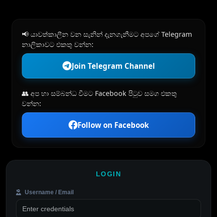
📢 යාවත්කාලීන වන සැනින් දැනගැනීමට අපගේ Telegram
නාලිකාවට එකතු වන්න:
Join Telegram Channel
👥 අප හා සම්බන්ධ වීමට Facebook පිටුව සමග එකතු
වන්න:
Follow on Facebook
LOGIN
Username / Email