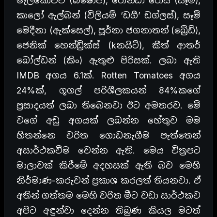
මැල්කොවිච් (බිෂොප්), රොන්ඩා රොසි (සෑම්),
කාලෝ ඇල්බන් (විලියම් ‘ඩගී’ ඩග්ලස්), සෑම්
මෙදීනා (ඇක්සෙල්), පූර්නා ජගනාතන් (බ්‍රේඩි),
ජෙනික් හෙන්ඩ්‍රික්ස් (kනයිට්), කීත් ආතර්
බෝල්ඩන් (කිං) ඇතුළු පිරිසක්. ලබා ඇති
IMDB අගය 6.1ක්. Rotten Tomatoes අගය
24%ක්, ගූගල් පරිශීලකයන් 84%කගේ
ප්‍රසාදයත් ලබා තිබෙනවා ඊට අමතරව. මේ
වගේ අඩු අගයක් ලබන්න හේතුව මම
හිතන්නෙ චරිත ගොඩනැගීම පැත්තෙන්
අසාර්ථකවීම වෙන්න ඇති. මෙය චිත්‍රපට
මාලාවක් කිරීමේ අදහසක් ඇති බව මෙහි
නිර්මාණ-කරුවන් ප්‍රකාශ කරලත් තියනවා. ඒ
අතින් ගත්තම මෙහි චරිත මීට වඩා සාර්ථකව
අපිට අඳුන්වා දෙන්න තිබුණ කියල මටත්