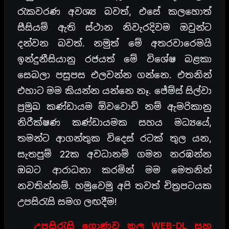
රැකවරණ අවශ්‍ය බවත්, එසේ කලහොත්
සීසියම් ඇති ස්ථාන නිවැරදිවම ඔවුන්ට
දන්වන බවත්. නමුත් මේ අතරවාරෙමයි
ඉන්දුනීසියානු රජයත් මේ විශේෂ බළකා
සෙබලා පසුපස එලවන්න ගන්නෙ. එතනින්
එහාට මම කියන්න යන්නෙ නෑ. ජේම්ස් සිල්වා
ප්‍රමුඛ කණ්ඩායම ඕවවොච් නම් ඇමරිකානු
නිරීක්ෂණ කණ්ඩායමක සහය මධ්‍යයේ,
තමන්ට ආගන්තුක විදෙස් රටක් තුල යන,
සැතපුම් 22ක අවධානම් ගමන නරඹන්න
ඔබට ආරාධනා කරමින් මම මෙතනින්
නවතින්නම්. හමුවෙමු අපි තවත් චිත්‍රපටයක
උපසිරැසි සමග ලඟදීම!
උපසිරැසි ගොණුව තුල ‍WEB-DL සහ