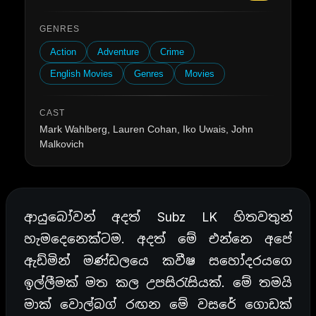
GENRES
Action
Adventure
Crime
English Movies
Genres
Movies
CAST
Mark Wahlberg, Lauren Cohan, Iko Uwais, John
Malkovich
ආයුබෝවන් අදත් Subz LK හිතවතුන්
හැමදෙනෙක්ටම. අදත් මේ එන්නෙ අපේ
ඇඩ්මින් මණ්ඩලයෙ කවීෂ සහෝදරයගෙ
ඉල්ලීමක් මත කල උපසිරැසියක්. මේ තමයි
මාක් වොල්බග් රඟන මේ වසරේ ගොඩක්