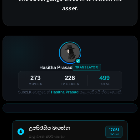
asset.
Hasitha Prasad
TRANSLATOR
273
226
499
MOVIES
TV SERIES
TOTAL
SubzLK වෙනුවෙන්
Hasitha Prasad
කළ උපසිරැසි නිර්මාණයකි.
උපසිරැසිය බාගන්න
17051
වාරයක්
සෘජු බාගත කිරීම් සබැඳිය