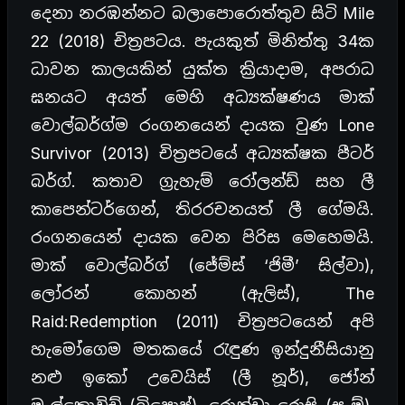
දෙනා නරඹන්නට බලාපොරොත්තුව සිටි Mile
22 (2018) චිත්‍රපටය. පැයකුත් මිනිත්තු 34ක
ධාවන කාලයකින් යුක්ත ක්‍රියාදාම, අපරාධ
ඝනයට අයත් මෙහි අධ්‍යක්ෂණය මාක්
වොල්බර්ග්ම රංගනයෙන් දායක වුණ Lone
Survivor (2013) චිත්‍රපටයේ අධ්‍යක්ෂක පීටර්
බර්ග්. කතාව ග්‍රැහැම් රෝලන්ඩ් සහ ලී
කාපෙන්ටර්ගෙන්, තිරරචනයත් ලී ගේමයි.
රංගනයෙන් දායක වෙන පිරිස මෙහෙමයි.
මාක් වොල්බර්ග් (ජේම්ස් ‘ජිමී’ සිල්වා),
ලෝරන් කොහන් (ඇලිස්), The
Raid:Redemption (2011) චිත්‍රපටයෙන් අපි
හැමෝගෙම මතකයේ රැඳුණ ඉන්දුනීසියානු
නළු ඉකෝ උවෙයිස් (ලී නූර්), ජෝන්