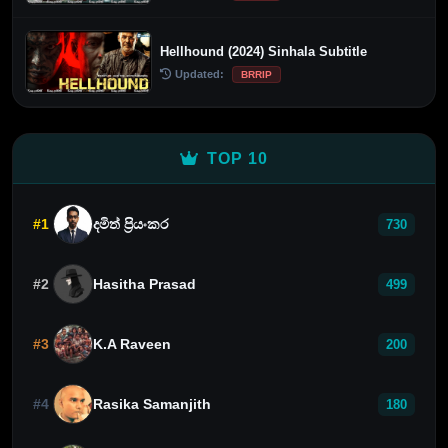
Hellhound (2024) Sinhala Subtitle
Updated:
BRRIP
TOP 10
#1
දමිත් ප්‍රියංකර
730
#2
Hasitha Prasad
499
#3
K.A Raveen
200
#4
Rasika Samanjith
180