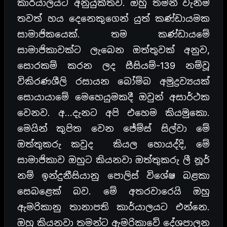
කාර්යාලයට අනුයුක්තව. ඔහු තමන් වැනිම
තවත් හය දෙනෙකුගෙන් යුත් කණ්ඩායමක
සාමාජිකයෙක්. තම කණ්ඩායමේ
සාමාජිකාවක්ට ලැබෙන ඔත්තුවක් අනුව,
සොරකම් කරන ලද සීසියම්-139 නම්වූ
විකිරණශීලි රසායන බෝම්බ අමුද්‍රව්‍යයක්
සොයායාමේ මෙහෙයුමකදී ඔවුන් අසාර්ථක
වෙනව. අ…දැනට අපි එහෙම කියමුකො.
මෙයින් කුපිත වෙන ජේම්ස් සිල්වා මේ
ඔත්තුකරු කවුද කියල හොයද්දි, මේ
සාමාජිකාව ඔහුට කියනවා ඔත්තුකරු ලී නූර්
නම් ඉන්දුනීසියානු පොලිස් විශේෂ බළකා
සෙබළෙක් බව. මේ අතරවාරෙයි ඔහු
ඇමරිකානු තානාපති කාර්යාලයට එන්නෙ.
ඔහු කියනවා තමන්ට ඇමරිකාවේ දේශපාලන