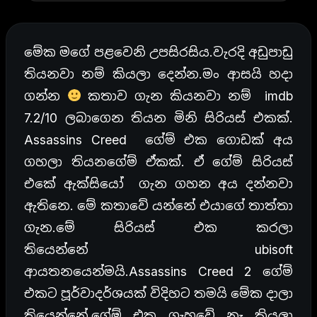
මේක මගේ පළවෙනි උපසිරසිය.වැරදි අඩුපාඩු
තියනවා නම් කියලා දෙන්න.මං ආසයි හදා
ගන්න
කතාව ගැන කියනවා නම් imdb
7.2/10 ලබාගෙන තියන මිනි සිරියස් එකක්.
Assassins Creed ගේම් එක ගොඩක් අය
ගහලා තියනගේම් ඒකක්. ඒ ගේම් සිරියස්
එකේ ඇක්සියෝ ගැන ගහන අය දන්නවා
ඇතිනෙ. මේ කතාවේ යන්නේ එයාගේ තාත්තා
ගැන.මේ සිරියස් එක කරලා
තියෙන්නේ ubisoft
ආයතනයෙන්මයි.Assassins Creed 2 ගේම්
එකට පූර්වාදර්ශයක් විදිහට තමයි මේක දාලා
තියෙන්නේ.ගේම් එක ගැහුවේ නෑ කියලා