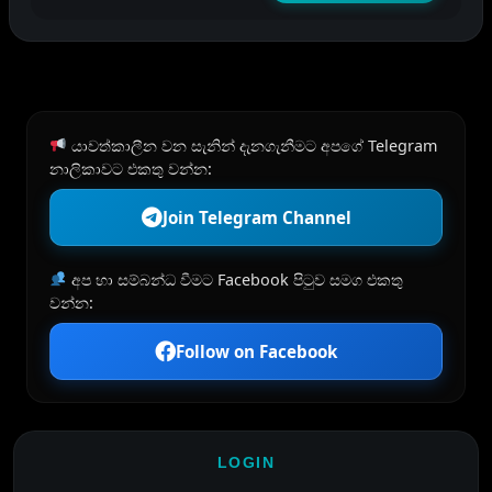
යාවත්කාලීන වන සැනින් දැනගැනීමට අපගේ Telegram
නාලිකාවට එකතු වන්න:
Join Telegram Channel
අප හා සම්බන්ධ වීමට Facebook පිටුව සමග එකතු
වන්න:
Follow on Facebook
LOGIN