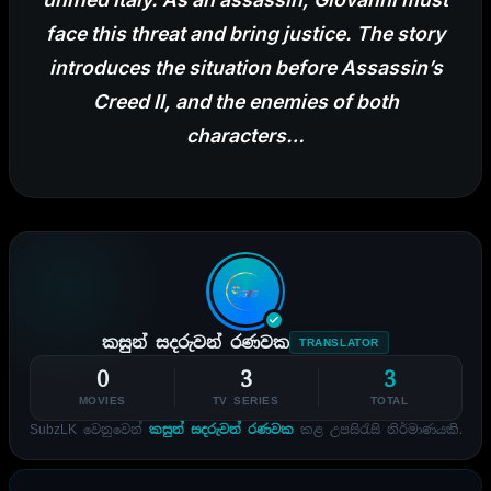
face this threat and bring justice. The story
introduces the situation before Assassin’s
Creed II, and the enemies of both
characters…
කසුන් සදරුවන් රණවක
TRANSLATOR
0
3
3
MOVIES
TV SERIES
TOTAL
SubzLK වෙනුවෙන්
කසුන් සදරුවන් රණවක
කළ උපසිරැසි නිර්මාණයකි.