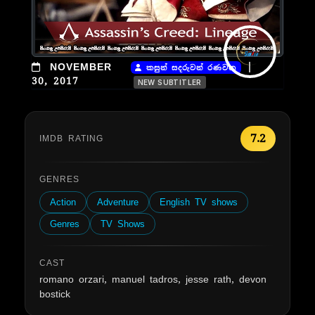
|
NOVEMBER
කසුන් සදරුවන් රණවක
30, 2017
NEW SUBTITLER
7.2
IMDB RATING
GENRES
Action
Adventure
English TV shows
Genres
TV Shows
CAST
romano orzari, manuel tadros, jesse rath, devon
bostick