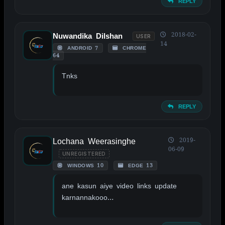
REPLY
2018-02-
Nuwandika Dilshan
USER
14
ANDROID 7
CHROME
64
Tnks
REPLY
Lochana Weerasinghe
2019-
06-09
UNREGISTERED
WINDOWS 10
EDGE 13
ane kasun aiye video links update
karnannakooo…