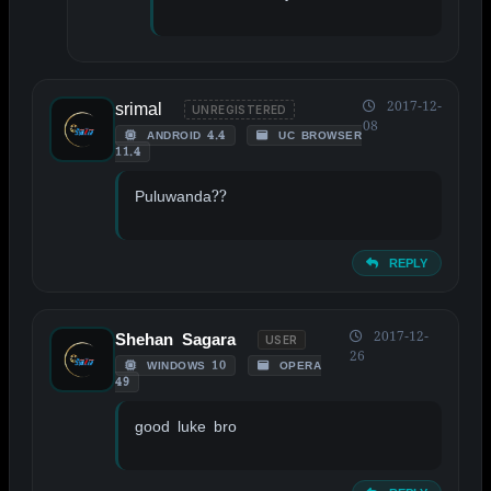
srimal
2017-12-
UNREGISTERED
08
ANDROID 4.4
UC BROWSER
11.4
Puluwanda??
REPLY
2017-12-
Shehan Sagara
USER
26
WINDOWS 10
OPERA
49
good luke bro