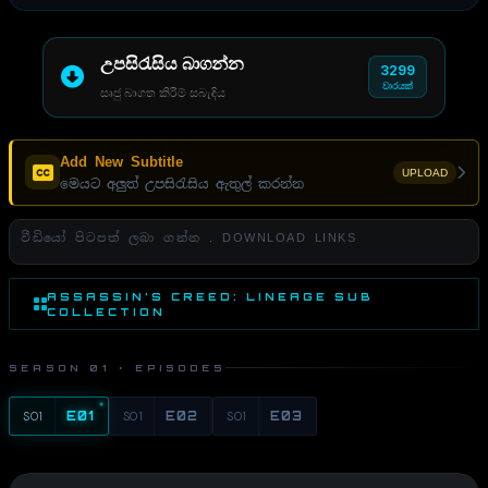
උපසිරැසිය බාගන්න
3299
වාරයක්
සෘජු බාගත කිරීම් සබැඳිය
Add New Subtitle
UPLOAD
මෙයට අලුත් උපසිරැසිය ඇතුල් කරන්න
වීඩියෝ පිටපත් ලබා ගන්න . DOWNLOAD LINKS
ASSASSIN’S CREED: LINEAGE SUB
COLLECTION
SEASON 01 · EPISODES
S01
E01
S01
E02
S01
E03