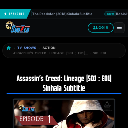
The Predator (2018) Sinhala Subtitle
Robin Ho
Trending
NEW
NEW
LOGIN
TV SHOWS
ACTION
ASSASSIN’S CREED: LINEAGE [S01 : E01]… · S01 E01
Assassin’s Creed: Lineage [S01 : E01]
Sinhala Subtitle