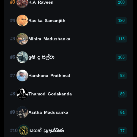
#3
K.A Raveen
200
#4
Rasika Samanjith
180
#5
Mihira Madushanka
113
#6
ඉෂි ද සිල්වා
106
#7
Harshana Prathimal
93
#8
Thamod Godakanda
89
#9
Asitha Madusanka
84
#10
සහන් සුලක්ඛණ
77