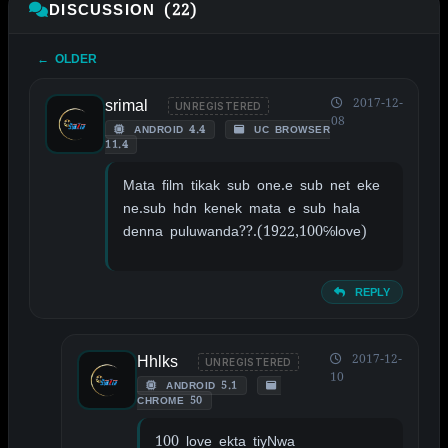
DISCUSSION (22)
← OLDER
srimal
2017-12-
UNREGISTERED
08
ANDROID 4.4
UC BROWSER
11.4
Mata film tikak sub one.e sub net eke
ne.sub hdn kenek mata e sub hala
denna puluwanda??.(1922,100℅love)
REPLY
Hhlks
2017-12-
UNREGISTERED
10
ANDROID 5.1
CHROME 50
100 love ekta tiyNwa