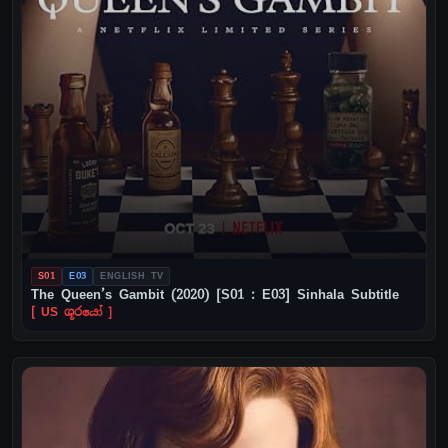
S01
E03
ENGLISH TV
The Queen’s Gambit (2020) [S01 : E03] Sinhala Subtitle
[ US ශූරයෝ ]