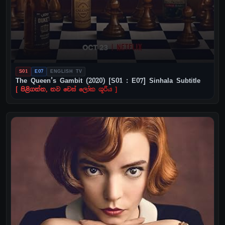
S01
E07
ENGLISH TV
The Queen’s Gambit (2020) [S01 : E07] Sinhala Subtitle
[ පිළිගන්න, නව චෙස් ලෝක ශූරීය ]