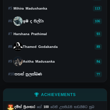
#5
Mihira Madushanka
113
#6
ඉෂි ද සිල්වා
106
#7
Harshana Prathimal
93
#8
Thamod Godakanda
89
#9
Asitha Madusanka
84
#10
සහන් සුලක්ඛණ
77
ACHIEVEMENTS
දමිත් ප්‍රියංකර
ගේ
100
වෙනි උපසිරැසි කඩයීමට සුබ