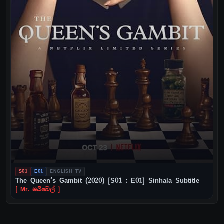
S01
E01
ENGLISH TV
The Queen’s Gambit (2020) [S01 : E01] Sinhala Subtitle
[ Mr. ෂයිබෙල් ]