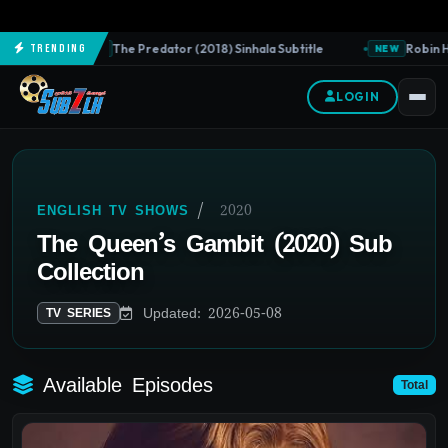
The Predator (2018) Sinhala Subtitle
Robin Ho
Trending
NEW
NEW
LOGIN
/
2020
ENGLISH TV SHOWS
The Queen’s Gambit (2020) Sub
Collection
Updated: 2026-05-08
TV SERIES
Available Episodes
Total