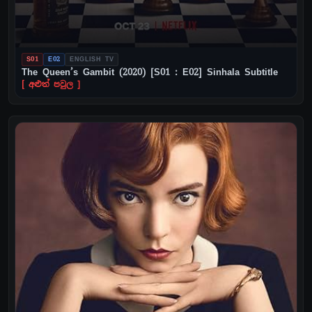
S01
E02
ENGLISH TV
The Queen’s Gambit (2020) [S01 : E02] Sinhala Subtitle
[ අළුත් පවුල ]