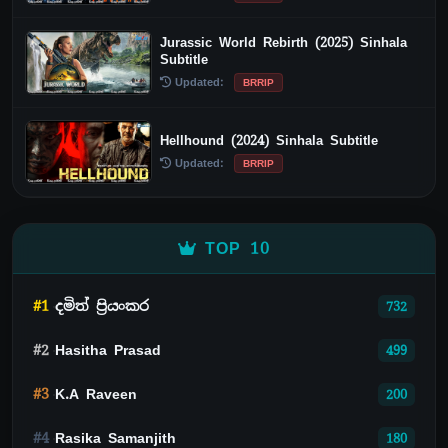
Jurassic World Rebirth (2025) Sinhala
Subtitle
Updated:
BRRIP
Hellhound (2024) Sinhala Subtitle
Updated:
BRRIP
TOP 10
#1
දමිත් ප්‍රියංකර
732
#2
Hasitha Prasad
499
#3
K.A Raveen
200
#4
Rasika Samanjith
180