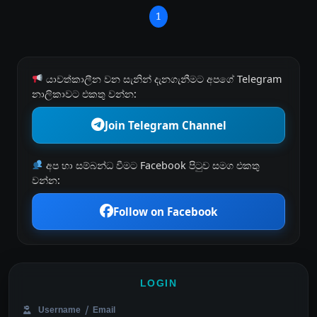
1
යාවත්කාලීන වන සැනින් දැනගැනීමට අපගේ Telegram
නාලිකාවට එකතු වන්න:
Join Telegram Channel
අප හා සම්බන්ධ වීමට Facebook පිටුව සමග එකතු
වන්න:
Follow on Facebook
LOGIN
Username / Email