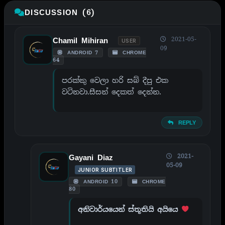
DISCUSSION (6)
2021-05-
Chamil Mihiran
USER
09
ANDROID 7
CHROME
64
පරක්කු වෙලා හරි සබ් දීපු එක
වටිනවා.සීසන් දෙකත් දෙන්න.
REPLY
2021-
Gayani Diaz
05-09
JUNIOR SUBTITLER
ANDROID 10
CHROME
80
අනිවාර්යයෙන් ස්තූතියි අයියෙ