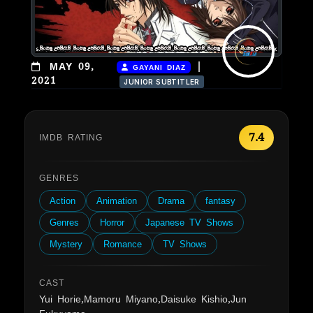
|
MAY 09,
GAYANI DIAZ
2021
JUNIOR SUBTITLER
7.4
IMDB RATING
GENRES
Action
Animation
Drama
fantasy
Genres
Horror
Japanese TV Shows
Mystery
Romance
TV Shows
CAST
Yui Horie,Mamoru Miyano,Daisuke Kishio,Jun