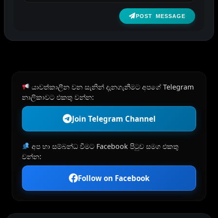
POST MESSAGE
යාවත්කාලීන වන සැනින් දැනගැනීමට අපගේ Telegram
නාලිකාවට එකතු වන්න:
Join Telegram Channel
අප හා සම්බන්ධ වීමට Facebook පිටුව සමග එකතු
වන්න:
Follow on Facebook