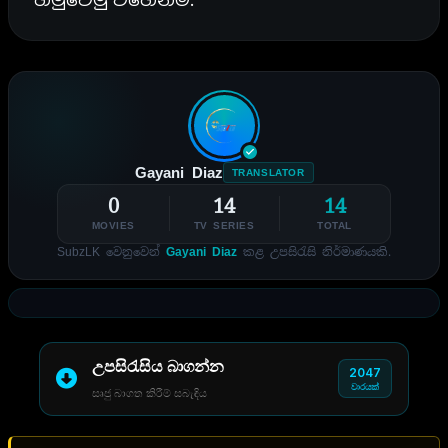
Gayani Diaz
TRANSLATOR
0
14
14
MOVIES
TV SERIES
TOTAL
SubzLK වෙනුවෙන්
Gayani Diaz
කළ උපසිරැසි නිර්මාණයකි.
උපසිරැසිය බාගන්න
2047
වාරයක්
සෘජු බාගත කිරීම් සබැඳිය