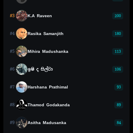
#3
K.A Raveen
200
#4
Rasika Samanjith
180
#5
Mihira Madushanka
113
#6
ඉෂි ද සිල්වා
106
#7
Harshana Prathimal
93
#8
Thamod Godakanda
89
#9
Asitha Madusanka
84