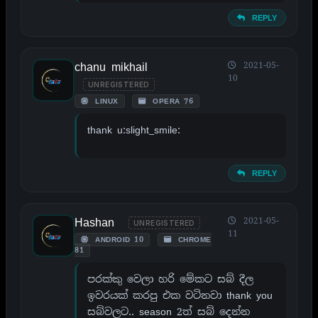
REPLY
chanu mikhail
2021-05-
10
UNREGISTERED
LINUX
OPERA 76
thank u:slight_smile:
REPLY
Hashan
2021-05-
UNREGISTERED
11
ANDROID 10
CHROME
81
පරක්කු වෙලා හරි මේකට සබ් දීල
ඉවරයක් කරපු එක වටිනවා thank you
සබ්වලට.. season 2ත් සබ් දෙන්න