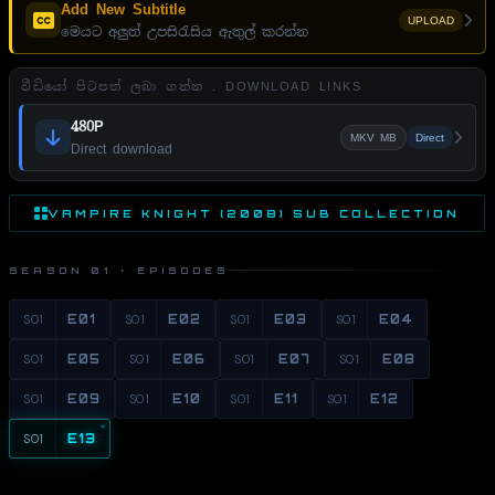
Add New Subtitle
UPLOAD
මෙයට අලුත් උපසිරැසිය ඇතුල් කරන්න
වීඩියෝ පිටපත් ලබා ගන්න . DOWNLOAD LINKS
480P
MKV MB
Direct
Direct download
VAMPIRE KNIGHT (2008) SUB COLLECTION
SEASON 01 · EPISODES
S01
E01
S01
E02
S01
E03
S01
E04
S01
E05
S01
E06
S01
E07
S01
E08
S01
E09
S01
E10
S01
E11
S01
E12
S01
E13