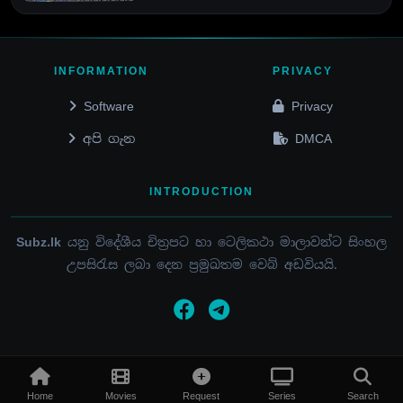
INFORMATION
PRIVACY
Software
Privacy
අපි ගැන
DMCA
INTRODUCTION
Subz.lk
යනු විදේශීය චිත්‍රපට හා ටෙලිකථා මාලාවන්ට සිංහල
උපසිරැස ලබා දෙන ප්‍රමුඛතම වෙබ් අඩවියයි.
© 2015 - 2026 / SUBZ.LK / ALL RIGHTS RESERVED
Home
Movies
Request
Series
Search