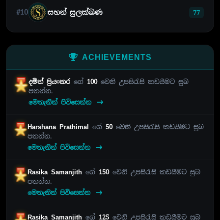
#10
සහන් සුලක්ඛණ
77
ACHIEVEMENTS
දමිත් ප්‍රියංකර
ගේ
100
වෙනි උපසිරැසි කඩයීමට සුබ
පතන්න.
මෙතැනින් පිවිසෙන්න
Harshana Prathimal
ගේ
50
වෙනි උපසිරැසි කඩයීමට සුබ
පතන්න.
මෙතැනින් පිවිසෙන්න
Rasika Samanjith
ගේ
150
වෙනි උපසිරැසි කඩයීමට සුබ
පතන්න.
මෙතැනින් පිවිසෙන්න
Rasika Samanjith
ගේ
125
වෙනි උපසිරැසි කඩයීමට සුබ