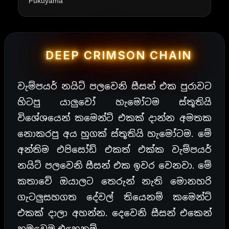
Fukuyama
DEEP CRIMSON CHAIN
වැම්පයර් නයිට් පලවෙනි සීසන් එක පුරාවට
හිටපු යාලුවෝ හැමෝටම ස්තූතියි
විශේශයෙන් කමෙන්ට් එකක් දාන්න අමතක
නොකරපු අය හුගක් ස්තූතියි හැමෝටම. මේ
අන්තිම එපිසෝඩ් එකත් එක්ක වැම්පයර්
නයිට් පලවෙනි සීසන් එක ඉවර වෙනවා. මේ
කතාවේ ඔයාලට තෙරුන් නැති මොනහරි
ගැටලුසහගත දේවල් තියෙනම් කමෙන්ට්
එකක් දාලා අහන්න. දෙවෙනි සීසන් එකෙන්
හමුවෙමු එහෙනම්.