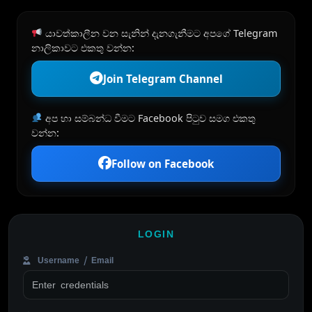
යාවත්කාලීන වන සැනින් දැනගැනීමට අපගේ Telegram
නාලිකාවට එකතු වන්න:
Join Telegram Channel
අප හා සම්බන්ධ වීමට Facebook පිටුව සමග එකතු
වන්න:
Follow on Facebook
LOGIN
Username / Email