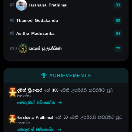
#7
Harshana Prathimal
93
#8
Thamod Godakanda
89
#9
Asitha Madusanka
84
#10
සහන් සුලක්ඛණ
77
ACHIEVEMENTS
දමිත් ප්‍රියංකර
ගේ
100
වෙනි උපසිරැසි කඩයීමට සුබ
පතන්න.
මෙතැනින් පිවිසෙන්න
Harshana Prathimal
ගේ
50
වෙනි උපසිරැසි කඩයීමට සුබ
පතන්න.
මෙතැනින් පිවිසෙන්න