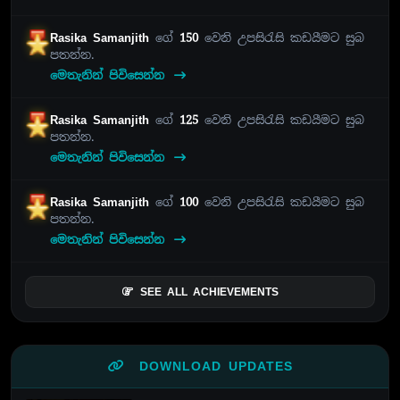
Rasika Samanjith
ගේ
150
වෙනි උපසිරැසි කඩයීමට සුබ
පතන්න.
මෙතැනින් පිවිසෙන්න
Rasika Samanjith
ගේ
125
වෙනි උපසිරැසි කඩයීමට සුබ
පතන්න.
මෙතැනින් පිවිසෙන්න
Rasika Samanjith
ගේ
100
වෙනි උපසිරැසි කඩයීමට සුබ
පතන්න.
මෙතැනින් පිවිසෙන්න
SEE ALL ACHIEVEMENTS
DOWNLOAD UPDATES