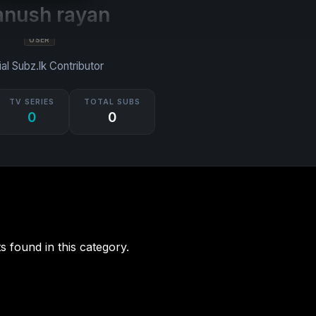
anush rayan
USER
ial Subz.lk Contributor
TV SERIES
TOTAL SUBS
0
0
s found in this category.