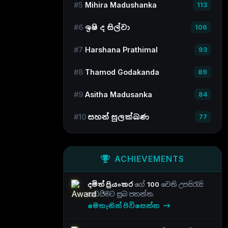
#5
Mihira Madushanka
113
#6
ඉෂි ද සිල්වා
106
#7
Harshana Prathimal
93
#8
Thamod Godakanda
89
#9
Asitha Madusanka
84
#10
සහන් සුලක්ඛණ
77
ACHIEVEMENTS
දමිත් ප්‍රියංකර
ගේ
100
වෙනි උපසිරැසි
කඩයීමට සුබ පතන්න.
මෙතැනින් පිවිසෙන්න