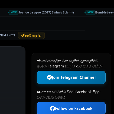
Justice League (2017) Sinhala Subtitle
Bumblebee (201
NEW
NEW
VEMENTS
අපට දෙන්න
📢 යාවත්කාලීන වන සැනින් දැනගැනීමට
අපගේ Telegram නාලිකාවට එකතු වන්න:
Join Telegram Channel
👥 අප හා සම්බන්ධ වීමට Facebook පිටුව
සමග එකතු වන්න:
Follow on Facebook