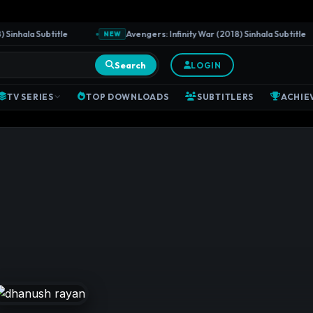
nhala Subtitle
Avengers: Infinity War (2018) Sinhala Subtitle
NEW
Search
LOGIN
TV SERIES
TOP DOWNLOADS
SUBTITLERS
ACHIE