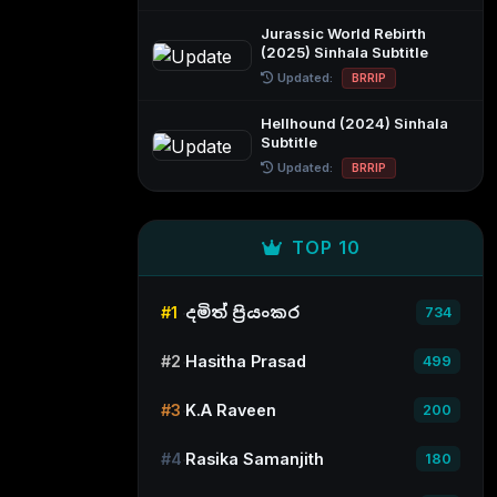
Jurassic World Rebirth
(2025) Sinhala Subtitle
Updated:
BRRIP
Hellhound (2024) Sinhala
Subtitle
Updated:
BRRIP
TOP 10
#1
දමිත් ප්‍රියංකර
734
#2
Hasitha Prasad
499
#3
K.A Raveen
200
#4
Rasika Samanjith
180