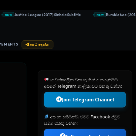
Justice League (2017) Sinhala Subtitle
Bumblebee (2018) Sin
EW
NEW
VEMENTS
අපට දෙන්න
යාවත්කාලීන වන සැනින් දැනගැනීමට
අපගේ Telegram නාලිකාවට එකතු වන්න:
Join Telegram Channel
අප හා සම්බන්ධ වීමට Facebook පිටුව
සමග එකතු වන්න: