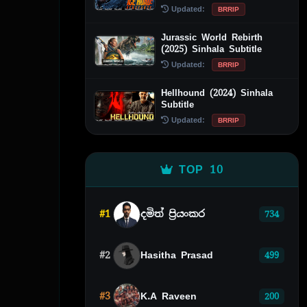
Updated:
BRRIP
Jurassic World Rebirth
(2025) Sinhala Subtitle
Updated:
BRRIP
Hellhound (2024) Sinhala
Subtitle
Updated:
BRRIP
TOP 10
#1
දමිත් ප්‍රියංකර
734
#2
Hasitha Prasad
499
#3
K.A Raveen
200