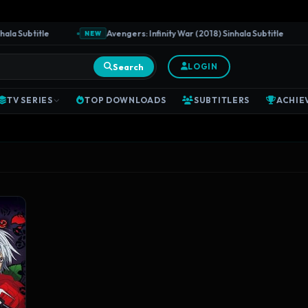
Subtitle
Avengers: Infinity War (2018) Sinhala Subtitle
NEW
N
Search
LOGIN
TV SERIES
TOP DOWNLOADS
SUBTITLERS
ACHIE