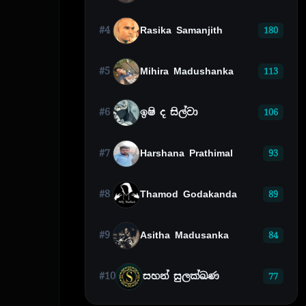
#4
Rasika Samanjith
180
#5
Mihira Madushanka
113
#6
ඉෂි ද සිල්වා
106
#7
Harshana Prathimal
93
#8
Thamod Godakanda
89
#9
Asitha Madusanka
84
#10
සහන් සුලක්ඛණ
77