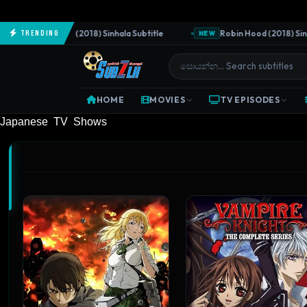
The Predator (2018) Sinhala Subtitle
Robin Hood (2018) Sinhala 
Trending
NEW
HOME
MOVIES
TV EPISODES
Japanese TV Shows