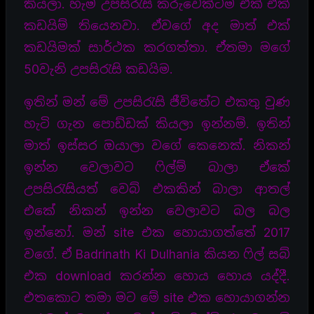
කියලා. හැම උපසිරැසි කරුවෙක්ටම එක් එක්
කඩයිම් තියෙනවා. ඒවගේ අද මාත් එක්
කඩයිමක් සාර්ථක කරගත්තා. ඒතමා මගේ
50වැනි උපසිරැසි කඩයිම.
ඉතින් මන් මේ උපසිරැසි ජීවිතේට එකතු වුණ
හැටි ගැන පොඩ්ඩක් කියලා ඉන්නම්. ඉතින්
මාත් ඉස්සර ඔයාලා වගේ කෙනෙක්. නිකන්
ඉන්න වෙලාවට ෆිල්ම් බාලා ඒකේ
උපසිරැසියත් වෙබ් එකකින් බාලා ආතල්
එකේ නිකන් ඉන්න වෙලාවට බල බල
ඉන්නෝ. මන් site එක හොයාගත්තේ 2017
වගේ. ඒ Badrinath Ki Dulhania කියන ෆිල් සබ්
එක download කරන්න හොය හොය යද්දී.
එතකොට තමා මට මේ site එක හොයාගන්න