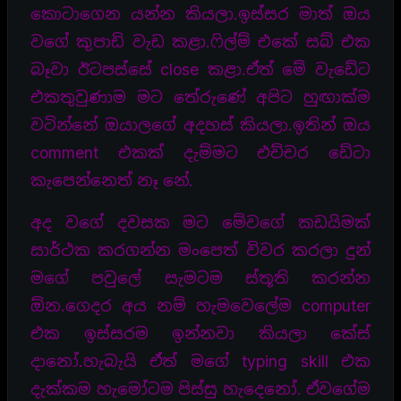
කොටාගෙන යන්න කියලා.ඉස්සර මාත් ඔය
වගේ කුපාඩි වැඩ කළා.ෆිල්ම් එකේ සබ් එක
බෑවා ඊටපස්සේ close කළා.ඒත් මේ වැඩේට
එකතුවුණාම මට තේරුණේ අපිට හුඟාක්ම
වටින්නේ ඔයාලගේ අදහස් කියලා.ඉතින් ඔය
comment එකක් දැම්මට එච්චර ඩේටා
කැපෙන්නෙත් නෑ නේ.
අද වගේ දවසක මට මේවගේ කඩයිමක්
සාර්ථක කරගන්න මංපෙත් විවර කරලා දුන්
මගේ පවුලේ සැමටම ස්තූති කරන්න
ඕන.ගෙදර අය නම් හැමවෙලේම computer
එක ඉස්සරම ඉන්නවා කියලා කේස්
දානෝ.හැබැයි ඒත් මගේ typing skill එක
දැක්කම හැමෝටම පිස්සු හැදෙනෝ. ඒවගේම