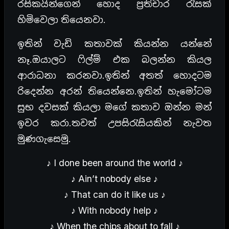
රසිකයින්ගෙන් හොද ප්‍රතිචාර රැසක්
හිමිවෙලා තියෙනවා.
ඉතින් වැඩි කතාවක් කියන්න යන්නේ
නෑ.ඔයාලට ෆිල්ම් එක බලන්න කියල
ආරාධනා කරනවා.ඉතින් අතත් හොදටම
රිදෙන්න අරන් තියෙන්නෙ.ඉතින් හැමෝටම
සුභ දවසක් කියලා මගේ කතාව ඔන්න මන්
ඉවර කරා.තවත් උපසිරැසියකින් නැවත
මුණගැසෙමු.
♪ I done been around the world ♪
♪ Ain’t nobody else ♪
♪ That can do it like us ♪
♪ With nobody help ♪
♪ When the chips about to fall ♪