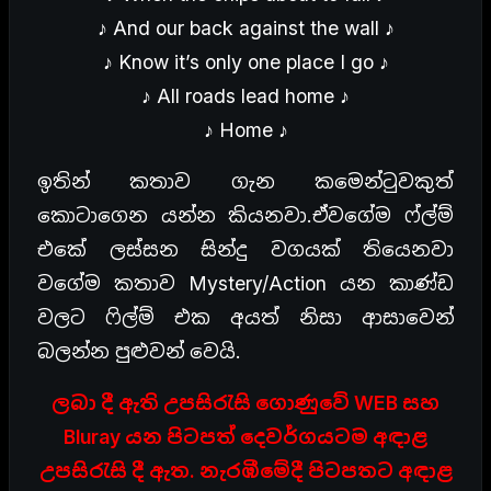
♪ And our back against the wall ♪
♪ Know it’s only one place I go ♪
♪ All roads lead home ♪
♪ Home ♪
ඉතින් කතාව ගැන කමෙන්ටුවකුත්
කොටාගෙන යන්න කියනවා.ඒවගේම ෆ්ල්ම්
එකේ ලස්සන සින්දු වගයක් තියෙනවා
වගේම කතාව Mystery/Action යන කාණ්ඩ
වලට ෆිල්ම් එක අයත් නිසා ආසාවෙන්
බලන්න පුළුවන් වෙයි.
ලබා දී ඇති උපසිරැසි ගොණුවේ WEB සහ
Bluray යන පිටපත් දෙවර්ගයටම අඳාළ
උපසිරැසි දී ඇත. නැරඹීමේදී පිටපතට අඳාළ