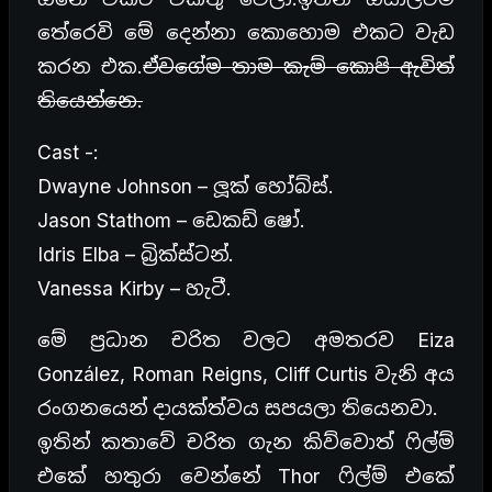
තේරෙවි මේ දෙන්නා කොහොම එකට වැඩ
කරන එක.
ඒවගේම තාම කැම් කොපි ඇවිත්
තියෙන්නෙ.
Cast -:
Dwayne Johnson – ලූක් හෝබ්ස්.
Jason Stathom – ඩෙකඩ් ෂෝ.
Idris Elba – බ්‍රික්ස්ටන්.
Vanessa Kirby – හැටී.
මේ ප්‍රධාන චරිත වලට අමතරව Eiza
González, Roman Reigns, Cliff Curtis වැනි අය
රංගනයෙන් දායක්ත්වය සපයලා තියෙනවා.
ඉතින් කතාවේ චරිත ගැන කිව්වොත් ෆිල්ම්
එකේ හතුරා වෙන්නේ Thor ෆිල්ම් එකේ