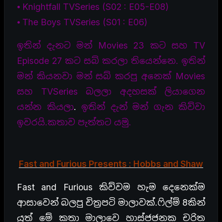
⦁ Knightfall TVSeries (S02 : E05-E08)
⦁ The Boys TVSeries (S01 : E06)
ඉතින් දැනට මන් Movies 23 කට සහ TV
Episode 27 කට සබ් කරලා තියෙන්නෙ. ඉතින්
මන් කියනවා මන් සබ් කරපු අනෙක් Movies
සහ TVSeries බලලා අදහසක් ලියාගෙන
යන්න කියලා
.
ඉතින් දැන් මන් ගැන කිව්වා
ඉවරයි.කතාව පැත්තට යමු.
Fast and Furious Presents : Hobbs and Shaw
Fast and Furious කිව්වම හැම දෙනෙක්ම
ආසාවෙන් බලපු චිත්‍රපටි මාලාවක්.ෆිල්ම් 8කින්
යුත් මේ කතා මාලාවෙ හාස්ජජනක චරිත