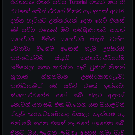
රචනයක් විතර සයිස් Tutorial එකක් මහ රෑ
එවනෝ.ඉතින් ඒවගේ ඕනම ගැටලුවක් ආවම
දන්න හැටියට උත්තරයක් දෙන සෙට් එකක්
මේ සයිට් එකෙන් මට හම්බුණා.තව සහන්
සහෝටයි, මිහිර සහෝටයි ස්තූති වන්ත
වෙනවා වගේම අනෙක් හැම උපසිරැසි
කරුවෙක්ටම ස්තූති කරනවා.ඒවගේම
හම්බෙලා කතා කරන්න බැරි වුණත් නිකන්
හුඟාක් නිහතමානි උපසිරැසිකරුවෝ
කණ්ඩායමක් මේ සයිට් එකේ ඉන්නවා
කියලා.ඒවගේම අපේ සබ් වලට අදහස්
කොටන් යන සබ් එක බාගෙන යන ඔයාලටත්
ස්තූති කරනවා.මොකද ඔයාලා නැත්නම් අද
මන් සබ් කරන එකක් නෑ.මගේ පළවෙනි සබ්
එකට ඔයාලගෙන් ලැබුණු අදහස් තමා මාව