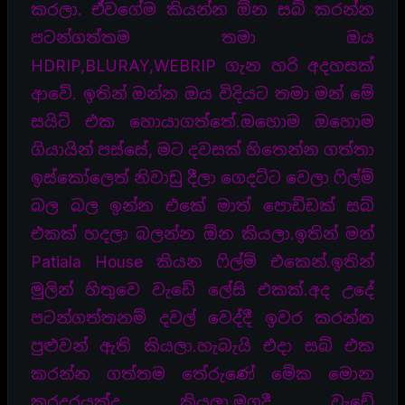
කරලා. ඒවගේම කියන්න ඕන සබ් කරන්න
පටන්ගත්තම තමා ඔය
HDRIP,BLURAY,WEBRIP ගැන හරි අදහසක්
ආවේ. ඉතින් ඔන්න ඔය විදියට තමා මන් මේ
සයිට් එක හොයාගත්තේ.ඔහොම ඔහොම
ගියායින් පස්සේ, මට දවසක් හිතෙන්න ගත්තා
ඉස්කෝලෙත් නිවාඩු දීලා ගෙදට්ට වෙලා ෆිල්ම්
බල බල ඉන්න එකේ මාත් පොඩ්ඩක් සබ්
එකක් හදලා බලන්න ඕන කියලා.ඉතින් මන්
Patiala House කියන ෆිල්ම් එකෙන්.ඉතින්
මුලින් හිතුවෙ වැඩේ ලේසි එකක්.අද උදේ
පටන්ගත්තනම් දවල් වෙද්දී ඉවර කරන්න
පුළුවන් ඇති කියලා.හැබැයි එදා සබ් එක
කරන්න ගත්තම තේරුණේ මේක මොන
කරදරයක්ද කියලා.මගදී වැඩේ