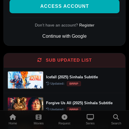
ACCESS ACCOUNT
Don't have an account?
Register
Continue with Google
Alternative:
SUB UPDATED LIST
Icefall (2025) Sinhala Subtitle
Updated:
BRRIP
Forgive Us All (2025) Sinhala Subtitle
Updated:
BRRIP
Home
Movies
Request
Series
Search
The Bodyguard from Beijing (1994)