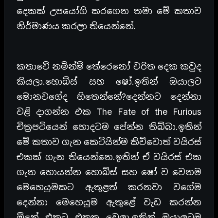
දෙකක් උපයෝගි කරගෙන තමා මේ කතාව
නිර්මාණය කරලා තියෙන්නේ.
කතාවේ නමින්ම් තේරෙනෝ චරිත දෙක කවුද
කියලා.හොබ්ස් සහ ෂෝ.ඉතින් ඔයාලට
මොනවගේද හිතෙන්නේ?දෙන්නට දෙන්නා
වළි දාගන්න එක The Fate of the Furious
චිත්‍රපටියෙන් හොදටම පේන්න තිබ්බා.ඉතින්
මේ කතාව ගැන කෙටියින්ම කිව්වොත් වයිරස්
එකක් ගැන තියෙන්නෙ.ඉතින් ඒ වයිරස් එක
ගැන හොයන්න හොබ්ස් සහ ෂෝ ව වෙනම
මෙහෙයුමකට ඇතුළත් කරනවා වගේම
දෙන්නා මෙහෙයුම ඇතුළේ වැඩ කරන්න
ඕනේ එකට එකතු වෙලා.ඉතින් ඔයාලටම