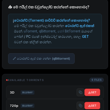
📥 මේ ෆයිල් එක ඩවුන්ලෝඩ් කරන්නේ කොහොමද?
ℹ️
ටොරන්ට් (Torrent) පාවිච්චි කරන්නේ කොහොමද?
මේ ෆයිල් එක ඩවුන්ලෝඩ් කරන්න
ටොරන්ට් ඇප් එකක්
ඕනේ.
uTorrent, qBittorrent, හෝ BitTorrent
ඔයාගේ
ෆෝන් / PC එකේ ඉන්ස්ටෝල් කරගෙන, පහල
GET
බටන් එක ක්ලික් කරන්න.
🔗 ටොරන්ට් ඇප් එක ගන්න (qBittorrent)
AVAILABLE TORRENTS
6 FILES
3D
GET
BLURAY
720p
GET
BLURAY