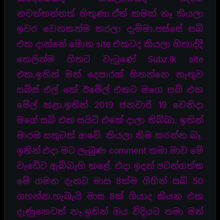
නවත්තන්නත් හිතුණා.ඒත් කමක් නෑ කියලා
ඉවර වෙනකන්ම කරලා දැම්මා.පස්සේ සබ්
එක දාන්නේ මොන site එකටද කියලා හිතාද්දී
කෙලින්ම හිතට වැටුණේ Subz.lk site
එක.ඉතින් මන් දෙපාරක් හිතන්නෙ නැතුව
සබ්ස් එල් කේ ඊමේල් එකට මගෙ සබ් එක
මේල් කළා.ඉතින් 2019 ජනවාරි 19 වෙනිදා
මගේ සබ් එක සයිට් එකේ දාලා තිබ්බා. ඉතින්
මාරම සතුටක් ආවේ. කියලා නිම කරන්න බෑ.
ඉතින් එදා මට ලැබුණ comment තමා මාව මේ
වැඩේට ඇබ්බැහි කළේ. එදා ඉදන් පටන්ගත්ත
මේ ගමන දැනට මාස 8ක්ම ගිහින් සබ් 50
ගහන්න.හැබැයි මාස 8ක් ගියාද කියන එක
දැණුනෙවත් නෑ.ඉතින් ඔය විදියට තමා මන්