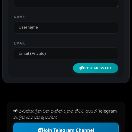
NAME
EMAIL
POST MESSAGE
📢 යාවත්කාලීන වන සැනින් දැනගැනීමට අපගේ Telegram
නාලිකාවට එකතු වන්න:
Join Telegram Channel