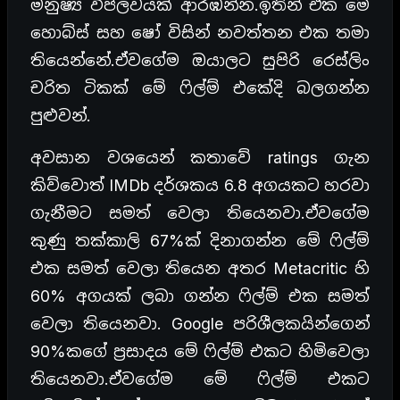
මනුෂ්‍ය විප්ලවයක් ආරඹන්න.ඉතින් ඒක මේ
හොබ්ස් සහ ෂෝ විසින් නවත්තන එක තමා
තියෙන්නේ.ඒවගේම ඔයාලට සුපිරි රෙස්ලිං
චරිත ටිකක් මේ ෆිල්ම් එකේදි බලගන්න
පුළුවන්.
අවසාන වශයෙන් කතාවේ ratings ගැන
කිව්වොත් IMDb දර්ශකය 6.8 අගයකට හරවා
ගැනීමට සමත් වෙලා තියෙනවා.ඒවගේම
කුණු තක්කාලි 67%ක් දිනාගන්න මේ ෆිල්ම්
එක සමත් වෙලා තියෙන අතර Metacritic හි
60% අගයක් ලබා ගන්න ෆිල්ම් එක සමත්
වෙලා තියෙනවා. Google පරිශීලකයින්ගෙන්
90%කගේ ප්‍රසාදය මේ ෆිල්ම් එකට හිමිවෙලා
තියෙනවා.ඒවගේම මේ ෆිල්ම් එකට