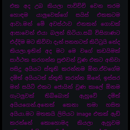
එක අද උබ කියලා පාවිච්චි වෙන තරම
හොඳම යාලුවෙක්ගේ සයිස් එකකටම
ආවා.මන් මේ අවස්ථාව එනකන් ගොඩක්
ආසාවෙන් එයා බලන් හිටියා.සබ් විසිගාණට
එද්දිම මට කිව්වා දැන් පනහටත් කිට්ටුයි නේද
කියලා.ඉතින් අද මට මෙ වගේ කඩයිමක්
සාර්ථක කරගන්න පුළුවන් වුණ එකට අනිවා
පසිදු අයියට ස්තූති කරන්නම ඕන.ඒවගේම
දමිත් අයියටත් ස්තූති කරන්න ඕනේ, ඉස්සර
මන් සයිට් එකට ජොයින් වුණ කාලේ ඕනම
ගැටලුවක් තිබ්බොත් ඇහුවේ දමිත්
අයියගෙන්.අනෙක් කෙනා තමා හසිත
අයියා.මට මතකයි ලිපියට image එකක් ඇඩ්
කරන්නේ කොහොමද කියලා ඇහුවම