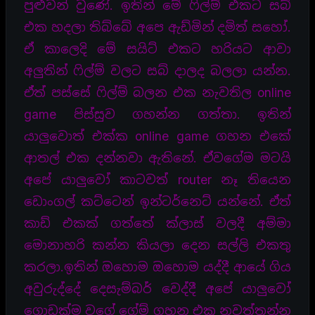
පුළුවන් වුණේ. ඉතින් මේ ෆිල්ම් එකට සබ්
එක හදලා තිබ්බේ අපෙ ඇඩ්මින් දමිත් සහෝ.
ඒ කාලෙදි මේ සයිට් එකට හරියට ආවා
අලුතින් ෆිල්ම් වලට සබ් දාලද බලලා යන්න.
ඒත් පස්සේ ෆිල්ම් බලන එක නැවතිල online
game පිස්සුව ගහන්න ගත්තා. ඉතින්
යාලුවොත් එක්ක online game ගහන එකේ
ආතල් එක දන්නවා ඇතිනේ. ඒවගේම මටයි
අපේ යාලුවෝ කාටවත් router නෑ තියෙන
ඩොංගල් කට්ටෙන් ඉන්ටර්නෙට් යන්නේ. ඒත්
කාඩ් එකක් ගත්තේ ක්ලාස් වලදී අම්මා
මොනාහරි කන්න කියලා දෙන සල්ලි එකතු
කරලා.ඉතින් ඔහොම ඔහොම යද්දී ආයේ ගිය
අවුරුද්දේ දෙසැම්බර් වෙද්දී අපේ යාලුවෝ
ගොඩක්ම වගේ ගේම් ගහන එක නවත්තන්න