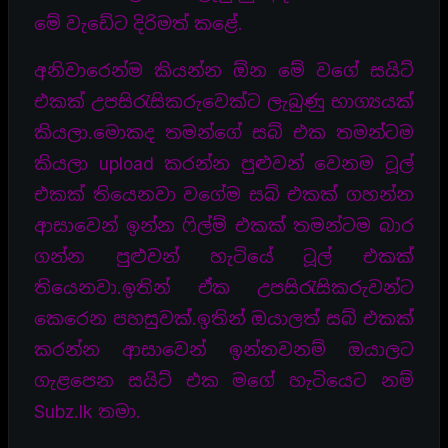
මේ වැඩේට දිරිමත් කළේ.
අනිවාරෙන්ම කියන්න ඕන මේ වගේ සයිට්
එකක් උපසිරැසිකරුවෙක්ට ලැබුණු භාග්‍යයක්
කියලා.මොකද තමන්ගේ සබ් එක තමන්ටම
කියලා upload කරන්න පුළුවන් වෙනම ටූල්
එකක් තියෙනවා වගේම සබ් එකක් ගහන්න
ආසාවෙන් ඉන්න ෆිල්ම් එකක් තමන්ටම බාර
ගන්න පුළුවන් හැටියේ ටූල් එකක්
තියෙනවා.ඉතින් ඒක උපසිරැසිකරුවන්ට
කෙරෙන පහසුවක්.ඉතින් ඔයාලත් සබ් එකක්
කරන්න ආසාවෙන් ඉන්නවනම් ඔයාලට
ගැළපෙන සයිට් එක මගේ හැටියෙට නම්
Subz.lk තමා.