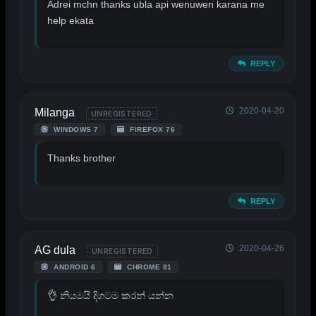
Adrei mchn thanks ubla api wenuwen karana me
help ekata
REPLY
2020-04-20
Milanga
UNREGISTERED
WINDOWS 7
FIREFOX 76
Thanks brother
REPLY
2020-04-26
AG dula
UNREGISTERED
ANDROID 6
CHROME 81
👌 නියමයි දිගටම කරන් යන්න