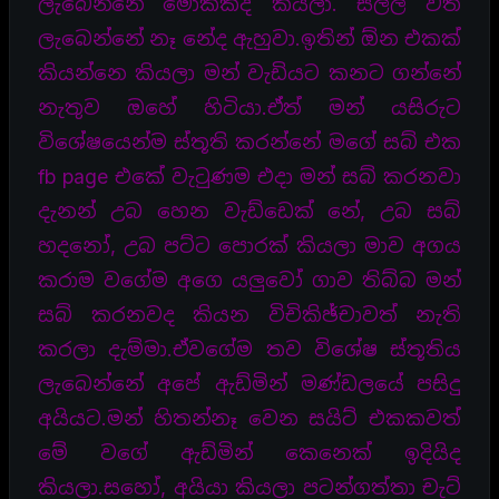
ලැබෙන්නේ මොකක්ද කියලා. සල්ලි වත්
ලැබෙන්නේ නෑ නේද ඇහුවා.ඉතින් ඕන එකක්
කියන්නෙ කියලා මන් වැඩියට කනට ගන්නේ
නැතුව ඔහේ හිටියා.ඒත් මන් යසිරුට
විශේෂයෙන්ම ස්තූති කරන්නේ මගේ සබ් එක
fb page එකේ වැටුණම එදා මන් සබ් කරනවා
දැනන් උබ හෙන වැඩ්ඩෙක් නේ, උබ සබ්
හදනෝ, උබ පට්ට පොරක් කියලා මාව අගය
කරාම වගේම අගෙ යලුවෝ ගාව තිබ්බ මන්
සබ් කරනවද කියන විචිකිඡ්චාවත් නැති
කරලා දැම්මා.ඒවගේම තව විශේෂ ස්තූතිය
ලැබෙන්නේ අපේ ඇඩ්මින් මණ්ඩලයේ පසිදු
අයියට.මන් හිතන්නෑ වෙන සයිට් එකකවත්
මේ වගේ ඇඩ්මින් කෙනෙක් ඉදියිද
කියලා.සහෝ, අයියා කියලා පටන්ගත්තා චැට්