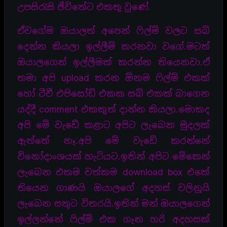
උපසිරැසි ජීවිතේට එකතු වුණේ.
ඒවගේම ඔයාලත් අපෙන් ෆිල්ම් වලට සබ්
දෙන්න කියලා ඉල්ලීම් කරනවා වගේ.මටත්
ඔයාලගෙන් ඉල්ලීමක් කරන්න තියෙනවා.ඒ
තමා අපි upload කරන ඕනම ෆිල්ම් එකක්
හෝ ටීවී එපිසෝඩ් එකක සබ් එකක් බාගෙන
යද්දී comment එකකුත් දාන්න කියලා.මොකද
අපි මේ වැඩේ කළාට අපිට ලැබෙන මුදලක්
ඇත්තේ නෑ.අපි මේ වැඩේ කරන්නේ
විනෝදාංශයක් හැටියට.ඉතින් අපිට මේකෙන්
ලැබෙන එකම වත්කම download box එකේ
තියෙන ගාණයි ඔයාලගේ අදහස් වලිනුයි
ලැබෙන සතුට විතරයි.ඉතින් මන් ඔයාලගෙන්
ඉල්ලන්නේ ෆිල්ම් එක ගැන හරි අදහසක්