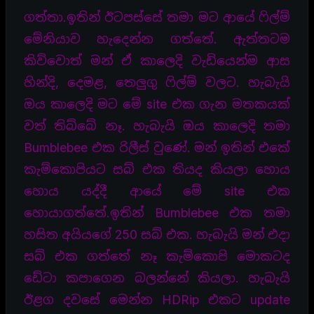
ගත්තා.ඉතින් ඊටපස්සේ තමා මට ආයේ ෆිල්ම්
මේනියාව හැදෙන්න ගත්තේ. ඇත්තටම
කිව්වොත් මන් ඒ කාලෙදි වැඩියෙන්ම ආස
හින්දි, දෙමළ, තෙලුගු ෆිල්ම් වලට. හැබැයි
ඔය කාලෙදි මට මේ site එක ගැන මතකයක්
වත් තිබ්බේ නෑ. හැබැයි ඔය කාලෙදි තමා
Bumblebee එක රිලීස් වුණේ. මන් ඉතින් එකේ
කැම්කොපියට සබ් එක තියද කියලා හොය
හොය යද්දී ආයේ මේ site එක
හොයාගත්තේ.ඉතින් Bumblebee එක තමා
හසිත අයියගේ 250 සබ් එක. හැබැයි මන් එදා
සබ් එක ගත්තේ නෑ කැම්කොපි මොකටද
ඩේටා කපාගෙන බලන්නේ කියලා. හැබැයි
ඊළග දවසේ මෙන්න HDRip එකට update