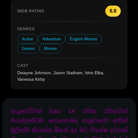
6.8
IMDB RATING
GENRES
Action
Adventure
English Movies
Genres
Movies
CAST
Dwayne Johnson, Jason Statham, Idris Elba,
Vanessa Kirby
ආයුබෝවන් Subz LK රසික රසිකයින්
සියල්ලන්ටම. කොහොමද යාලුවනේ? ඉතින්
මුලින්ම කියන්න ඕනේ අද මට විශේෂ දවසක්