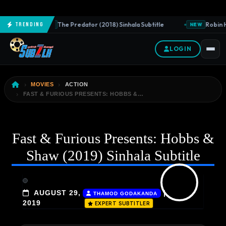
The Predator (2018) Sinhala Subtitle
Robin Ho
Trending
NEW
NEW
LOGIN
MOVIES
ACTION
FAST & FURIOUS PRESENTS: HOBBS &…
Fast & Furious Presents: Hobbs &
Shaw (2019) Sinhala Subtitle
AUGUST 29,
|
THAMOD GODAKANDA
2019
EXPERT SUBTITLER