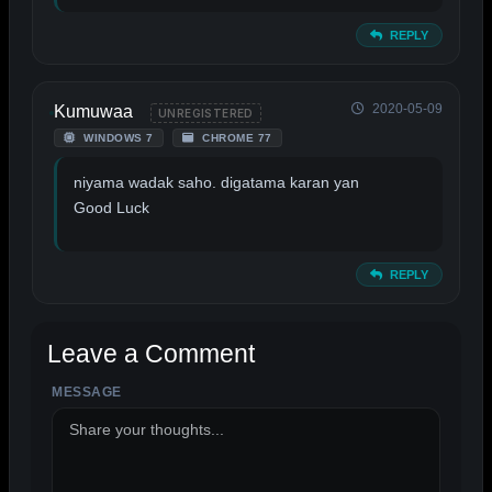
REPLY
2020-05-09
Kumuwaa
UNREGISTERED
WINDOWS 7
CHROME 77
niyama wadak saho. digatama karan yan
Good Luck
REPLY
Leave a Comment
MESSAGE
ALTERNATIVE: