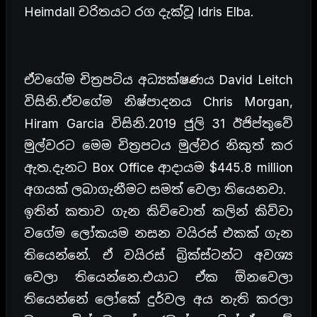
Heimdall චරිතයට රග දැක්වූ Idris Elba.
ඒවගේම චිත්‍රපටිය අධ්‍යක්ෂණය David Leitch
විසිනි.ඒවගේම නිෂ්පාදනය Chris Morgan,
Hiram Garcia විසිනි.2019 ජුලි 31 ඊජිප්තුවේ
මුල්වරට මෙම චිත්‍රපටය මුල්වර නිකුත් කර
ඇත.දැනට Box Office ආදායම $445.8 million
අගයක් ලබාගැනීමට සමත් වෙලා තියෙනවා.
ඉතින් කතාව ගැන කිව්වොත් කලින් කිව්වා
වගේම ලෝකයම නසන වයිරස් එකක් ගැන
තියෙන්නේ. ඒ වයිරස් බ්‍රික්ස්ටන්ට අවශ්‍ය
වෙලා තියෙන්නෙ.එයාට ඒක ඕනවෙලා
තියෙන්නේ ලෝකේ දුර්වල අය නැති කරලා