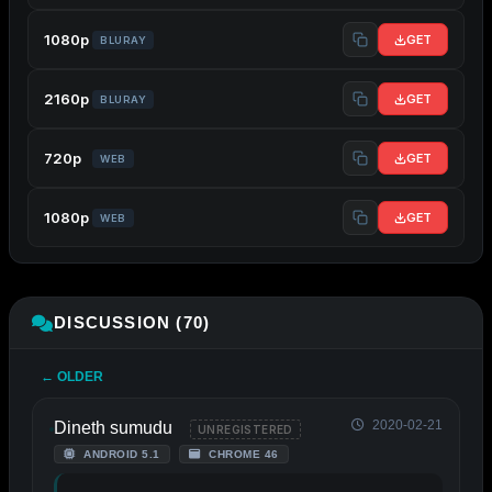
1080p
GET
BLURAY
2160p
GET
BLURAY
720p
GET
WEB
1080p
GET
WEB
DISCUSSION (70)
← OLDER
2020-02-21
Dineth sumudu
UNREGISTERED
ANDROID 5.1
CHROME 46