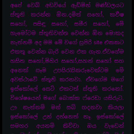
අපේ වෙබ් අඩවියේ ඇඩ්මින් මණ්ඩලයට
ස්තූති කරන්න ඕන.දමිත් සහෝ, කවීෂ
සහෝ, පසිඳු සහෝ, සමීර සහෝ, මේ
හැමෝටම ස්තූතිවන්ත වෙන්න ඕන මොකද
නැත්නම් අද මම මේ වගේ සුපිරි site එකකට
එකතු වෙන්න බැරි වෙන එක ගැන.ඒවගේම
හසිත සහෝ,මිහිර සහෝ,සහන් සහෝ සහ
අනෙක් සෑම උපසිරැසිකරුවෙක්ටම මේ
අවස්ථාවේ ස්තූති කරනවා. ඒවගේම මගේ
ඉස්කෝලේ සෙට් එකටත් ස්තූති කරනෝ.
විශේෂයෙන් මගේ බොක්ක ෆ්රෙඩා යසිරුට.
ඌ නැත්නම් මන් සබ් හදනවා කියලා
ඉස්කෝලේ උන් දන්නෙත් නෑ. ඉස්කෝලේ
සමහර අයනම් කිව්වා ඔය වැඩෙන්