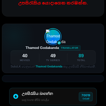
උපසිරැසිය යොදාගෙන නරඹන්න.
Thamod Godakanda
TRANSLATOR
40
49
89
MOVIES
TV SERIES
TOTAL
SubzLK වෙනුවෙන්
Thamod Godakanda
කළ උපසිරැසි නිර්මාණයකි.
උපසිරැසිය බාගන්න
70019
වාරයක්
සෘජු බාගත කිරීම් සබැඳිය