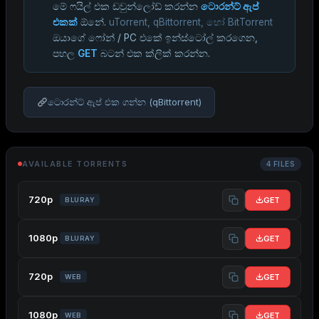
මේ ෆයිල් එක ඩවුන්ලෝඩ් කරන්න
ටොරන්ට් ඇප්
එකක්
ඕනේ.
uTorrent, qBittorrent, හෝ BitTorrent
ඔයාගේ ෆෝන් / PC එකේ ඉන්ස්ටෝල් කරගෙන,
පහල
GET
බටන් එක ක්ලික් කරන්න.
ටොරන්ට් ඇප් එක ගන්න (qBittorrent)
AVAILABLE TORRENTS
4 FILES
720p
GET
BLURAY
1080p
GET
BLURAY
720p
GET
WEB
1080p
GET
WEB