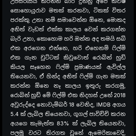
උපසිරැසිය කරන්න බාර දුන්නු අපේ කවීෂ
සොහොයුරාව මතක් කරනවා, ටිකක් විතර
පරක්කු උනා නම් සමාවෙන්න ඕනෙ, මොකද
අනිත් වැඩත් එක්ක කාලය වෙන් කරගන්න
බැරි උනා, කොහොම හරි ඔන්න අද තමයි සබ්
එක අරගෙන එන්නෙ, හරි එහෙනම් ෆිල්ම්
එක ගැන චුට්ටක් කිවුවොත් රොබින් හුඩ්
කියල සෑහෙන ෆිල්ම් ප්‍රමාණයක් ඇවිල්ල
තියෙනවා, ඒ හින්ද අනිත් ෆිල්ම් ගැන මතක්
කරන්න ඕනෙ නෑ කාලය ඉතුරු කරගමු,
රොබින් හුඩ් මේ ෆිල්ම් එක නිදහස් උනේ 2018
අවුරුද්දෙ නොවැම්බර් 18 වෙනිද, IMDB අගය
5.4 ක් ලැබිල තියෙනවා, ගූගල් පාවිච්චි කරන
අයගෙ කැමැත්ත 83% ක් ලැබිල තියෙනවා,
පලමු වරට තිරගත වුනේ ඇමෙරිකාවෙදි,