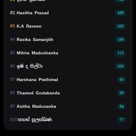
#2
Hasitha Prasad
499
#3
K.A Raveen
200
#4
Rasika Samanjith
180
#5
Mihira Madushanka
113
#6
ඉෂි ද සිල්වා
106
#7
Harshana Prathimal
93
#8
Thamod Godakanda
89
#9
Asitha Madusanka
84
#10
සහන් සුලක්ඛණ
77