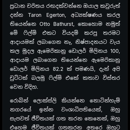
ප්‍රධාන චරිතය රඟදක්වන්නෙ ඔයාල කවුරුත්
දන්න Taron Egerton, අධ්‍යක්ෂණය කරල
තියෙන්නෙ Otto Bathurst, කොහොම නමුත්
මේ ෆිල්ම් එකට වියදම් කරපු තරමට
ආදායමක් ලබාගෙන නෑ, නිෂ්පාදනයට වැය
කල මුදල ඇමෙරිකානු ඩොලර් මිලිනය 100,
ආදායම ලබාගෙන තියෙන්නෙ ඇමෙරිකානු
ඩොලර් මිලිනය 82.2 ක් පමණයි, දැන් අපි
චුට්ටක් බලමු ෆිල්ම් එකේ කතාව විස්තර
වෙන විදිහ.
රොබින් ලොක්ස්ලි කියන්නෙ නොටින්හැම්
නගරයේ ඉන්න වංශාධිපතියෙක්, ඔහු
සැපවත් ජීවිතයක් ගත කරන කෙනෙක්, ඔහු
එහෙම ජීවිතයක් ගතකරන අතරෙ ඔහුට