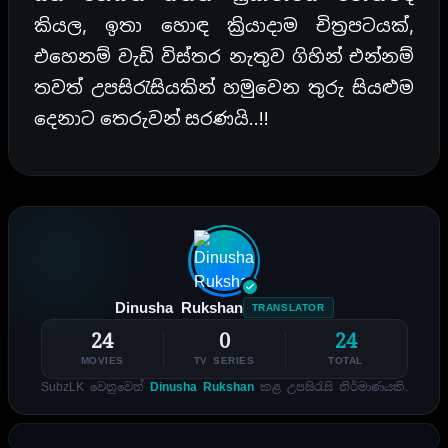
කියල, ඉතා හොඳ ක්‍රියාදාම චිත්‍රපටයක්,
එහෙනම් වැඩි විස්තර නැතුව ගිහින් එන්නම්
තවත් උපසිරැසියකින් හමුවෙන තුරු සියළුම
දෙනාට තෙරුවන් සරණයි..!!
Dinusha Rukshan
TRANSLATOR
24
0
24
MOVIES
TV SERIES
TOTAL
SubzLK වෙනුවෙන්
Dinusha Rukshan
කළ උපසිරැසි නිර්මාණයකි.