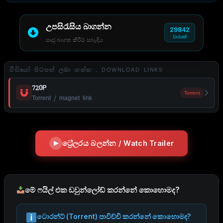
උපසිරැසිය බාගන්න
29842
වාරයක්
සෘජු බාගත කිරීම් සබැඳිය
වීඩියෝ පිටපත් ලබා ගන්න . DOWNLOAD LINKS
720P
Torrent
Torrent / magnet link
ට්‍රේලරය බලන්න / Watch Trailer
මේ ෆයිල් එක ඩවුන්ලෝඩ් කරන්නේ කොහොමද?
ටොරන්ට් (Torrent) පාවිච්චි කරන්නේ කොහොමද?