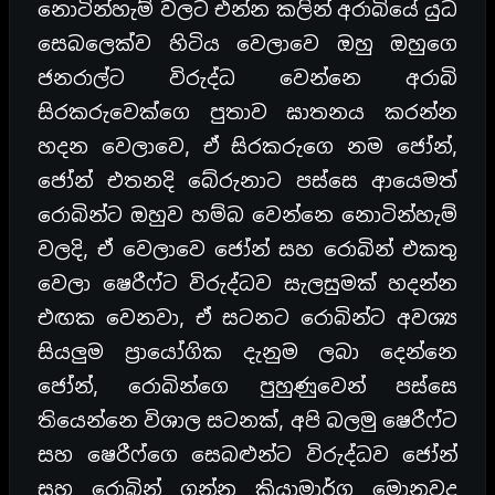
නොටින්හැම් වලට එන්න කලින් අරාබියේ යුධ
සෙබලෙක්ව හිටිය වෙලාවෙ ඔහු ඔහුගෙ
ජනරාල්ට විරුද්ධ වෙන්නෙ අරාබි
සිරකරුවෙක්ගෙ පුතාව ඝාතනය කරන්න
හදන වෙලාවෙ, ඒ සිරකරුගෙ නම ජෝන්,
ජෝන් එතනදි බේරුනාට පස්සෙ ආයෙමත්
රොබින්ට ඔහුව හම්බ වෙන්නෙ නොටින්හැම්
වලදි, ඒ වෙලාවෙ ජෝන් සහ රොබින් එකතු
වෙලා ෂෙරීෆ්ට විරුද්ධව සැලසුමක් හදන්න
එඟක වෙනවා, ඒ සටනට රොබින්ට අවශ්‍ය
සියලුම ප්‍රායෝගික දැනුම ලබා දෙන්නෙ
ජෝන්, රොබින්ගෙ පුහුණුවෙන් පස්සෙ
තියෙන්නෙ විශාල සටනක්, අපි බලමු ෂෙරීෆ්ට
සහ ෂෙරීෆ්ගෙ සෙබළුන්ට විරුද්ධව ජෝන්
සහ රොබින් ගන්න ක්‍රියාමාර්ග මොනවද