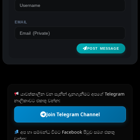
EMAIL
POST MESSAGE
යාවත්කාලීන වන සැනින් දැනගැනීමට අපගේ Telegram
නාලිකාවට එකතු වන්න:
Join Telegram Channel
අප හා සම්බන්ධ වීමට Facebook පිටුව සමග එකතු
වන්න: