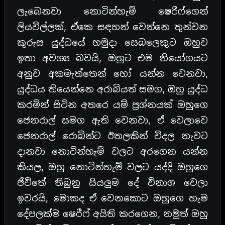
ලැබෙනවා නොටින්හැම් ෂෙරීෆ්ගෙන්
ලියවිල්ලක්, ඒකෙ සඳහන් වෙන්නෙ තුන්වන
කුරුස යුද්ධයේ හමුදා සෙබලෙකුට ඔහුව
ඉතා අවශ්‍ය බවයි, ඔහුට එම නියෝගයට
අනුව අකමැත්තෙන් හෝ යන්න වෙනවා,
යුද්ධය තියෙන්නෙ අරාබියත් සමග, ඔහු යුද්ධ
කරමින් සිටින අතරෙ යම් ප්‍රශ්නයක් ඔහුගෙ
ජෙනරාල් සමග ඇති වෙනවා, ඒ වෙලාවෙ
ජෙනරාල් රොබින්ට ඊතලකින් විදල නැවට
දානවා නොටින්හැම් වලට අරගෙන යන්න
කියල, ඔහු නොටින්හැම් වලට යද්දි ඔහුගෙ
ජීවිතේ තිබුනු සියලුම දේ විනාශ වෙලා
ඉවරයි, මොකද ඒ වෙනකොට ඔහුගෙ හැම
දේපලක්ම ෂෙරීෆ් අයිති කරගෙන, නමුත් ඔහු