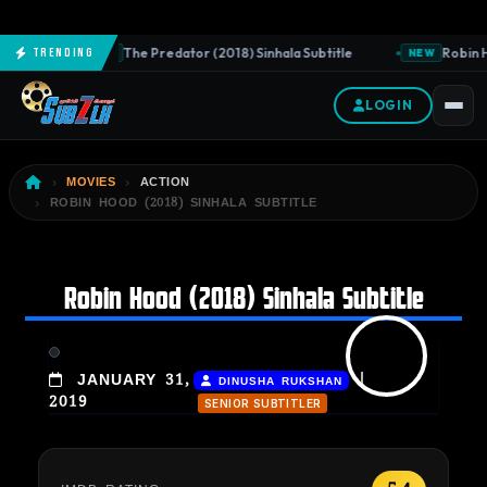
The Predator (2018) Sinhala Subtitle
Robin H
Trending
NEW
NEW
LOGIN
MOVIES
ACTION
ROBIN HOOD (2018) SINHALA SUBTITLE
Robin Hood (2018) Sinhala Subtitle
|
JANUARY 31,
DINUSHA RUKSHAN
2019
SENIOR SUBTITLER