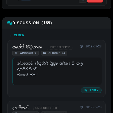
DISCUSSION (169)
← OLDER
අයේෂ් මධුසංක
2019-05-28
UNREGISTERED
WINDOWS 7
CHROME 74
බොහොම ස්තූතියි දීනූෂ අයියෙ සිංහල
උපසිරැසියට..!
ජයෙන් ජය..!
REPLY
දහම්පත්
2019-05-28
UNREGISTERED