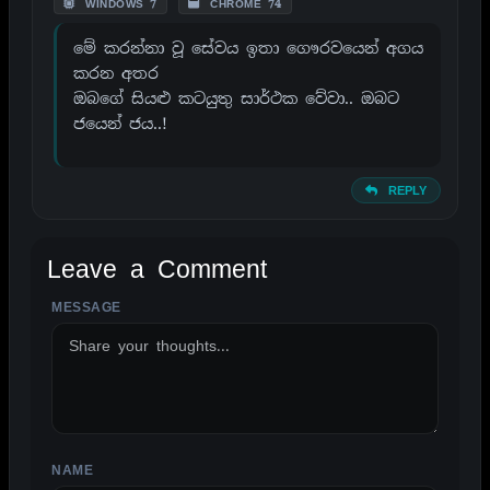
WINDOWS 7
CHROME 74
මේ කරන්නා වූ සේවය ඉතා ගෞරවයෙන් අගය
කරන අතර
ඔබගේ සියළු කටයුතු සාර්ථක වේවා.. ඔබට
ජයෙන් ජය..!
REPLY
Leave a Comment
MESSAGE
ALTERNATIVE:
NAME