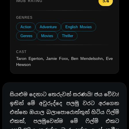
5.4
IMDB RATING
GENRES
Action
Adventure
English Movies
Genres
Movies
Thriller
CAST
Taron Egerton, Jamie Foxx, Ben Mendelsohn, Eve
Hewson
සියළුම දෙනාට තෙරුවන් සරණයි! ජය වේවා!
ඉතින් මේ අවුරුද්දෙ පලමු වරට අරගෙන
එන්නෙ ඔයාල බලාපොරොත්තුන් හිටිය ෆිල්ම්
එකක්, පලමුවෙන්ම මේ ෆිල්ම් එකට