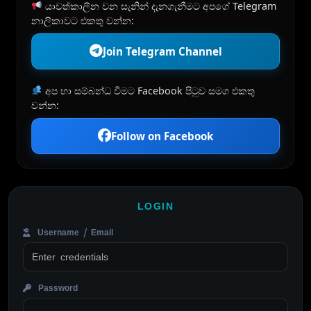
යාවත්කාලීන වන සැනින් දැනගැනීමට අපගේ Telegram
නාලිකාවට එකතු වන්න:
Join Telegram Channel
අප හා සම්බන්ධ වීමට Facebook පිටුව සමග එකතු
වන්න:
Follow on Facebook
LOGIN
Username / Email
Password