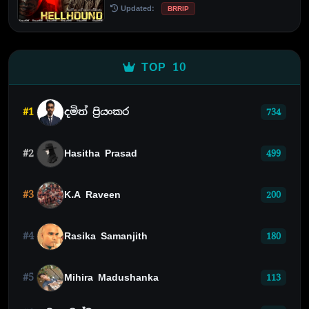
Updated:
BRRIP
TOP 10
#1
දමිත් ප්‍රියංකර
734
#2
Hasitha Prasad
499
#3
K.A Raveen
200
#4
Rasika Samanjith
180
#5
Mihira Madushanka
113