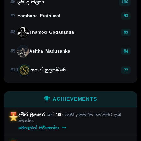
#6
ඉෂි ද සිල්වා
106
#7
Harshana Prathimal
93
#8
Thamod Godakanda
89
#9
Asitha Madusanka
84
#10
සහන් සුලක්ඛණ
77
ACHIEVEMENTS
දමිත් ප්‍රියංකර
ගේ
100
වෙනි උපසිරැසි කඩයීමට සුබ
පතන්න.
මෙතැනින් පිවිසෙන්න