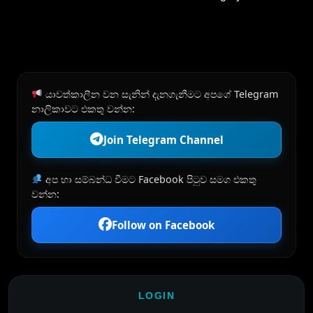
යාවත්කාලීන වන සැනින් දැනගැනීමට අපගේ Telegram
නාලිකාවට එකතු වන්න:
Join Telegram Channel
අප හා සම්බන්ධ වීමට Facebook පිටුව සමග එකතු
වන්න:
Follow on Facebook
LOGIN