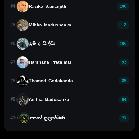
#4
Rasika Samanjith
180
#5
Mihira Madushanka
113
#6
ඉෂි ද සිල්වා
106
#7
Harshana Prathimal
93
#8
Thamod Godakanda
89
#9
Asitha Madusanka
84
#10
සහන් සුලක්ඛණ
77