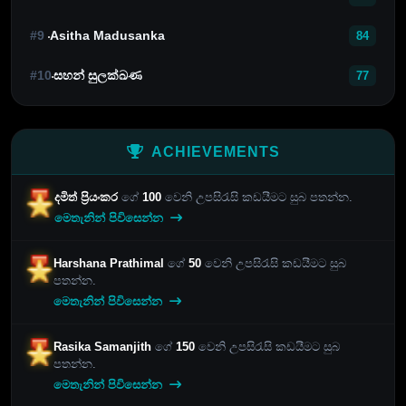
#9
Asitha Madusanka
84
#10
සහන් සුලක්ඛණ
77
ACHIEVEMENTS
දමිත් ප්‍රියංකර
ගේ
100
වෙනි උපසිරැසි කඩයීමට සුබ පතන්න.
මෙතැනින් පිවිසෙන්න
Harshana Prathimal
ගේ
50
වෙනි උපසිරැසි කඩයීමට සුබ
පතන්න.
මෙතැනින් පිවිසෙන්න
Rasika Samanjith
ගේ
150
වෙනි උපසිරැසි කඩයීමට සුබ
පතන්න.
මෙතැනින් පිවිසෙන්න