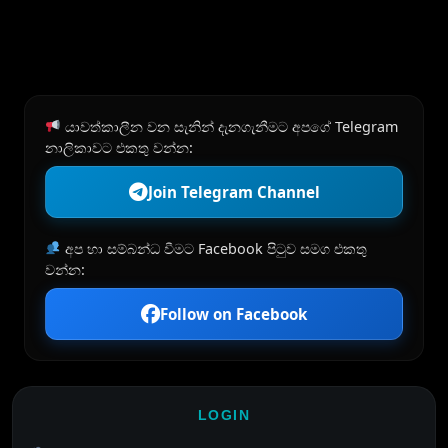
යාවත්කාලීන වන සැනින් දැනගැනීමට අපගේ Telegram
නාලිකාවට එකතු වන්න:
Join Telegram Channel
අප හා සම්බන්ධ වීමට Facebook පිටුව සමග එකතු
වන්න:
Follow on Facebook
LOGIN