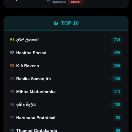
Updated:
BRRIP
TOP 10
#1
දමිත් ප්‍රියංකර
734
#2
Hasitha Prasad
499
#3
K.A Raveen
200
#4
Rasika Samanjith
180
#5
Mihira Madushanka
113
#6
ඉෂි ද සිල්වා
106
#7
Harshana Prathimal
93
#8
Thamod Godakanda
89