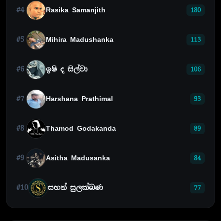
#4
Rasika Samanjith
180
#5
Mihira Madushanka
113
#6
ඉෂි ද සිල්වා
106
#7
Harshana Prathimal
93
#8
Thamod Godakanda
89
#9
Asitha Madusanka
84
#10
සහන් සුලක්ඛණ
77