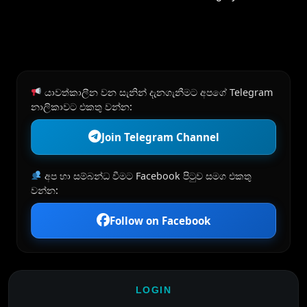
යාවත්කාලීන වන සැනින් දැනගැනීමට අපගේ Telegram
නාලිකාවට එකතු වන්න:
Join Telegram Channel
අප හා සම්බන්ධ වීමට Facebook පිටුව සමග එකතු
වන්න:
Follow on Facebook
LOGIN