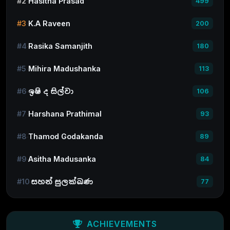
#2
Hasitha Prasad
499
#3
K.A Raveen
200
#4
Rasika Samanjith
180
#5
Mihira Madushanka
113
#6
ඉෂි ද සිල්වා
106
#7
Harshana Prathimal
93
#8
Thamod Godakanda
89
#9
Asitha Madusanka
84
#10
සහන් සුලක්ඛණ
77
ACHIEVEMENTS