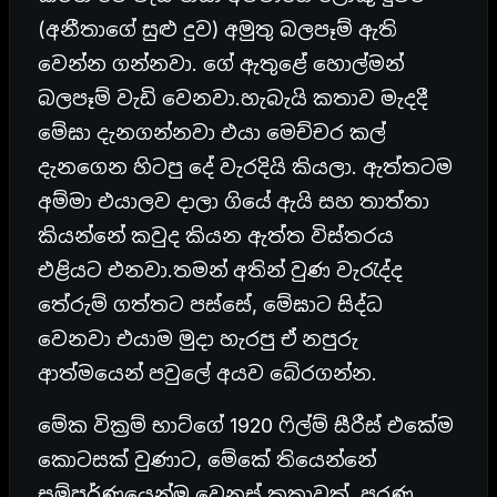
(අනීතාගේ සුළු දුව) අමුතු බලපෑම් ඇති
වෙන්න ගන්නවා. ගේ ඇතුළේ හොල්මන්
බලපෑම් වැඩි වෙනවා.හැබැයි කතාව මැදදී
මේඝා දැනගන්නවා එයා මෙච්චර කල්
දැනගෙන හිටපු දේ වැරදියි කියලා. ඇත්තටම
අම්මා එයාලව දාලා ගියේ ඇයි සහ තාත්තා
කියන්නේ කවුද කියන ඇත්ත විස්තරය
එළියට එනවා.තමන් අතින් වුණ වැරැද්ද
තේරුම් ගත්තට පස්සේ, මේඝාට සිද්ධ
වෙනවා එයාම මුදා හැරපු ඒ නපුරු
ආත්මයෙන් පවුලේ අයව බේරගන්න.
මේක වික්‍රම් භාට්ගේ 1920 ෆිල්ම් සීරීස් එකේම
කොටසක් වුණාට, මේකේ තියෙන්නේ
සම්පූර්ණයෙන්ම වෙනස් කතාවක්. පරණ