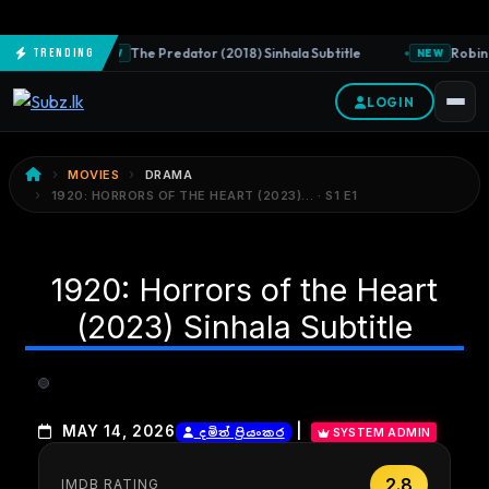
The Predator (2018) Sinhala Subtitle
Robin 
Trending
NEW
NEW
LOGIN
MOVIES
DRAMA
1920: HORRORS OF THE HEART (2023)… · S1 E1
1920: Horrors of the Heart
(2023) Sinhala Subtitle
|
MAY 14, 2026
දමිත් ප්‍රියංකර
SYSTEM ADMIN
2.8
IMDB RATING