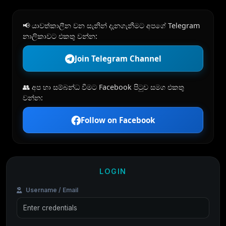
📢 යාවත්කාලීන වන සැනින් දැනගැනීමට අපගේ Telegram
නාලිකාවට එකතු වන්න:
Join Telegram Channel
👥 අප හා සම්බන්ධ වීමට Facebook පිටුව සමග එකතු
වන්න:
Follow on Facebook
LOGIN
Username / Email