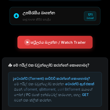
උපසිරැසිය බාගන්න
171
වාරයක්
සෘජු බාගත කිරීම් සබැඳිය
ට්‍රේලරය බලන්න / Watch Trailer
📥 මේ ෆයිල් එක ඩවුන්ලෝඩ් කරන්නේ කොහොමද?
ℹ️
ටොරන්ට් (Torrent) පාවිච්චි කරන්නේ කොහොමද?
මේ ෆයිල් එක ඩවුන්ලෝඩ් කරන්න
ටොරන්ට් ඇප් එකක්
ඕනේ.
uTorrent, qBittorrent, හෝ BitTorrent
ඔයාගේ
ෆෝන් / PC එකේ ඉන්ස්ටෝල් කරගෙන, පහල
GET
බටන් එක ක්ලික් කරන්න.