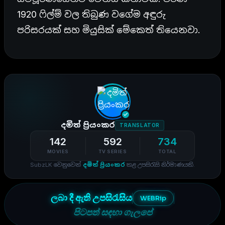
1920 ෆිල්ම් වල තිබුණ වගේම අඳුරු
පරිසරයක් සහ මියුසික් මේකෙත් තියෙනවා.
දමිත් ප්‍රියංකර
TRANSLATOR
142
592
734
MOVIES
TV SERIES
TOTAL
SubzLK වෙනුවෙන්
දමිත් ප්‍රියංකර
කළ උපසිරැසි නිර්මාණයකි.
ලබා දී ඇති උපසිරැසිය
WEBRip
පිටපත් සඳහා ගැලපේ