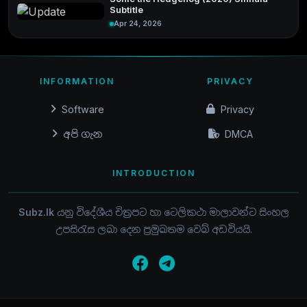
Subtitle
Apr 24, 2026
INFORMATION
PRIVACY
Software
Privacy
අපි ගැන
DMCA
INTRODUCTION
Subz.lk
යනු විදේශීය චිත්‍රපට හා ටෙලිකථා මාලාවන්ට සිංහල
උපසිරැස ලබා දෙන ප්‍රමුඛතම වෙබ් අඩවියයි.