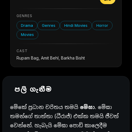
GENRES
Drama
Genres
Hindi Movies
Horror
Movies
CAST
Rupam Bag, Amit Behl, Barkha Bisht
පලි ගැනීම
මේකේ ප්‍රධාන චරිතය තමයි
මේඝා
. මේඝා
තමන්ගේ තාත්තා (ධීරාජ්) එක්ක තමයි ජීවත්
වෙන්නේ. හැබැයි මේඝා පොඩි කාලෙදීම