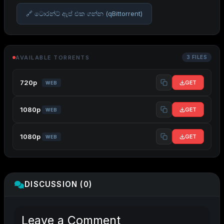
🔗 ටොරන්ට් ඇප් එක ගන්න (qBittorrent)
AVAILABLE TORRENTS
3 FILES
720p
GET
WEB
1080p
GET
WEB
1080p
GET
WEB
DISCUSSION (0)
Leave a Comment