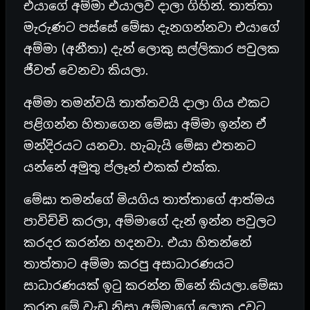
එයාගේ අම්මා එයාලව දාලා ගිහින්. තාත්තා
මැරුණට පස්සේ මේඝා දැනගන්නවා එයාගේ
අම්මා (අනීතා) දැන් ලොකු සල්ලිකාර පවුලක
ජීවත් වෙනවා කියලා.
අම්මා තමන්වයි තාත්තවයි දාලා ගිය එකට
පළිගන්න හිතාගෙන මේඝා අම්මා ඉන්න ඒ
මන්දිරයට යනවා. හැබැයි මේඝා එතනට
යන්නේ අමුතු ප්ලෑන් එකක් එක්ක.
මේඝා තමන්ගේ මියගිය තාත්තාගේ ආත්මය
පාවිච්චි කරලා, අම්මාගේ දැන් ඉන්න පවුලට
කරදර කරන්න හදනවා. එයා හිතන්නේ
තාත්තාට අම්මා කරපු අසාධාරණයට
සාධාරණයක් ඉටු කරන්න ඕනේ කියලා.මේඝා
කරන මේ වැඩ නිසා අම්මාගේ ලොකු දුවට