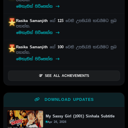
මෙතැනින් පිවිසෙන්න
Rasika Samanjith
ගේ
125
වෙනි උපසිරැසි කඩයීමට සුබ
පතන්න.
මෙතැනින් පිවිසෙන්න
Rasika Samanjith
ගේ
100
වෙනි උපසිරැසි කඩයීමට සුබ
පතන්න.
මෙතැනින් පිවිසෙන්න
SEE ALL ACHIEVEMENTS
DOWNLOAD UPDATES
My Sassy Girl (2001) Sinhala Subtitle
Apr 26, 2026