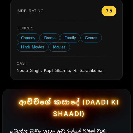
7.5
IMDB RATING
GENRES
Comedy
Drama
Family
Genres
Hindi Movies
Movies
CAST
Neetu Singh, Kapil Sharma, R. Sarathkumar
ආච්චිගේ කසාදේ (DAADI KI
SHAADI)
මෙන්න මචං 2026 අවුරුද්දේ රිලීස් වුණු