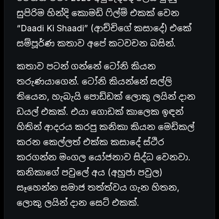
සුපිරිම හින්දි කොමඩි ෆිල්ම් එකක් වෙන
“Daadi Ki Shaadi” (ආච්චිගේ කසාදේ) එකේ
සම්පූර්ණ කතාව අපේ කටවචන බසින්.
කතාව පටන් ගන්නේ ටෝනි කියන
තරුණයාගෙන්. ටෝනි කියන්නේ සල්ලි
තියෙන, හැබැයි පොඩ්ඩක් ලොකු ලයින් දාන
ඩයල් එකක්. එයා ගොඩක් කාලෙක ඉඳන්
හිතින් ආදරය කරපු කනිකා කියන මෙඩිකල්
කරන කෙල්ලත් එක්ක කසාදේ ස්ථිර
කරගන්න මංගල යෝජනාව සිද්ධ වෙනවා.
කනිකාගේ පවුලේ අය (අහුජා පවුල)
සෑහෙන්න සමාජ තත්ත්වය ගැන හිතන,
ලොකු ලයින් දාන සෙට් එකක්.