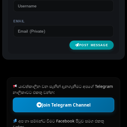
EMAIL
POST MESSAGE
යාවත්කාලීන වන සැනින් දැනගැනීමට අපගේ Telegram
නාලිකාවට එකතු වන්න:
Join Telegram Channel
අප හා සම්බන්ධ වීමට Facebook පිටුව සමග එකතු
වන්න: