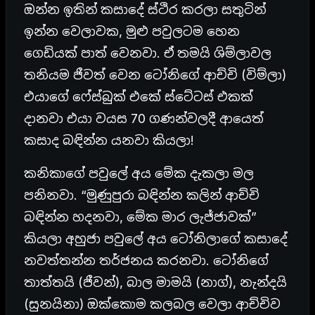
ඔන්න ඉතින් කසාදේ ස්ථිර කරලා සතුටින්
ඉන්න වෙලාවක, මුළු පවුලටම හෙන
ගෙඩියක් පාත් වෙනවා. ඒ තමයි ශිම්ලාවල
තනියම ජීවත් වෙන ටෝනිගේ ආච්චි (විම්ලා)
එයාගේ ෆේස්බුක් එකේ ස්ටේටස් එකක්
දානවා එයා වයස 70 ගණන්වලදී ආයෙත්
කසාද බඳින්න යනවා කියලා!
කනිකාගේ පවුලේ අය මේක දැකලා මල
පනිනවා. “මුණුපුරා බඳින්න කලින් ආච්චි
බඳින්න හදනවා, මේක මාර ලැජ්ජාවක්”
කියලා අහුජා පවුලේ අය ටෝනිලාගේ කසාදේ
නවත්තන්න තර්ජනය කරනවා. ටෝනිගේ
තාත්තයි (ජීවන්), බාල මාමයි (නාග්), නැන්දයි
(සුනයිනා) ඔක්කොම කලබල වෙලා ආච්චිව