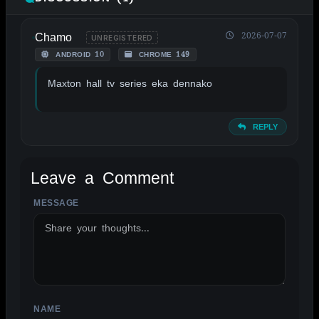
Chamo
2026-07-07
UNREGISTERED
ANDROID 10
CHROME 149
Maxton hall tv series eka dennako
REPLY
Leave a Comment
MESSAGE
ALTERNATIVE:
NAME