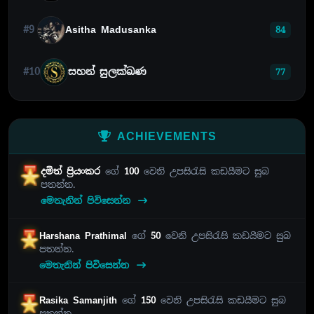
#9
Asitha Madusanka
84
#10
සහන් සුලක්ඛණ
77
ACHIEVEMENTS
දමිත් ප්‍රියංකර
ගේ
100
වෙනි උපසිරැසි කඩයීමට සුබ
පතන්න.
මෙතැනින් පිවිසෙන්න
Harshana Prathimal
ගේ
50
වෙනි උපසිරැසි කඩයීමට සුබ
පතන්න.
මෙතැනින් පිවිසෙන්න
Rasika Samanjith
ගේ
150
වෙනි උපසිරැසි කඩයීමට සුබ
පතන්න.