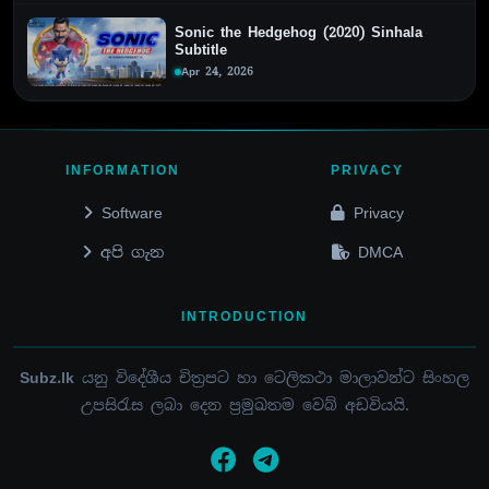
Sonic the Hedgehog (2020) Sinhala
Subtitle
Apr 24, 2026
INFORMATION
PRIVACY
Software
Privacy
අපි ගැන
DMCA
INTRODUCTION
Subz.lk
යනු විදේශීය චිත්‍රපට හා ටෙලිකථා මාලාවන්ට සිංහල
උපසිරැස ලබා දෙන ප්‍රමුඛතම වෙබ් අඩවියයි.