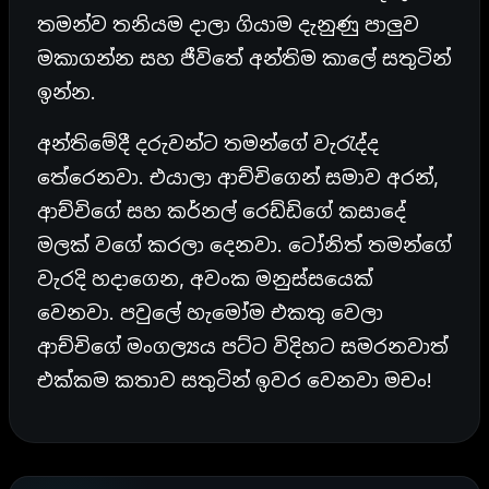
තමන්ව තනියම දාලා ගියාම දැනුණු පාලුව
මකාගන්න සහ ජීවිතේ අන්තිම කාලේ සතුටින්
ඉන්න.
අන්තිමේදී දරුවන්ට තමන්ගේ වැරැද්ද
තේරෙනවා. එයාලා ආච්චිගෙන් සමාව අරන්,
ආච්චිගේ සහ කර්නල් රෙඩ්ඩිගේ කසාදේ
මලක් වගේ කරලා දෙනවා. ටෝනිත් තමන්ගේ
වැරදි හදාගෙන, අවංක මනුස්සයෙක්
වෙනවා. පවුලේ හැමෝම එකතු වෙලා
ආච්චිගේ මංගල්‍යය පට්ට විදිහට සමරනවාත්
එක්කම කතාව සතුටින් ඉවර වෙනවා මචං!