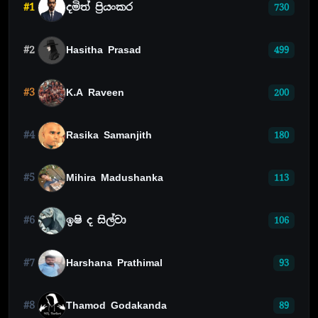
#1
දමිත් ප්‍රියංකර
730
#2
Hasitha Prasad
499
#3
K.A Raveen
200
#4
Rasika Samanjith
180
#5
Mihira Madushanka
113
#6
ඉෂි ද සිල්වා
106
#7
Harshana Prathimal
93
#8
Thamod Godakanda
89