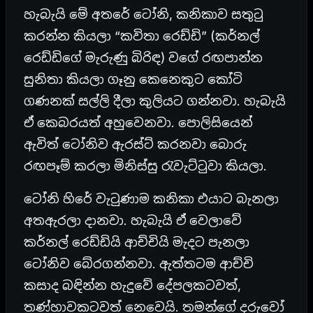
හැබැයි මේ අතරේ ටෝනි, කනිකාව සතුටු
කරන්න කියලා “කවිතා රෙඩ්ඩි” (කර්නල්
රෙඩ්ඩිගේ මැරුණු බිරිඳ) වගේ රඟපාන්න
සුනිතා කියලා ගෑනු කෙනෙකුට කෝටි
ගණනක් සල්ලි දීලා කුලියට ගන්නවා. හැබැයි
ඒ කෙබරයත් අහුවෙනවා. පොලිසියෙන්
ඇවිත් ටෝනිව ඇරස්ට් කරනවා බොරු
රඟපෑම් කරලා මිනිස්සු රැවැට්ටුවා කියලා.
ටෝනි හිරේ වැටුණාම කනිකා එයාට බැනලා
අතඇරලා දානවා. හැබැයි ඒ වෙලාවේ
කර්නල් රෙඩ්ඩියි ආච්චියි මැදට පැනලා
ටෝනිව බේරගන්නවා. ඇත්තටම ආච්චි
කසාද බඳින්න හැදුවේ දේපලකටවත්,
තණ්හාවකටවත් නෙවෙයි. තමන්ගේ දරුවෝ