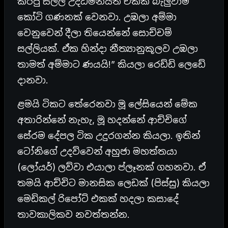
කරපු සල්ලි උද්ධමනයත් එක්ක බැලුවාම
කෝටි ගණනක් වෙනවා. උඹලා අම්මා
වෙනුවෙන් දීලා තියෙන්නේ සොච්චම්
සල්ලියක්. ඒක හින්දා නීත්‍යානුකූලව උඹලා
තාමත් අම්මාට ණයයි!” කියලා රෙඩ්ඩි ලෙඩේ
දානවා.
ළමයි ටිකට තේරෙනවා මූ ලේසියෙන් මේක
අතාරින්නේ නැහැ, මූ හදන්නේ ආච්චිගේ
සේරම දේපල ටික උදුරගන්න කියලා. ඉතින්
ටෝනිගේ උදව්වෙන් අහුජා මහත්තයා
(ලෝයර්) ලව්වා එයාලා ප්ලෑනක් ගහනවා. ඒ
තමයි ආච්චිට මානසික ලෙඩක් (පිස්සු) කියලා
මෙඩිකල් රිපෝට් එකක් හදලා කසාදේ
තාවකාලිකව නවත්තන්න.