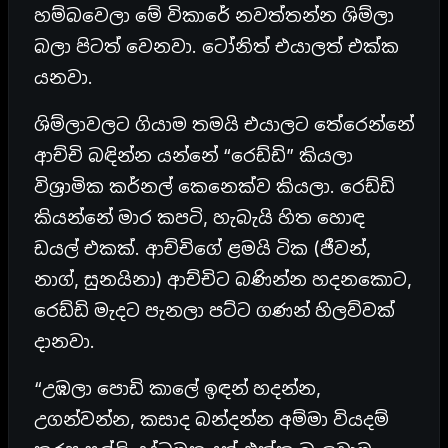
හම්බවෙලා මේ විකාරේ නවත්තන්න ශිම්ලා
බලා පිටත් වෙනවා. ටෝනිත් එයාලත් එක්ක
යනවා.
ශිම්ලාවලට ගියාම තමයි එයාලට තේරෙන්නේ
ආච්චි බඳින්න යන්නේ “රෙඩ්ඩි” කියලා
විශ්‍රාමික කර්නල් කෙනෙක්ව කියලා. රෙඩ්ඩි
කියන්නේ මාර කපටි, හැබැයි හිත හොඳ
ඩයල් එකක්. ආච්චිගේ ළමයි ටික (ජීවන්,
නාග්, සුනයිනා) ආච්චිට බණින්න හදනකොට,
රෙඩ්ඩි මැදට පැනලා පට්ට ගණන් හිලව්වක්
දානවා.
“උඹලා පොඩි කාලේ ඉඳන් හදන්න,
උගන්වන්න, කසාද බන්දන්න අම්මා වියදම්