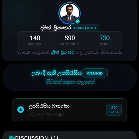
දමිත් ප්‍රියංකර
TRANSLATOR
140
590
730
MOVIES
TV SERIES
TOTAL
SubzLK වෙනුවෙන්
දමිත් ප්‍රියංකර
කළ උපසිරැසි නිර්මාණයකි.
ලබා දී ඇති උපසිරැසිය
WEBRip
පිටපත් සඳහා ගැලපේ
උපසිරැසිය බාගන්න
321
වාරයක්
සෘජු බාගත කිරීම් සබැඳිය
DISCUSSION (1)