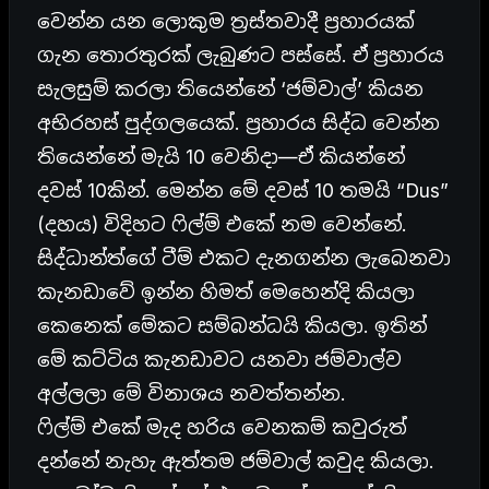
වෙන්න යන ලොකුම ත්‍රස්තවාදී ප්‍රහාරයක්
ගැන තොරතුරක් ලැබුණට පස්සේ. ඒ ප්‍රහාරය
සැලසුම් කරලා තියෙන්නේ ‘ජම්වාල්’ කියන
අභිරහස් පුද්ගලයෙක්. ප්‍රහාරය සිද්ධ වෙන්න
තියෙන්නේ මැයි 10 වෙනිදා—ඒ කියන්නේ
දවස් 10කින්. මෙන්න මේ දවස් 10 තමයි “Dus”
(දහය) විදිහට ෆිල්ම් එකේ නම වෙන්නේ.
සිද්ධාන්ත්ගේ ටීම් එකට දැනගන්න ලැබෙනවා
කැනඩාවේ ඉන්න හිමත් මෙහෙන්දි කියලා
කෙනෙක් මේකට සම්බන්ධයි කියලා. ඉතින්
මේ කට්ටිය කැනඩාවට යනවා ජම්වාල්ව
අල්ලලා මේ විනාශය නවත්තන්න.
ෆිල්ම් එකේ මැද හරිය වෙනකම් කවුරුත්
දන්නේ නැහැ ඇත්තම ජම්වාල් කවුද කියලා.