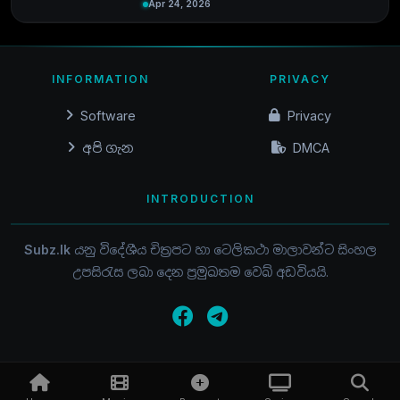
Apr 24, 2026
INFORMATION
PRIVACY
Software
Privacy
අපි ගැන
DMCA
INTRODUCTION
Subz.lk
යනු විදේශීය චිත්‍රපට හා ටෙලිකථා මාලාවන්ට සිංහල
උපසිරැස ලබා දෙන ප්‍රමුඛතම වෙබ් අඩවියයි.
© 2015 - 2026 / SUBZ.LK / ALL RIGHTS RESERVED