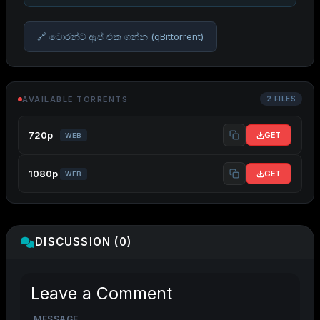
🔗 ටොරන්ට් ඇප් එක ගන්න (qBittorrent)
AVAILABLE TORRENTS
2 FILES
720p
GET
WEB
1080p
GET
WEB
DISCUSSION (0)
Leave a Comment
MESSAGE