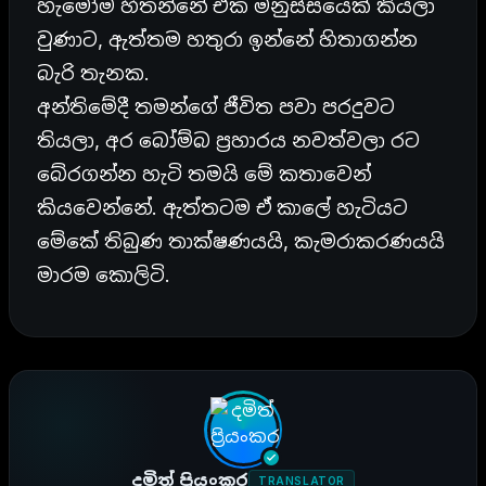
හැමෝම හිතන්නේ එක මනුස්සයෙක් කියලා
වුණාට, ඇත්තම හතුරා ඉන්නේ හිතාගන්න
බැරි තැනක.
අන්තිමේදී තමන්ගේ ජීවිත පවා පරදුවට
තියලා, අර බෝම්බ ප්‍රහාරය නවත්වලා රට
බේරගන්න හැටි තමයි මේ කතාවෙන්
කියවෙන්නේ. ඇත්තටම ඒ කාලේ හැටියට
මේකේ තිබුණ තාක්ෂණයයි, කැමරාකරණයයි
මාරම කොලිටි.
දමිත් ප්‍රියංකර
TRANSLATOR