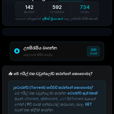
142
592
734
MOVIES
TV SERIES
TOTAL
SubzLK වෙනුවෙන්
දමිත් ප්‍රියංකර
කළ උපසිරැසි නිර්මාණයකි.
උපසිරැසිය බාගන්න
231
වාරයක්
සෘජු බාගත කිරීම් සබැඳිය
📥 මේ ෆයිල් එක ඩවුන්ලෝඩ් කරන්නේ කොහොමද?
ℹ️
ටොරන්ට් (Torrent) පාවිච්චි කරන්නේ කොහොමද?
මේ ෆයිල් එක ඩවුන්ලෝඩ් කරන්න
ටොරන්ට් ඇප් එකක්
ඕනේ.
uTorrent, qBittorrent, හෝ BitTorrent
ඔයාගේ
ෆෝන් / PC එකේ ඉන්ස්ටෝල් කරගෙන, පහල
GET
බටන් එක ක්ලික් කරන්න.