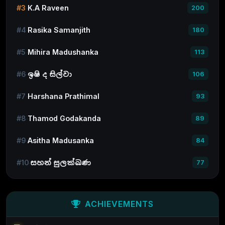
#3
K.A Raveen
200
#4
Rasika Samanjith
180
#5
Mihira Madushanka
113
#6
ඉෂි ද සිල්වා
106
#7
Harshana Prathimal
93
#8
Thamod Godakanda
89
#9
Asitha Madusanka
84
#10
සහන් සුලක්ඛණ
77
ACHIEVEMENTS