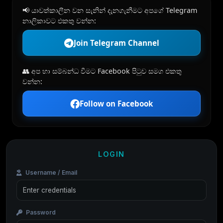
📢 යාවත්කාලීන වන සැනින් දැනගැනීමට අපගේ Telegram
නාලිකාවට එකතු වන්න:
Join Telegram Channel
👥 අප හා සම්බන්ධ වීමට Facebook පිටුව සමග එකතු
වන්න:
Follow on Facebook
LOGIN
Username / Email
Password