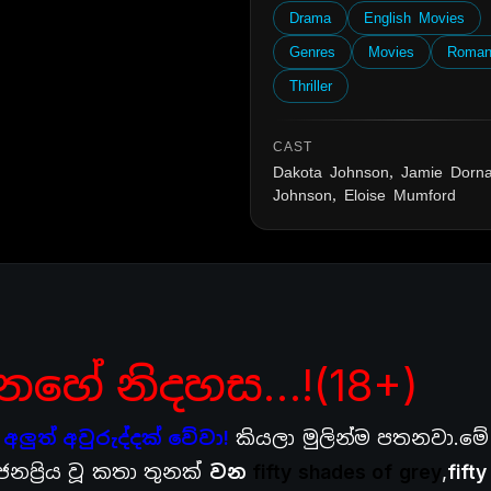
Drama
English Movies
Genres
Movies
Roman
Thriller
CAST
Dakota Johnson, Jamie Dorna
Johnson, Eloise Mumford
නහේ නිදහස…!(18+)
 අලුත් අවුරුද්දක් වේවා!
කියලා මුලින්ම පතනවා.මේ
ප්‍රිය වූ කතා තුනක්
වන
fifty shades of grey
,
fift