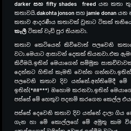
darker
සහ fifty shades freed
යන කතා තු
කතාවයි.
dakohta jonson
සහ
jamie donan
යන න
කතාව ආදරණීය කතාවක් වුනාට ටිකක් තනිය
කෑලී
ටිකක් වැඩි පුර තියනවා.
කතාව කෙටියෙන් කිව්වොත් පලවෙනි කතාවේ ය
වටා.මෙයාට ආසාවන් දෙකක් තියනවා.එක ඇමතු ව
කිරීමයි.ඉතින් මෙයාගෙන් සම්මුක සාකච්චාව
දෙන්නට හිතින් කැමති වෙන්න ගන්නවා.ඉතින් ක
පලවෙනි කතාව දිව යන්නේ.අන්තිමේදී මේ 
ඉතින්(*##***) ඔහොම කරනවා.ඉතින් මෙයාගේ 
පස්සේ මේ හෙතුව පදනම් කරගෙන කෙල්ල එයා
පස්සේ දෙවෙනි කතාව දිව යන්නේ දාලා ගිය
ගැන හා මේ කොල්ලගේ මේ අමුතු කාම වින