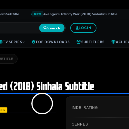
Subtitle
Avengers: Infinity War (2018) Sinhala Subtitle
NEW
N
Search
LOGIN
TV SERIES
TOP DOWNLOADS
SUBTITLERS
ACHIE
UBTITLE
ed (2018) Sinhala Subtitle
IMDB RATING
LER
GENRES