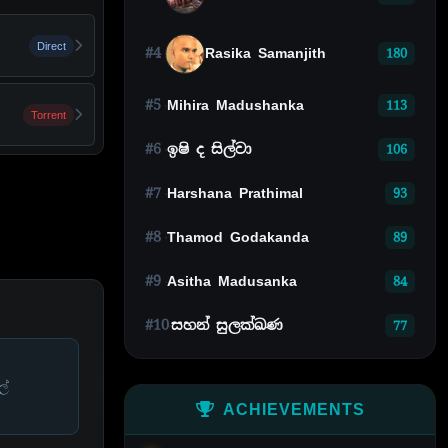
Direct
#4
Rasika Samanjith
180
#5
Mihira Madushanka
113
Torrent
#6
ඉෂි ද සිල්වා
106
#7
Harshana Prathimal
93
#8
Thamod Godakanda
89
#9
Asitha Madusanka
84
#10
සහන් සුලක්ඛණ
77
ල්
ACHIEVEMENTS