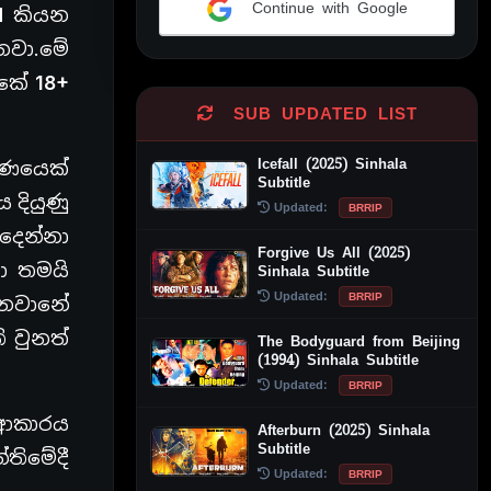
Continue with Google
d
කියන
Alternative:
නවා.මේ
ේකේ
18+
SUB UPDATED LIST
Icefall (2025) Sinhala
ුණයෙක්
Subtitle
 දියුණු
Updated:
BRRIP
 දෙන්නා
Forgive Us All (2025)
ටා තමයි
Sinhala Subtitle
Updated:
BRRIP
්නවානේ
ි වුනත්
The Bodyguard from Beijing
(1994) Sinhala Subtitle
Updated:
BRRIP
 ආකාරය
Afterburn (2025) Sinhala
Subtitle
තිමේදී
Updated:
BRRIP