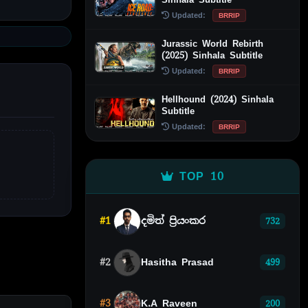
Updated:
BRRIP
Jurassic World Rebirth
(2025) Sinhala Subtitle
Updated:
BRRIP
Hellhound (2024) Sinhala
Subtitle
Updated:
BRRIP
TOP 10
#1
දමිත් ප්‍රියංකර
732
#2
Hasitha Prasad
499
#3
K.A Raveen
200