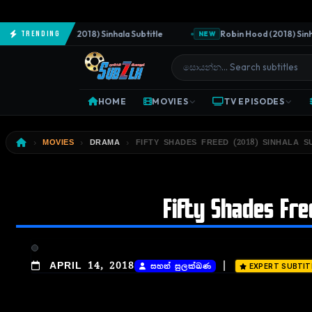
The Predator (2018) Sinhala Subtitle
Robin Hood (2018) Sinhala 
Trending
NEW
HOME
MOVIES
TV EPISODES
MOVIES
DRAMA
FIFTY SHADES FREED (2018) SINHALA S
Fifty Shades Fre
|
APRIL 14, 2018
සහන් සුලක්ඛණ
EXPERT SUBTIT