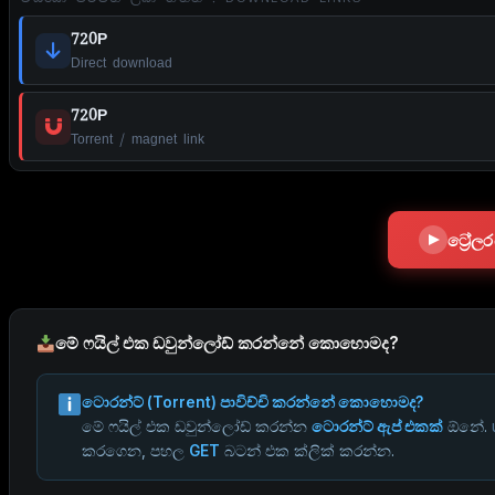
720P
Direct download
720P
Torrent / magnet link
ට්‍රේ
මේ ෆයිල් එක ඩවුන්ලෝඩ් කරන්නේ කොහොමද?
ටොරන්ට් (Torrent) පාවිච්චි කරන්නේ කොහොමද?
මේ ෆයිල් එක ඩවුන්ලෝඩ් කරන්න
ටොරන්ට් ඇප් එකක්
ඕනේ.
කරගෙන, පහල
GET
බටන් එක ක්ලික් කරන්න.