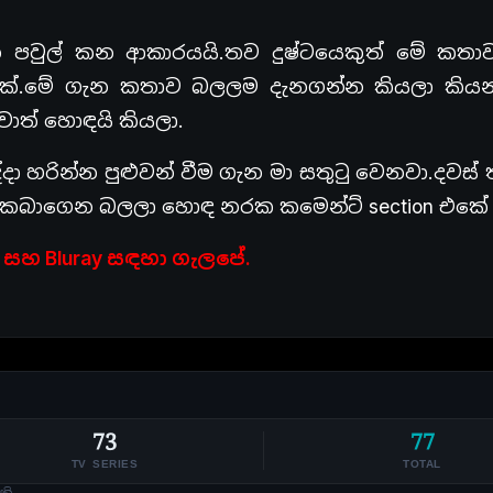
 පවුල් කන ආකාරයයි.තව දුෂ්ටයෙකුත් මේ කතා
යක්.මේ ගැන කතාව බලලම දැනගන්න කියලා කිය
වොත් හොඳයි කියලා.
ද්දා හරින්න පුළුවන් වීම ගැන මා සතුටු වෙනවා.දවස් 
b එකබාගෙන බලලා හොඳ නරක කමෙන්ට් section එකේ 
p සහ Bluray සඳහා ගැලපේ.
73
77
TV SERIES
TOTAL