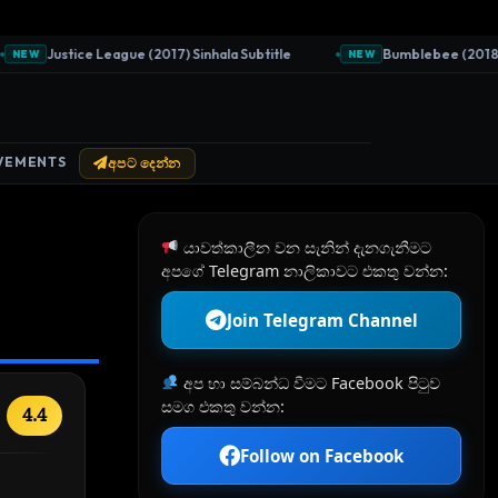
Justice League (2017) Sinhala Subtitle
Bumblebee (2018) Sinh
EW
NEW
VEMENTS
අපට දෙන්න
යාවත්කාලීන වන සැනින් දැනගැනීමට
අපගේ Telegram නාලිකාවට එකතු වන්න:
Join Telegram Channel
අප හා සම්බන්ධ වීමට Facebook පිටුව
සමග එකතු වන්න:
4.4
Follow on Facebook