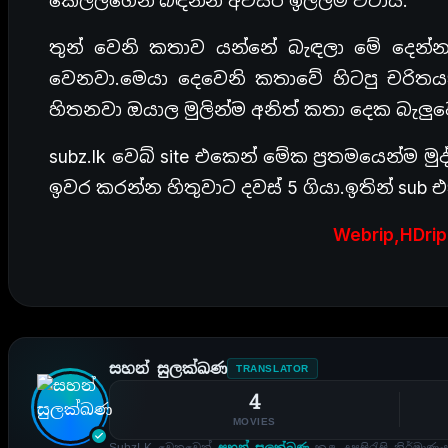
කෙල්ලගෙන් බඳින්න අවසර ඉල්ලීම වටාය.
තුන් වෙනි කතාව යන්නේ බැඳලා මේ දෙන්න
වෙනවා.මෙයා දෙවෙනි කතාවේ හිටපු චරිත
හිතනවා ඔයාල මුලින්ම අනිත් කතා දෙක බැලු
subz.lk වෙබ් site එකෙන් මේක ප්‍රතමයෙන්ම මු
ඉවර කරන්න හිතුවාට දවස් 5 ගියා.ඉතින් su
Webrip,HDri
සහන් සුලක්ඛණ
TRANSLATOR
4
MOVIES