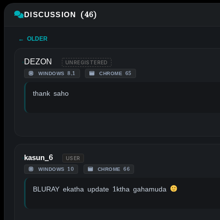
DISCUSSION (46)
← OLDER
DEZON
UNREGISTERED
WINDOWS 8.1
CHROME 65
thank saho
kasun_6
USER
WINDOWS 10
CHROME 66
BLURAY ekatha update 1ktha gahamuda