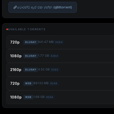
ටොරන්ට් ඇප් එක ගන්න (qBittorrent)
AVAILABLE TORRENTS
720p
941.47 MB
BLURAY
X264
1080p
1.77 GB
BLURAY
X264
2160p
4.92 GB
BLURAY
X265
720p
891.52 MB
WEB
X264
1080p
1.68 GB
WEB
X264