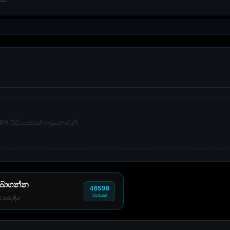
කි.
 MP4 වීඩියෝවක් හමුනොවුනි.
 බාගන්න
46598
වාරයක්
් සබැඳිය