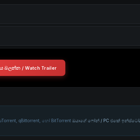
ලරය බලන්න / Watch Trailer
uTorrent, qBittorrent, හෝ BitTorrent
ඔයාගේ ෆෝන් / PC එකේ ඉන්ස්ටෝ