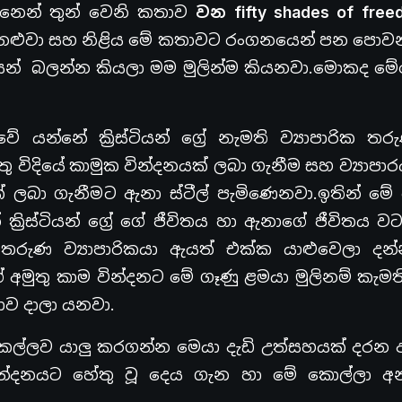
නෙන් තුන් වෙනි කතාව
වන
fifty shades of free
ළුවා සහ නිළිය මේ කතාවට රංගනයෙන් පන පොව
ෙන් බලන්න කියලා මම මුලින්ම කියනවා.මොකද ම
න්නේ ක්‍රිස්ටියන් ග්‍රේ නැමති ව්‍යාපාරික තර
ිදියේ කාමුක වින්දනයක් ලබා ගැනීම සහ ව්‍යාපාරය
ක් ලබා ගැනීමට ඇනා ස්ටීල් පැමිණෙනවා.ඉතින් මේ
්‍රිස්ටියන් ග්‍රේ ගේ ජීවිතය හා ඇනාගේ ජීවිතය ව
තරුණ ව්‍යාපාරිකයා ඇයත් එක්ක යාළුවෙලා දන
අමුතු කාම වින්දනට මේ ගෑණු ළමයා මුලිනම් කැමත
ව දාලා යනවා.
 කෙල්ලව යාලු කරගන්න මෙයා දැඩි උත්සහයක් දරන
්දනයට හේතු වූ දෙය ගැන හා මේ කොල්ලා අන්