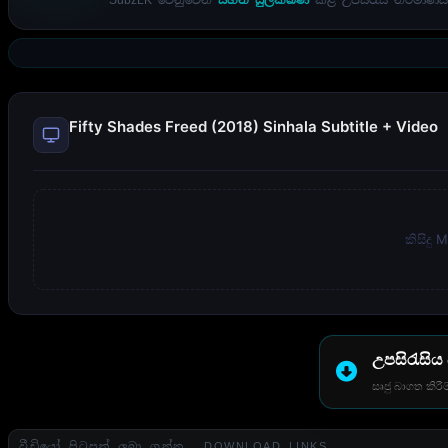
SubzLK වෙනුවෙන්
සහන් සුලක්ඛණ
කළ උපසිරැසි නිර්මාණය
Fifty Shades Freed (2018) Sinhala Subtitle + Video
කිසිදු
උපසිරැසිය
සෘජු බාගත කිරීම
වීඩියෝ පිටපත් ලබා ගන්න . DOWNLOAD LINKS