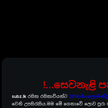
!…සෙවනැළි ප
subz.lk
රසික රසිකාවියන්ට
2018 සිංහල හින්දු
වෙනි උපසිරැසිය.මම මේ ගෙනාවේ ලොව පුරා ජන