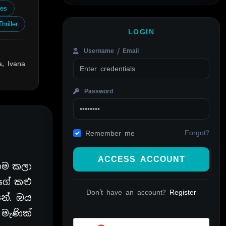
res
Thriller
LOGIN
Username / Email
a, Ivana
Password
Forgot?
Remember me
ACCESS ACCOUNT
නම කලා
හගේ කළු
Don't have an account?
Register
්නේ. ඔය
මැණික්