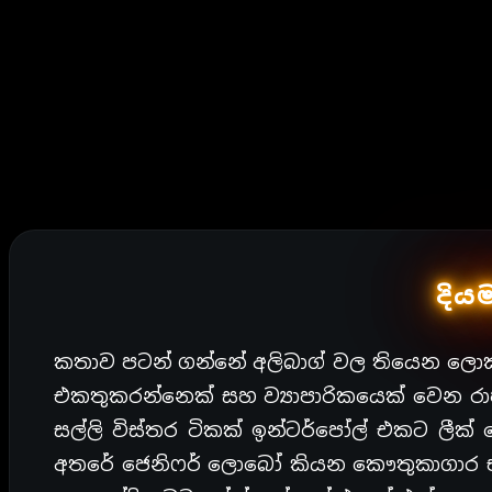
දිය
කතාව පටන් ගන්නේ අලිබාග් වල තියෙන ලොකු
එකතුකරන්නෙක් සහ ව්‍යාපාරිකයෙක් වෙන රාජන
සල්ලි විස්තර ටිකක් ඉන්ටර්පෝල් එකට ලීක්
අතරේ ජෙනිෆර් ලොබෝ කියන කෞතුකාගාර භාරක