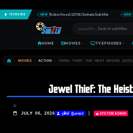
la Subtitle
Robin Hood (2018) Sinhala Subtitle
Ave
Trending
NEW
NEW
HOME
MOVIES
TV EPISODES
MOVIES
ACTION
JEWEL THIEF: THE HEIST BEGINS (2025)
Jewel Thief: The Heist
|
JULY 06, 2026
දමිත් ප්‍රියංකර
SYSTEM ADMIN