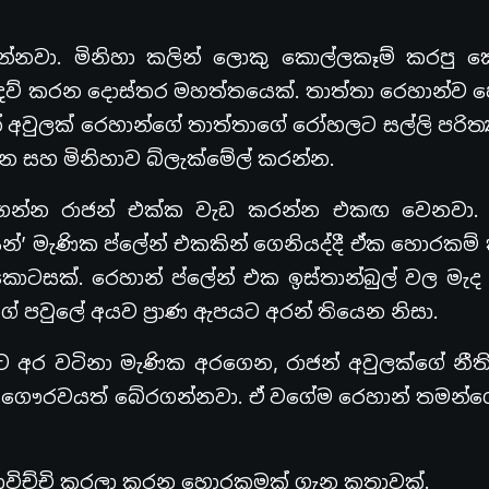
නවා. මිනිහා කලින් ලොකු කොල්ලකෑම් කරපු ක
 උදව් කරන දොස්තර මහත්තයෙක්. තාත්තා රෙහාන්ව
් අවුලක් රෙහාන්ගේ තාත්තාගේ රෝහලට සල්ලි පරිත්
 සහ මිනිහාව බ්ලැක්මේල් කරන්න.
රගන්න රාජන් එක්ක වැඩ කරන්න එකඟ වෙනවා. 
සන්’ මැණික ප්ලේන් එකකින් ගෙනියද්දී ඒක හොරකම
ු කොටසක්. රෙහාන් ප්ලේන් එක ඉස්තාන්බුල් වල මැ
 පවුලේ අයව ප්‍රාණ ඇපයට අරන් තියෙන නිසා.
 අර වටිනා මැණික අරගෙන, රාජන් අවුලක්ගේ නීති
ේ ගෞරවයත් බේරගන්නවා. ඒ වගේම රෙහාන් තමන්
 පාවිච්චි කරලා කරන හොරකමක් ගැන කතාවක්.