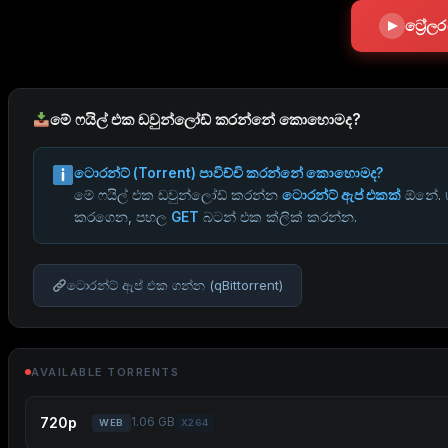
ට්‍රේ
මේ ෆයිල් එක ඩවුන්ලෝඩ් කරන්නේ කොහොමද?
ටොරන්ට් (Torrent) පාවිච්චි කරන්නේ කොහොමද?
මේ ෆයිල් එක ඩවුන්ලෝඩ් කරන්න
ටොරන්ට් ඇප් එකක්
ඕනේ.
කරගෙන, පහල
GET
බටන් එක ක්ලික් කරන්න.
ටොරන්ට් ඇප් එක ගන්න (qBittorrent)
AVAILABLE TORRENTS
720p
1.06 GB
WEB
X264