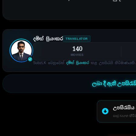
දමිත් ප්‍රියංකර
TRANSLATOR
140
MOVIES
SubzLK වෙනුවෙන්
දමිත් ප්‍රියංකර
කළ උපසිරැසි නිර්මාණයකි.
ලබා දී ඇති උපසිරැ
උපසිරැසිය
සෘජු බාගත කිරීම