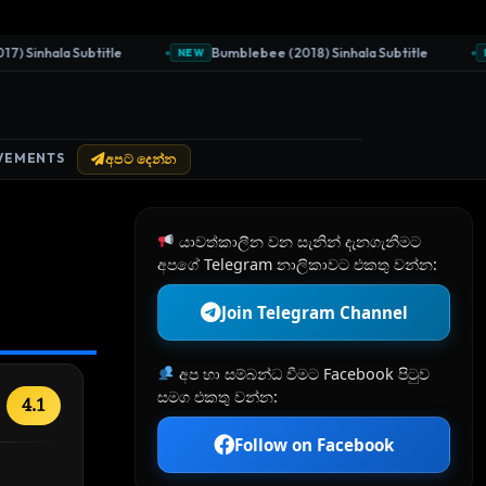
Sinhala Subtitle
Bumblebee (2018) Sinhala Subtitle
NEW
NE
VEMENTS
අපට දෙන්න
යාවත්කාලීන වන සැනින් දැනගැනීමට
අපගේ Telegram නාලිකාවට එකතු වන්න:
Join Telegram Channel
අප හා සම්බන්ධ වීමට Facebook පිටුව
සමග එකතු වන්න:
4.1
Follow on Facebook