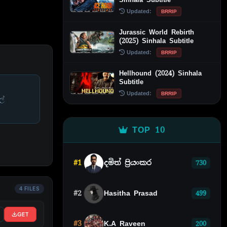
Updated:
BRRIP
Jurassic World Rebirth
(2025) Sinhala Subtitle
Updated:
BRRIP
Hellhound (2024) Sinhala
Subtitle
Updated:
BRRIP
ල්
TOP 10
#1
දමිත් ප්‍රියංකර
730
4 FILES
#2
Hasitha Prasad
499
GET
#3
K.A Raveen
200