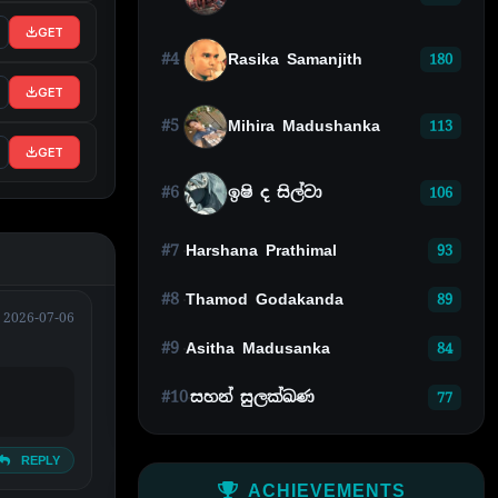
GET
#4
Rasika Samanjith
180
GET
#5
Mihira Madushanka
113
GET
#6
ඉෂි ද සිල්වා
106
#7
Harshana Prathimal
93
#8
Thamod Godakanda
89
2026-07-06
#9
Asitha Madusanka
84
#10
සහන් සුලක්ඛණ
77
REPLY
ACHIEVEMENTS