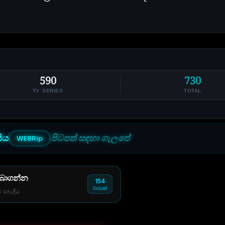
590
730
TV SERIES
TOTAL
සිය
පිටපත් සඳහා ගැලපේ
WEBRip
 බාගන්න
154
වාරයක්
් සබැඳිය