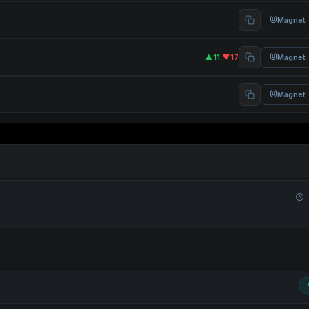
Magnet
▲11
·
▼17
Magnet
Magnet