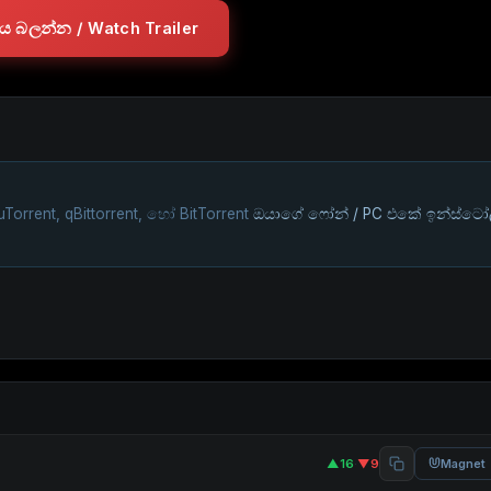
ලරය බලන්න / Watch Trailer
uTorrent, qBittorrent, හෝ BitTorrent
ඔයාගේ ෆෝන් / PC එකේ ඉන්ස්ටෝ
▲16
·
▼9
Magnet