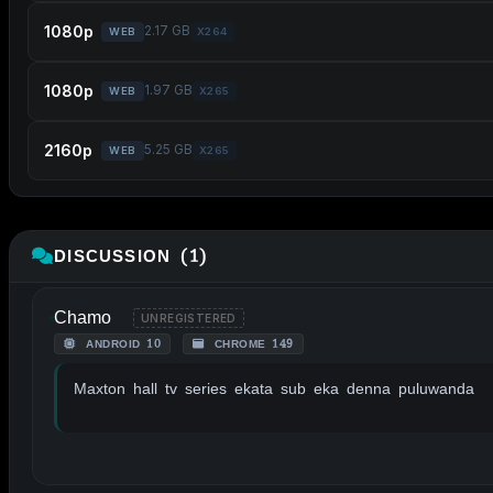
1080p
2.17 GB
WEB
X264
1080p
1.97 GB
WEB
X265
2160p
5.25 GB
WEB
X265
DISCUSSION (1)
Chamo
UNREGISTERED
ANDROID 10
CHROME 149
Maxton hall tv series ekata sub eka denna puluwanda