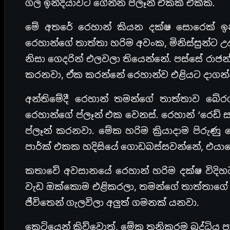
ගල ඉන්දියාවට ගේන්න ප්ලෑන් එකක් එක්ක.
මේ අතරේ රෙහාන් කියන දක්ෂ සොරෙක් ඉන්
රෙහාන්ගේ තාත්තා හරිම අවංක, මිනිස්සුන්ට
නිසා ගෙදරින් එලවලා තියෙන්නේ. පස්සේ රාජන
කරනවා, ඒක කරන්නේ රෙහාන්ව එළියට දාගන්න
අන්තිමේදී රෙහාන් තමන්ගේ තාත්තාව බේ
රෙහාන්ගේ ප්ලෑන් එක වෙනස්. රෙහාන් ‘රෙඩ් 
ප්ලෑන් කරනවා. මේක හරිම ක්‍රියාදාම පිරුණ
පාර්ක් එකක හදිසියේ ගොඩබස්සවන්නේ, එයාගේ
කතාවේ අවසානයේ රෙහාන් හරිම දක්ෂ විදිහට
වැඩ ඔක්කොම එළිකරලා, තමන්ගේ තාත්තාග
ජීවිතෙන් ගැලවිලා අලුත් ගමනක් යනවා.
කෙටියෙන් කිව්වොත්, මේක තනිකරම බුද්ධිය