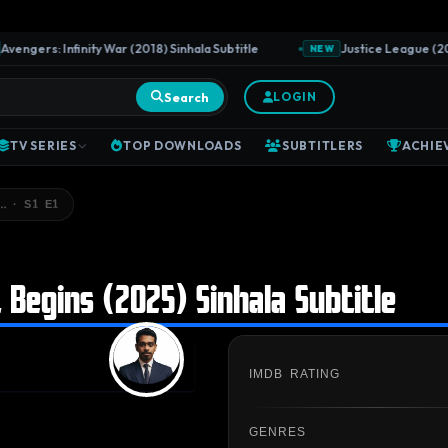
ngers: Infinity War (2018) Sinhala Subtitle
Justice League (2017) 
NEW
Search
LOGIN
TV SERIES
TOP DOWNLOADS
SUBTITLERS
ACHIE
… · S1 E1
 Begins (2025) Sinhala Subtitle
IMDB RATING
GENRES