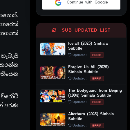
Continue with Google
Alternative:
ෙනෙක්.
 හොරෙක්
SUB UPDATED LIST
‍යාගයක්
Icefall (2025) Sinhala
Subtitle
Updated:
හැබැයි
BRRIP
් කරන්න
Forgive Us All (2025)
Sinhala Subtitle
ද තියෙන
Updated:
BRRIP
The Bodyguard from Beijing
(1994) Sinhala Subtitle
විරෝධී
Updated:
BRRIP
ගේ පරණ
Afterburn (2025) Sinhala
Subtitle
Updated:
BRRIP