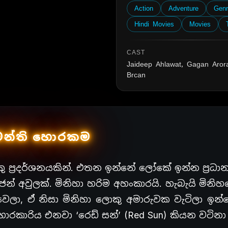
Action
Adventure
Gen
Hindi Movies
Movies
CAST
Jaideep Ahlawat, Gagan Aror
Brcan
මන්ති හොරකම
 ප්‍රදර්ශනයකින්. එතන ඉන්නේ ලෝකේ ඉන්න ප්‍රධා
් අවුලක්. මිනිහා හරිම අහංකාරයි. හැබැයි මිනි
 වෙලා, ඒ නිසා මිනිහා ලොකු අමාරුවක වැටිලා ඉන
ාරිය එනවා ‘රෙඩ් සන්’ (Red Sun) කියන වටිනා 