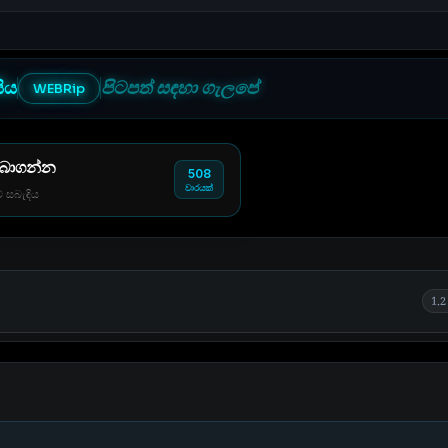
සිය
පිටපත් සඳහා ගැලපේ
WEBRip
 බාගන්න
508
වාරයක්
් සබැඳිය
1.