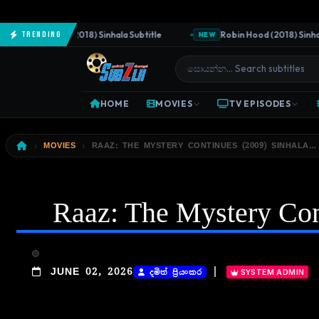
The Predator (2018) Sinhala Subtitle
Robin Hood (2018) Sinhala S
Trending
NEW
HOME
MOVIES
TV EPISODES
MOVIES
RAAZ: THE MYSTERY CONTINUES (2009) SINHALA… 
Raaz: The Mystery Cont
|
JUNE 02, 2026
දමිත් ප්‍රියංකර
SYSTEM ADMIN