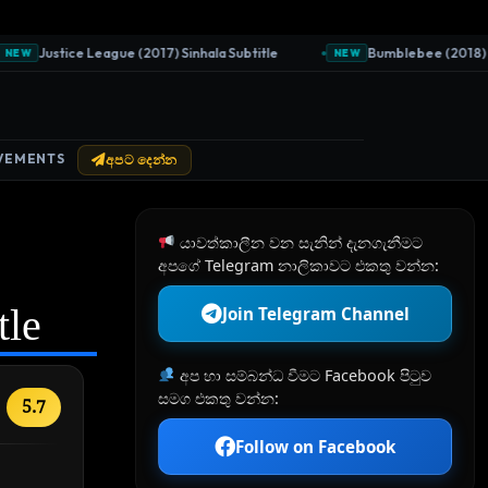
Justice League (2017) Sinhala Subtitle
Bumblebee (2018) Sinh
W
NEW
VEMENTS
අපට දෙන්න
යාවත්කාලීන වන සැනින් දැනගැනීමට
අපගේ Telegram නාලිකාවට එකතු වන්න:
tle
Join Telegram Channel
අප හා සම්බන්ධ වීමට Facebook පිටුව
සමග එකතු වන්න:
5.7
Follow on Facebook