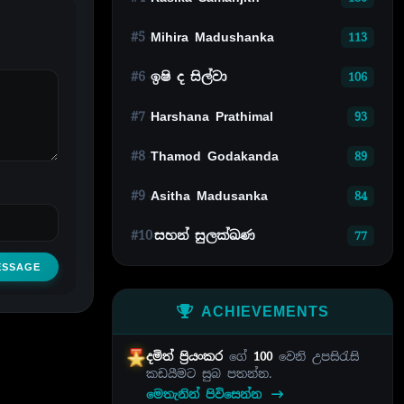
#5
Mihira Madushanka
113
#6
ඉෂි ද සිල්වා
106
#7
Harshana Prathimal
93
#8
Thamod Godakanda
89
#9
Asitha Madusanka
84
#10
සහන් සුලක්ඛණ
77
ESSAGE
ACHIEVEMENTS
දමිත් ප්‍රියංකර
ගේ
100
වෙනි උපසිරැසි
කඩයීමට සුබ පතන්න.
මෙතැනින් පිවිසෙන්න