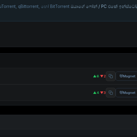
uTorrent, qBittorrent, හෝ BitTorrent
ඔයාගේ ෆෝන් / PC එකේ ඉන්ස්ටෝ
▲6
·
▼2
Magnet
▲4
·
▼3
Magnet