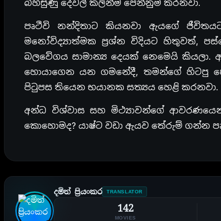
බිහිසුණු දේවල් කලින්ම පෙන්නුම් කරනවා.
පෘථිවි නන්දිතාට කියනවා ඇයගේ ජීවිතය
මනෝවිද්‍යාත්මක ප්‍රශ්න විදියට හිතුවත්,
බලවේගය සාමාන්‍ය දෙයක් නෙමෙයි කියලා.
හොයාගෙන යන ගමනේදී, තමන්ගේ හිටපු පෙ
පිටුපස තියෙන භයානක සත්‍යය හෙළි කරනවා.
අන්ධ විශ්වාස සහ මිථ්‍යාවන්ගේ ආවරණයෙ
කොහොමද? යාෂ්ට වඩා ඇයව තේරුම් ගන්න පෘ
දමිත් ප්‍රියංකර
TRANSLATOR
142
MOVIES