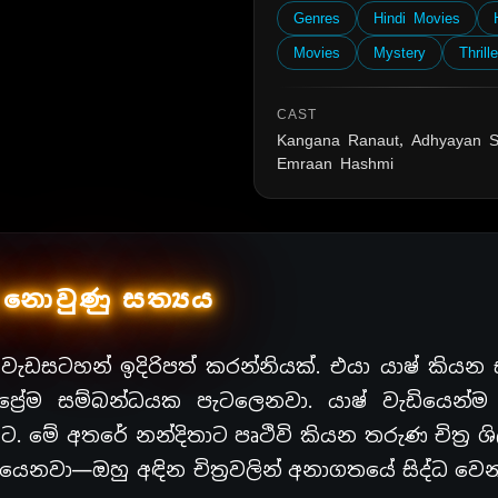
Genres
Hindi Movies
Movies
Mystery
Thrille
CAST
Kangana Ranaut, Adhyayan 
Emraan Hashmi
 නොවුණු සත්‍යය
ී වැඩසටහන් ඉදිරිපත් කරන්නියක්. එයා යාෂ් කියන
ප්‍රේම සම්බන්ධයක පැටලෙනවා. යාෂ් වැඩියෙන්
මේ අතරේ නන්දිතාට පෘථිවි කියන තරුණ චිත්‍ර ශි
ියෙනවා—ඔහු අඳින චිත්‍රවලින් අනාගතයේ සිද්ධ ව