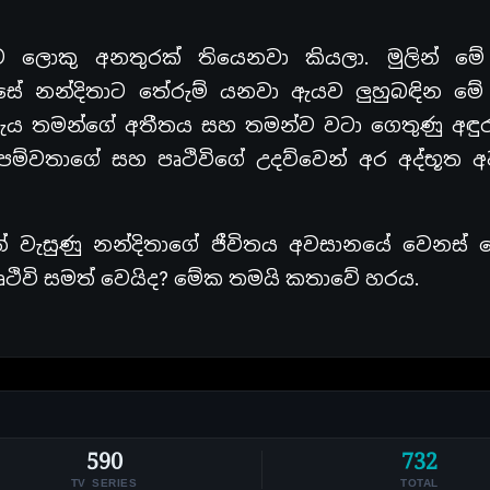
ට ලොකු අනතුරක් තියෙනවා කියලා. මුලින් මේ
 පස්සේ නන්දිතාට තේරුම් යනවා ඇයව ලුහුබඳින මේ
 ඇය තමන්ගේ අතීතය සහ තමන්ව වටා ගෙතුණු අඳුර
ම්වතාගේ සහ පෘථිවිගේ උදව්වෙන් අර අද්භූත 
න් වැසුණු නන්දිතාගේ ජීවිතය අවසානයේ වෙනස් 
ථිවි සමත් වෙයිද? මේක තමයි කතාවේ හරය.
590
732
TV SERIES
TOTAL