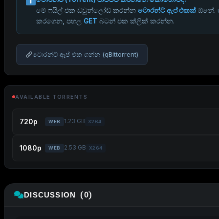
මේ ෆයිල් එක ඩවුන්ලෝඩ් කරන්න
ටොරන්ට් ඇප් එකක්
ඕනේ.
කරගෙන, පහල
GET
බටන් එක ක්ලික් කරන්න.
ටොරන්ට් ඇප් එක ගන්න (qBittorrent)
AVAILABLE TORRENTS
720p
1.23 GB
WEB
X264
1080p
2.53 GB
WEB
X264
DISCUSSION (0)