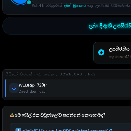
SubzLK වෙනුවෙන්
දමිත් ප්‍රියංකර
කළ උපසිරැසි නිර්මාණයකි.
ලබා දී ඇති උපසිරැ
උපසිරැසිය
සෘජු බාගත කිරීම
වීඩියෝ පිටපත් ලබා ගන්න . DOWNLOAD LINKS
WEBRip 720P
Direct download
මේ ෆයිල් එක ඩවුන්ලෝඩ් කරන්නේ කොහොමද?
ටොරන්ට් (Torrent) පාවිච්චි කරන්නේ කොහොමද?