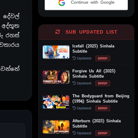
Continue with Google
Alternative:
 දේවල්
 අද්භූත
SUB UPDATED LIST
ු රහස්
අවතාරය
Icefall (2025) Sinhala
Subtitle
Updated:
BRRIP
වෙන්නේ
Forgive Us All (2025)
Sinhala Subtitle
Updated:
BRRIP
The Bodyguard from Beijing
(1994) Sinhala Subtitle
Updated:
BRRIP
Afterburn (2025) Sinhala
Subtitle
Updated:
BRRIP