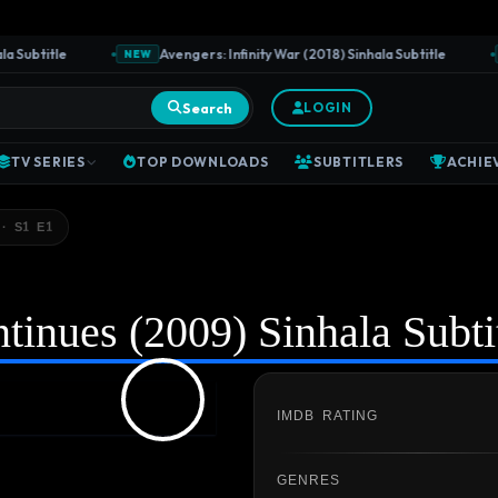
ubtitle
Avengers: Infinity War (2018) Sinhala Subtitle
NEW
NE
Search
LOGIN
TV SERIES
TOP DOWNLOADS
SUBTITLERS
ACHIE
· S1 E1
inues (2009) Sinhala Subti
IMDB RATING
GENRES