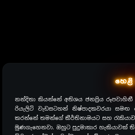
හෙළි
නන්දිතා කියන්නේ අතිශය ජනප්‍රිය රූපවාහින
රියැලිටි වැඩසටහන් නිෂ්පාදකවරයා සමඟ 
කරන්නේ තමන්ගේ කීර්තිනාමයට සහ රැකියාවට. 
මුණගැහෙනවා. ඔහුට පුදුමාකාර හැකියාවක් ත