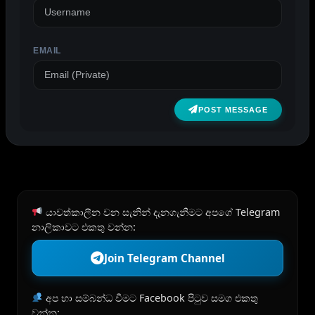
EMAIL
POST MESSAGE
යාවත්කාලීන වන සැනින් දැනගැනීමට අපගේ Telegram
නාලිකාවට එකතු වන්න:
Join Telegram Channel
අප හා සම්බන්ධ වීමට Facebook පිටුව සමග එකතු
වන්න: