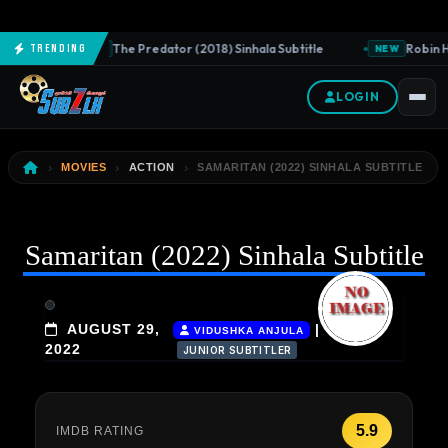
The Predator (2018) Sinhala Subtitle
Robin Ho
Trending
NEW
NEW
LOGIN
MOVIES
ACTION
SAMARITAN (2022) SINHALA SUBTITLE
Samaritan (2022) Sinhala Subtitle
AUGUST 29,
|
VIDUSHKA ANJULA
2022
JUNIOR SUBTITLER
5.9
IMDB RATING