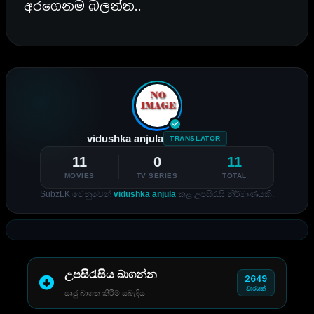
අරගෙනම බලන්න..
vidushka anjula
TRANSLATOR
11
0
11
MOVIES
TV SERIES
TOTAL
SubzLK වෙනුවෙන්
vidushka anjula
කළ උපසිරැසි නිර්මාණයකි.
උපසිරැසිය බාගන්න
2649
වාරයක්
සෘජු බාගත කිරීම් සබැඳිය