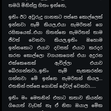
තමයි මිනිස්සු හිතං ඉන්නෙ,
ඉතිං ඊට අවුරුදු ගානකට පස්සෙ කොල්ලෙක්
ඉන්නවා සෑම් කියල,එයා සැමරිතන් ගෙ
රසිකයෙක්..එයා හිතන්නෙ සැමරිතන් තාම
ජීවත් වෙනවා කියල,ඉතිං ඔහොම
ඉන්නකොට එයාව දවසක් එයාට කරදර
කරන කොල්ලො වගයකගෙන් එයා අදුරන
එක්කෙනෙක් ඇවිල්ලා එයාව
බේරගන්නවා..ඉතිං සෑම් සැකකරන්න
ගන්නවා මේ ඉන්නෙ සැමරිතන් කියල…
එතනින් පස්සෙ ගොඩක් දේවල් වෙනවා…..
ඉතිං මං මෙතනින් එහාට කතාව කියන්න
ගියොත් වැඩක් නෑ ඒ නිසා ඔයාල මේක