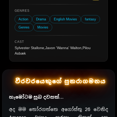
GENRES
Action
Drama
English Movies
fantasy
Genres
Movies
CAST
Sylvester Stallone,Javon 'Wanna' Walton,Pilou
Asbæk
වීරවරයෙකුගේ පුනරාගමනය
හැමෝටම සුබ දවසක්…
අද මම තෝරගත්තෙ අගෝස්තු 26 වෙනිද