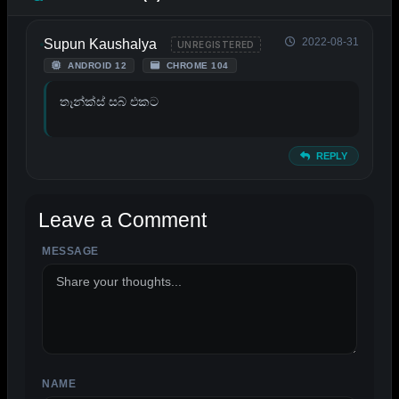
2022-08-31
Supun Kaushalya
UNREGISTERED
ANDROID 12
CHROME 104
තෑන්ක්ස් සබ් එකට
REPLY
Leave a Comment
MESSAGE
ALTERNATIVE:
NAME