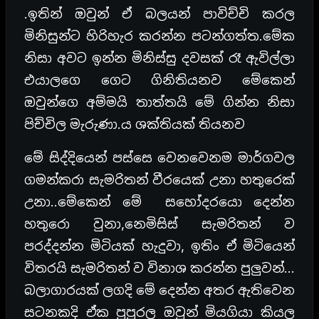
.ඉතින් ඔවුන් ඒ බලයන් පාවිච්චි කරල
මිනිසුන්ට හිරිහැර කරන්න පටන්ගත්ත.මේක
නිසා අවට ඉන්න මිනිස්සු දවසක් රෑ ඇවිල්ලා
එයාලගෙ ගෙට ගිනිතියනව මේකෙන්
ඔවුන්ගෙ අම්මයි තාත්තයි මේ ගින්න නිසා
පිච්චිල මැරුණා.
ය ශක්තියක් තියනව
මේ සිද්දියෙන් පස්සෙ වෙනවෙනම මාර්ගවල
ගමන්කරා සැමරිතන් වීරයෙක් උනා හතුරෙක්
උනා..මේකෙන් මේ සහෝදරයො දෙන්න
හතුරො වුනා,නෙමිසිස් සැමරිතන් ව
පරද්දන්න මිටියක් හැදුවා, ඉතිං ඒ මිටියෙන්
විතරයි සැමරිතන් ව විනාශ කරන්න පුලුවන්…
බලාගාරයක් ලගදි මේ දෙන්න අතර ඇතිවෙන
සටනකදි ඒක පුපුරල ඔවුන් මියගියා කියල