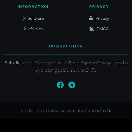
INFORMATION
PRIVACY
Software
Privacy
අපි ගැන
DMCA
INTRODUCTION
Subz.lk
යනු විදේශීය චිත්‍රපට හා ටෙලිකථා මාලාවන්ට සිංහල උපසිරැස
ලබා දෙන ප්‍රමුඛතම වෙබ් අඩවියයි.
© 2015 - 2026 / SUBZ.LK / ALL RIGHTS RESERVED