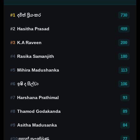
#1
දමිත් ප්‍රියංකර
730
#2
Hasitha Prasad
499
#3
K.A Raveen
200
#4
Rasika Samanjith
180
#5
Mihira Madushanka
113
#6
ඉෂි ද සිල්වා
106
#7
Harshana Prathimal
93
#8
Thamod Godakanda
89
#9
Asitha Madusanka
84
#10
සහන් සුලක්ඛණ
77