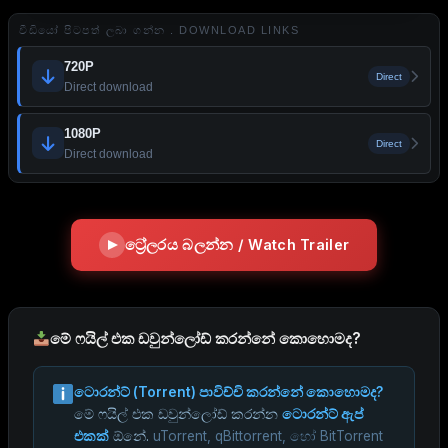
වීඩියෝ පිටපත් ලබා ගන්න . DOWNLOAD LINKS
720P
Direct
Direct download
1080P
Direct
Direct download
ට්‍රේලරය බලන්න / Watch Trailer
මේ ෆයිල් එක ඩවුන්ලෝඩ් කරන්නේ කොහොමද?
ටොරන්ට් (Torrent) පාවිච්චි කරන්නේ කොහොමද?
මේ ෆයිල් එක ඩවුන්ලෝඩ් කරන්න
ටොරන්ට් ඇප්
එකක්
ඕනේ.
uTorrent, qBittorrent, හෝ BitTorrent