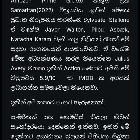
Amozon Prime හරහා නිකුත් උන
Samaritan(2022) චිත්‍රපටය .ඉතින් මේකෙ
ප්
රධාන නිරූපනය කරන්නෙ Sylvester Stallone
ඒ වගේම Javon Walton, Pilou Asbæk,
Natacha Karam වැනි නලු නිලියන් රැසක් මේ
සදහා රංගනයෙන් දායකවෙනව. ඒ වගේම
මේක අධ්
යක්ෂණය කරල තියෙන්නෙ Julius
Avery මහතා.ඉතින් Action ඝණයට අයිති මේ
චිත්‍රපටය 5.9/10 ක IMDB ක අගයක්
ලබාගන්න සමතවෙලා තියෙනවා.
ඉතින් අපි කතාව පැතට හැරුනොත්,
සැමරිතන් සහ නෙමිසිස් කියලා නිවුන්
සහෝදරයො දෙන්නෙක් ඉන්නව. ඉතින් මේ
දෙන්නට අසාමාන්‍ය බලයන් පිහිටලා තිබුනා