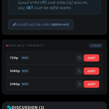
ඔයාගේ ෆෝන් / PC එකේ ඉන්ස්ටෝල් කරගෙන,
පහල
GET
බටන් එක ක්ලික් කරන්න.
ටොරන්ට් ඇප් එක ගන්න (qBittorrent)
AVAILABLE TORRENTS
3 FILES
720p
GET
WEB
1080p
GET
WEB
2160p
GET
WEB
DISCUSSION (1)