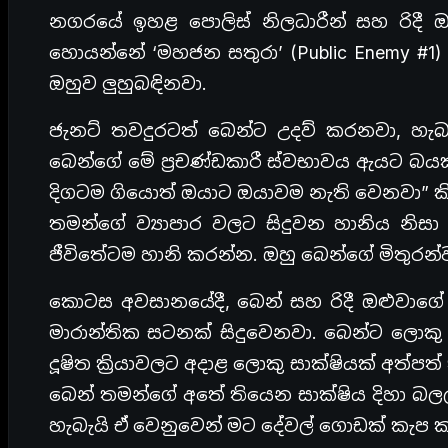
නගරයේ ඉහළ පොලිස් නිලධාරීන් සහ රිදී ඔ
හොයන්නේ ‘මහජන සතුරා’ (Public Enemy #1
ඔහුව ලුහුබඳිනවා.
ජැනට් තවදුරටත් බෙන්ට උදව් කරනවා, හැ
බෙන්ගේ මේ ප්‍රචණ්ඩකාරී ස්වභාවය ඇයට බය
දිගටම ගියොත් ඔයාට ඔයාවම නැති වෙනවා” ක
තමන්ගේ ව්‍යාපාර වලට සිදුවන හානිය නිස
ජීවිතේටම හානි කරන්න. ඔහු බෙන්ගේ මිතුරන
කොටස අවසානයේදී, බෙන් සහ රිදී ඔළුවාගේ
මාරාන්තික සටනක් සිදුවෙනවා. බෙන්ට ලොකු 
දූෂිත ක්‍රියාවලට අදාළ ලොකු සාක්ෂියක් අත්ප
බෙන් තමන්ගේ අතේ තියෙන සාක්ෂිය දිහා බලල
හැබැයි ඒ වෙනුවෙන් මට දේවල් ගොඩක් කැප 