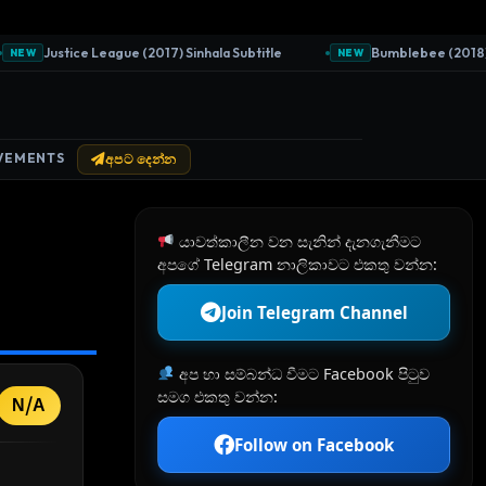
Justice League (2017) Sinhala Subtitle
Bumblebee (2018) Sinh
EW
NEW
VEMENTS
අපට දෙන්න
යාවත්කාලීන වන සැනින් දැනගැනීමට
අපගේ Telegram නාලිකාවට එකතු වන්න:
Join Telegram Channel
අප හා සම්බන්ධ වීමට Facebook පිටුව
සමග එකතු වන්න:
N/A
Follow on Facebook