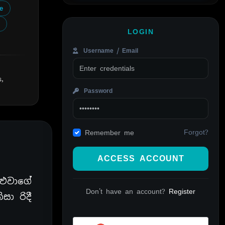
e
LOGIN
Username / Email
s,
Password
Forgot?
Remember me
ACCESS ACCOUNT
ඔළුවාගේ
Don't have an account?
Register
ා රිදී