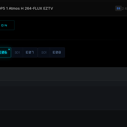
DP5 1 Atmos H 264-FLUX EZTV
2.
E6
ION
E06
S01
E07
S01
E08