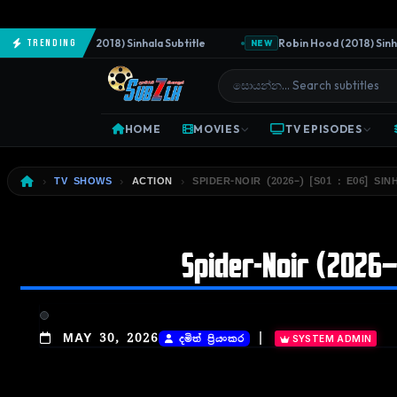
The Predator (2018) Sinhala Subtitle
Robin Hood (2018) Sinhala 
Trending
NEW
HOME
MOVIES
TV EPISODES
TV SHOWS
ACTION
SPIDER-NOIR (2026–) [S01 : E06] SI
Spider-Noir (2026–)
|
MAY 30, 2026
දමිත් ප්‍රියංකර
SYSTEM ADMIN