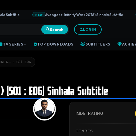
Subtitle
Avengers: Infinity War (2018) Sinhala Subtitle
NEW
N
Search
LOGIN
TV SERIES
TOP DOWNLOADS
SUBTITLERS
ACHIE
NHALA… · S01 E06
 [S01 : E06] Sinhala Subtitle
IMDB RATING
GENRES