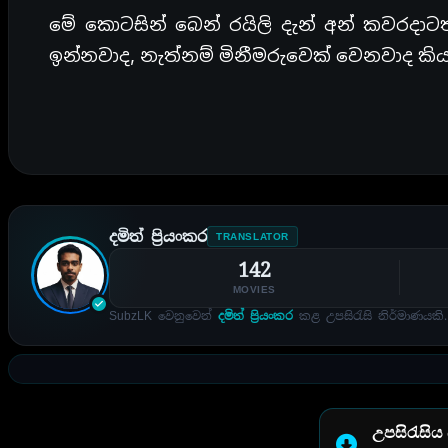
මේ කොටසින් බෙන් රයිලි දැන් අන් කවරදාට
ඉන්නවාද, නැත්නම් මිනීමරුවෙක් වෙනවාද කි
දමිත් ප්‍රියංකර
TRANSLATOR
142
MOVIES
SubzLK වෙනුවෙන්
දමිත් ප්‍රියංකර
කළ උපසිරැසි නිර්මාණයකි.
උපසිරැසිය