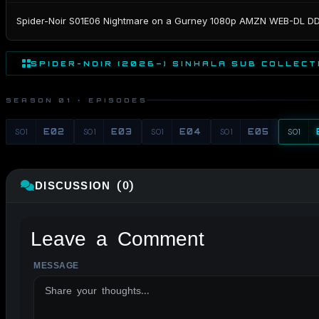
Spider-Noir S01E06 Nightmare on a Gurney 1080p AMZN WEB-DL D
SPIDER-NOIR (2026–) SINHALA SUB COLLECT
SEASON 01 · EPISODES
S01
E02
S01
E03
S01
E04
S01
E05
S01
DISCUSSION (0)
Leave a Comment
MESSAGE
ALTERNATIVE: