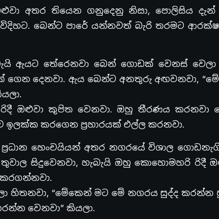
ළුවා අතර තියෙන ගනුදෙනු නිසා, පොලිසිය දැන්
) විදිහට. බෙන්ට පාරේ යන්නවත් බැරි තරමට ආරක්
බැයි ඇයට තේරෙනවා බෙන් ගොඩක් වෙනස් වෙලා 
ක් ගෙන දෙනවා. ඇය බෙන්ට අනතුරු අඟවනවා, “මේ 
ියලා.
ා රිදී ඔළුවා කුපිත වෙනවා. ඔහු තීරණය කරනවා 
්ව ඉලක්ක කරගෙන ප්‍රහාරයක් එල්ල කරනවා.
 ප්‍රධාන හෙංචයියන් අතර නගරයේ විශාල ගොඩනැගි
තුවාල සිදුවෙනවා, හැබැයි ඔහු කොහොමහරි රිදී 
ත් කරගන්නවා.
ා හිතනවා, “මේකෙන් මට මේ නගරය සුද්ද කරන්න ප
කරන්න වෙනවා” කියලා.