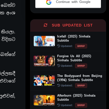
Continue with Google
 බෙන්ව
Alternative:
ෂක අංශ
SUB UPDATED LIST
කියලා.
Icefall (2025) Sinhala
විදිහට
Subtitle
Updated:
BRRIP
බෙන්ගේ
Forgive Us All (2025)
Sinhala Subtitle
Updated:
BRRIP
ල්ලකදී
The Bodyguard from Beijing
(1994) Sinhala Subtitle
ඔළුවාගේ
Updated:
BRRIP
Afterburn (2025) Sinhala
ුළුවන්,
Subtitle
Updated:
BRRIP