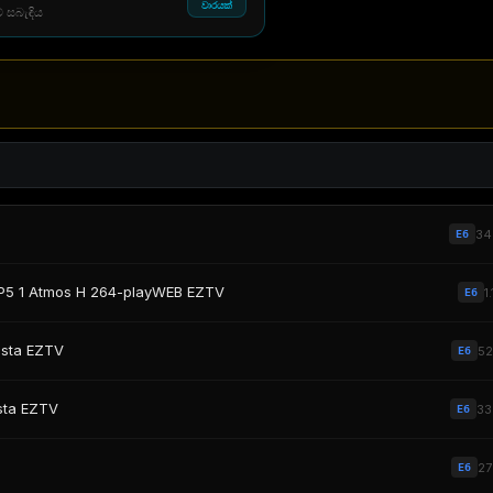
වාරයක්
් සබැඳිය
3
E6
P5 1 Atmos H 264-playWEB EZTV
1
E6
usta EZTV
5
E6
sta EZTV
3
E6
2
E6