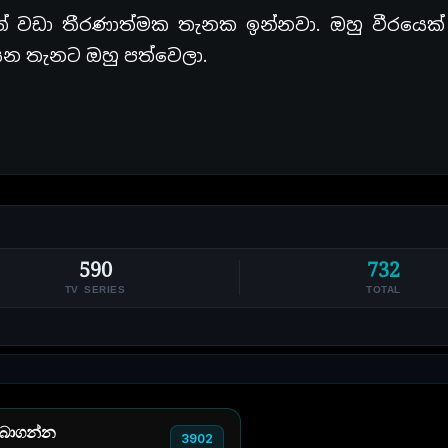
ත් වඩා තීරණාත්මක තැනක ඉන්නවා. ඔහු වීරයෙක් 
යන තැනට ඔහු පත්වෙලා.
590
732
TV SERIES
TOTAL
 බාගන්න
3902