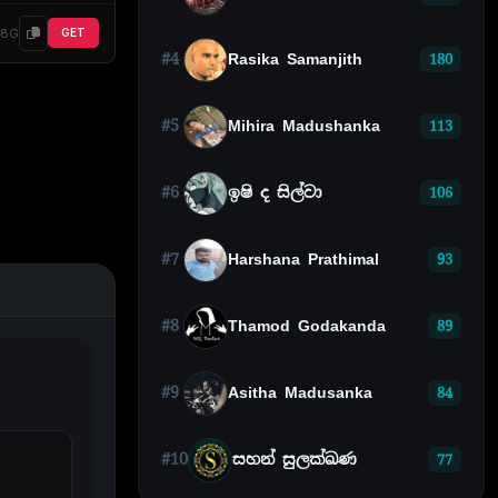
68G
GET
#4
Rasika Samanjith
180
#5
Mihira Madushanka
113
#6
ඉෂි ද සිල්වා
106
#7
Harshana Prathimal
93
#8
Thamod Godakanda
89
#9
Asitha Madusanka
84
#10
සහන් සුලක්ඛණ
77