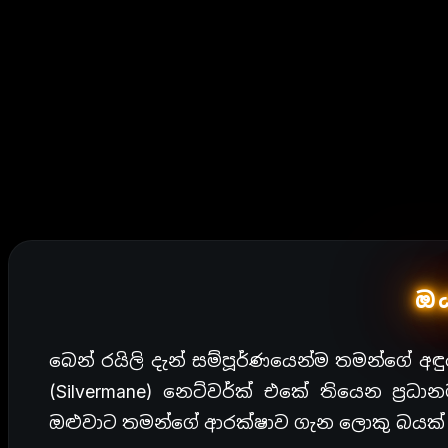
ඔය
බෙන් රයිලි දැන් සම්පූර්ණයෙන්ම තමන්ගේ අඳු
(Silvermane) නෙට්වර්ක් එකේ තියෙන ප්‍ර
ඔළුවාට තමන්ගේ ආරක්ෂාව ගැන ලොකු බයක්