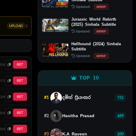
Updated:
BRRIP
Jurassic World Rebirth
(2025) Sinhala Subtitle
UPLOAD
Updated:
BRRIP
Hellhound (2024) Sinhala
Subtitle
Updated:
BRRIP
48M
GET
TOP 10
.17G
GET
22M
#1
දමිත් ප්‍රියංකර
GET
732
38M
GET
#2
Hasitha Prasad
499
76M
GET
#3
K.A Raveen
200