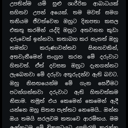
උපතින්ම යම් සුළු ශාරීරික ආබාධයක්
සහිතව උපන් අයෙක්. තම මවත් සමග
තනියම ජීවත්වෙන ඔහුට දිනපතා කසල
එකතු කරමින් යද්දි ඔහුට අතවනන කුඩා
දරුවෙක් ඉන්නවා. කතාබහ කර නැතත් ඔහු
තමන්ට කරුණාවන්තව සිනහවකින්,
අතවැනීමෙන් සංග්‍රහ කරන මේ දරුවාට
හිතවත්. ඒත් දවසක ඔහුට දැනගන්නට
ලැබෙනවා මේ දරුවා අතුරුදන්ව ඇති බවට.
ඔහු නිසඟයෙන්ම මේ ගැන සෙවීමට
පටන්ගන්නවා දරුවාට ඇති හිතවත්කම
නිසාම. නමුත් එය කෙමෙන් කෙමෙන් ඇදී
යන්නෙ ඔහු සිතන පැත්තට නෙමෙයි.. ඔන්න
ඔය තමයි සරලවම කතාවෙ ආරම්භය. මම
ඇත්තටම මේ චිත්‍රපටයට උපසිරැසි කරන්න