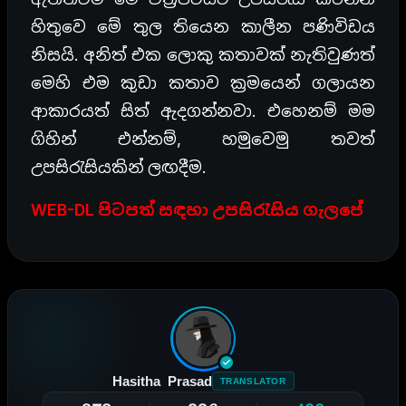
හිතුවෙ මේ තුල තියෙන කාලීන පණිවිඩය
නිසයි. අනිත් එක ලොකු කතාවක් නැතිවුණත්
මෙහි එම කුඩා කතාව ක්‍රමයෙන් ගලායන
ආකාරයත් සිත් ඇදගන්නවා. එහෙනම් මම
ගිහින් එන්නම්, හමුවෙමු තවත්
උපසිරැසියකින් ලඟදීම.
WEB-DL පිටපත් සඳහා උපසිරැසිය ගැලපේ
Hasitha Prasad
TRANSLATOR