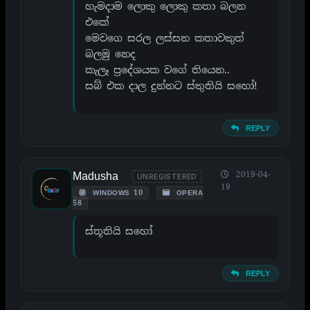
හැමදාම ලොකු ලොකු කතා බලන
එකේ
මෙවගෙ සරල ලස්සන කතාවකුත්
බලමු නෙද
කැලෑ ප්‍රදේශයක වගේ තියෙන..
සබ් එක දාල දුන්නට ස්තුතියි සහෝ!
REPLY
Madusha
2019-04-
UNREGISTERED
19
WINDOWS 10
OPERA
58
ස්තූතියි සහෝ
REPLY