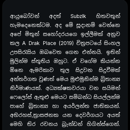
ආයුබෝවන් අදත් Subzlk හිතවතුන්
හැමදෙනෙක්ටම. අද මේ සූදානම් වෙන්නෙ
අපේ මිතුන් සහෝදරයගෙ ඉල්ලීමක් අනුව
කල A Drak Place (2019) චිත්‍රපටයේ සිංහල
උපසිරැසිය ඔබවෙත ගෙන එන්නයි. ඉතින්
මුලින්ම ස්තූතිය ඔහුට. ඒ වගේම කියන්න
ඕනෙ ඇමරිකාව තුල සිදුවන සිදුවීමක්
අන්තර්ගත වුණත් මෙය මුළුමුනින්ම බ්‍රිතාන්‍ය
නිර්මාණයක්. අධ්‍යක්ෂකවරයා වන සයිමන්
ෆෙලෝස් ඇතුළු මෙයට සම්බන්ධ සියල්ලන්ම
පාහේ බ්‍රිතාන්‍ය හා අයර්ලන්ත ජාතිකයන්.
අභිරහස්,ත්‍රාසජනක යන දෙවර්ගයට අයත්
මෙහි තිර රචනය බ්‍රැන්ඩන් හිගින්ස්ගෙන්.