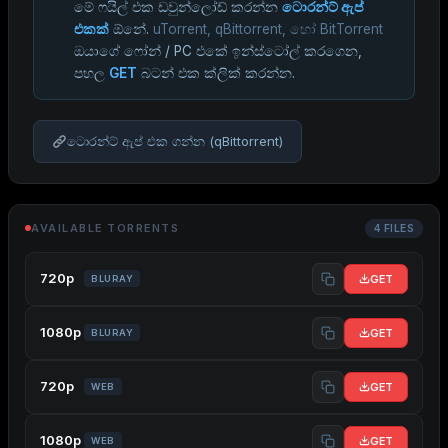
මේ ෆයිල් එක ඩවුන්ලෝඩ් කරන්න
ටොරන්ට් ඇප්
එකක්
ඕනේ.
uTorrent, qBittorrent, හෝ BitTorrent
ඔයාගේ ෆෝන් / PC එකේ ඉන්ස්ටෝල් කරගෙන,
පහල
GET
බටන් එක ක්ලික් කරන්න.
ටොරන්ට් ඇප් එක ගන්න (qBittorrent)
AVAILABLE TORRENTS
4 FILES
720p
GET
BLURAY
1080p
GET
BLURAY
720p
GET
WEB
1080p
GET
WEB