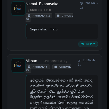
Namal Ekanayake
2019-04-
21
UNREGISTERED
ANDROID 4.2
CHROME
66
Supiri eka. .maru
REPLY
Mithun
2019-04-
UNREGISTERED
21
ANDROID 8
CHROME
73
අවදානම එහෙ,මෙහෙ යන් නැති හොද
කතාවක් අන්තර්ගත වෙලා තියෙනවා
මුවි එකේ.. එක හුස්මට මුවි එක
බලන්න පුලුවන්. පොස්ට් එකේ විස්තර
කරල තියෙනවා වගේ ලොකු කතාවක්
නැතිඋනත් ,චිත්‍රපටය ගලාගෙන යන