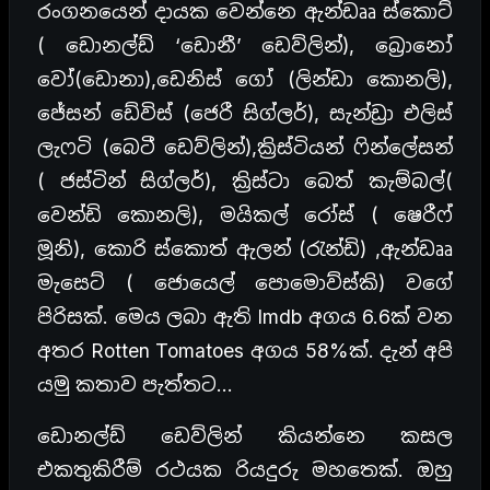
රංගනයෙන් දායක වෙන්නෙ ඇන්ඩෲ ස්කොට්
( ඩොනල්ඩ් ‘ඩොනී’ ඩෙව්ලින්), බ්‍රොනෝ
වෝ(ඩොනා),ඩෙනිස් ගෝ (ලින්ඩා කොනලි),
ජේසන් ඩේවිස් (ජෙරී සිග්ලර්), සැන්ඩ්‍රා එලිස්
ලැෆටි (බෙටී ඩෙව්ලින්),ක්‍රිස්ටියන් ෆින්ලේසන්
( ජස්ටින් සිග්ලර්), ක්‍රිස්ටා බෙත් කැම්බල්(
වෙන්ඩි කොනලි), මයිකල් රෝස් ( ෂෙරීෆ්
මූනි), කොරි ස්කොත් ඇලන් (රැන්ඩි) ,ඇන්ඩෲ
මැසෙට් ( ජොයෙල් පොමොව්ස්කි) වගේ
පිරිසක්. මෙය ලබා ඇති Imdb අගය 6.6ක් වන
අතර Rotten Tomatoes අගය 58%ක්. දැන් අපි
යමු කතාව පැත්තට…
ඩොනල්ඩ් ඩෙව්ලින් කියන්නෙ කසල
එකතුකිරීම් රථයක රියදුරු මහතෙක්. ඔහු