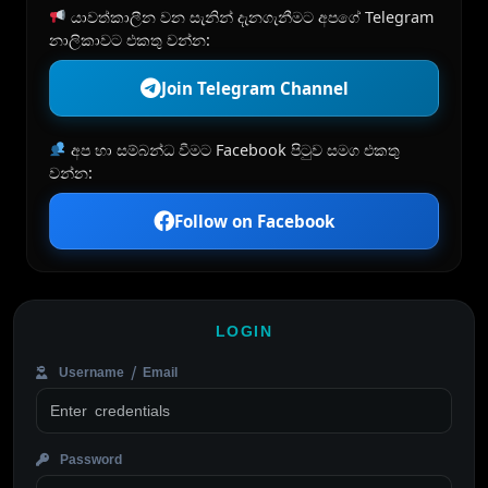
යාවත්කාලීන වන සැනින් දැනගැනීමට අපගේ Telegram
නාලිකාවට එකතු වන්න:
Join Telegram Channel
අප හා සම්බන්ධ වීමට Facebook පිටුව සමග එකතු
වන්න:
Follow on Facebook
LOGIN
Username / Email
Password