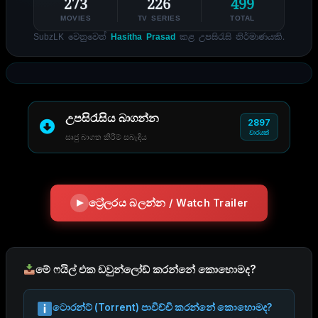
273
226
499
MOVIES
TV SERIES
TOTAL
SubzLK වෙනුවෙන්
Hasitha Prasad
කළ උපසිරැසි නිර්මාණයකි.
උපසිරැසිය බාගන්න
2897
වාරයක්
සෘජු බාගත කිරීම් සබැඳිය
ට්‍රේලරය බලන්න / Watch Trailer
මේ ෆයිල් එක ඩවුන්ලෝඩ් කරන්නේ කොහොමද?
ටොරන්ට් (Torrent) පාවිච්චි කරන්නේ කොහොමද?