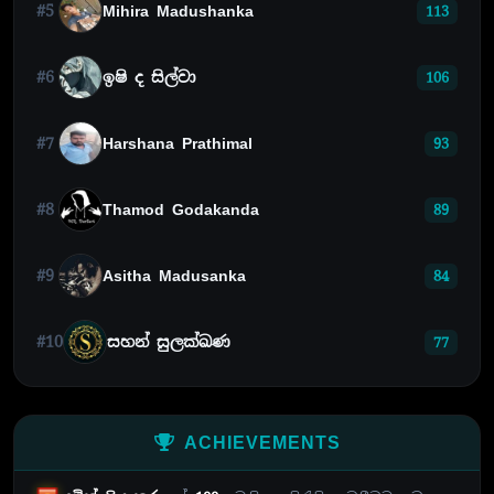
#5
Mihira Madushanka
113
#6
ඉෂි ද සිල්වා
106
#7
Harshana Prathimal
93
#8
Thamod Godakanda
89
#9
Asitha Madusanka
84
#10
සහන් සුලක්ඛණ
77
ACHIEVEMENTS