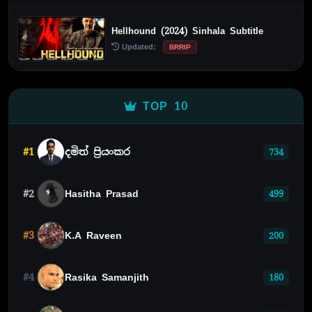
Hellhound (2024) Sinhala Subtitle
Updated:
BRRIP
TOP 10
#1
දමිත් ප්‍රියංකර
734
#2
Hasitha Prasad
499
#3
K.A Raveen
200
#4
Rasika Samanjith
180