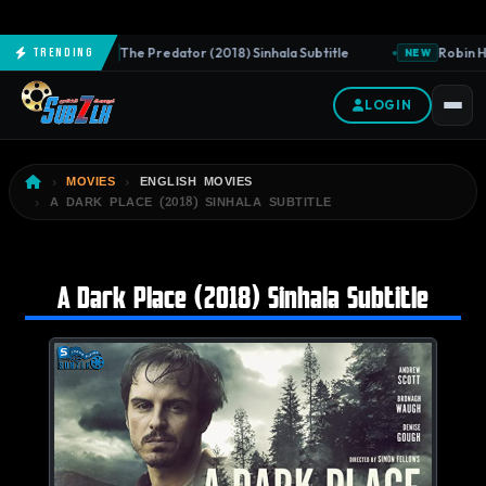
The Predator (2018) Sinhala Subtitle
Robin Ho
Trending
NEW
NEW
LOGIN
MOVIES
ENGLISH MOVIES
A DARK PLACE (2018) SINHALA SUBTITLE
A Dark Place (2018) Sinhala Subtitle