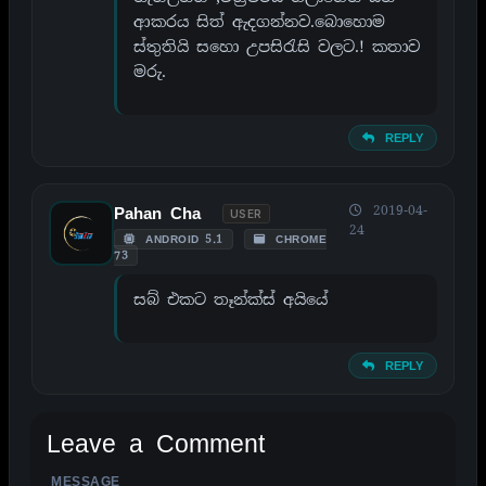
ආකරය සිත් ඇදගන්නව.බොහොම
ස්තුතියි සහො උපසිරැසි වලට.! කතාව
මරු.
REPLY
2019-04-
Pahan Cha
USER
24
ANDROID 5.1
CHROME
73
සබ් එක⁣ට තෑන්ක්ස් අයියේ
REPLY
Leave a Comment
MESSAGE
ALTERNATIVE: