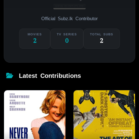
NEW SUBTITLER
Official Subz.lk Contributor
MOVIES
TV SERIES
TOTAL SUBS
2
0
2
Latest Contributions