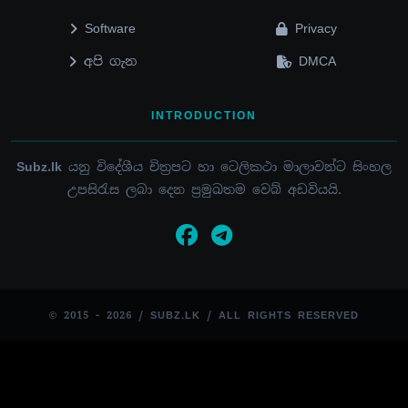
Software
Privacy
අපි ගැන
DMCA
INTRODUCTION
Subz.lk
යනු විදේශීය චිත්‍රපට හා ටෙලිකථා මාලාවන්ට සිංහල
උපසිරැස ලබා දෙන ප්‍රමුඛතම වෙබ් අඩවියයි.
© 2015 - 2026 / SUBZ.LK / ALL RIGHTS RESERVED