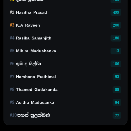
#2
Hasitha Prasad
499
#3
K.A Raveen
200
#4
Rasika Samanjith
180
#5
Mihira Madushanka
113
#6
ඉෂි ද සිල්වා
106
#7
Harshana Prathimal
93
#8
Thamod Godakanda
89
#9
Asitha Madusanka
84
#10
සහන් සුලක්ඛණ
77