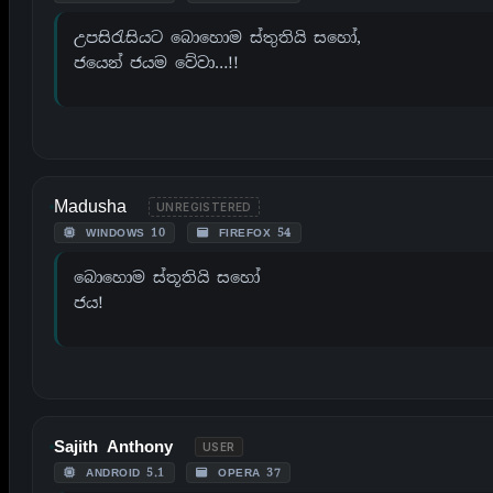
උපසිරැසියට බොහොම ස්තුතියි සහෝ,
ජයෙන් ජයම වේවා…!!
Madusha
UNREGISTERED
WINDOWS 10
FIREFOX 54
බොහොම ස්තූතියි සහෝ
ජය!
Sajith Anthony
USER
ANDROID 5.1
OPERA 37