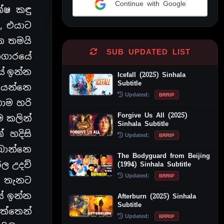
Continue with Google
ක්ෂ කඳු
Alternative:
, එයාට
යක තමයි
SUB UPDATED LIST
ාගාරයේ
යේ ඉන්න
Icefall (2025) Sinhala
Subtitle
යෙන්නෙ
Updated:
BRRIP
ොම හරි
Forgive Us All (2025)
 කලින්
Sinhala Subtitle
 හදිසි
Updated:
BRRIP
බාන්නෙ
The Bodyguard from Beijing
ල උදව්
(1994) Sinhala Subtitle
Updated:
BRRIP
ු තැනට
ේ ඉන්න
Afterburn (2025) Sinhala
Subtitle
ත්තෙන්
Updated:
BRRIP