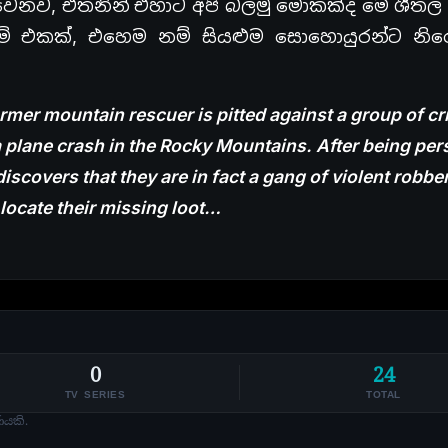
ෙනව, එතනින් එහාට අපි බලමු මොකක්ද මේ ශීතල 
ිල්ම් එකක්, එහෙම නම් සියළුම සොහොයුරන්ට නි
ormer mountain rescuer is pitted against a group of cr
 a plane crash in the Rocky Mountains. After being pe
iscovers that they are in fact a gang of violent robbe
 locate their missing loot…
0
24
TV SERIES
TOTAL
ණයකි.