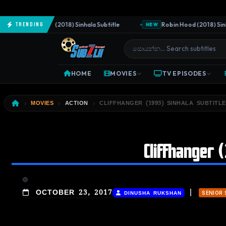
The Predator (2018) Sinhala Subtitle
Robin Hood (2018) Sinhala
Trending
NEW
HOME
MOVIES
TV EPISODES
MOVIES
ACTION
CLIFFHANGER (1993) SINHALA SUBTITLE
Cliffhanger (
|
OCTOBER 23, 2017
DINUSHA RUKSHAN
SENIOR 