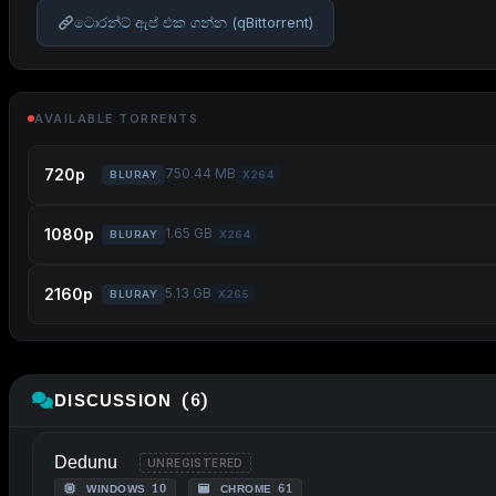
ටොරන්ට් ඇප් එක ගන්න (qBittorrent)
AVAILABLE TORRENTS
720p
750.44 MB
BLURAY
X264
1080p
1.65 GB
BLURAY
X264
2160p
5.13 GB
BLURAY
X265
DISCUSSION (6)
Dedunu
UNREGISTERED
WINDOWS 10
CHROME 61