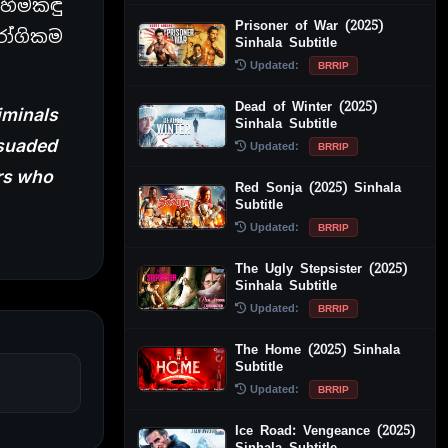
හිමකඳු
Prisoner of War (2025)
රෝගිකම
Sinhala Subtitle
Updated:
BRRIP
Dead of Winter (2025)
iminals
Sinhala Subtitle
rsuaded
Updated:
BRRIP
rs
who
Red Sonja (2025) Sinhala
Subtitle
Updated:
BRRIP
The Ugly Stepsister (2025)
Sinhala Subtitle
Updated:
BRRIP
The Home (2025) Sinhala
Subtitle
Updated:
BRRIP
Ice Road: Vengeance (2025)
Sinhala Subtitle