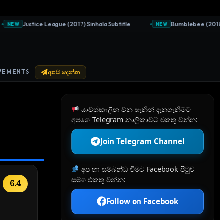
Justice League (2017) Sinhala Subtitle
Bumblebee (2018) Sin
NEW
NEW
VEMENTS
අපට දෙන්න
යාවත්කාලීන වන සැනින් දැනගැනීමට
අපගේ Telegram නාලිකාවට එකතු වන්න:
Join Telegram Channel
අප හා සම්බන්ධ වීමට Facebook පිටුව
සමග එකතු වන්න:
6.4
Follow on Facebook