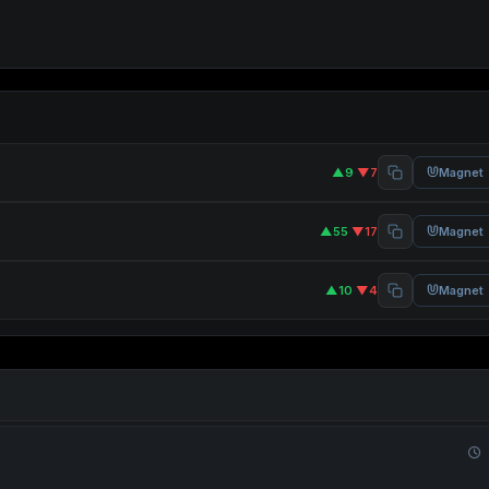
▲9
·
▼7
Magnet
▲55
·
▼17
Magnet
▲10
·
▼4
Magnet