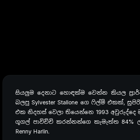
සියලුම දෙනාට හොඳක්ම වෙන්න කියල ප්‍ර
බලපු Sylvester Stallone ගෙ ෆිල්ම් එකක්, සුපිර
එක නිදහස් වෙලා තියෙන්නෙ 1993 අවුරුද්දෙ 
ගූගල් පාවිච්චි කරන්නන්ගෙ කැමැත්ත 84% 
Renny Harlin.