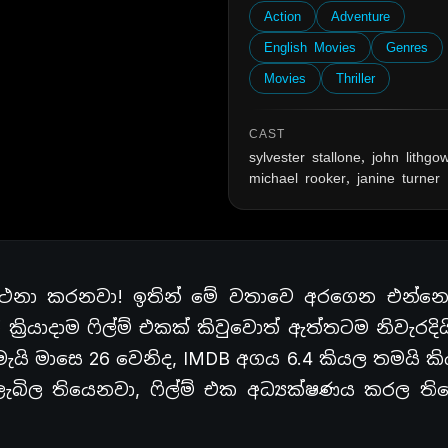
Action
Adventure
English Movies
Genres
Movies
Thriller
CAST
sylvester stallone, john lithgo
michael rooker, janine turner
ාර්ථනා කරනවා! ඉතින් මේ වතාවෙ අරගෙන එන්න
ි ක්‍රියාදාම ෆිල්ම් එකක් කිවුවොත් ඇත්තටම නිවැරදියි
මැයි මාසෙ 26 වෙනිද, IMDB අගය 6.4 කියල තමයි ක
ලැබිල තියෙනවා, ෆිල්ම් එක අධ්‍යක්ෂණය කරල ති