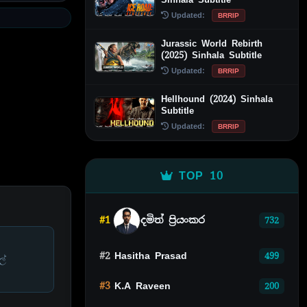
Updated:
BRRIP
Jurassic World Rebirth
(2025) Sinhala Subtitle
Updated:
BRRIP
Hellhound (2024) Sinhala
Subtitle
Updated:
BRRIP
TOP 10
#1
දමිත් ප්‍රියංකර
732
#2
Hasitha Prasad
499
ල්
#3
K.A Raveen
200