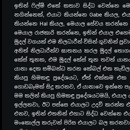
ඉතින් ෆිල්ම් එකේ කතාව සිද්ධ වෙන්නෙ මෙහෙ
නගින්නෙක්, එයාට කියන්නෙ Gabe කියල, එය
කියන්නෙ Hal කියල, මෙයාල සේවය කරන්නෙ රා
මෙයාල රාජකාරි කරන්නෙ, ඉතින් එයාල එහ
මුදල් වගයක් එම නිලධාරීන් විසින් ගුවනින් 
අනිත් නිලධාරීන්ව ඝාතනය කරල මුදල් තොග
කේස් තුනක, එම මුදල් කේස් තුන තවත් ය
යානා දෙක සම්බන්ධ කරන කේබල් එක කැඩිල 
කියපු හිමකඳු ප්‍රදේශයට, ඒත් එක්කම එක
ගොඩබෑමක් සිදු කරනව, ඒ යානාවෙ ඉන්නෙ පැ
මම කලින් කියපු හිමකඳු ප්‍රදේශයටමයි, එ
ඉල්ලනවා, ඊට පස්සෙ එයාලට උදව් කරන්න එ
එනව, ඉතින් එතනින් එහාට සිද්ධ වෙන්නෙ 
මංකොල්ල කරුවන් පිරිස එයාලට බල කරනවා 