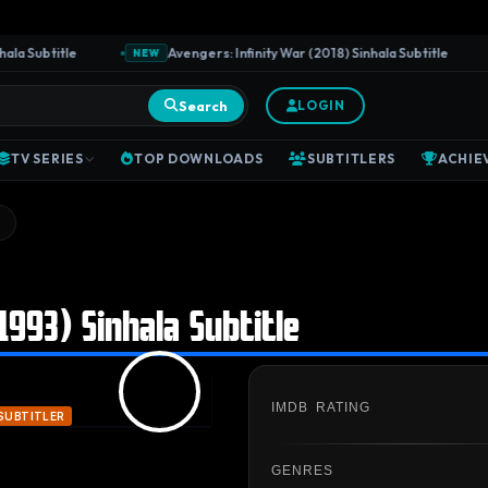
 Subtitle
Avengers: Infinity War (2018) Sinhala Subtitle
NEW
Search
LOGIN
TV SERIES
TOP DOWNLOADS
SUBTITLERS
ACHIE
1993) Sinhala Subtitle
IMDB RATING
SUBTITLER
GENRES