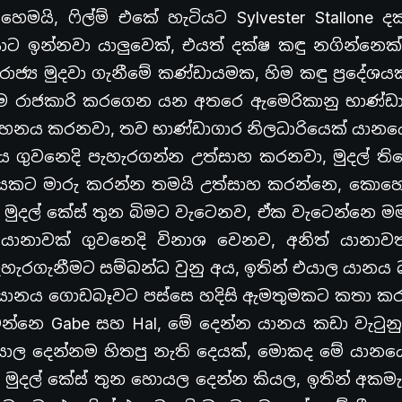
මයි, ෆිල්ම් එකේ හැටියට Sylvester Stallone ද
ාට ඉන්නවා යාලුවෙක්, එයත් දක්ෂ කඳු නගින්නෙක්
ජ්‍ය මුදවා ගැනීමේ කණ්ඩායමක, හිම කඳු ප්‍රදේශ
ෙම රාජකාරි කරගෙන යන අතරෙ ඇමෙරිකානු භාණ්ඩ
ප්‍රවාහනය කරනවා, තව භාණ්ඩාගාර නිලධාරියෙක් යාන
ය ගුවනෙදි පැහැරගන්න උත්සාහ කරනවා, මුදල් ති
ානයකට මාරු කරන්න තමයි උත්සාහ කරන්නෙ, කොහ
මුදල් කේස් තුන බිමට වැටෙනව, ඒක වැටෙන්නෙ මම
 යානාවක් ගුවනෙදි විනාශ වෙනව, අනිත් යානාවත්
හැරගැනීමට සම්බන්ධ වුනු අය, ඉතින් එයාල යානය 
යාල යානය ගොඩබෑවට පස්සෙ හදිසි ඇමතුමකට කතා කර
න්නෙ Gabe සහ Hal, මේ දෙන්න යානය කඩා වැටුන
එයාල දෙන්නම හිතපු නැති දෙයක්, මොකද මේ යානය
මුදල් කේස් තුන හොයල දෙන්න කියල, ඉතින් අකමැ