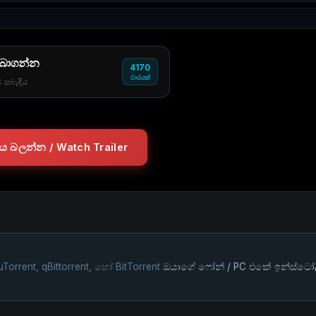
 බාගන්න
4170
වාරයක්
් සබැඳිය
ලරය බලන්න / Watch Trailer
uTorrent, qBittorrent, හෝ BitTorrent
ඔයාගේ ෆෝන් / PC එකේ ඉන්ස්ටෝ