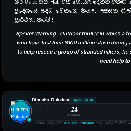
හරි Gabe සහ Hal, ඒක හොයල දෙන්න එකඟ ව
ප්‍රදේශයේ සිද්ධ වෙන්නෙ කියල, ලස්සන ෆ
ප්‍රාර්ථනා කරමි!!
Spoiler Warning : Outdoor thriller in which a f
who have lost their $100 million stash during
to help rescue a group of stranded hikers, he d
need help to
Dinusha Rukshan
TRANSLATOR
24
MOVIES
SubzLK වෙනුවෙන්
Dinusha Rukshan
කළ උපසිරැසි නිර්මා