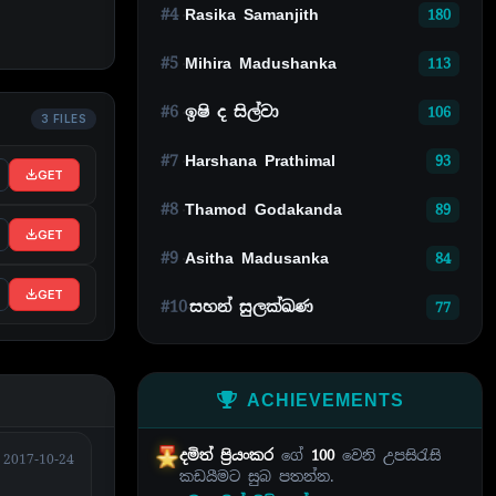
#4
Rasika Samanjith
180
#5
Mihira Madushanka
113
#6
ඉෂි ද සිල්වා
106
3 FILES
#7
Harshana Prathimal
93
GET
#8
Thamod Godakanda
89
GET
#9
Asitha Madusanka
84
GET
#10
සහන් සුලක්ඛණ
77
ACHIEVEMENTS
දමිත් ප්‍රියංකර
ගේ
100
වෙනි උපසිරැසි
2017-10-24
කඩයීමට සුබ පතන්න.