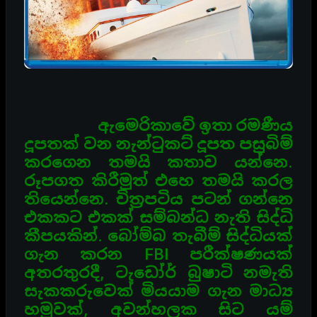
ඇමෙරිකාවේ ඉතා රමණීය
දූපතක් වන නැන්ටුකට් දූපත පසුබිම්
කරගෙන තමයි කතාව
යන්නෙ.
රූපගත කිරීමුත් එහෙ තමයි කරල
තියෙන්නෙ. චිත්‍රපටිය පටන් ගන්නෙ
එකකට එකක් සම්බන්ධ නැති
සිද්ධි
කීපයකින්. බෝම්බ තැබීම් සිද්ධියක්
ගැන කරන FBI පරීක්ෂණයක්
අතරතුරදී, ටැඩෝර් බුෂාටි නමැති
සැකකරුවෙක් මියයාම ගැන මාධ්‍ය
හමුවක්, අවන්හලක සිට යම්