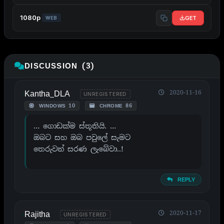
1080p
GET
WEB
DISCUSSION (3)
Kantha_DLA
2020-11-16
UNREGISTERED
WINDOWS 10
CHROME 86
… ගොඩක්ම ස්තූතියි. …
ඔබට සහ ඔබ පවුලේ සැමට
තෙරුවන් සරණ ලැබේවා..!
REPLY
Rajitha
2020-11-17
UNREGISTERED