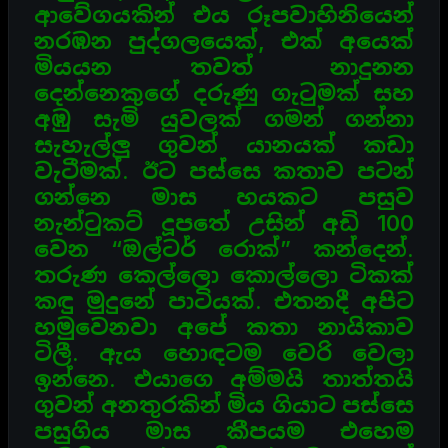
ආවේගයකින් එය රූපවාහිනියෙන්
නරඹන
පුද්ගලයෙක්, එක් අයෙක්
මියයන තවත් නාදුනන
දෙන්නෙකුගේ දරුණු ගැටුමක් සහ
අඹු සැමි යුවලක් ගමන්
ගන්නා
සැහැල්ලු ගුවන් යානයක් කඩා
වැටීමක්. ඊට පස්සෙ කතාව පටන්
ගන්නෙ මාස හයකට පසුව
නැන්ටුකට්
දූපතේ උසින් අඩි 100
වෙන “ඔල්ටර් රොක්” කන්දෙන්.
තරුණ කෙල්ලො කොල්ලො ටිකක්
කඳු මුදුනේ
පාටියක්. එතනදී අපිට
හමුවෙනවා අපේ කතා නායිකාව
ටිලී. ඇය හොඳටම වෙරි වෙලා
ඉන්නෙ. එයාගෙ අම්මයි
තාත්තයි
ගුවන් අනතුරකින් මිය ගියාට පස්සෙ
පසුගිය මාස කීපයම එහෙම