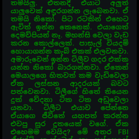
තමයිලු. එතනදී එයාට අලුත්
යාලුවෙක්
අඳුරගන්න ලැබෙනවා. ඒ
තමයි නිකෝ. පිට රටකින් එහෙට
ඇවිත් ඉන්න කෙනෙක්. එයාගෙත්
දෙමව්පියන් නෑ.
මහන්සි වෙලා වැඩ
කරන කොල්ලෙක්. පාසැල් වියදම්
හොයාගන්න කැබ් එකක් එලවනවා.
අමාරුවෙන් ඉන්න
ටිලීව ගදර එක්ක
යන්න නිකෝ බාරගන්නවා. ඒකෙන්
මෙයාලගෙ හිතවත් කම වැඩිවෙලා
ඒක ලස්සන ආදරයක්
බවට
පත්වෙනවා. ටිලීගේ හිතේ තියෙන
දුක් වේදනා ටික ටික අඩුවෙලා
යනවා. ටිලීට එයාව පේන්නෙ
ඒයාගෙ
ජීවිතේ යහපත් කරන්න
එවපු සුර දූතයෙක් වගේ. ඒක
එහෙමම වෙයිද? මේ අතර FBI