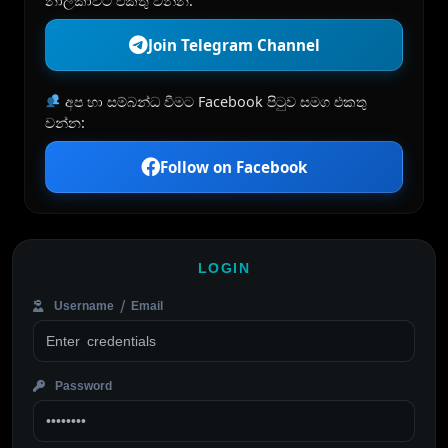
නාලිකාවට එකතු වන්න:
Join Telegram Channel
අප හා සම්බන්ධ වීමට Facebook පිටුව සමග එකතු
වන්න:
Follow on Facebook
LOGIN
Username / Email
Password