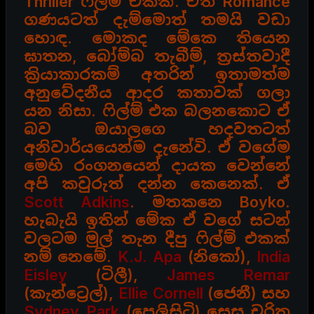
Thriller ෆිල්ම් එකක්. ඒත් Romance
ගණයටත්
දැම්මොත් තමයි වඩා
හොඳ. මොකද මේකෙ තියෙන
ඝාතන, බෝම්බ තැබීම්, ත්‍රස්තවාදී
ක්‍රියාකාරකම්
අතරින් ඉතාමත්ම
අනුවේදනීය ආදර කතාවක් ගලා
යන නිසා. ෆිල්ම් එක බලනකොට ඒ
බව ඔයාලගෙ
හදවතටත්
අනිවාර්යයෙන්ම දැනේවි. ඒ වගේම
මෙහි රංගනයෙන් දායක වෙන්නේ
අපි කවුරුත් දන්න
කෙනෙක්. ඒ
Scott Adkins
. මතකනෙ Boyko.
හැබැයි ඉතින් මේක ඒ වගේ සටන්
වලටම මුල් තැන
දීපු ෆිල්ම් එකක්
නම් නෙමේ.
K.J. Apa
(නිකෝ),
India
Eisley
(ටිලී),
James Remar
(කැන්ට්‍රෙල්),
Ellie Cornell
(ජෙනී) සහ
Sydney Park
(පෙලිසිටි) සෙසු චරිත