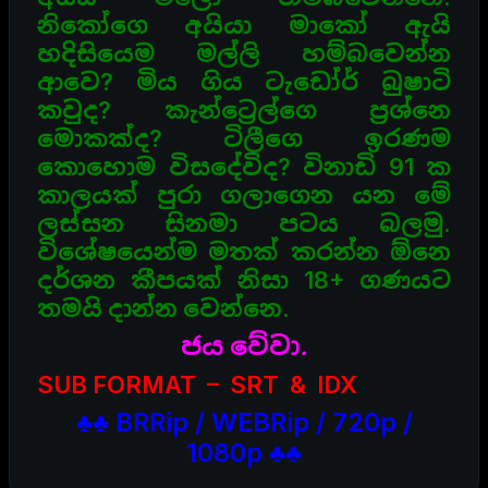
නිකෝගෙ අයියා මාකෝ ඇයි
හදිසියෙම මල්ලි
හම්බවෙන්න
ආවෙ? මිය ගිය ටැඩෝර් බුෂාටි
කවුද? කැන්ට්‍රෙල්ගෙ ප්‍රශ්නෙ
මොකක්ද? ටිලීගෙ ඉරණම
කොහොම
විසදේවිද? විනාඩි 91 ක
කාලයක් පුරා ගලාගෙන යන මේ
ලස්සන සිනමා පටය බලමු.
විශේෂයෙන්ම මතක් කරන්න ඕනෙ
දර්ශන කීපයක් නිසා 18+ ගණයට
තමයි දාන්න වෙන්නෙ.
ජය වේවා.
SUB FORMAT – SRT & IDX
♣♣ BRRip / WEBRip / 720p /
1080p ♣♣