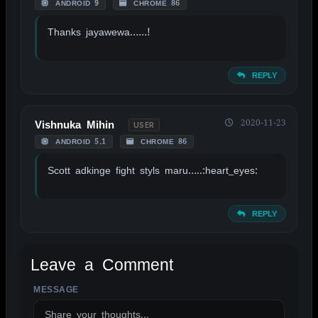
ANDROID 9
CHROME 86
Thanks jayawewa……!
REPLY
2020-11-23
Vishnuka Mihin
USER
ANDROID 5.1
CHROME 86
Scott adkinge fight styls maru…..:heart_eyes:
REPLY
Leave a Comment
MESSAGE
ALTERNATIVE: