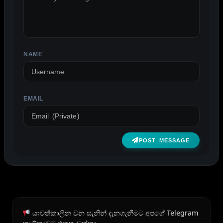
NAME
EMAIL
POST MESSAGE
යාවත්කාලීන වන සැනින් දැනගැනීමට අපගේ Telegram