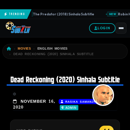
The Predator (2018) Sinhala Subtitle
Robin H
Trending
NEW
NEW
LOGIN
MOVIES
ENGLISH MOVIES
DEAD RECKONING (2020) SINHALA SUBTITLE
Dead Reckoning (2020) Sinhala Subtitle
|
NOVEMBER 16,
RASIKA SAMANJITH
2020
ADMIN