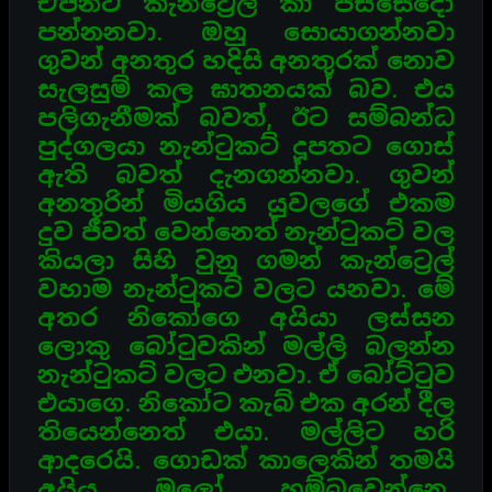
ඒජන්ට් කැන්ට්‍රෙල්
කා පස්සෙදෝ
පන්නනවා. ඔහු සොයාගන්නවා
ගුවන් අනතුර හදිසි අනතුරක් නොව
සැලසුම් කල ඝාතනයක්
බව. එය
පලිගැනීමක් බවත්, ඊට සම්බන්ධ
පුද්ගලයා නැන්ටුකට් දූපතට ගොස්
ඇති බවත් දැනගන්නවා.
ගුවන්
අනතුරින් මියගිය යුවලගේ එකම
දුව ජීවත් වෙන්නෙත් නැන්ටුකට් වල
කියලා සිහි වුනු ගමන් කැන්ට්‍රෙල්
වහාම නැන්ටුකට් වලට යනවා. මේ
අතර නිකෝගෙ අයියා ලස්සන
ලොකු බෝටුවකින් මල්ලි බලන්න
නැන්ටුකට්
වලට එනවා. ඒ බෝට්ටුව
එයාගෙ. නිකෝට කැබ් එක අරන් දීල
තියෙන්නෙත් එයා. මල්ලිට හරි
ආදරෙයි.
ගොඩක් කාලෙකින් තමයි
අයිය මලෝ හම්බවෙන්නෙ.