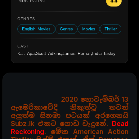
4.4
IMDB RATING
GENRES
English Movies
Genres
Movies
Thriller
CAST
K.J. Apa,Scott Adkins,James Remar,India Eisley
2020 නොවැම්බර් 13
ඇමෙරිකාවේදී නිකුත්වූ තවත්
අලුත්ම සිනමා පටයක් අරගෙනයි
Subz.lk
එකට ගොඩ වැදුනේ.
Dead
Reckoning
. මේක American Action