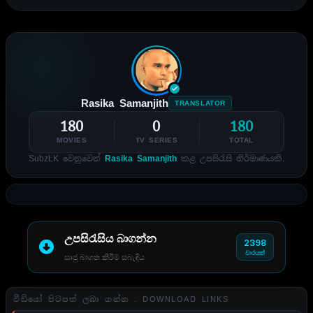
Rasika Samanjith
TRANSLATOR
180
0
180
MOVIES
TV SERIES
TOTAL
SubzLK වෙනුවෙන්
Rasika Samanjith
කළ උපසිරැසි නිර්මාණයකි.
උපසිරැසිය බාගන්න
2398
වාරයක්
සෘජු බාගත කිරීම් සබැඳිය
වීඩියෝ පිටපත් ලබා ගන්න . DOWNLOAD LINKS