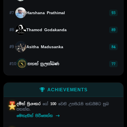
#7
Harshana Prathimal
93
#8
Thamod Godakanda
89
#9
Asitha Madusanka
84
#10
සහන් සුලක්ඛණ
77
ACHIEVEMENTS
දමිත් ප්‍රියංකර
ගේ
100
වෙනි උපසිරැසි කඩයීමට සුබ
පතන්න.
මෙතැනින් පිවිසෙන්න