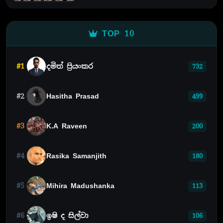
TOP 10
#1
දමිත් ප්‍රියංකර
732
#2
Hasitha Prasad
499
#3
K.A Raveen
200
#4
Rasika Samanjith
180
#5
Mihira Madushanka
113
#6
ඉෂි ද සිල්වා
106