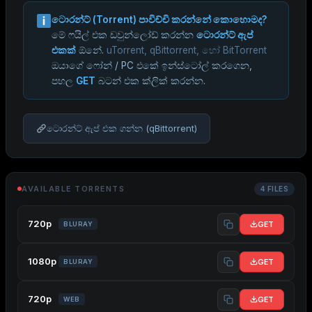
ටොරන්ට් (Torrent) පාවිච්චි කරන්නේ කොහොමද?
මේ ෆයිල් එක ඩවුන්ලෝඩ් කරන්න
ටොරන්ට් ඇප්
එකක්
ඕනේ.
uTorrent, qBittorrent, හෝ BitTorrent
ඔයාගේ ෆෝන් / PC එකේ ඉන්ස්ටෝල් කරගෙන,
පහල
GET
බටන් එක ක්ලික් කරන්න.
ටොරන්ට් ඇප් එක ගන්න (qBittorrent)
AVAILABLE TORRENTS
4 FILES
720p
GET
BLURAY
1080p
GET
BLURAY
720p
GET
WEB