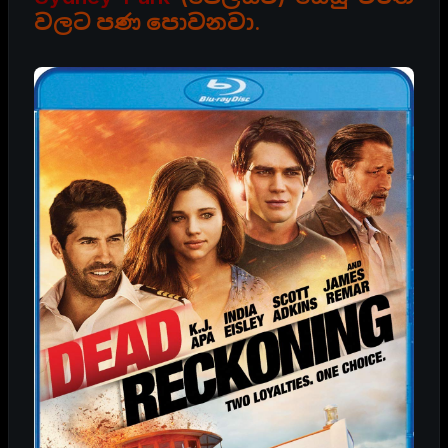
වලට පණ පොවනවා.