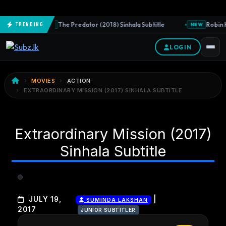
The Predator (2018) Sinhala Subtitle
Robin H
Trending
NEW
NEW
LOGIN
MOVIES
ACTION
EXTRAORDINARY MISSION (2017) SINHALA SUBTITLE
Extraordinary Mission (2017)
Sinhala Subtitle
|
JULY 19,
SUMINDA LAKSHAN
2017
JUNIOR SUBTITLER