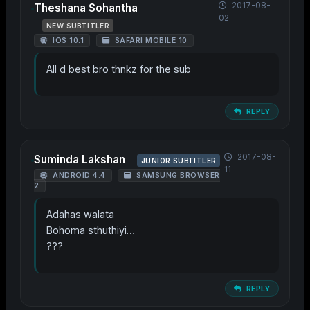
2017-08-
Theshana Sohantha
02
NEW SUBTITLER
IOS 10.1
SAFARI MOBILE 10
All d best bro thnkz for the sub
REPLY
2017-08-
Suminda Lakshan
JUNIOR SUBTITLER
11
ANDROID 4.4
SAMSUNG BROWSER
2
Adahas walata
Bohoma sthuthiyi…
???
REPLY