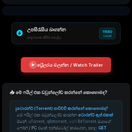
උපසිරැසිය බාගන්න
11680
වාරයක්
සෘජු බාගත කිරීම් සබැඳිය
ට්‍රේලරය බලන්න / Watch Trailer
📥 මේ ෆයිල් එක ඩවුන්ලෝඩ් කරන්නේ කොහොමද?
ℹ️
ටොරන්ට් (Torrent) පාවිච්චි කරන්නේ කොහොමද?
මේ ෆයිල් එක ඩවුන්ලෝඩ් කරන්න
ටොරන්ට් ඇප් එකක්
ඕනේ.
uTorrent, qBittorrent, හෝ BitTorrent
ඔයාගේ
ෆෝන් / PC එකේ ඉන්ස්ටෝල් කරගෙන, පහල
GET