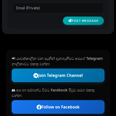
POST MESSAGE
📢 යාවත්කාලීන වන සැනින් දැනගැනීමට අපගේ Telegram
නාලිකාවට එකතු වන්න:
Join Telegram Channel
👥 අප හා සම්බන්ධ වීමට Facebook පිටුව සමග එකතු
වන්න:
Follow on Facebook