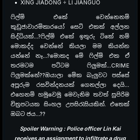
XING JIADONG ÷ LI JIANGUO
ෆිල්ම් එකේ වෙන්නෙනම්
කුඩුජාවාරම්කාරයෝ සෙට් එකක් අල්ලන
සිද්ධියක්…?ෆිල්ම් එකේ ඉතුරු ටිකේ නම්
මොකද්ද වෙන්නේ කියලා මම කියන්න
යන්නේ නෑ…?මොකද මේ ෆිල්ම් එක ඒ
තරමටම පට්ටම ෆිලුමක්…CRIME
ෆිලුමක්නේ??ඔයාලා මේක බැලුවට පස්සේ
අපූරුම රසවින්දනයක් ගෙනල්ලා දෙයි…
එහෙනම් හමුවෙමු මෙවැනිම තවත් සුපිරිම
චිත්‍රපටයක සිංහල උපසිරැසියකින්. එතෙක්
ඔබට ජය…??
Spoiler Warning : Police officer Lin Kai
receives an assignment to infiltrate a drug