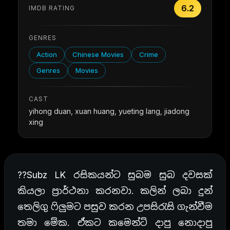
6.2
IMDB RATING
GENRES
Action
Chinese Movies
Crime
Genres
Movies
CAST
yihong duan, xuan huang, yueting lang, jiadong
xing
??Subz LK රසිකයන්ට සුබම සුබ දවසක්
කියලා ප්‍රාර්ථනා කරනවා. කලින් ලබා දුන්
තෙලිගු ෆිලුමට පසුව කරන උපසිරැසි ගැන්වීම
තමා මේක. ඒකට කමෙන්ට් දාපු නොදාපු