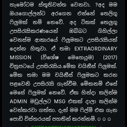
හැමෝටම ස්තූතිවන්ත වෙනවා. ?අද මම
ඔයගොල්ලන්ට අරගෙන එන්නේ තෙලිගු
ෆිලුමක් නම් නෙවේ. අද ටිකක් තෙලුගු
උපසිරැසිකරණයෙන් ඔබ්බට ගිහිල්ලා
වෙනස්ම ආකාරයේ ෆිලුමකට උපසිරැසියක්
දෙන්න හිතුවා. ඒ තමා EXTRAORDINARY
MISSION (විශේෂ මෙහෙයුම) (2017)
චිත්‍රපටයේ උපසිරැසිය.මේක චයිනීස් ෆිලුමක්.
මේක තමා මම චයිනීස් ෆිලුමකට කරන
පළවෙනි උපසිරැසි ගැන්වීම. මේකනම් එසේ
මෙසේ ෆිලුමක් නෙවේ. ඒක හින්දා කලින්ම
ADMIN මඩුල්ලට MSG එකක් දාලා කලින්ම
වෙන්කරවා ගත්තා. දැන් මම ෆිල්ම් එක ගැන
පොඩි විස්තරයක් පහතින් කරන්නම්.☺️☺️☺️