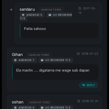
2017-10-
sandaru
UNREGISTERED
13
ANDROID 5
UC BROWSER
11.4
Patta sahooo
2018-01-23
Gihan
UNREGISTERED
ANDROID 7
UC BROWSER 11.5
Ela machn ….. digatama me wage sub dapan
REPLY
2018-01-31
oshan
UNREGISTERED
ANDROID 6
UC BROWSER 11.5