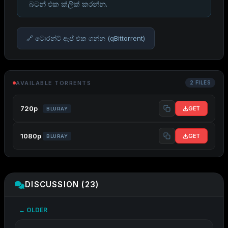
බටන් එක ක්ලික් කරන්න.
🔗 ටොරන්ට් ඇප් එක ගන්න (qBittorrent)
AVAILABLE TORRENTS
2 FILES
720p
GET
BLURAY
1080p
GET
BLURAY
DISCUSSION (23)
← OLDER