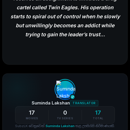
cartel called Twin Eagles. His operation
starts to spiral out of control when he slowly
but unwillingly becomes an addict while
trying to gain the leader’s trust…
Suminda Lakshan
TRANSLATOR
17
0
17
MOVIES
TV SERIES
TOTAL
SubzLK වෙනුවෙන්
Suminda Lakshan
කළ උපසිරැසි නිර්මාණයකි.