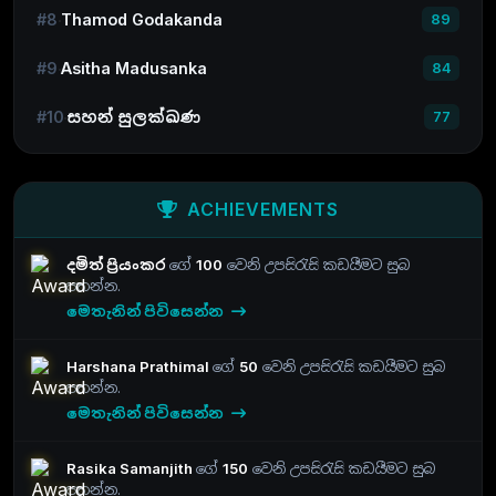
#8
Thamod Godakanda
89
#9
Asitha Madusanka
84
#10
සහන් සුලක්ඛණ
77
ACHIEVEMENTS
දමිත් ප්‍රියංකර
ගේ
100
වෙනි උපසිරැසි කඩයීමට සුබ
පතන්න.
මෙතැනින් පිවිසෙන්න
Harshana Prathimal
ගේ
50
වෙනි උපසිරැසි කඩයීමට සුබ
පතන්න.
මෙතැනින් පිවිසෙන්න
Rasika Samanjith
ගේ
150
වෙනි උපසිරැසි කඩයීමට සුබ
පතන්න.