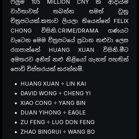
ෆිලුම 105 MILLION CNY ක ආදායම්
වාර්තාවක් තබන්න සමත් වුනු
චිත්‍රපටයක්.කතාව ලියලා තියෙන්නේ FELIX
CHONG විසිනි.CRIME/DRAMA ගණයට
වැටෙන මෙම චිත්‍රපටයේ ප්‍රධාන නළුවා ලෙස
රගපාන්නේ HUANG XUAN විසිනි.මීට
අමතරව අනිත් නළු නිළියෝ ගැනත් පහතින්
පොඩි විස්තරයක් කරන්නම්.
HUANG XUAN ÷ LIN KAI
DAVID WONG ÷ CHENG YI
XIAO CONG ÷ YANG BIN
DUAN YIHONG ÷ EAGLE
ZU FENG ÷ LUO DON FENG
ZHAO BINGRUI ÷ WANG BO