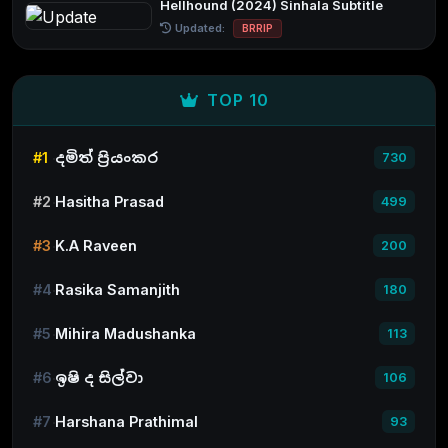
Hellhound (2024) Sinhala Subtitle
Updated:
BRRIP
TOP 10
#1
දමිත් ප්‍රියංකර
730
#2
Hasitha Prasad
499
#3
K.A Raveen
200
#4
Rasika Samanjith
180
#5
Mihira Madushanka
113
#6
ඉෂි ද සිල්වා
106
#7
Harshana Prathimal
93