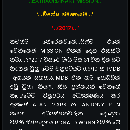
‘…EXTRAORDINARY MISSION…’
‘…
විශේෂ
මෙහෙයුම
…’
‘…(2017)…’
නමින්ම තේරෙනවනේ…ෆිල්ම් එකේ
වෙන්නෙත් MISSION එකක් දෙන එකක්ම
තමා….??2017 වසරේ මැයි මස 31 වන දින සිට
තිරගත වුනු මෙම චිත්‍රපටයට 6.6/10 ක IMDB
අගයක් සහිතය.IMDB එක නම් පොඩ්ඩක්
අඩු වුනා කියලා කිසි ප්‍රශ්නයක් වෙන්නේ
නෑ…?මෙම චිත්‍රපටය අධ්‍යක්ෂණය කර
ඇත්තේ ALAN MARK හා ANTONY PUN
කියන අධ්‍යක්ෂකවරුන් දෙදෙනා
විසිනි.නිෂ්පාදනය RONALD WONG විසිනි.මේ