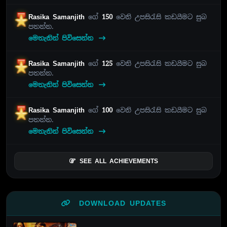
Rasika Samanjith
ගේ
150
වෙනි උපසිරැසි කඩයීමට සුබ
පතන්න.
මෙතැනින් පිවිසෙන්න
Rasika Samanjith
ගේ
125
වෙනි උපසිරැසි කඩයීමට සුබ
පතන්න.
මෙතැනින් පිවිසෙන්න
Rasika Samanjith
ගේ
100
වෙනි උපසිරැසි කඩයීමට සුබ
පතන්න.
මෙතැනින් පිවිසෙන්න
SEE ALL ACHIEVEMENTS
DOWNLOAD UPDATES