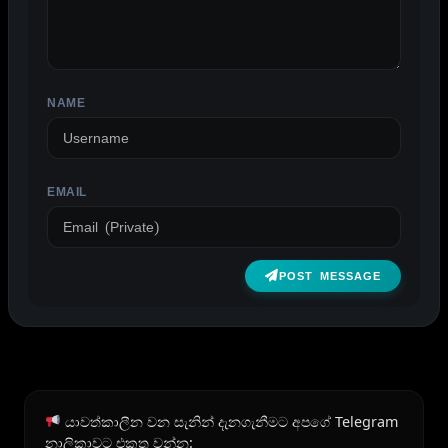
NAME
EMAIL
POST MESSAGE
යාවත්කාලීන වන සැනින් දැනගැනීමට අපගේ Telegram
නාලිකාවට එකතු වන්න: