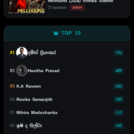
Hellhound (2024) Sinhala Subtitle
Updated:
BRRIP
TOP 10
#1
දමිත් ප්‍රියංකර
732
#2
Hasitha Prasad
499
#3
K.A Raveen
200
#4
Rasika Samanjith
180
#5
Mihira Madushanka
113
#6
ඉෂි ද සිල්වා
106