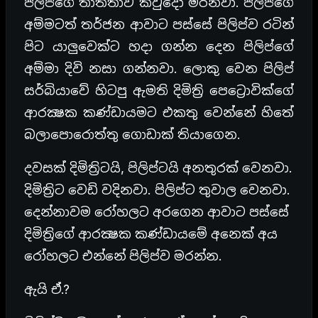
පිලිප්ගේ තාත්තාව කවුදෝ මරනවා. පිලිප්ගේ
අම්මටත් තර්ජන ආවාට පස්සේ පිලිප්ව රටින්
පිට යාලුවෙක්ට හදා ගන්න දෙන පිලිප්ගේ
අම්මා දිවි නසා ගන්නවා. ලොකු වෙන පිලිප්
සර්බියාවේ හිටපු ඇමති දිමිත්‍රි පෙට්‍රොවික්ගේ
ආරක්‍ෂක කණ්ඩායමට එකතු වෙන්නේ හිතේ
බලාපොරොත්තු ගොඩාක් තියාගෙන.
දවසක් දිමිත්‍රිටයි, පිලිප්ටයි අනතුරක් වෙනවා.
දිමිත්‍රිට වෙඩි වදිනවා. පිලිප්ට තුවාල වෙනවා.
දෙන්නාවම රෝහලට අරගෙන ආවාට පස්සේ
දිමිත්‍රිගේ ආරක්‍ෂක කණ්ඩායමේ අනෙක් අය
රෝහලට එන්නේ පිලිප්ව මරන්න.
ඇයි ඒ.?