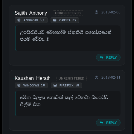
Sajith Anthony
2018-02-06
UNREGISTERED
ANDROID 5.1
OPERA 37
උපසිරැසියට බොහෝම ස්තුතියි සහෝ,ජයෙන්
ජයම වේවා…!!
REPLY
Kaushan Herath
2018-02-11
UNREGISTERED
WINDOWS 10
FIREFOX 58
මේක බලලා ගොඩක් කල් වෙනවා බං.පට්ට
ෆිල්ම් එක
REPLY