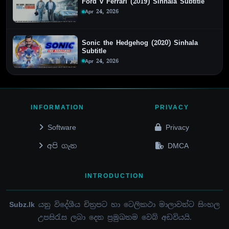
Ford v Ferrari (2019) Sinhala Subtitle
Apr 24, 2026
Sonic the Hedgehog (2020) Sinhala
Subtitle
Apr 24, 2026
INFORMATION
PRIVACY
Software
Privacy
අපි ගැන
DMCA
INTRODUCTION
Subz.lk
යනු විදේශීය චිත්‍රපට හා ටෙලිකථා මාලාවන්ට සිංහල
උපසිරැස ලබා දෙන ප්‍රමුඛතම වෙබ් අඩවියයි.