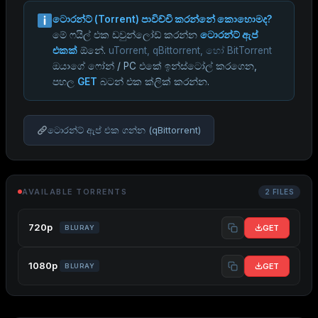
ටොරන්ට් (Torrent) පාවිච්චි කරන්නේ කොහොමද?
මේ ෆයිල් එක ඩවුන්ලෝඩ් කරන්න
ටොරන්ට් ඇප්
එකක්
ඕනේ.
uTorrent, qBittorrent, හෝ BitTorrent
ඔයාගේ ෆෝන් / PC එකේ ඉන්ස්ටෝල් කරගෙන,
පහල
GET
බටන් එක ක්ලික් කරන්න.
ටොරන්ට් ඇප් එක ගන්න (qBittorrent)
AVAILABLE TORRENTS
2 FILES
720p
GET
BLURAY
1080p
GET
BLURAY