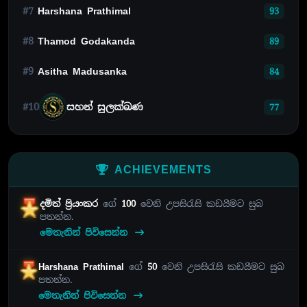
#7
Harshana Prathimal
93
#8
Thamod Godakanda
89
#9
Asitha Madusanka
84
#10
සහන් සුලක්ඛණ
77
ACHIEVEMENTS
දමිත් ප්‍රියංකර
ගේ
100
වෙනි උපසිරැසි කඩයීමට සුබ
පතන්න.
මෙතැනින් පිවිසෙන්න
Harshana Prathimal
ගේ
50
වෙනි උපසිරැසි කඩයීමට සුබ
පතන්න.
මෙතැනින් පිවිසෙන්න