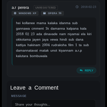
a.r perera
2018-02-23
UNREGISTERED
WINDOWS XP
OPERA 36
hei kollanee mama kalaka idanma sub
gannawa cmment 1k damanna kalpana kala
2018 02 23 ada dinavade nam niyamai ela kiri
okkotama jayen jaya vewa hindi sub dana
kattiya hakinam 2004 rudraksha film 1 ta sub
damannatavat matak unot kiyannam a.r.p
kalutara bombuwala
REPLY
Leave a Comment
MESSAGE
ALTERNATIVE: