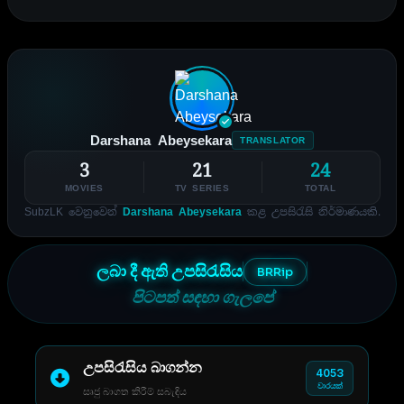
Darshana Abeysekara
TRANSLATOR
3
21
24
MOVIES
TV SERIES
TOTAL
SubzLK වෙනුවෙන්
Darshana Abeysekara
කළ උපසිරැසි නිර්මාණයකි.
ලබා දී ඇති උපසිරැසිය
BRRip
පිටපත් සඳහා ගැලපේ
උපසිරැසිය බාගන්න
4053
වාරයක්
සෘජු බාගත කිරීම් සබැඳිය