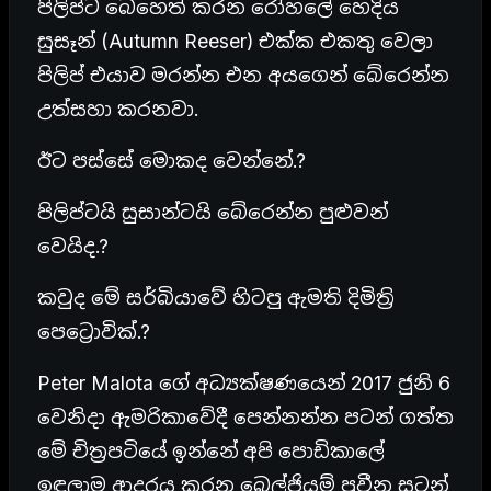
පිලිප්ට බෙහෙත් කරන රෝහලේ හෙදිය
සුසෑන් (Autumn Reeser) එක්ක එකතු වෙලා
පිලිප් එයාව මරන්න එන අයගෙන් බේරෙන්න
උත්සහා කරනවා.
ඊට පස්සේ මොකද වෙන්නේ.?
පිලිප්ටයි සුසාන්ටයි බේරෙන්න පුළුවන්
වෙයිද.?
කවුද මේ සර්බියාවේ හිටපු ඇමති දිමිත්‍රි
පෙට්‍රොවික්.?
Peter Malota ගේ අධ්‍යක්ෂණයෙන් 2017 ජුනි 6
වෙනිදා ඇමරිකාවේදී පෙන්නන්න පටන් ගත්ත
මේ චිත්‍රපටියේ ඉන්නේ අපි පොඩිකාලේ
ඉඳලාම ආදරය කරන බෙල්ජියම් ප්‍රවීන සටන්