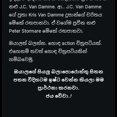
නළු J.C. Van Damme. ආ.. J.C. Van Damme
ගේ පුතා Kris Van Damme දුසාන්ගේ චරිතය
මේකේ රඟපානවා. ඒ වගේම ප්‍රවීන නළු
Peter Stormare මේකේ රඟපානවා.
ඔයාලත් බලන්න. හොඳ action චිත්‍රපටියක්.
එහෙනම් තවත් හොඳ චිත්‍රපටියකින්
හම්බවෙමු.
ඔයාලගේ සියලු බලාපොරොත්තු සිතන
පතන විදිහටම ඉෂ්ට වෙන්න කියලා මම
ප්‍රාර්ථනා කරනවා.
ජය වේවා.!