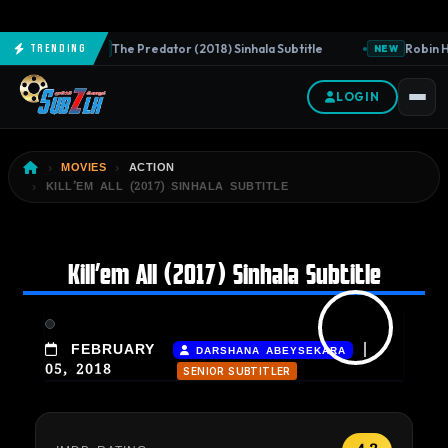
The Predator (2018) Sinhala Subtitle
Robin Ho
Trending
NEW
NEW
LOGIN
MOVIES
ACTION
KILL’EM ALL (2017) SINHALA SUBTITLE
Kill’em All (2017) Sinhala Subtitle
|
FEBRUARY
DARSHANA ABEYSEKARA
05, 2018
SENIOR SUBTITLER