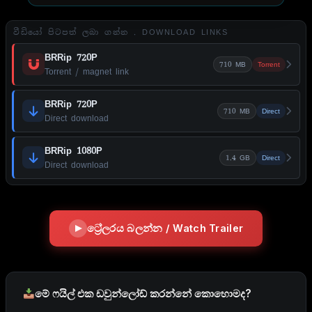
වීඩියෝ පිටපත් ලබා ගන්න . DOWNLOAD LINKS
BRRip 720P
710 MB
Torrent
Torrent / magnet link
BRRip 720P
710 MB
Direct
Direct download
BRRip 1080P
1.4 GB
Direct
Direct download
ට්‍රේලරය බලන්න / Watch Trailer
මේ ෆයිල් එක ඩවුන්ලෝඩ් කරන්නේ කොහොමද?