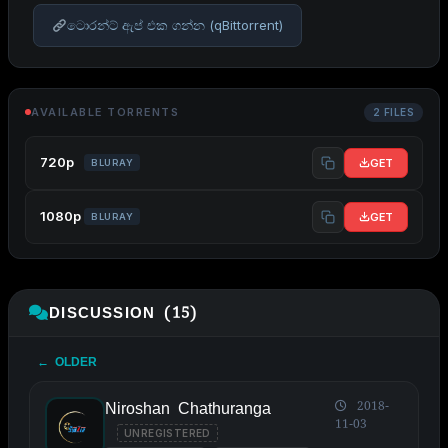
ටොරන්ට් ඇප් එක ගන්න (qBittorrent)
AVAILABLE TORRENTS
2 FILES
720p
GET
BLURAY
1080p
GET
BLURAY
DISCUSSION (15)
← OLDER
Niroshan Chathuranga
2018-
11-03
UNREGISTERED