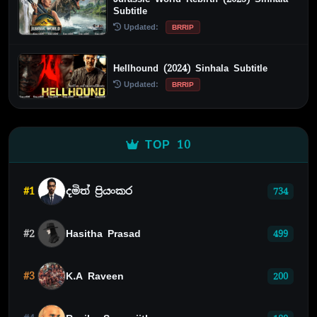
Subtitle
Updated:
BRRIP
Hellhound (2024) Sinhala Subtitle
Updated:
BRRIP
TOP 10
#1
දමිත් ප්‍රියංකර
734
#2
Hasitha Prasad
499
#3
K.A Raveen
200