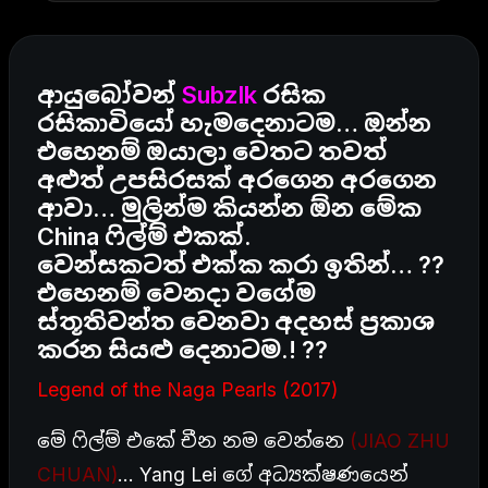
ආයුබෝවන්
Subzlk
රසික
රසිකාවියෝ හැමදෙනාටම… ඔන්න
එහෙනම් ඔයාලා වෙතට තවත්
අළුත් උපසිරසක් අරගෙන අරගෙන
ආවා… මුලින්ම කියන්න ඕන මේක
China ෆිල්ම් එකක්.
වෙන්සකටත් එක්ක කරා ඉතින්… ??
එහෙනම් වෙනදා වගේම
ස්තූතිවන්ත වෙනවා අදහස් ප්‍රකාශ
කරන සියළු දෙනාටම.! ??
Legend of the Naga Pearls (2017)
මේ ෆිල්ම් එකේ චීන නම වෙන්නෙ
(JIAO ZHU
CHUAN)
… Yang Lei ගේ අධ්‍යක්ෂණයෙන්