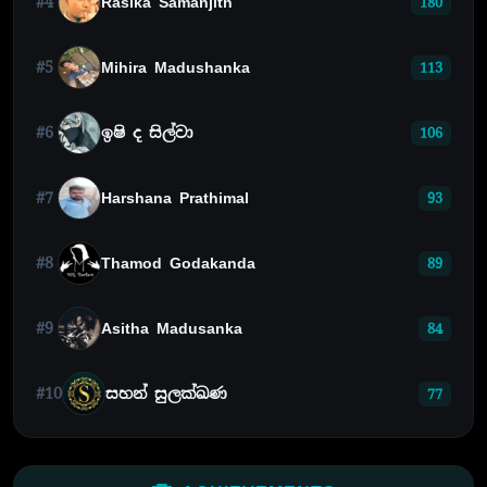
#4
Rasika Samanjith
180
#5
Mihira Madushanka
113
#6
ඉෂි ද සිල්වා
106
#7
Harshana Prathimal
93
#8
Thamod Godakanda
89
#9
Asitha Madusanka
84
#10
සහන් සුලක්ඛණ
77