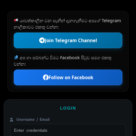
යාවත්කාලීන වන සැනින් දැනගැනීමට අපගේ Telegram
නාලිකාවට එකතු වන්න:
Join Telegram Channel
අප හා සම්බන්ධ වීමට Facebook පිටුව සමග එකතු
වන්න:
Follow on Facebook
LOGIN
Username / Email