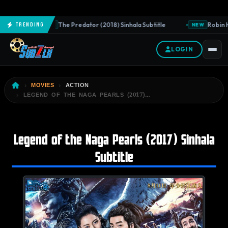
The Predator (2018) Sinhala Subtitle
Robin H
Trending
NEW
NEW
LOGIN
MOVIES
ACTION
LEGEND OF THE NAGA PEARLS (2017)…
Legend of the Naga Pearls (2017) Sinhala
Subtitle