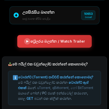
උපසිරැසිය බාගන්න
10653
වාරයක්
සෘජු බාගත කිරීම් සබැඳිය
ට්‍රේලරය බලන්න / Watch Trailer
මේ ෆයිල් එක ඩවුන්ලෝඩ් කරන්නේ කොහොමද?
ටොරන්ට් (Torrent) පාවිච්චි කරන්නේ කොහොමද?
මේ ෆයිල් එක ඩවුන්ලෝඩ් කරන්න
ටොරන්ට් ඇප්
එකක්
ඕනේ.
uTorrent, qBittorrent, හෝ BitTorrent
ඔයාගේ ෆෝන් / PC එකේ ඉන්ස්ටෝල් කරගෙන,
පහල
GET
බටන් එක ක්ලික් කරන්න.