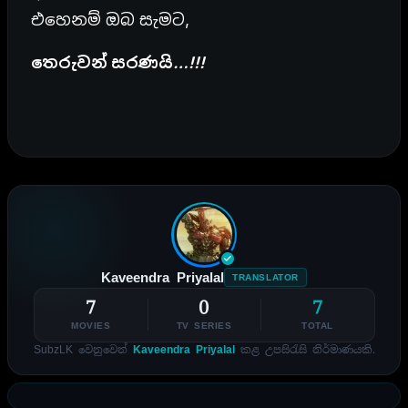
එහෙනම් ඔබ සැමට,
තෙරුවන් සරණයි…!!!
Kaveendra Priyalal
TRANSLATOR
7
0
7
MOVIES
TV SERIES
TOTAL
SubzLK වෙනුවෙන්
Kaveendra Priyalal
කළ උපසිරැසි නිර්මාණයකි.