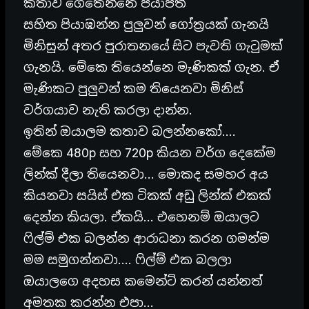
කතාව ගෙතෙන්නෙ පියාපත්
සහිත පියාඹන්න පුලුවන් ගෝත්‍රයක් ගැනයි
මිනිසුන් අතර පුරාතනයේ සිට පැවති ගැටුමක්
ගැනයි. මේකෙ තියෙන්නෙ මැණිකක් ගැන. ඒ
මැණිකට පුලුවන් කම තියෙනවා මිනිස්
වර්ගයාව නැති කරලා දාන්න.
ඉතින් ඔයාලම කතාව බලන්නකෝ….
මේකෙ 480p සහ 720p කියන වර්ග දෙකේම
ලින්ක් දීලා තියෙනවා… මොකද සමහර අය
කියනවා සයිස් එක ටිකක් අඩු ලින්ක් එකක්
දෙන්න කියලා. ඒකයි… එහෙනම් ඔයාලට
ෆිල්ම් එක බලන්න ආරාධනා කරන ගමන්ම
මම සමුගන්නවා…. ෆිල්ම් එක බලලා
ඔයාලගෙ අදහස කමෙන්ට් කරන් යන්නත්
අමතක කරන්න එපා…