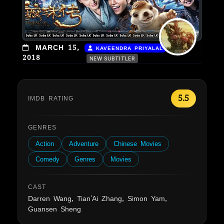
|
MARCH 15,
KAVEENDRA PRIYALAL
2018
NEW SUBTITLER
5.5
IMDB RATING
GENRES
Action
Adventure
Chinese Movies
Comedy
Genres
Movies
CAST
Darren Wang, Tian'Ai Zhang, Simon Yam,
Guansen Sheng