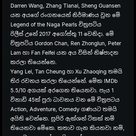
Darren Wang, Zhang Tianai, Sheng Guansen
යන අයගේ රංගනයෙන් නිර්මාණය වුන මේ
Legend of the Naga Pearls චිත්‍රපටිය
රිලීස් උනේ 2017 අගෝස්තු 11 වෙනිදා. මේ
චිත්‍රපටිය Gordon Chan, Ren Zhonglun, Peter
Lam හා Fan Feifei යන අය විසින් නිෂ්පාදන
කරලා තියෙන්නෙ.
Yang Lei, Tan Cheung හා Xu Zhaoqing තමයි
තිර රචනය කරලා තියෙන්නේ. මේක IMDb
5.5/10 අගයක් අරගෙන තියෙනවා. පැය 1
විනාඩි 45ක් පුරා ධාවනය වන මේ චිත්‍රපටය
Action, Adventure, Comedy ගණයට තමයි
අයිති වෙන්නෙ. සුපිරි ඇක්ශන් ටිකක් නම්
තියෙනවා මේකෙ. කතාව ගැන කියනවා නම්,