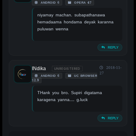
ANDROID 6
OPERA 47
niyamay machan. subapathanawa
hemadaama hondama deyak karanna
puluwan wenna
REPLY
INdika
2018-11-
UNREGISTERED
27
ANDROID 6
UC BROWSER
12.9
THank you bro. Supiri digatama
karagena yanna…. g.luck
REPLY