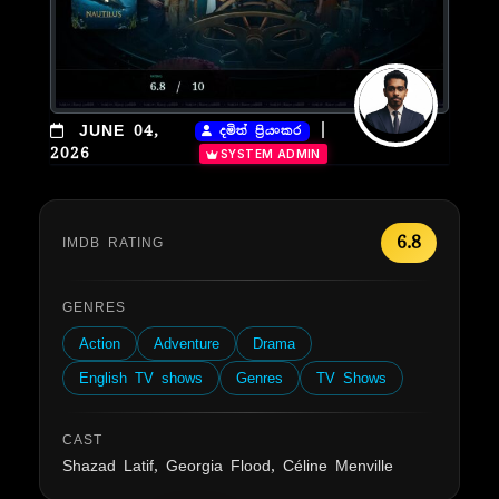
|
JUNE 04,
දමිත් ප්‍රියංකර
2026
SYSTEM ADMIN
6.8
IMDB RATING
GENRES
Action
Adventure
Drama
English TV shows
Genres
TV Shows
CAST
Shazad Latif, Georgia Flood, Céline Menville