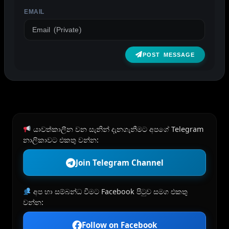
EMAIL
POST MESSAGE
යාවත්කාලීන වන සැනින් දැනගැනීමට අපගේ Telegram
නාලිකාවට එකතු වන්න:
Join Telegram Channel
අප හා සම්බන්ධ වීමට Facebook පිටුව සමග එකතු
වන්න:
Follow on Facebook