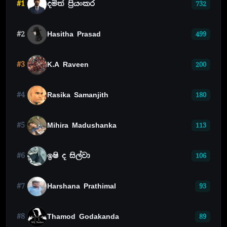
#1
දමිත් ප්‍රියංකර
732
#2
Hasitha Prasad
499
#3
K.A Raveen
200
#4
Rasika Samanjith
180
#5
Mihira Madushanka
113
#6
ඉෂි ද සිල්වා
106
#7
Harshana Prathimal
93
#8
Thamod Godakanda
89