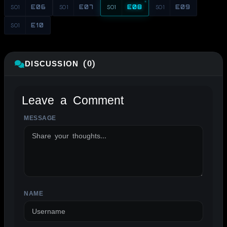
S01
E06
S01
E07
S01
E08
S01
E09
S01
E10
DISCUSSION (0)
Leave a Comment
MESSAGE
ALTERNATIVE:
NAME