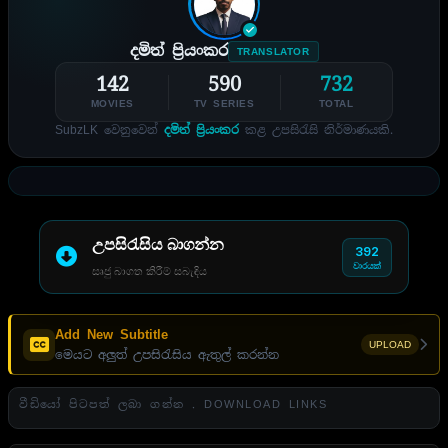
දමිත් ප්‍රියංකර
TRANSLATOR
142
590
732
MOVIES
TV SERIES
TOTAL
SubzLK වෙනුවෙන්
දමිත් ප්‍රියංකර
කළ උපසිරැසි නිර්මාණයකි.
උපසිරැසිය බාගන්න
392
වාරයක්
සෘජු බාගත කිරීම් සබැඳිය
Add New Subtitle
UPLOAD
මෙයට අලුත් උපසිරැසිය ඇතුල් කරන්න
වීඩියෝ පිටපත් ලබා ගන්න . DOWNLOAD LINKS