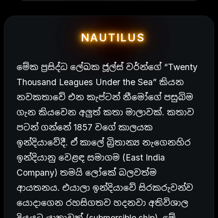
NAUTILUS
මේක ප්‍රසිද්ධ ලේඛක ජූල්ස් වර්න්ගේ “Twenty
Thousand Leagues Under the Sea” කියන
නවකතාවේ එන කැප්ටන් නීමෝගේ පසුබිම
ගැන කියවෙන අලුත් කතා මාලාවක්. කතාව
පටන් ගන්නේ 1857 වගේ කාලයක
ඉන්දියාවේදී. ඒ කාලේ බ්‍රිතාන්‍ය නැගෙනහිර
ඉන්දියානු වෙළඳ සමාගම (East India
Company) තමයි ලෝකේ බලවත්ම
ආයතනය. එයාලා ඉන්දියාවේ සිරකරුවන්ව
යොදාගෙන රහසිගතව හදනවා අතිවිශාල
දියයට යාත්‍රාවක් (submersible ship). මේ