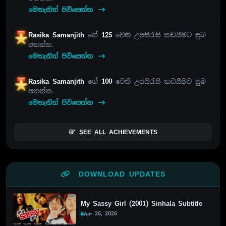
මෙතැනින් පිවිසෙන්න
Rasika Samanjith
ගේ
125
වෙනි උපසිරැසි කඩයීමට සුබ
පතන්න.
මෙතැනින් පිවිසෙන්න
Rasika Samanjith
ගේ
100
වෙනි උපසිරැසි කඩයීමට සුබ
පතන්න.
මෙතැනින් පිවිසෙන්න
SEE ALL ACHIEVEMENTS
DOWNLOAD UPDATES
My Sassy Girl (2001) Sinhala Subtitle
Apr 26, 2026