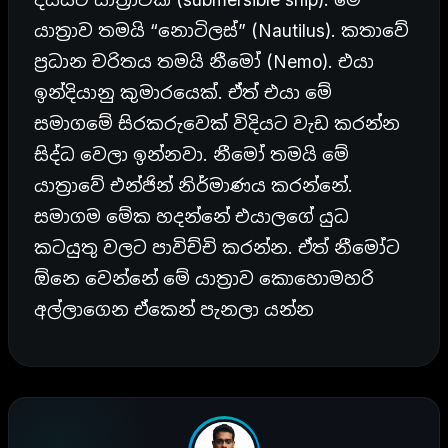
යාත්‍රාව තමයි “නොටිලස්” (Nautilus). කතාවේ
ප්‍රධාන චරිතය තමයි නීමෝ (Nemo). එයා
ඉන්දියානු කුමාරයෙක්. ඒත් එයා මේ
සමාගමේ සිරකරුවෙක් විදියට වැඩ කරන්න
සිද්ධ වෙලා ඉන්නවා. නීමෝ තමයි මේ
යාත්‍රාවේ එන්ජින් නිර්මාණය කරන්නේ.
සමාගම මේක හදන්නේ එයාලගේ යුධ
කටයුතු වලට පාවිච්චි කරන්න. ඒත් නීමෝට
ඕනෙ වෙන්නේ මේ යාත්‍රාව කොහොමහරි
අල්ලාගෙන ඒකෙන් පැනලා යන්න