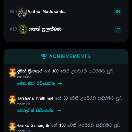
#9
Asitha Madusanka
84
#10
සහන් සුලක්ඛණ
77
ACHIEVEMENTS
දමිත් ප්‍රියංකර
ගේ
100
වෙනි උපසිරැසි කඩයීමට සුබ
පතන්න.
මෙතැනින් පිවිසෙන්න
Harshana Prathimal
ගේ
50
වෙනි උපසිරැසි කඩයීමට සුබ
පතන්න.
මෙතැනින් පිවිසෙන්න
Rasika Samanjith
ගේ
150
වෙනි උපසිරැසි කඩයීමට සුබ
පතන්න.