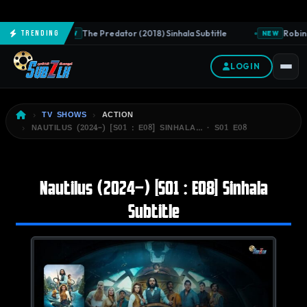
The Predator (2018) Sinhala Subtitle
Robin 
Trending
NEW
NEW
LOGIN
TV SHOWS
ACTION
NAUTILUS (2024–) [S01 : E08] SINHALA… · S01 E08
Nautilus (2024–) [S01 : E08] Sinhala
Subtitle