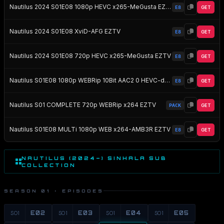
Nautilus 2024 S01E08 1080p HEVC x265-MeGusta EZTV
E8
GET
Nautilus 2024 S01E08 XviD-AFG EZTV
E8
GET
Nautilus 2024 S01E08 720p HEVC x265-MeGusta EZTV
E8
GET
Nautilus S01E08 1080p WEBRip 10Bit AAC2 0 HEVC-d3g EZTV
E8
GET
Nautilus S01 COMPLETE 720p WEBRip x264 EZTV
PACK
GET
Nautilus S01E08 MULTi 1080p WEB x264-AMB3R EZTV
E8
GET
NAUTILUS (2024–) SINHALA SUB
COLLECTION
SEASON 01 · EPISODES
S01
E02
S01
E03
S01
E04
S01
E05