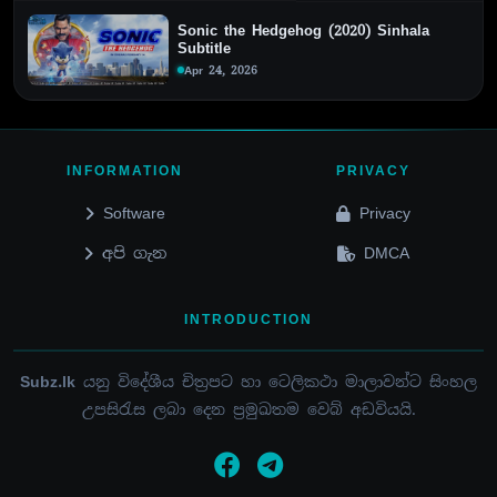
Sonic the Hedgehog (2020) Sinhala
Subtitle
Apr 24, 2026
INFORMATION
PRIVACY
Software
Privacy
අපි ගැන
DMCA
INTRODUCTION
Subz.lk
යනු විදේශීය චිත්‍රපට හා ටෙලිකථා මාලාවන්ට සිංහල
උපසිරැස ලබා දෙන ප්‍රමුඛතම වෙබ් අඩවියයි.