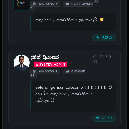
08
WINDOWS 8
UC BROWSER
7
පළවෙනි උපසිරැසියට සුබපැතුම්
REPLY
2018-04-
දමිත් ප්‍රියංකර
09
SYSTEM ADMIN
WINDOWS 7
CHROME
65
selena gomaz
awesome !!!!!!!!!!!!!!! ඒ
වගේම පළවෙනි උපසිරැසියට
සුබපැතුම්
REPLY