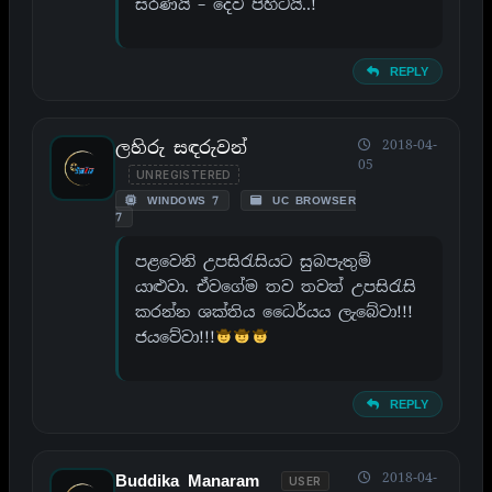
සරණයි – දෙවි පිහිටයි..!
REPLY
ලහිරු සඳරුවන්
2018-04-
05
UNREGISTERED
WINDOWS 7
UC BROWSER
7
පළවෙනි උපසිරැසියට සුබපැතුම්
යාළුවා. ඒවගේම තව තවත් උපසිරැසි
කරන්න ශක්තිය ධෛර්යය ලැබේවා!!!
ජයවේවා!!!
REPLY
2018-04-
Buddika Manaram
USER