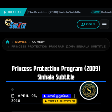
The Predator (2018) Sinhala Subtitle
Robin Ho
Trending
NEW
NEW
LOGIN
MOVIES
COMEDY
PRINCESS PROTECTION PROGRAM (2009) SINHALA SUBTITLE
Princess Protection Program (2009)
Sinhala Subtitle
|
APRIL 03,
සහන් සුලක්ඛණ
2018
EXPERT SUBTITLER