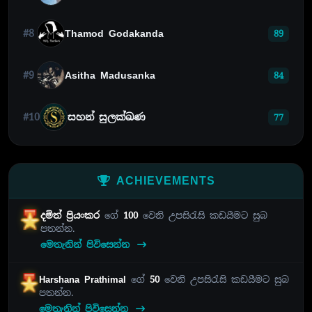
#8
Thamod Godakanda
89
#9
Asitha Madusanka
84
#10
සහන් සුලක්ඛණ
77
ACHIEVEMENTS
දමිත් ප්‍රියංකර
ගේ
100
වෙනි උපසිරැසි කඩයීමට සුබ
පතන්න.
මෙතැනින් පිවිසෙන්න
Harshana Prathimal
ගේ
50
වෙනි උපසිරැසි කඩයීමට සුබ
පතන්න.
මෙතැනින් පිවිසෙන්න