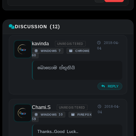
DISCUSSION (12)
kavinda
2018-04-
UNREGISTERED
04
WINDOWS 7
CHROME
60
බොහොම ස්තුතියි
REPLY
Chami.S
2018-04-
UNREGISTERED
04
WINDOWS 10
FIREFOX
59
Thanks..Good Luck..