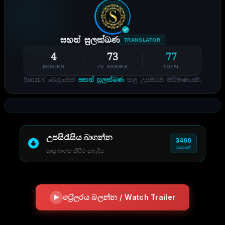
සහන් සුලක්ඛණ
TRANSLATOR
4
73
77
MOVIES
TV SERIES
TOTAL
SubzLK වෙනුවෙන්
සහන් සුලක්ඛණ
කළ උපසිරැසි නිර්මාණයකි.
උපසිරැසිය බාගන්න
3460
වාරයක්
සෘජු බාගත කිරීම් සබැඳිය
ට්‍රේලරය බලන්න / Watch Trailer