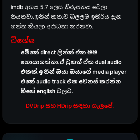
imdb අගය 5.7 ලෙස නිරුපනය වෙලා
තියනවා.ඉතින් කතාව බලලම ඉතිරිය දැන
ගන්න කියලා අරාධනා කරනවා.
විශේෂ
මේකේ direct ලින්ක් ඒක මම
හොයාගත්තා.ඒ වුනත් ඒක dual audio
එකක්.ඉතින් ඔයා ඔයාගේ media player
එකේ audio track එක වෙනස් කරන්න
ඕනේ english වලට.
DVDrip සහ HDrip සඳහා ගැලපේ.