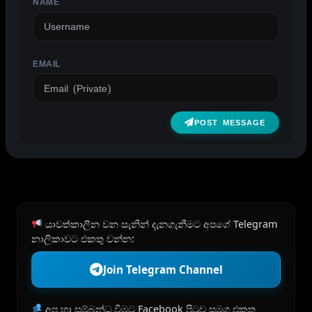
NAME
EMAIL
POST MESSAGE
යාවත්කාලීන වන සැනින් දැනගැනීමට අපගේ Telegram
නාලිකාවට එකතු වන්න:
Join Telegram Channel
අප හා සම්බන්ධ වීමට Facebook පිටුව සමග එකතු