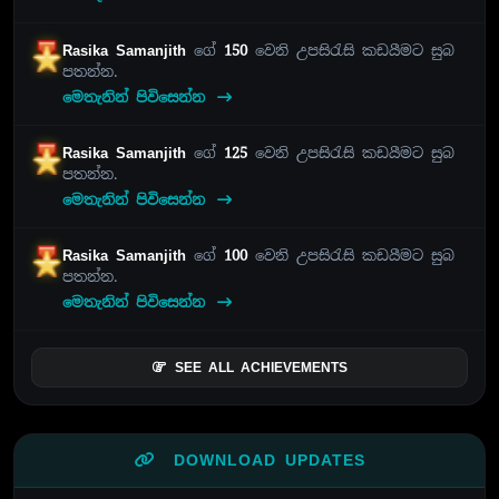
Rasika Samanjith
ගේ
150
වෙනි උපසිරැසි කඩයීමට සුබ
පතන්න.
මෙතැනින් පිවිසෙන්න
Rasika Samanjith
ගේ
125
වෙනි උපසිරැසි කඩයීමට සුබ
පතන්න.
මෙතැනින් පිවිසෙන්න
Rasika Samanjith
ගේ
100
වෙනි උපසිරැසි කඩයීමට සුබ
පතන්න.
මෙතැනින් පිවිසෙන්න
SEE ALL ACHIEVEMENTS
DOWNLOAD UPDATES