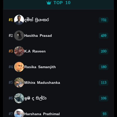
TOP 10
#1
දමිත් ප්‍රියංකර
732
#2
Hasitha Prasad
499
#3
K.A Raveen
200
#4
Rasika Samanjith
180
#5
Mihira Madushanka
113
#6
ඉෂි ද සිල්වා
106
#7
Harshana Prathimal
93