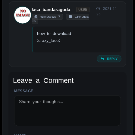
2021-11-
lasa bandaragoda
USER
26
WINDOWS 7
CHROME
96
how to download
:crazy_face:
REPLY
Leave a Comment
MESSAGE
ALTERNATIVE: