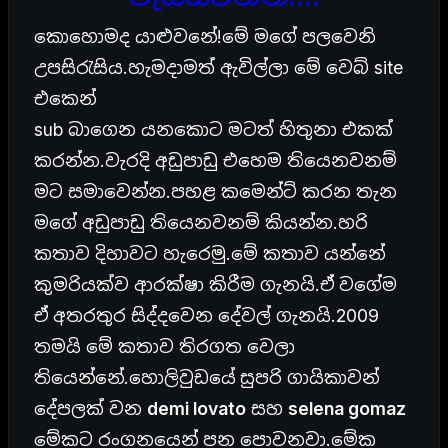
කොහොමද යාළුවනේ!මේ මගේ පලවෙනි
උපසිරැසිය.හැමදාමත් ඇවිල්ලා මේ වෙබ් site
එකෙන්
sub බාගෙන යනකොට මටත් හිතුනා එකක්
කරන්න.වැරදි අඩුපාඩු එහෙම තියෙනවනම්
මට සමාවෙන්න.පහළ කමෙන්ට් කරන තැන
මගේ අඩුපාඩු තියෙනවනම් කියන්න.හරි
කතාව දිහාවට හැරෙමු.මේ කතාව යන්නේ
කුමරියක්ව ආරක්ෂා කිරීම ගැනයි.ඒ වගේම
ඒ අතරතුර සිද්දවෙන දේවල් ගැනයි.2009
තමයි මේ කතාව තිරගත වෙලා
තියෙන්නේ.හොලිවුඩයේ සුපරි ගායිකාවන්
දේපලක් වන
demi lovato
සහ
selena gomaz
මේකට රංගනයෙන් පන පොවනවා.මේක