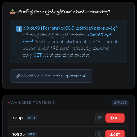
මේ ෆයිල් එක ඩවුන්ලෝඩ් කරන්නේ කොහොමද?
ටොරන්ට් (Torrent) පාවිච්චි කරන්නේ කොහොමද?
මේ ෆයිල් එක ඩවුන්ලෝඩ් කරන්න
ටොරන්ට් ඇප්
එකක්
ඕනේ.
uTorrent, qBittorrent, හෝ BitTorrent
ඔයාගේ ෆෝන් / PC එකේ ඉන්ස්ටෝල් කරගෙන,
පහල
GET
බටන් එක ක්ලික් කරන්න.
ටොරන්ට් ඇප් එක ගන්න (qBittorrent)
AVAILABLE TORRENTS
2 FILES
720p
GET
WEB
1080p
GET
WEB