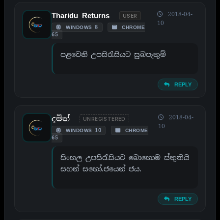
2018-04-
Tharidu Returns
USER
10
WINDOWS 8
CHROME
65
පළවෙනි උපසිරැසියට සුබපැතුම්
REPLY
දමිත්
2018-04-
UNREGISTERED
10
WINDOWS 10
CHROME
65
සිංහල උපසිරැසියට බොහොම ස්තුතියි
සහන් සහෝ.ජයෙන් ජය.
REPLY