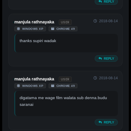
REPLY
2018-08-14
manjula rathnayaka
USER
WINDOWS XP
CHROME 49
thanks supiri wadak
REPLY
2018-08-14
manjula rathnayaka
USER
WINDOWS XP
CHROME 49
digatama me wage film walata sub denna.budu
saranai
REPLY