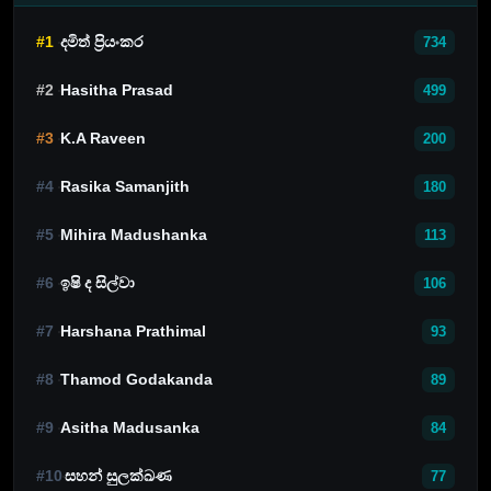
#1
දමිත් ප්‍රියංකර
734
#2
Hasitha Prasad
499
#3
K.A Raveen
200
#4
Rasika Samanjith
180
#5
Mihira Madushanka
113
#6
ඉෂි ද සිල්වා
106
#7
Harshana Prathimal
93
#8
Thamod Godakanda
89
#9
Asitha Madusanka
84
#10
සහන් සුලක්ඛණ
77