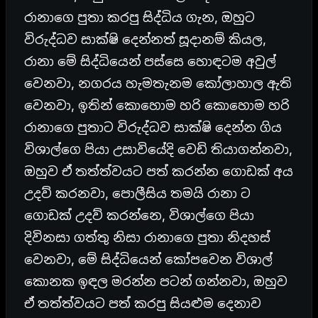
රානාගෙ පුතා කරපු සිද්ධිය ගැන, ඔහුට
විරුද්ධව සාක්ෂි දෙන්නත් සූදානම් කියල,
රානා මේ සිද්ධියෙන් පස්සෙ හොඳටම අවුල්
වෙනවා, නගරය හැමතැනම කෝලාහාල ඇති
වෙනවා, ඉතින් කොහොම හරි කොහොම හරි
රානාගෙ පුතාට විරුද්ධව සාක්ෂි දෙන්න ගිය
විශාල්ගෙ පියා උසාවියේදි වෙඩි තියාගන්නවා,
ඔහුව ඒ තත්ත්වයට පත් කරන්න ගොඩක් අය
උදව් කරනවා, පොලීසිය තමයි රානා ට
ගොඩක් උදව් කරන්නෙ, විශාල්ගෙ පියා
දිවිනසා ගත්තු නිසා රානාගෙ පුතා නිදහස්
වෙනවා, මේ සිද්ධියෙන් කෝපවෙන විශාල්
කොනක ඉඳල මරන්න පටන් ගන්නවා, ඔහුව
ඒ තත්ත්වයට පත් කරපු සියළුම දෙනාව