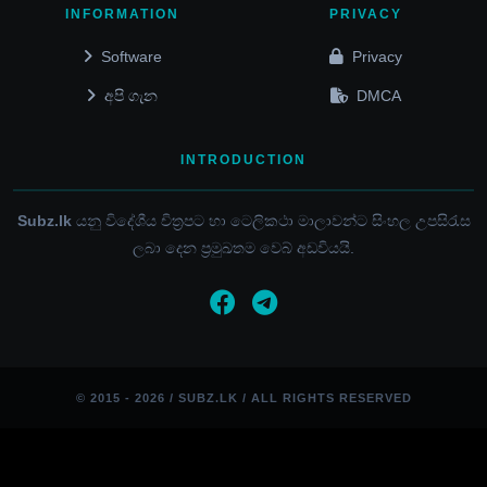
INFORMATION
PRIVACY
Software
Privacy
අපි ගැන
DMCA
INTRODUCTION
Subz.lk
යනු විදේශීය චිත්‍රපට හා ටෙලිකථා මාලාවන්ට සිංහල උපසිරැස
ලබා දෙන ප්‍රමුඛතම වෙබ් අඩවියයි.
© 2015 - 2026 / SUBZ.LK / ALL RIGHTS RESERVED