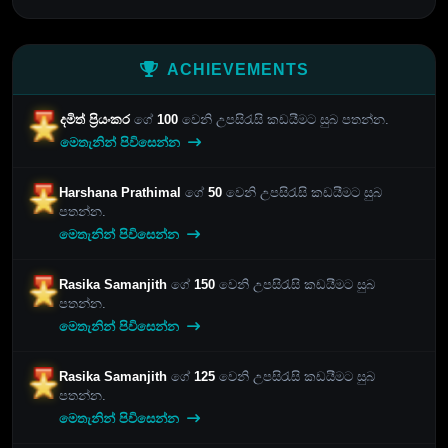
ACHIEVEMENTS
දමිත් ප්‍රියංකර
ගේ
100
වෙනි උපසිරැසි කඩයීමට සුබ පතන්න.
මෙතැනින් පිවිසෙන්න
Harshana Prathimal
ගේ
50
වෙනි උපසිරැසි කඩයීමට සුබ
පතන්න.
මෙතැනින් පිවිසෙන්න
Rasika Samanjith
ගේ
150
වෙනි උපසිරැසි කඩයීමට සුබ
පතන්න.
මෙතැනින් පිවිසෙන්න
Rasika Samanjith
ගේ
125
වෙනි උපසිරැසි කඩයීමට සුබ
පතන්න.
මෙතැනින් පිවිසෙන්න