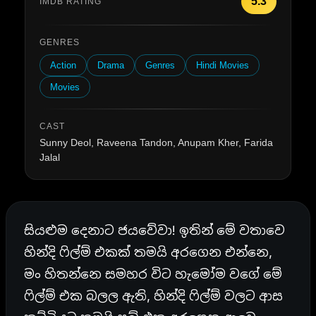
5.3
IMDB RATING
GENRES
Action
Drama
Genres
Hindi Movies
Movies
CAST
Sunny Deol, Raveena Tandon, Anupam Kher, Farida
Jalal
සියළුම දෙනාට ජයවේවා! ඉතින් මේ වතාවෙ
හින්දි ෆිල්ම් එකක් තමයි අරගෙන එන්නෙ,
මං හිතන්නෙ සමහර විට හැමෝම වගේ මේ
ෆිල්ම් එක බලල ඇති, හින්දි ෆිල්ම් වලට ආස