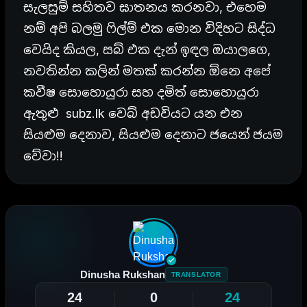
සැලසුම් සහිතව ඝාතනය කරනවා, එහෙම
නම් අපි බලමු ෆිල්ම් එක මොන විදිහට සිද්ධ
වෙයිද කියල, සබ් එක දැන් ඉඳල ඔයාලගෙ,
නවතින්න කලින් මතක් කරන්න ඕනෙ අපේ
කවීෂ සොහොයුරා සහ දමිත් සොහොයුරා
ඇතුළු
subz.lk
වෙබ් අඩවියට යන එන
සියළුම දෙනාව, සියළුම දෙනාට ජයෙන් ජයම
වේවා!!
Dinusha Rukshan
TRANSLATOR
24
0
24