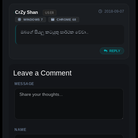
2018-09-07
CrZy Shan
USER
WINDOWS 7
CHROME 68
ඔබගේ සියලු කටයුතු සාර්ථක වේවා..
REPLY
Leave a Comment
MESSAGE
ALTERNATIVE:
NAME