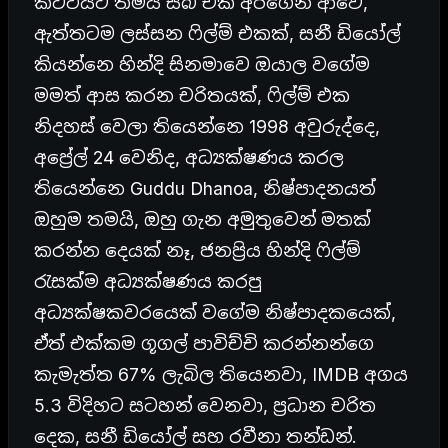
කට්ටියට තමයි සබ් එක අරගෙන ආවෙ,
ඇත්තටම ලස්සන ෆිල්ම් එකක්, සනී ඩියෝල්
කියන්නෙ හින්දි සිනමාවෙ ඔයාල වගේම
මමත් ආස කරන චරිතයක්, ෆිල්ම් එක
නිදහස් වෙලා තියෙන්නෙ 1998 අවුරුද්දෙ,
අප්‍රේල් 24 වෙනිද, අධ්‍යක්ෂණය කරල
තියෙන්නෙ Guddu Dhanoa, නිෂ්පාදනයත්
ඔහුම තමයි, ඔහු ගැන අමුතුවෙන් මතක්
කරන්න දෙයක් නෑ, ජනප්‍රිය හින්දි ෆිල්ම්
රැසක්ම අධ්‍යක්ෂණය කරපු
අධ්‍යක්ෂකවරයෙක් වගේම නිෂ්පාදකයෙක්,
ඒත් එක්කම ගූගල් පාවිච්චි කරන්නන්ගෙ
කැමැත්ත 67% ලැබිල තියෙනවා, IMDB අගය
5.3 විදිහට සටහන් වෙනවා, ප්‍රධාන චරිත
දෙක, සනී ඩියෝල් සහ රවීනා තන්ඩන්.