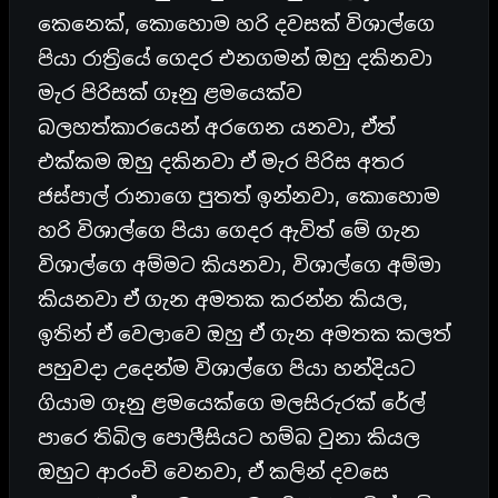
කෙනෙක්, කොහොම හරි දවසක් විශාල්ගෙ
පියා රාත්‍රියේ ගෙදර එනගමන් ඔහු දකිනවා
මැර පිරිසක් ගෑනු ළමයෙක්ව
බලහත්කාරයෙන් අරගෙන යනවා, ඒත්
එක්කම ඔහු දකිනවා ඒ මැර පිරිස අතර
ජස්පාල් රානාගෙ පුතත් ඉන්නවා, කොහොම
හරි විශාල්ගෙ පියා ගෙදර ඇවිත් මේ ගැන
විශාල්ගෙ අම්මට කියනවා, විශාල්ගෙ අම්මා
කියනවා ඒ ගැන අමතක කරන්න කියල,
ඉතින් ඒ වෙලාවෙ ඔහු ඒ ගැන අමතක කලත්
පහුවදා උදෙන්ම විශාල්ගෙ පියා හන්දියට
ගියාම ගෑනු ළමයෙක්ගෙ මලසිරුරක් රේල්
පාරෙ තිබිල පොලීසියට හම්බ වුනා කියල
ඔහුට ආරංචි වෙනවා, ඒ කලින් දවසෙ