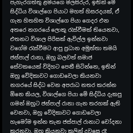
පැහැරගත්තු ළමයගෙ මලසිරුර, ඉතින් මේ
සිද්ධිය විශාල්ගෙ පියාට මහත් හිසරදයක්, ඒ
ගැන හිතහිත විශාල්ගෙ පියා ගෙදර එන
අතරෙ නගරයේ ලොකු රැස්වීමක් තියෙනවා,
එතනට විශාල පිරිසක් ඇවිල්ල ඉන්නවා
වගේම රැස්වීමට ආපු ප්‍රධාන අමුත්තා තමයි
ජස්පාල් රානා, ඔහු බලවත් සමාජ
සේවකයෙක් විදිහට පෙනී සිටින්නෙ, ඉතින්
ඔහු වේදිකාවට ගොඩවෙලා කියනවා
නගරයේ සිද්ධ වෙන අපරාධ නතර කරන්න
ඕනෙ කියල, විශාල්ගෙ පියා මේ සිද්ධිය දැකපු
ගමන් ඔහුට ජස්පාල් රානා ගැන තරහක් ඇති
වෙනවා, ඔහු වේදිකාවට ගොඩවෙලා
හැමෝම ඉන්න තැන ජස්පාල් රානාට චෝදනා
කරනවා, ඔහු කියනවා කලින් දවසෙ රෑ