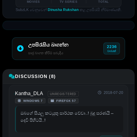
MOVIES
TV SERIES
TOTAL
SubzLK වෙනුවෙන්
Dinusha Rukshan
කළ උපසිරැසි නිර්මාණයකි.
උපසිරැසිය බාගන්න
2236
වාරයක්
සෘජු බාගත කිරීම් සබැඳිය
DISCUSSION (8)
2018-07-20
Kantha_DLA
UNREGISTERED
WINDOWS 7
FIREFOX 57
ඔබගේ සියලු කටයුතු සාර්ථක වේවා..! බුදු සරණයි –
දෙවි පිහිටයි..!