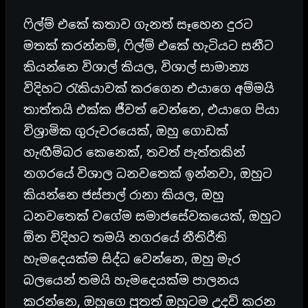
ෆිල්ම් එකේ කතාව ගැනත් සෑහෙන දුරට
මතක් කරන්නම්, ෆිල්ම් එකේ හැටියට සනීට
කියන්නෙ විශාල් කියල, විශාල් සාමාන්‍ය
විදිහට රැකියාවක් කරගෙන එයාගෙ අම්මයි
තාත්තයි එක්ක ජීවත් වෙන්නෙ, එයාගෙ පියා
විශ්‍රාමික ගුරුවරයෙක්, ඔහු ගොඩක්
හැඟීම්බර කෙනෙක්, තවත් පැත්තකින්
නගරයේ විශාල ධනවතෙක් ඉන්නවා, ඔහුට
කියන්නෙ ජස්පාල් රානා කියල, ඔහු
ධනවතෙක් වගේම සමාජසේවකයෙක්, ඔහුට
ඕන විදිහට තමයි නගරයේ නීතිරීති
හැමදෙයක්ම සිද්ධ වෙන්නෙ, ඔහු මැර
බලයෙන් තමයි හැමදෙයක්ම පාලනය
කරන්නෙ, ඔහුගෙ පුතත් ඔහුටම උදව් කරන