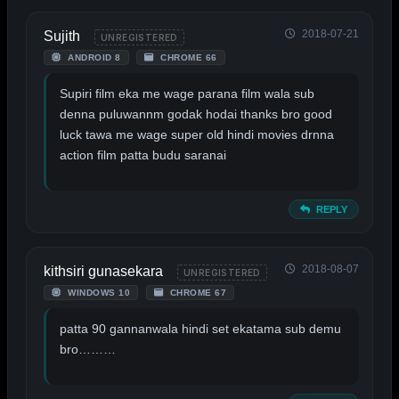
2018-07-21
Sujith
UNREGISTERED
ANDROID 8
CHROME 66
Supiri film eka me wage parana film wala sub
denna puluwannm godak hodai thanks bro good
luck tawa me wage super old hindi movies drnna
action film patta budu saranai
REPLY
2018-08-07
kithsiri gunasekara
UNREGISTERED
WINDOWS 10
CHROME 67
patta 90 gannanwala hindi set ekatama sub demu
bro………