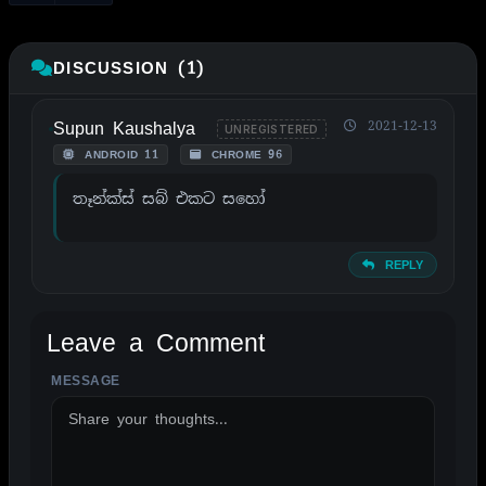
DISCUSSION (1)
Supun Kaushalya
2021-12-13
UNREGISTERED
ANDROID 11
CHROME 96
තෑන්ක්ස් සබ් එකට සහෝ
REPLY
Leave a Comment
MESSAGE
ALTERNATIVE: