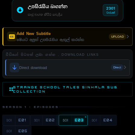
උපසිරැසිය බාගන්න
2301
වාරයක්
සෘජු බාගත කිරීම් සබැඳිය
Add New Subtitle
UPLOAD
මෙයට අලුත් උපසිරැසිය ඇතුල් කරන්න
වීඩියෝ පිටපත් ලබා ගන්න . DOWNLOAD LINKS
Direct download
Direct
STRANGE SCHOOL TALES SINHALA SUB
COLLECTION
SEASON 1 · EPISODES
S01
E01
S01
E02
S01
E03
S01
E04
S01
E05