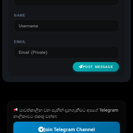
NAME
EMAIL
POST MESSAGE
යාවත්කාලීන වන සැනින් දැනගැනීමට අපගේ Telegram
නාලිකාවට එකතු වන්න:
Join Telegram Channel