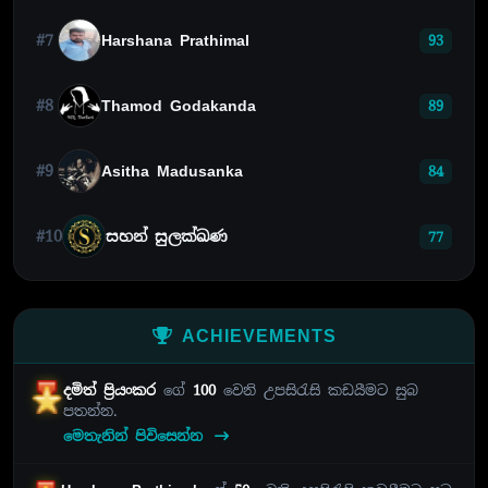
#7
Harshana Prathimal
93
#8
Thamod Godakanda
89
#9
Asitha Madusanka
84
#10
සහන් සුලක්ඛණ
77
ACHIEVEMENTS
දමිත් ප්‍රියංකර
ගේ
100
වෙනි උපසිරැසි කඩයීමට සුබ
පතන්න.
මෙතැනින් පිවිසෙන්න