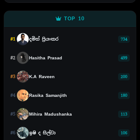
TOP 10
#1
දමිත් ප්‍රියංකර
734
#2
Hasitha Prasad
499
#3
K.A Raveen
200
#4
Rasika Samanjith
180
#5
Mihira Madushanka
113
#6
ඉෂි ද සිල්වා
106