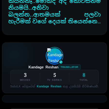
කියන්නෑ..මොකද අද කොටසනම්
නියමයි..අනිවා
බලන්න..ආතමයක් පලවා
හැරීමක් වගේ දෙයක් තියෙන්නෙ..
Kandage Reshan
TRANSLATOR
3
5
8
MOVIES
TV SERIES
TOTAL
SubzLK වෙනුවෙන්
Kandage Reshan
කළ උපසිරැසි නිර්මාණයකි.