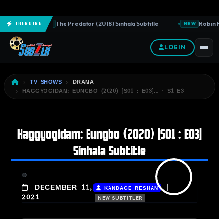
The Predator (2018) Sinhala Subtitle
Robin H
Trending
NEW
NEW
LOGIN
TV SHOWS
DRAMA
HAGGYOGIDAM: EUNGBO (2020) [S01 : E03]… · S1 E3
Haggyogidam: Eungbo (2020) [S01 : E03]
Sinhala Subtitle
|
DECEMBER 11,
KANDAGE RESHAN
2021
NEW SUBTITLER