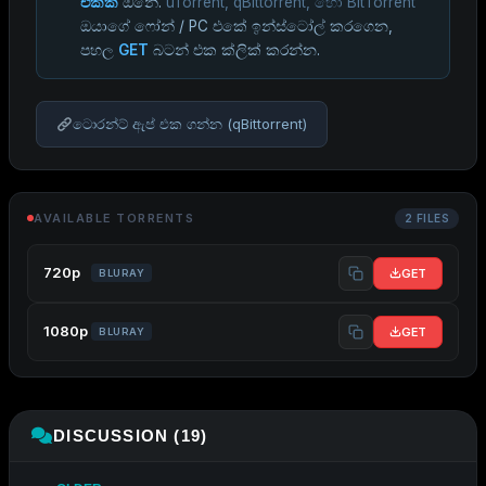
එකක්
ඕනේ.
uTorrent, qBittorrent, හෝ BitTorrent
ඔයාගේ ෆෝන් / PC එකේ ඉන්ස්ටෝල් කරගෙන,
පහල
GET
බටන් එක ක්ලික් කරන්න.
ටොරන්ට් ඇප් එක ගන්න (qBittorrent)
AVAILABLE TORRENTS
2 FILES
720p
GET
BLURAY
1080p
GET
BLURAY
DISCUSSION (19)