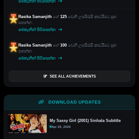
මෙතැනින් පිවිසෙන්න
Rasika Samanjith
ගේ
125
වෙනි උපසිරැසි කඩයීමට සුබ
පතන්න.
මෙතැනින් පිවිසෙන්න
Rasika Samanjith
ගේ
100
වෙනි උපසිරැසි කඩයීමට සුබ
පතන්න.
මෙතැනින් පිවිසෙන්න
SEE ALL ACHIEVEMENTS
DOWNLOAD UPDATES
My Sassy Girl (2001) Sinhala Subtitle
Apr 26, 2026