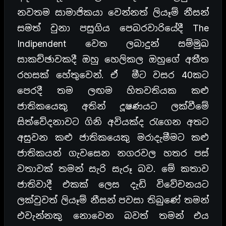
නවතම සාමාජිකයා වෙන්නත් ලියෑම් නීසන්
සමත් වුනා පසුගිය පෙබරවාරියේදී The
Indipendent වෙත ලබාදුන් සම්මුඛ
සාකච්ඡාවකදී ඔහු හෙලිකල ඔහුගේ අතීත
රහසක් හේතුවෙන්. ඒ මීට වසර 40කට
පෙරදී තම ලඟම හිතවතියක කළු
ජාතිකයෙකු අතින් දූෂණයට ලක්වීමේ
සිත්වේදනාවට ගිනි අවියක්ද රැගෙන අතට
අසුවන කළු ජාතිකයෙකු මරාදැමීමට කළු
ජාතිකයන් ගැවසෙන නගරවල හතර පස්
වතාවක් තමන් සැරි සැරූ බව. මේ කතාව
ජාතිවාදී එකක් ලෙස දැඩි විවේචනයට
ලක්වුවත් ලියෑම් නීසන් පවසා තිබුණේ තමන්
එවැන්නකු නොවෙන බවත් තමන් එය