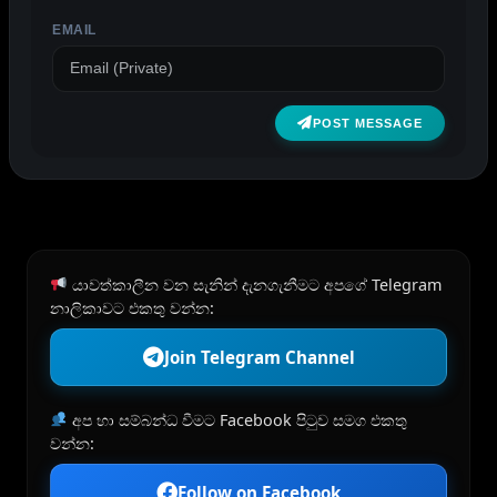
EMAIL
POST MESSAGE
යාවත්කාලීන වන සැනින් දැනගැනීමට අපගේ Telegram
නාලිකාවට එකතු වන්න:
Join Telegram Channel
අප හා සම්බන්ධ වීමට Facebook පිටුව සමග එකතු
වන්න:
Follow on Facebook