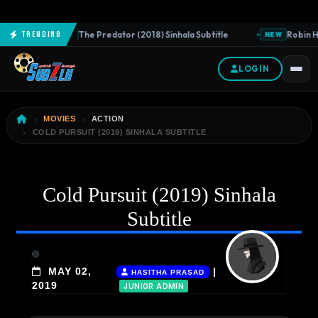
The Predator (2018) Sinhala Subtitle
Robin Ho
Trending
NEW
NEW
LOGIN
MOVIES
ACTION
COLD PURSUIT (2019) SINHALA SUBTITLE
Cold Pursuit (2019) Sinhala
Subtitle
MAY 02,
|
HASITHA PRASAD
2019
JUNIOR ADMIN