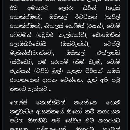
ඊට අමතරව ලෝරා ඩර්න් (ග්‍රේස්
කොක්ස්මන්), මයිකල් රිචඩ්සන් (කයිල්
කොක්ස්මන්), නිකලස් හෝම්ස් (රයන්), ටොම්
බේට්මන් (ට්‍රෙවර් කැල්කෝට්), ඩොමෙනික්
ලොම්බර්ඩෝසි (මස්ටෑන්ග්), වෙස්ලි
මැකින්ස්(ඩාන්ටේ), මයිකල් එක්ලන්ඩ්
(ස්පීඩෝ), එමී රොසම් (කිම් ඩෑෂ්), ටොම්
ජැක්සන් (වයිට් බුල්) ඇතුළු පිරිසක් තමයි
රංගනයෙන් දායක වෙන්නෙ. දැන් අපි යමු
කතාව පැත්තට…
නෙල්ස් කොක්ස්මන් කියන්නෙ රොකී
කඳුවැටිය ආසන්නයේ කීහෝ නම් නගරයක
සිටින නිහඬව තම සේවය එම නගරයට
සලසන පුද්ගලයෙක්. නිතරම හිමෙන්