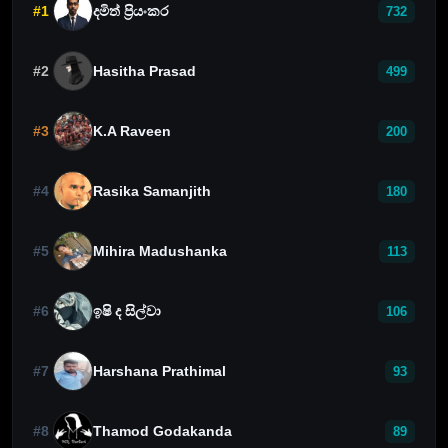
#1
දමිත් ප්‍රියංකර
732
#2
Hasitha Prasad
499
#3
K.A Raveen
200
#4
Rasika Samanjith
180
#5
Mihira Madushanka
113
#6
ඉෂි ද සිල්වා
106
#7
Harshana Prathimal
93
#8
Thamod Godakanda
89