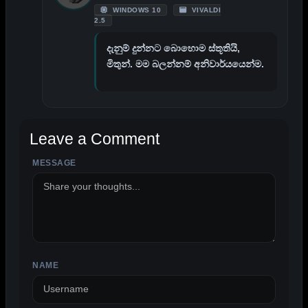
WINDOWS 10
VIVALDI
2.5
දැනුම් දුන්නට බොහොම ස්තූතියි,
මිතුන්. මම බලන්නම් අනිවාර්යයෙන්ම.
Leave a Comment
MESSAGE
ALTERNATIVE:
NAME