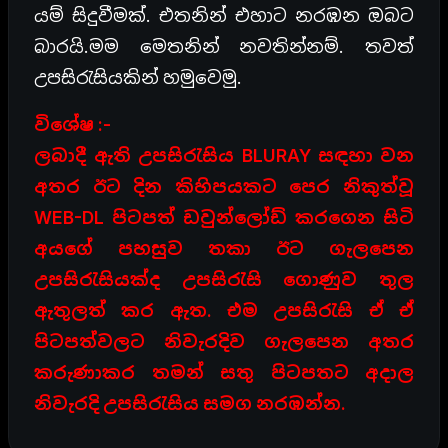
යම් සිදුවීමක්. එතනින් එහාට නරඹන ඔබට
බාරයි.මම මෙතනින් නවතින්නම්. තවත්
උපසිරැසියකින් හමුවෙමු.
විශේෂ :-
ලබාදී ඇති උපසිරැසිය BLURAY සඳහා වන
අතර ඊට දින කිහිපයකට පෙර නිකුත්වූ
WEB-DL පිටපත් ඩවුන්ලෝඩ් කරගෙන සිටි
අයගේ පහසුව තකා ඊට ගැලපෙන
උපසිරැසියක්ද උපසිරැසි ගොණුව තුල
ඇතුලත් කර ඇත. එම උපසිරැසි ඒ ඒ
පිටපත්වලට නිවැරදිව ගැලපෙන අතර
කරුණාකර තමන් සතු පිටපතට අදාල
නිවැරදි උපසිරැසිය සමග නරඹන්න.