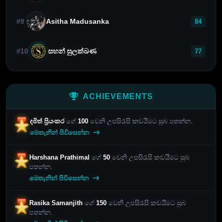
#9
Asitha Madusanka
84
#10
සහන් සුලක්ඛණ
77
ACHIEVEMENTS
දමිත් ප්‍රියංකර
ගේ
100
වෙනි උපසිරැසි කඩයීමට සුබ පතන්න.
මෙතැනින් පිවිසෙන්න
Harshana Prathimal
ගේ
50
වෙනි උපසිරැසි කඩයීමට සුබ
පතන්න.
මෙතැනින් පිවිසෙන්න
Rasika Samanjith
ගේ
150
වෙනි උපසිරැසි කඩයීමට සුබ
පතන්න.