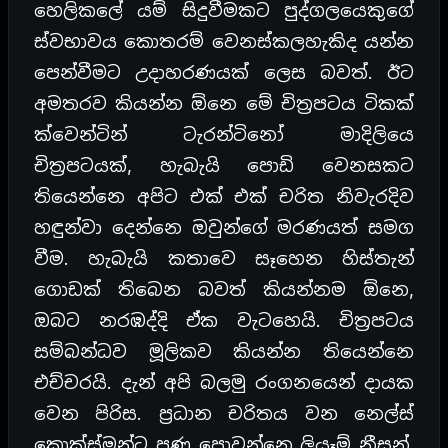
හෙලිකලේ යම් සිදුවීමකට පුද්ගලයෙකුගේ
ස්වභාවය කොතරම් වෙනස්කලහැකිද යන්න
පෙන්වීමට උදාහරණයක් ලෙස බවත්. ඊට
අමතරව කියන්න ඕනෙ මේ චිත්‍රපටය ටිකක්
ක්වෙන්ටින් ටැරන්ටිනෝ මාදිලියෙ
චිත්‍රපටයක්, හැබැයි පොඩි වෙනසකට
තියෙන්නෙ අපිට එක් එක් චරිත නිවැරදිව
හඳුන්වා දෙන්නෙ ඔවුන්ගේ මරණයත් සමග
වීම. හැබැයි කතාවෙ සෑහෙන හිස්තැන්
ගොඩක් තිබෙන බවත් කියන්නම ඕනෙ,
ඔබට නරඹද්දි ඒක වැටහෙයි. චිත්‍රපටය
සම්බන්ධව මූලිකව කියන්න තියෙන්නෙ
එච්චරයි. දැන් අපි බලමු රංගනයෙන් දායක
වෙන පිරිස. ප්‍රධාන චරිතය වන නෙල්ස්
කොක්ස්මන්ට පණ පොවන්නෙ ලියෑම් නීසන්.