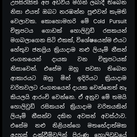
උපසිරැසිත් අප අඩවිය මගින් ලබාදී තිබෙන
නිසා එයත් ඔබට නරඹන්න පුළුවන් කැමති
වෙලාවක. කොහොමහරි මේ Cold Pursuit
චිත්‍රපටය ගොඩක් හොලිවුඩ් රසකයන්
මගබලාගෙන සිටි එකක්, විශේෂයෙන්ම එයට
හේතුව ජනප්‍රිය ක්‍රියාදාම නළු ලියෑම් නීසන්
රංගනයෙන් දායක වන චිත්‍රපටයක්
නිසාවෙන්. එසේම ඔහු පවසා තිබෙන
ආකාරයට ඔහු මින් ඉදිරියට ක්‍රියාදාම
චරිතවලට රංගනයෙන් දායක වෙන්නෙත් නෑ
කියලයි ආරංචි වෙන්නෙ. ඒ අනුව මේ තමයි
හොලිවුඩ් රසිකයන් ක්‍රියාදාම චරිතයකින්
ලියෑම් නීසන්ව දකින අවසන් අවස්ථාව.
එසේම නළු නිළියන්ගෙ මතභේදාත්මක
අදහස් දැක්වීම්වලින් පිරුණ හොලිවුඩයේ