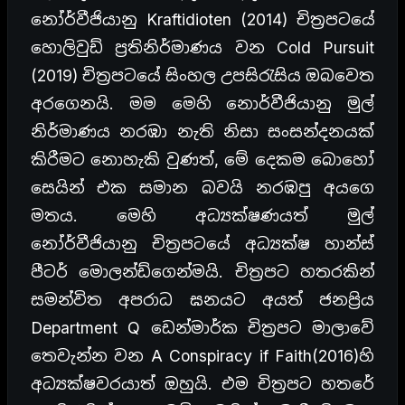
නෝර්වීජියානු Kraftidioten (2014) චිත්‍රපටයේ
හොලිවුඩ් ප්‍රතිනිර්මාණය වන Cold Pursuit
(2019) චිත්‍රපටයේ සිංහල උපසිරැසිය ඔබවෙත
අරගෙනයි. මම මෙහි නොර්වීජියානු මුල්
නිර්මාණය නරඹා නැති නිසා සංසන්දනයක්
කිරීමට නොහැකි වුණත්, මේ දෙකම බොහෝ
සෙයින් එක සමාන බවයි නරඹපු අයගෙ
මතය. මෙහි අධ්‍යක්ෂණයත් මුල්
නෝර්වීජියානු චිත්‍රපටයේ අධ්‍යක්ෂ හාන්ස්
පීටර් මොලන්ඩ්ගෙන්මයි. චිත්‍රපට හතරකින්
සමන්විත අපරාධ ඝනයට අයත් ජනප්‍රිය
Department Q ඩෙන්මාර්ක චිත්‍රපට මාලාවේ
තෙවැන්න වන A Conspiracy if Faith(2016)හි
අධ්‍යක්ෂවරයාත් ඔහුයි. එම චිත්‍රපට හතරේ