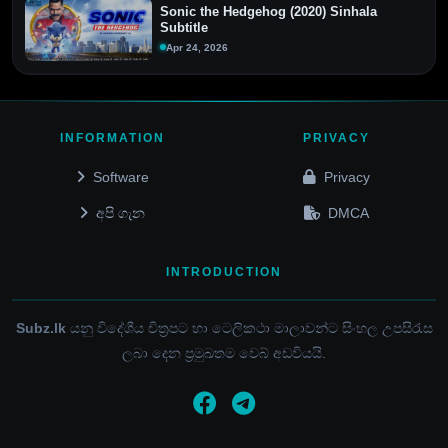
Sonic the Hedgehog (2020) Sinhala
Subtitle
Apr 24, 2026
INFORMATION
PRIVACY
Software
Privacy
අපි ගැන
DMCA
INTRODUCTION
Subz.lk
යනු විදේශීය චිත්‍රපට හා ටෙලිකථා මාලාවන්ට සිංහල උපසිරැස
ලබා දෙන ප්‍රමුඛතම වෙබ් අඩවියයි.