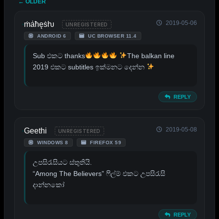
← OLDER
2019-05-06
ṁẚħęṡƕ
UNREGISTERED
ANDROID 6
UC BROWSER 11.4
Sub එකට thanks
The balkan line
2019 එකට subtitles ඉක්මනට දෙන්න
REPLY
2019-05-08
Geethi
UNREGISTERED
WINDOWS 8
FIREFOX 59
උපසිරැසියට ස්තුතියි.
“Among The Believers” ෆිල්ම් එකට උපසිරැසි
දාන්නකෝ
REPLY