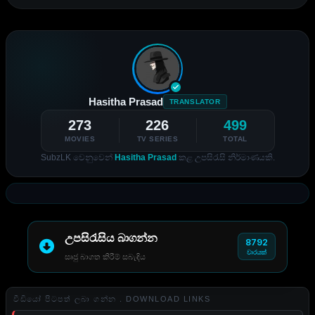
Hasitha Prasad
TRANSLATOR
273
226
499
MOVIES
TV SERIES
TOTAL
SubzLK වෙනුවෙන්
Hasitha Prasad
කළ උපසිරැසි නිර්මාණයකි.
උපසිරැසිය බාගන්න
8792
වාරයක්
සෘජු බාගත කිරීම් සබැඳිය
වීඩියෝ පිටපත් ලබා ගන්න . DOWNLOAD LINKS