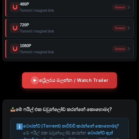
480P
Torrent
Torrent / magnet link
720P
Torrent
Torrent / magnet link
1080P
Torrent
Torrent / magnet link
ට්‍රේලරය බලන්න / Watch Trailer
මේ ෆයිල් එක ඩවුන්ලෝඩ් කරන්නේ කොහොමද?
ටොරන්ට් (Torrent) පාවිච්චි කරන්නේ කොහොමද?
මේ ෆයිල් එක ඩවුන්ලෝඩ් කරන්න
ටොරන්ට් ඇප්