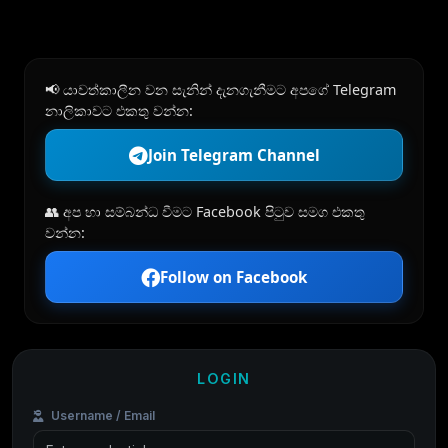
📢 යාවත්කාලීන වන සැනින් දැනගැනීමට අපගේ Telegram
නාලිකාවට එකතු වන්න:
Join Telegram Channel
👥 අප හා සම්බන්ධ වීමට Facebook පිටුව සමග එකතු
වන්න:
Follow on Facebook
LOGIN
Username / Email