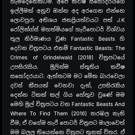
හැමදෙනෙක්ටම. අපේ කවීෂ සහෝදරයගෙ
ඉල්ලීමක් අනුව ඔන්න අද අරගෙන එන්නෙ
ලොවපුරා අතිශය ජනප්‍රියත්වයට පත් J.K
රෝලින්ග්ස් මහත්මියගේ හැරීපොටර් විශ්වය
තුල නිර්මාණය වුණ Fantastic Beasts හි
දෙවන චිත්‍රපටය එනම් Fantastic Beasts: The
Crimes of Grindelwald (2018) චිත්‍රපටයේ
උපසිරැසිය. මුලින්ම ස්තූතිය කවීෂ
සහෝදරයාට. ඇත්තටම මට මේක බාරවෙලා
දවස් කීපයක් වෙනවා දැන්, උපසිරැසිය
දෙන්න ටිකක් කල් ගිය හේතුව වුණේ මම
මෙහි මුල් චිත්‍රපටය වන Fantastic Beasts And
Where To Find Them (2016) නරඹල නැති
වීම, ඒ වගේම හැරී පොටර් චිත්‍රපට මාලාවෙත්
මම බලල තියෙන්නෙ චිත්‍රපට තුනක් විතර. ඒ