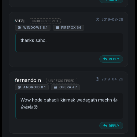
2019-03-26
viraj
UNREGISTERED
WINDOWS 8.1
FIREFOX 66
thanks saho..
REPLY
2019-04-26
fernando n
UNREGISTERED
ANDROID 8.1
OPERA 47
Wow hoda pahadili kirimak wadagath machn 👍
👍👍👍😙
REPLY