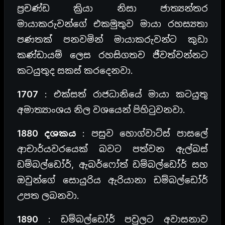
ප්‍රචණ්ඩ ක්‍රියා නිසා ජාත්‍යන්තර
මායාකරුවන්ගේ එකමුතුව මායා රහස්‍යතා
පණතක් පනවමින් මායාකරුවන්ට කුඩා
කණ්ඩායම් ලෙස රහසිගතව ජීවත්වන්නට
කටයුතුද සකස් කරදෙනවා.
1707
: එක්සත් රාජධානියේ මායා කටයුතු
අමාත්‍යාංශය නිල වශයෙන් පිහිටුවනවා.
1880 දශකය
: පසුව හොග්වාට්ස් පාසලේ
ආචාර්යවරයෙක් බවට පත්වන ඇල්බස්
ඩම්බල්ඩෝර්, ඇබර්ෆෝත් ඩම්බල්ඩෝර් සහ
ඔවුන්ගේ සොයුරිය ඇරියානා ඩම්බල්ඩෝර්
උපත ලබනවා.
1890
: ඩම්බල්ඩෝර් පවුලට අවාසනාව