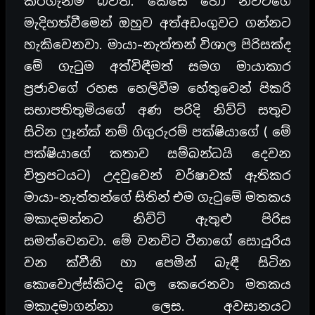
කරගැනීම බවත්. කෙසේ හෝ නිව්ට්ගේ
මැදිහත්වීමෙන් ඔහුව අත්අඩංගුවට ගන්නට
හැකිවෙනවා. මායා-නැත්තන් විශාල පිරිසක්ද
මේ ගැටුම අත්විඳීමත් සමග මායාකාර
ප්‍රජාවගේ රහස හෙලිවීම හේතුවෙන් පිකරි
සභාපතිතුමියගේ අණ පරිදි නිව්ට් සතුව
සිටින ෆ්‍රෑන්ක් නම් ගිගුරුරම් පක්ෂියාගේ ( මේ
පක්ෂියාගේ කතාව සම්බන්ධයි දෙවන
චිත්‍රපටයට) උදවුවෙන් වර්ෂාවක් ඇතිකර
මායා-නැත්තන්ගේ සිතින් එම ගැටුමේ මතකය
මකාදමන්නට නිව්ට් ඇතුළු පිරිස
සමත්වෙනවා. මේ වනවිට ටීනාගේ සොයුරිය
වන ක්වීනි හා පෙමින් බැඳී සිටින
කොවොල්ස්කිටද බල කෙරෙනවා මතකය
මකාදමාගන්නා ලෙස. අවසානයට