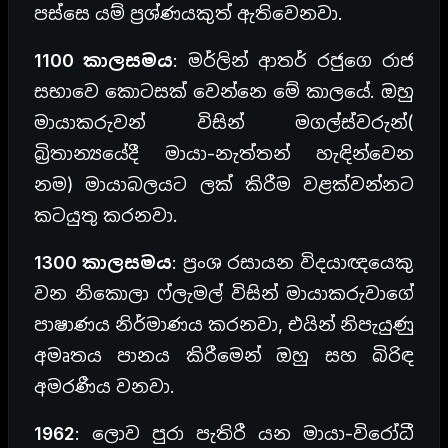
පස්සෙ යම් ප්‍රශ්ණයකුත් ඇතිවෙනවා.
1100 කාලසමය
: මර්ලින් ආතර් රජුගෙ රාජ
සභාවෙ කොටසක් වෙන්නෙ මේ කාලයේ. ඔහු
මායාකරුවන් විසින් මගල්ස්වරුන්(
බ්‍රිතාන්‍යයේදී මායා-නැත්තන් හැඳින්වෙන
නම) මායාබලයට ලක් කිරීම වළක්වන්නට
කටයුතු කරනවා.
1300 කාලසමය
: ප්‍රංශ රසායන විදයාඥයෙකු
වන නිකොලා ෆ්ලැමල් විසින් මායාකරුවාගේ
පාෂාණය නිර්මාණය කරනවා, එයින් නිපැයුණු
අමෘතය පානය කිරීමෙන් ඔහු සහ බිරිඳ
අමරණීය වනවා.
1962
: ලොව පුරා පැතිරී යන මායා-විරෝධී