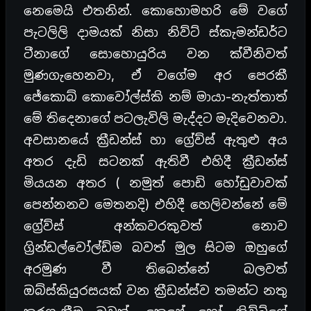
නෙමෙයි එතනින්. කොහොමහරි මේ වගේ
පැටලිලි දාමයක් නිසා නිව්ට් ස්කැමන්ඩර්ට
ටීනාගේ සොහොයුරිය වන ක්වීනිවත්
මුණගැහෙනවා, ඒ වගේම අර පෙරකී
ජේකොබ් කොවෝල්ස්කි නම් මායා-නැත්තාත්
මේ තිදෙනාගේ පටලැවිලි මැද්දට මැදිවෙනවා.
අවසානයේ ක්‍රීඩන්ස් හා ග්‍රේව්ස් ඇතුළු අය
අතර දැඩි සටනක් ඇතිවී එහිදී ක්‍රීඩන්ස්
මියයන අතර ( නමුත් පොඩි හෝඩුවාවක්
පෙන්නනව මෙතනදි) එහිදී හෙලිවන්නේ මේ
ග්‍රේව්ස් අන්කවරකුවත් නොව
ග්‍රින්ඩල්වෝල්ඩ්ම බවත් මුල සිටම ඔහුගේ
අරමුණ වී තිබෙන්නේ බලවත්
ඔබ්ස්කියුරසයක් වන ක්‍රීඩන්ස්ව තමන්ට නතු