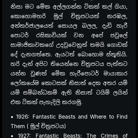
නිසා මට මේක අල්ලගන්න ටිකක් කල් ගියා,
කොහොමහරි මුල් චිත්‍රපටයත් නරඹල,
අන්තර්ජාලයෙත් සොයල බලල, දැඩි හැරී
පොටර් රසිකාවියක් වන අපේ පවුලේ
සාමාජිකාවකගේ උදවුවෙනුත් තමයි ගොඩක්
දේ දැනගත්තෙ. ඇයටත් බොහොම ස්තූතියි.
හරි දැන් අපිට තියෙන්නෙ චිත්‍රපටය පැත්තට
යන්න වුණත් මේක හැරීපොටර් මායාකාර
ලෝකයේම කොටසක් නිසාත් දෙක අතර යම්
යම් සම්බන්ධකම් ඇති නිසාත් ටයිම් ලයින්
එක ටිකක් පැහැදිලි කරගමු.
• 1926: Fantastic Beasts and Where to Find
Them ( මුල් චිත්‍රපටය)
• 1927: Fantastic Beasts: The Crimes of