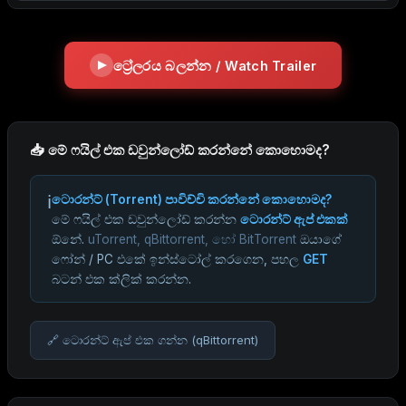
ට්‍රේලරය බලන්න / Watch Trailer
📥 මේ ෆයිල් එක ඩවුන්ලෝඩ් කරන්නේ කොහොමද?
ℹ️
ටොරන්ට් (Torrent) පාවිච්චි කරන්නේ කොහොමද?
මේ ෆයිල් එක ඩවුන්ලෝඩ් කරන්න
ටොරන්ට් ඇප් එකක්
ඕනේ.
uTorrent, qBittorrent, හෝ BitTorrent
ඔයාගේ
ෆෝන් / PC එකේ ඉන්ස්ටෝල් කරගෙන, පහල
GET
බටන් එක ක්ලික් කරන්න.
🔗 ටොරන්ට් ඇප් එක ගන්න (qBittorrent)