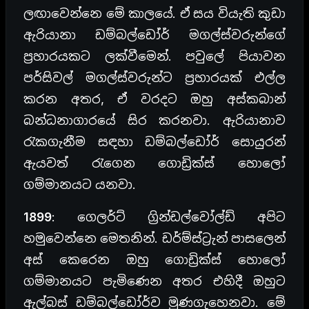
ලඟාවෙන්නෙ මේ කාලයේ. ඒ සය වියැති කුඩා
ඇරියානා ඩම්බල්ඩෝර් මගල්ස්වරුන්ගේ
ප්‍රහාරයකට ලක්වීමෙන්. පවුලේ පියාවන
පර්සිවල් මගල්ස්වරුන්ට ප්‍රහාරයක් එල්ල
කරන අතර, ඒ වරදට ඔහු අස්කබාන්
බන්ධනාගාරයේ සිර කරනවා. ඇරියානාව
රැකගැනීම සඳහා ඩම්බල්ඩෝර් සොයුරන්
ඇයවත් රැගෙන ගොඩ්‍රික්ස් හොලෝ
ගම්මානයට යනවා.
1899
: ගෙලර්ට් ග්‍රින්ඩල්වෝල්ඩ් අපිට
හමුවෙන්නෙ මෙතනින්. ඩර්ම්ස්ට්‍රැන් පාසලෙන්
අස් කෙරෙන ඔහු ගොඩ්‍රික්ස් හොලෝ
ගම්මානයට පැමිණෙන අතර එහිදී ඔහුට
ඇල්බස් ඩම්බල්ඩෝර්ව මුණගැහෙනවා. මේ