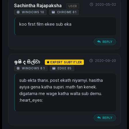
2020-05-02
Sachintha Rajapaksha
USER
WINDOWS 10
CHROME 81
koo first film ekee sub eka
REPLY
2020-09-20
ඉෂි ද සිල්වා
EXPERT SUBTITLER
WINDOWS 8.1
EDGE 85
sub ekta thanx. post ekath niyamyi. hasitha
ayiya gena katha supiri. math fan kenek.
digatama me wage katha walta sub demu.
:heart_eyes:
REPLY