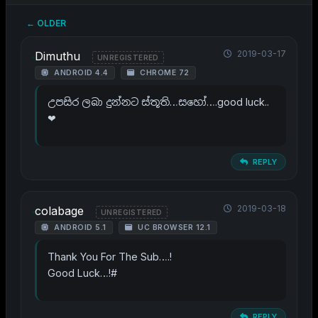
← OLDER
2019-03-17
Dimuthu
UNREGISTERED
ANDROID 4.4
CHROME 72
උපසිර ලබා දුන්නට ස්තූති…සහෝ….good luck..
❤
REPLY
2019-03-18
colabage
UNREGISTERED
ANDROID 5.1
UC BROWSER 12.1
Thank You For The Sub….!
Good Luck…!#
REPLY