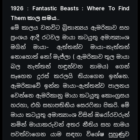
1926
:
Fantastic Beasts : Where To Find
Them කාල සමය
..
මේ කාලය වනවිට බ්‍රිතාන්‍යය ඇමරිකාව සහ
ප්‍රංශය ආදී රටවල මායා කටයුතු අමාත්‍යාංශ
මගින් මායා- ඇත්තන්ව මායා-නැත්තන්
නොහොත් නෝ මැජ්ලා ( ඇමරිකාව තුල මායා
බල නැත්තන් හඳුන්වන නාමය) ගෙන්
සෑහෙන දුරස් කරලයි තියාගෙන ඉන්නෙ.
ඇමරිකාවේ ඉන්න මායා-ඇත්තන්ව පාලනය
වෙන්නෙ ඇමරිකානු මායා කටයුතු කොංග්‍රසය
හරහා, එහි සභාපතිනිය සෙරෆිනා පිකරි. මේ
මායා කටයුතු අමාත්‍යාංශ විසින් ඔරෝරවරුන්
නමින් මායාකරුවන් අතර නීතිය සහ සාමය
පවත්වාගෙන යාම සඳහා විශේෂ පුහුණුව