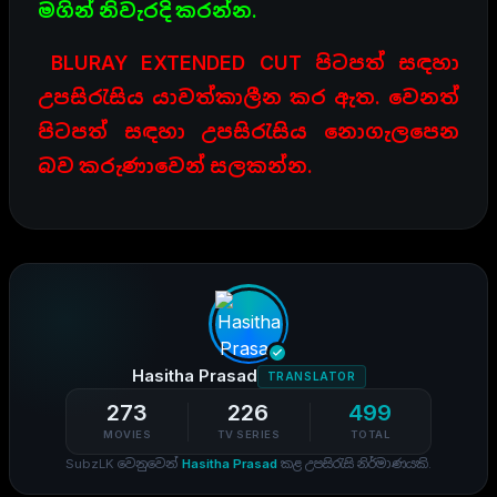
මගින් නිවැරදි කරන්න.
BLURAY EXTENDED CUT පිටපත් සඳහා
උපසිරැසිය යාවත්කාලීන කර ඇත. වෙනත්
පිටපත් සඳහා උපසිරැසිය නොගැලපෙන
බව කරුණාවෙන් සලකන්න.
Hasitha Prasad
TRANSLATOR
273
226
499
MOVIES
TV SERIES
TOTAL
SubzLK වෙනුවෙන්
Hasitha Prasad
කළ උපසිරැසි නිර්මාණයකි.