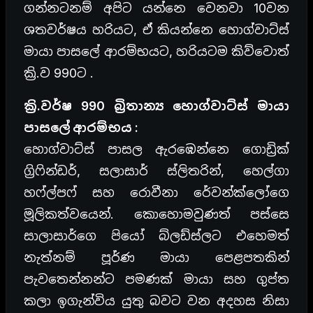
ගන්නටනම් අපිට යන්නෙ වෙනවා 10වන
ශතවර්ෂය හරියට, ඒ කියන්නෙ හොග්වාට්ස්
මායා පාසලේ ආරම්භයට, හරියටම කිව්වොත්
ක්‍රි.ව 990ට .
ක්‍රි.වර්ෂ 990 බ්‍රිතාන්‍ය හොග්වාට්ස් මායා
පාසලේ ආරම්භය :
හොග්වාට්ස් පාසල ඇරඹෙන්නෙ ගොඩ්‍රික්
ග්‍රිෆින්ඩර්, සලාසාර් ස්ලිතරින්, හෙල්ගා
හෆ්ල්පෆ් සහ රොවීනා රේවන්ක්ලෝගෙ
මූලිකත්වයෙන්. කොහොමවුණත් පස්සෙ
සාලාසාර්ගෙ පියෝ බ්ලඩ්ස්ලට එහෙමත්
නැත්නම් පූර්ණ මායා පෙළපතකින්
පැවතෙන්නන්ට පමණක් මායා සහ ගුප්ත
කලා ඉගැන්විය යුතු බවට වන අදහස නිසා