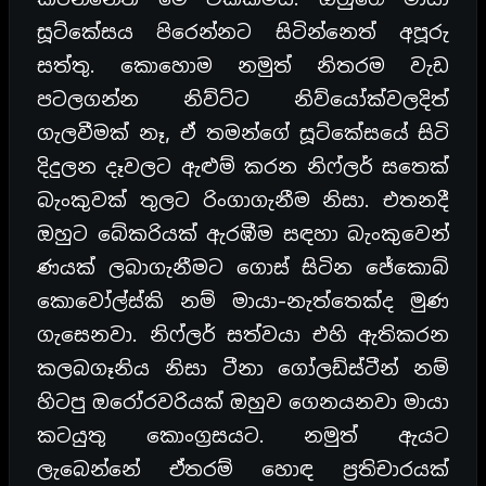
සූට්කේසය පිරෙන්නට සිටින්නෙත් අපූරු
සත්තු. කොහොම නමුත් නිතරම වැඩ
පටලගන්න නිව්ට්ට නිව්යෝක්වලදිත්
ගැලවීමක් නෑ, ඒ තමන්ගේ සූට්කේසයේ සිටි
දිදුලන දෑවලට ඇළුම් කරන නිෆ්ලර් සතෙක්
බැංකුවක් තුලට රිංගාගැනීම නිසා. එතනදී
ඔහුට බේකරියක් ඇරඹීම සඳහා බැංකුවෙන්
ණයක් ලබාගැනීමට ගොස් සිටින ජේකොබ්
කොවෝල්ස්කි නම් මායා-නැත්තෙක්ද මුණ
ගැසෙනවා. නිෆ්ලර් සත්වයා එහි ඇතිකරන
කලබගෑනිය නිසා ටීනා ගෝලඩ්ස්ටීන් නම්
හිටපු ඔරෝරවරියක් ඔහුව ගෙනයනවා මායා
කටයුතු කොංග්‍රසයට. නමුත් ඇයට
ලැබෙන්නේ ඒතරම් හොඳ ප්‍රතිචාරයක්