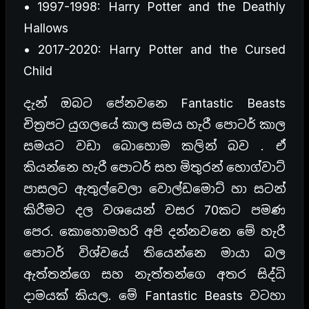
• 1997-1998: Harry Potter and the Deathly
Hallows
• 2017-2020: Harry Potter and the Cursed
Child
දැන් ඔබට පේනවනෙ Fantastic Beasts
චිත්‍රපට යුගලයේ කාල සමය හැරී පොටර් කාල
සමයට වඩා බොහොම කලින් බව . ඒ
කියන්නෙ හැරී පොටර් සහ මිතුරන් හොග්වාට්
පාසලට ඇතුල්වෙලා වොල්ඩමොට් හා සටන්
කිරීමට දල වශයෙන් වසර 70කට පමණ
පෙර. කොහොමහරි අපි දන්නවනෙ මේ හැරී
පොටර් විශ්වයේ තියෙන්නෙ මායා බල
ඇත්තන්ගෙ සහ නැත්තන්ගෙ අතර සිද්ධි
දාමයක් කියල. මේ Fantastic Beasts වටහා