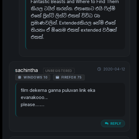
Fantastic Beasts and Where to Find Them
කියල ටයිප් කරන්න. එතකොට එයි ෆිල්ම්
එකේ ප්‍රින්ට් ලිස්ට් එකක් විවිධ Gb
ප්‍රමාණවලින්. Extendedකියල නේම් එකේ
තියනං ඒ ඕනෙම එකක් extended වර්ෂන්
එකක්.
2020-04-12
sachintha
UNREGISTERED
WINDOWS 10
FIREFOX 75
film dekema ganna puluvan link eka
evanakooo…
please……..
REPLY