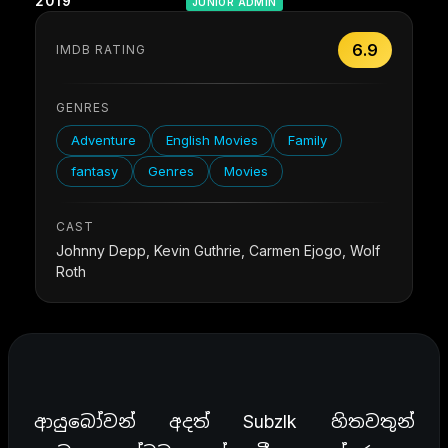
2019
JUNIOR ADMIN
6.9
IMDB RATING
GENRES
Adventure
English Movies
Family
fantasy
Genres
Movies
CAST
Johnny Depp, Kevin Guthrie, Carmen Ejogo, Wolf
Roth
ආයුබෝවන් අදත් Subzlk හිතවතුන්