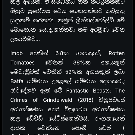
කල අයෙක්, ඒ සම්බන්ධ නීති කටයුත්තකට
ඔහුව යුරෝපය වෙත ගෙනයන්නට කටයුතු
සූදානම් කරනවා. නමුත් ග්‍රින්ඩල්වෝල්ඩ් මේ
මොහොත යොදාගන්නවා තම අරමුණ වෙත
ලඟාවීමට…
Imdb වෙතින් 6.8ක අගයකුත්, Rotten
Tomatoes වෙතින් 38%ක අගයකුත්
මෙටාක්‍රිටික් වෙතින් 52%ක අගයකුත් ලබා
Batfa සම්මාන උළෙලේ සම්මාන දෙකකටද
නිර්දේශව ඇති මේ Fantastic Beasts: The
Crimes of Grindelwald (2018) චිත්‍රපටයේ
අධ්‍යක්ෂණය පෙර චිත්‍රපටය අධ්‍යක්ෂණය
කල ඩේවිඩ් යේට්ස්ගෙන්මයි. රංගනයෙන්
දායක වෙන්නෙ ජොනී ඩෙප් (