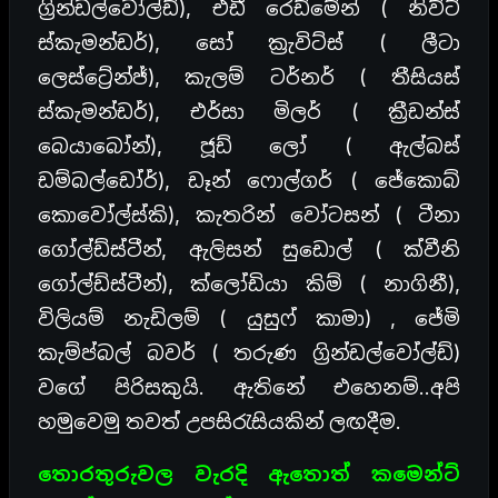
ග්‍රින්ඩල්වෝල්ඩ්), එඩී රෙඩ්මේන් ( නිව්ට්
ස්කැමන්ඩර්), සෝ ක්‍රැවිට්ස් ( ලීටා
ලෙස්ට්‍රේන්ජ්), කැලම් ටර්නර් ( තීසියස්
ස්කැමන්ඩර්), එර්සා මිලර් ( ක්‍රීඩන්ස්
බෙයාබෝන්), ජූඩ් ලෝ ( ඇල්බස්
ඩම්බල්ඩෝර්), ඩෑන් ෆොල්ගර් ( ජේකොබ්
කොවෝල්ස්කි), කැතරින් වෝටසන් ( ටීනා
ගෝල්ඩ්ස්ටීන්, ඇලිසන් සුඩොල් ( ක්වීනි
ගෝල්ඩ්ස්ටීන්), ක්ලෝඩියා කිම් ( නාගිනී),
විලියම් නැඩිලම් ( යුසුෆ් කාමා) , ජේමි
කැම්ප්බල් බවර් ( තරුණ ග්‍රින්ඩල්වෝල්ඩ්)
වගේ පිරිසකුයි. ඇතිනේ එහෙනම්..අපි
හමුවෙමු තවත් උපසිරැසියකින් ලඟදීම.
තොරතුරුවල වැරදි ඇතොත් කමෙන්ට්