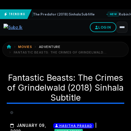
The Predator (2018) Sinhala Subtitle
Robin Ho
Trending
NEW
NEW
LOGIN
MOVIES
ADVENTURE
FANTASTIC BEASTS: THE CRIMES OF GRINDELWALD…
Fantastic Beasts: The Crimes
of Grindelwald (2018) Sinhala
Subtitle
|
JANUARY 09,
HASITHA PRASAD