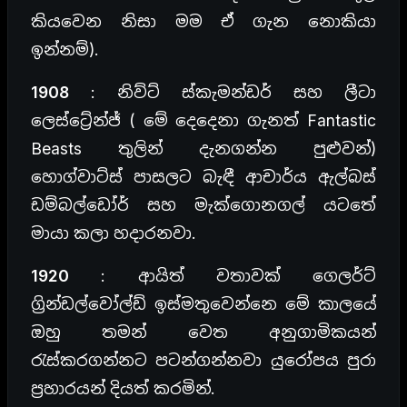
කියවෙන නිසා මම ඒ ගැන නොකියා
ඉන්නම්).
1908
: නිව්ට් ස්කැමන්ඩර් සහ ලීටා
ලෙස්ට්‍රේන්ජ් ( මේ දෙදෙනා ගැනත් Fantastic
Beasts තුලින් දැනගන්න පුළුවන්)
හොග්වාට්ස් පාසලට බැඳී ආචාර්ය ඇල්බස්
ඩම්බල්ඩෝර් සහ මැක්ගොනගල් යටතේ
මායා කලා හදාරනවා.
1920
: ආයිත් වතාවක් ගෙලර්ට්
ග්‍රින්ඩල්වෝල්ඩ් ඉස්මතුවෙන්නෙ මේ කාලයේ
ඔහු තමන් වෙත අනුගාමිකයන්
රැස්කරගන්නට පටන්ගන්නවා යුරෝපය පුරා
ප්‍රහාරයන් දියත් කරමින්.