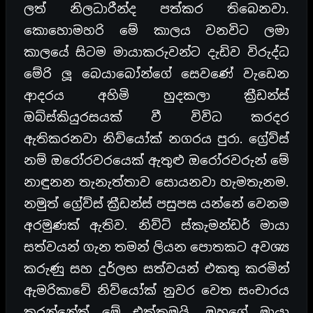
ලත් නිලධාරීන්ද පත්කර තිබෙනවා.
කොහොමහරි මේ කාලය වනවිට ලමා
කාලයේ සිටම මායාකරුවන්ට දැඩිව විරුද්ධ
මේරි ලූ බෙයාබෝන්ගේ සෙවණේ වැඩෙන
ආදරය අහිමි හුදකලා ක්‍රීඩන්ස්
ඔබ්ස්කියුරසයක් වී විවිධ කරදර
ඇතිකරනවා නිව්යෝක් නගරය පුරා. ග්‍රේව්ස්
නම් ඔරෝරවරයෙක් ඇතුළු ඔරෝරවරුන් මේ
නාඳුනන තැනැත්තාව සොයනවා හැමතැනම.
නමුත් ග්‍රේව්ස් ක්‍රීඩන්ස් පසුපස යන්නේ වෙනම
අරමුණක් ඇතිව. නිව්ට් ස්කැමන්ඩර් මායා
සත්වයන් ගැන තමන් ලියන පොතකට අවශ්‍ය
කරුණු සහ දුර්ලභ සත්වයන් එකතු කරමින්
ඇමරිකාවේ නිව්යෝක් නුවර වෙත සංචාරය
කරන්නේත් මේ එක්කමයි. ඔහුගේ මායා