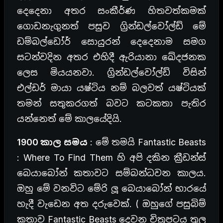
දෙදෙනා අතර සංකීර්ණ හිතවත්කමක්
ගොඩනැගුනත් පසුව ග්‍රින්ඩල්වෝල්ඩ් මේ
ඩම්බල්ඩෝර් සොයුරන් දෙදෙනාම සමග
සටන්වදින අතර එහිදී ඇරියානා ඛේදජනක
ලෙස මියයනවා. ග්‍රින්ඩල්වෝල්ඩ් විසින්
එල්ඩර් මායා යෂ්ටිය නම් බලවත් යෂ්ටියක්
තමන් සතුකරගත් බවට කටකතා පැතිර
යන්නෙත් මේ කාලයේදියි.
1900 කාල සමය
: මේ තමයි Fantastic Beasts
: Where To Find Them හි අපි දකින ක්‍රීඩන්ස්
බෙයාබෝන් කතාවට සම්බන්ධවන කාලය.
ඔහු මේ වනවිට මේරි ලූ බෙයාබෝන් භාරයේ
හැදී වැඩෙන අත දරුවෙක්. ( ඔහුගේ පසුබිම්
කතාව Fantastic Beasts දෙවන චිත්‍රපටය තුල