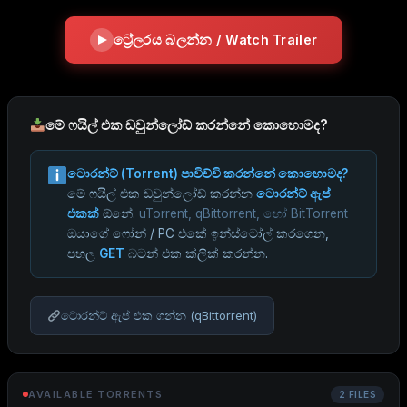
ට්‍රේලරය බලන්න / Watch Trailer
මේ ෆයිල් එක ඩවුන්ලෝඩ් කරන්නේ කොහොමද?
ටොරන්ට් (Torrent) පාවිච්චි කරන්නේ කොහොමද?
මේ ෆයිල් එක ඩවුන්ලෝඩ් කරන්න
ටොරන්ට් ඇප්
එකක්
ඕනේ.
uTorrent, qBittorrent, හෝ BitTorrent
ඔයාගේ ෆෝන් / PC එකේ ඉන්ස්ටෝල් කරගෙන,
පහල
GET
බටන් එක ක්ලික් කරන්න.
ටොරන්ට් ඇප් එක ගන්න (qBittorrent)
AVAILABLE TORRENTS
2 FILES