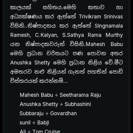
කාලයක් සහිතය.මෙහි කතාව හා
අධ්‍යක්ෂණය කර ඇත්තේ Trivikram Srinivas
විසිනි..නිෂ්පාදනය කර ඇත්තේ Singnamala
Ramesh, C.Kalyan, S.Sathya Rama Murthy
යන නිෂ්පාදකවරුන් විසිනි.Mahesh Babu
මෙහි ප්‍රධාන චරිතයට පණ පොවන අතර
Anushka Shetty මෙහි ප්‍රධාන නිළිය වේ.මීට
අමතරව නළු නිළියන් ගැනත් පහතින් පොඩි
විස්තරයක් කරන්නම්…
Mahesh Babu ÷ Seetharama Raju
Anushka Shetty ÷ Subhashini
Subbaraju ÷ Govardhan
sunil ÷ Babji
Ali ÷ Tom Cruise