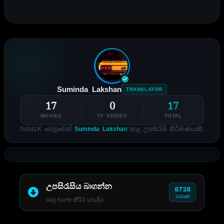
Suminda Lakshan
TRANSLATOR
17
0
17
MOVIES
TV SERIES
TOTAL
SubzLK වෙනුවෙන්
Suminda Lakshan
කළ උපසිරැසි නිර්මාණයකි.
උපසිරැසිය බාගන්න
8738
වාරයක්
සෘජු බාගත කිරීම් සබැඳිය