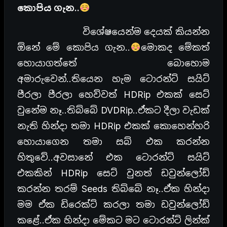
කොපිය ගැන..
විශේෂයෙන්ම දෙයක් කියන්න
ඕනේ මේ කොපිය ගැන..
මොකද මේකත්
හොයාගත්තේ බොහොම
අමාරුවෙන්..තියෙන හැම ටොරන්ට් සයිට්
පීරලා පීරලා හෙව්වත් HDRip එකක් සෙට්
වුනේම නෑ..තිබ්බේ DVDRip..ඒකට දීලා වැඩක්
නැති හින්දා තමා HDRip එකක් කොහෙන්හරි
හොයාගෙන තමා සබ් එක කරන්න
හිතුවේ..අවසානේ එක ටොරන්ට් සයිට්
එකකින් HDRip සෙට් වුනත් ඩවුන්ලෝඩ්
කරන්න තරම් Seeds තිබ්බේ නෑ..ඒක හින්දා
මම ඒක ඩිරෙක්ට් කරලා තමා ඩවුන්ලෝඩ්
කළේ..ඒක හින්දා මේකට මට ටොරන්ට් ලින්ක්