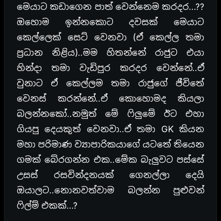
මෙයාට කඩාගෙන පාත් වෙන්නෙම කරදර…??
ඔහොම ඉන්නකොට දවසක් මෙයාට
කෙල්ලෙක් සෙට් වෙනවා (ඒ කෙල්ල තමා
ප්‍රධාන නිළිය)..මම හිතන්නේ රාජුට එයා
හින්දා තමා වැඩිපුර කරදර වෙන්නේ..ඒ
වුනාට ඒ කෙල්ලම තමා රාජුගේ ජීවිතේ
වෙනස් කරන්නේ..ඒ කොහොමද කියලා
බලන්නකෝ..නමුත් මේ ෆිලුමේ ඊට එහා
ගියපු දෙයකුත් වෙනවා..ඒ තමා GK කියන
මහා පරිමාණ ව්‍යාපාරිකයාගේ යටතේ තියෙන
ගමක් බේරගන්න එක..මේක බැලුවට පස්සේ
උසස් රසවින්දනයක් ගෙනල්ලා දෙයි
ඔයාලට..නොනවත්වාම බලන්න පුළුවන්
ෆිල්ම් එකක්…?