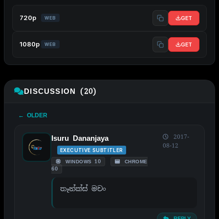
720p
GET
WEB
1080p
GET
WEB
DISCUSSION (20)
← OLDER
2017-
Isuru Dananjaya
08-12
EXECUTIVE SUBTITLER
WINDOWS 10
CHROME
60
තෑන්ක්ස් මචං
REPLY