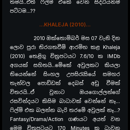
තමයි..ඒත් ෆිල්ම් එකේ වෙන සිද්ධියනම්
පට්ටම…??
…KHALEJA (2010)…
2010 ඔක්තොම්බර් මස 07 වැනි දින
ලොව පුරා තිරගතවීම් ආරම්භ කළ Khaleja
(2010) තෙළිගු චිත්‍රපටයට 7.6/10 ක IMDb
අගයක් සහිතයි..මේකේ අවුලකට කියලා
තියෙන්නේ සිංහල උපසිරැසියේ සමහර
තැන්වල පොඩ්ඩක් දෙබස් අඩු වීමක්
විතරයි..ඒ වුනාට ඔයගොල්ලන්ගේ
රසවින්දයට කිසිම බාධාවක් වෙන්නේ නෑ…
ෆිල්ම් එක බලන්න බැරි තරමේ අවුලක් නෑ…?
Fantasy/Drama/Action ගණයට අයත් වන
මෙම චිත්‍රපටයට 170 Minutes ක ධාවන