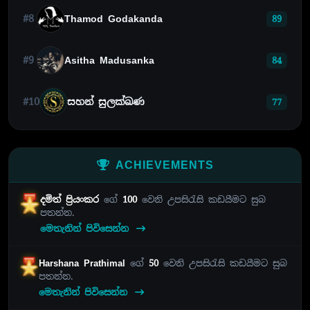
#8
Thamod Godakanda
89
#9
Asitha Madusanka
84
#10
සහන් සුලක්ඛණ
77
ACHIEVEMENTS
දමිත් ප්‍රියංකර
ගේ
100
වෙනි උපසිරැසි කඩයීමට සුබ
පතන්න.
මෙතැනින් පිවිසෙන්න
Harshana Prathimal
ගේ
50
වෙනි උපසිරැසි කඩයීමට සුබ
පතන්න.
මෙතැනින් පිවිසෙන්න