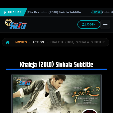
The Predator (2018) Sinhala Subtitle
Robin Ho
Trending
NEW
NEW
LOGIN
MOVIES
ACTION
KHALEJA (2010) SINHALA SUBTITLE
Khaleja (2010) Sinhala Subtitle