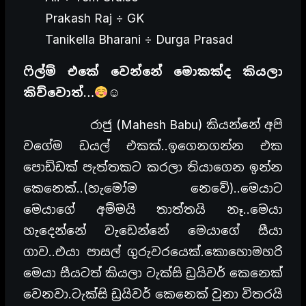
Prakash Raj ÷ GK
Tanikella Bharani ÷ Durga Prasad
ෆිල්ම් එකේ වෙන්නේ මොකක්ද කියලා
කිව්වොත්…
☺
රාජු (Mahesh Babu) කියන්නේ අපි
වගේම ඩයල් එකක්..ඉගෙනගන්න එක
පොඩ්ඩක් පැත්තකට කරලා තියාගෙන ඉන්න
කෙනෙක්..(හැමෝම නෙවේ)..මෙයාට
මෙයාගේ අම්මයි තාත්තයි නෑ..මෙයා
හැදෙන්නේ වැඩෙන්නේ මෙයාගේ සීයා
ගාව..එයා පාසල් ගුරුවරයෙක්.කොහොමහරි
මෙයා සීයටත් කියලා ටැක්සි ඩ්‍රයිවර් කෙනෙක්
වෙනවා.ටැක්සි ඩ්‍රයිවර් කෙනෙක් වුනා විතරයි