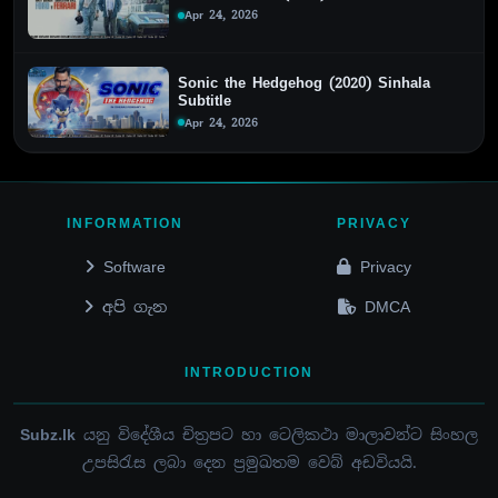
Apr 24, 2026
Sonic the Hedgehog (2020) Sinhala
Subtitle
Apr 24, 2026
INFORMATION
PRIVACY
Software
Privacy
අපි ගැන
DMCA
INTRODUCTION
Subz.lk
යනු විදේශීය චිත්‍රපට හා ටෙලිකථා මාලාවන්ට සිංහල
උපසිරැස ලබා දෙන ප්‍රමුඛතම වෙබ් අඩවියයි.