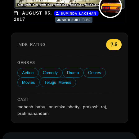
|
AUGUST 06,
SUMINDA LAKSHAN
2017
JUNIOR SUBTITLER
7.6
IMDB RATING
GENRES
Action
Comedy
Drama
Genres
Movies
Telugu Movies
CAST
mahesh babu, anushka shetty, prakash raj,
brahmanandam