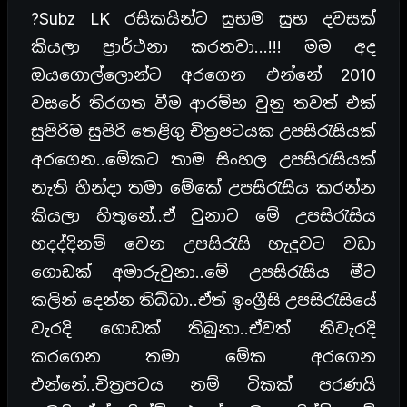
?Subz LK රසිකයින්ට සුභම සුභ දවසක්
කියලා ප්‍රාර්ථනා කරනවා…!!! මම අද
ඔයගොල්ලොන්ට අරගෙන එන්නේ 2010
වසරේ තිරගත වීම ආරම්භ වුනු තවත් එක්
සුපිරිම සුපිරි තෙළිගු චිත්‍රපටයක උපසිරැසියක්
අරගෙන..මේකට තාම සිංහල උපසිරැසියක්
නැති හින්දා තමා මේකේ උපසිරැසිය කරන්න
කියලා හිතුනේ..ඒ වුනාට මේ උපසිරැසිය
හදද්දිනම් වෙන උපසිරැසි හැදුවට වඩා
ගොඩක් අමාරුවුනා..මේ උපසිරැසිය මීට
කලින් දෙන්න තිබ්බා..ඒත් ඉංග්‍රීසි උපසිරැසියේ
වැරදි ගොඩක් තිබුනා..ඒවත් නිවැරදි
කරගෙන තමා මේක අරගෙන
එන්නේ..චිත්‍රපටය නම් ටිකක් පරණයි