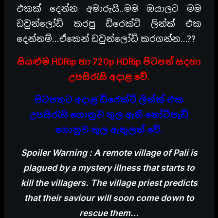
එකක් දෙන්න අමාරුයි..මම ඔයාලට මම
ඩවුන්ලෝඩ් කරපු ඩිරෙක්ට් ලින්ක් එක
දෙන්නම්…ඒකෙන් ඩවුන්ලෝඩ් කරගන්න…??
සියළුම HDRip හා 720p HDRip පිටපත් සදහා
උපසිරැසි අදාළ වේ.
පිටපතට අදාළ ඩිරෙක්ට් ලින්ක් එක
උපසිරැසි ගොනුව තුල ඇති නෝට්පෑඩ්
ගොනුව තුල ඇතුලත් වේ.
Spoiler Warning : A remote village of Pali is
plagued by a mystery illness that starts to
kill the villagers. The village priest predicts
that their saviour will soon come down to
rescue them…