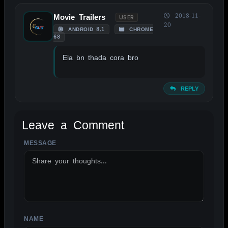
2018-11-
Movie Trailers
USER
20
ANDROID 8.1
CHROME
68
Ela bn thada cora bro
REPLY
Leave a Comment
MESSAGE
ALTERNATIVE:
NAME