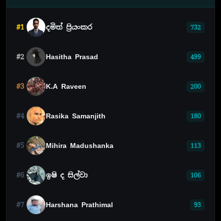
#1
දමිත් ප්‍රියංකර
732
#2
Hasitha Prasad
499
#3
K.A Raveen
200
#4
Rasika Samanjith
180
#5
Mihira Madushanka
113
#6
ඉෂි ද සිල්වා
106
#7
Harshana Prathimal
93