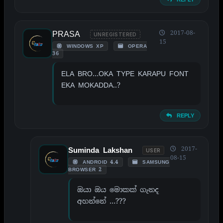
PRASA
2017-08-
UNREGISTERED
15
WINDOWS XP
OPERA
36
ELA BRO…OKA TYPE KARAPU FONT
EKA MOKADDA..?
REPLY
2017-
Suminda Lakshan
USER
08-15
ANDROID 4.4
SAMSUNG
BROWSER 2
ඔයා ඔය මොකක් ගැනද
අහන්නේ …???