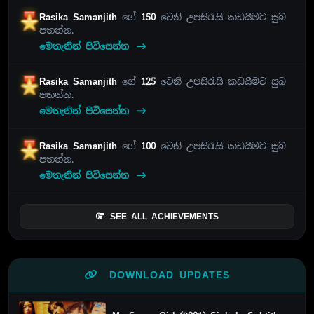
Rasika Samanjith
ගේ
150
වෙනි උපසිරැසි කඩයීමට සුබ
පතන්න.
මෙතැනින් පිවිසෙන්න
Rasika Samanjith
ගේ
125
වෙනි උපසිරැසි කඩයීමට සුබ
පතන්න.
මෙතැනින් පිවිසෙන්න
Rasika Samanjith
ගේ
100
වෙනි උපසිරැසි කඩයීමට සුබ
පතන්න.
මෙතැනින් පිවිසෙන්න
SEE ALL ACHIEVEMENTS
DOWNLOAD UPDATES