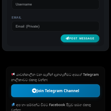
EMAIL
POST MESSAGE
යාවත්කාලීන වන සැනින් දැනගැනීමට අපගේ Telegram
නාලිකාවට එකතු වන්න:
Join Telegram Channel
අප හා සම්බන්ධ වීමට Facebook පිටුව සමග එකතු
වන්න: